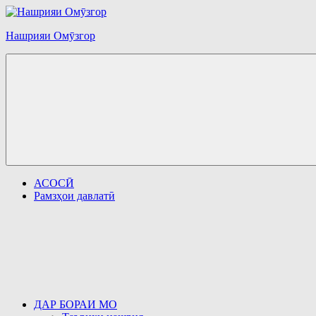
Перейти
к
Нашрияи Омӯзгор
содержимому
АСОСӢ
Рамзҳои давлатӣ
ДАР БОРАИ МО