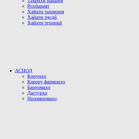
Таърихи нашрия
Роҳбарият
Ҳайати таҳририя
Ҳайати эҷодӣ
Ҳайати техникӣ
АСНОД
Қонунҳо
Қарору фармонҳо
Барномаҳо
Дастурҳо
Низомномаҳо