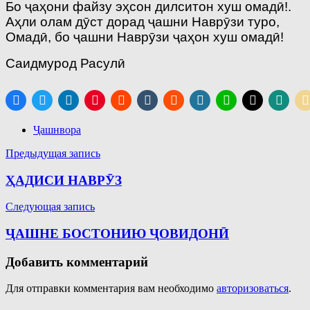
Бо ҷаҳони файзу эҳсон дилситон хуш омадӣ!.
Аҳли олам дӯст дорад ҷашни Наврӯзи туро,
Омадӣ, бо ҷашни Наврӯзи ҷаҳон хуш омадӣ!
Саидмурод Расулӣ
Ҷашнвора
Навигация
Предыдущая запись
по
ҲАДИСИ НАВРӮЗ
записям
Следующая запись
ҶАШНЕ БОСТОНИЮ ҶОВИДОНӢ
Добавить комментарий
Для отправки комментария вам необходимо
авторизоваться
.