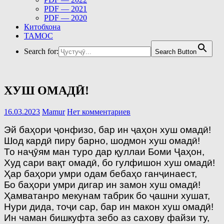
PDF — 2021
PDF — 2020
Китобхона
ТАМОС
Search for:
Search Button
ХУШ ОМАДӢ!
16.03.2023
Mamur
Нет комментариев
Эй баҳори ҷонфизо, бар ин ҷаҳон хуш омадӣ!
Шод кардӣ пиру барно, шодмон хуш омадӣ!
То наҷӯям ман туро дар қуллаи Боми Ҷаҳон,
Худ сари вақт омадӣ, бо гулфишон хуш омадӣ!
Ҳар баҳори умри одам бебаҳо ганҷинаест,
Бо баҳори умри дигар ин замон хуш омадӣ!
Ҳамватанро мекунам табрик бо ҷашни хушат,
Нури дида, тоҷи сар, бар ин макон хуш омадӣ!
Ин чаман бишкуфта зебо аз сахову файзи ту,