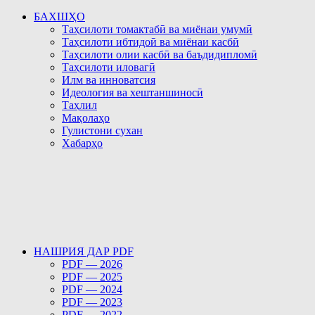
БАХШҲО
Таҳсилоти томактабӣ ва миёнаи умумӣ
Таҳсилоти ибтидоӣ ва миёнаи касбӣ
Таҳсилоти олии касбӣ ва баъдидипломӣ
Таҳсилоти иловагӣ
Илм ва инноватсия
Идеология ва хештаншиносӣ
Таҳлил
Мақолаҳо
Гулистони сухан
Хабарҳо
НАШРИЯ ДАР PDF
PDF — 2026
PDF — 2025
PDF — 2024
PDF — 2023
PDF — 2022