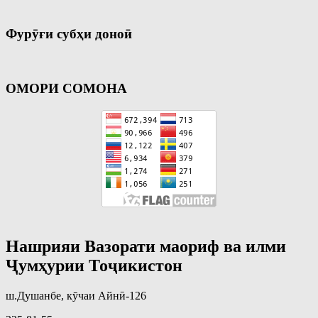
Фурӯғи субҳи доноӣ
ОМОРИ СОМОНА
Нашрияи Вазорати маориф ва илми
Ҷумҳурии Тоҷикистон
ш.Душанбе, кӯчаи Айнӣ-126