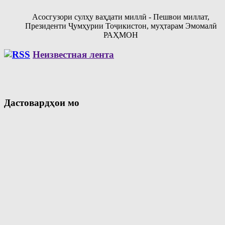
Асосгузори сулҳу ваҳдати миллӣ - Пешвои миллат,
Президенти Ҷумҳурии Тоҷикистон, муҳтарам Эмомалӣ
РАҲМОН
Неизвестная лента
Дастовардҳои мо