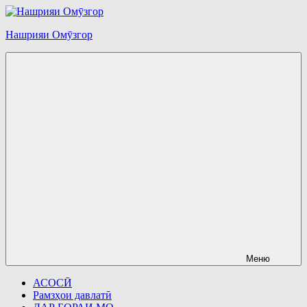
Перейти
к
Нашрияи Омӯзгор
содержимому
Меню
АСОСӢ
Рамзҳои давлатӣ