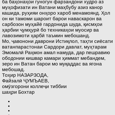
ба баҳонаҳои гуногун фарзандони худро аз
муҳофизати ин Ватани маҳбубу азиз канор
кашида, руҳияи онҳоро хароб менамоянд. Ҳол
он ки тамоми шароит барои наваскарон ва
сарбозон муҳайё гардонида шуда, қисмҳои
ҳарбии ҷумҳурӣ бо техникаҳои муосир ва
лавозимоти ҳарбӣ таъмин мебошанд.
Мо, ҷавонони даврони Истиқлол, таҳти сиёсати
ватанпарастонаи Сардори давлат, муҳтарам
Эмомалӣ Раҳмон амал намуда, дар пешравию
ободонии кишвар камари ҳиммат мебандем,
зеро ин Ватан барои мо муқаддас ва ягона
мебошад.
Тоҳир НАЗАРЗОДА,
Файзалӣ ҶУМЪАЕВ,
омӯзгорони коллеҷи тиббии
шаҳри Бохтар