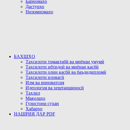
Барномаҳо
Дастурҳо
Низомномаҳо
БАХШҲО
Таҳсилоти томактабӣ ва миёнаи умумӣ
Таҳсилоти ибтидоӣ ва миёнаи касбӣ
Таҳсилоти олии касбӣ ва баъдидипломӣ
Таҳсилоти иловагӣ
Илм ва инноватсия
Идеология ва хештаншиносӣ
Таҳлил
Мақолаҳо
Гулистони сухан
Хабарҳо
НАШРИЯ ДАР PDF