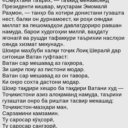
«Омӯхтани таърих, — таъкид менамоянд
Президенти кишвар, муҳтарам Эмомалӣ
Раҳмон, — танҳо ба хотири донистани гузашта
нест, балки он дурнамоест, ки роҳи ояндаи
миллат ва пешомадҳои давлатдориро равшан
намуда, барои худогоҳии миллӣ, ваҳдату
ягонагӣ ва рушди тафаккури таърихии наслҳои
оянда хизмат мекунад».
Шоири маҳбуби халқи тоҷик Лоиқ Шералӣ дар
ситоиши Ватан гуфтааст:
Ватан сар мешавад аз гаҳвора,
Зи шири поку аз пистони модар.
Ватан сар мешавад аз он тавора,
Ки онро сохта дастони модар.
Шоир тақдири хешро ба тақдири Ватани худ —
Тоҷикистони азиз алоқаманд намуда, таърихи
гузаштаи онро ба риштаи тасвир мекашад:
Тоҷикистон-мазҳари ман,
Сарзамини камзамин.
Ту саросар кӯҳсорӣ,
Ту саросар сангзорӣ,