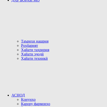
ДАР БОРАИ МО
Таърихи нашрия
Роҳбарият
Ҳайати таҳририя
Ҳайати эҷодӣ
Ҳайати техникӣ
АСНОД
Қонунҳо
Қарору фармонҳо