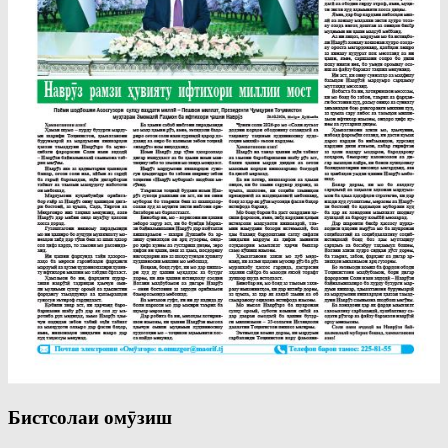
Бистсолаи омӯзиш