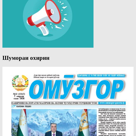
Шумораи охирин