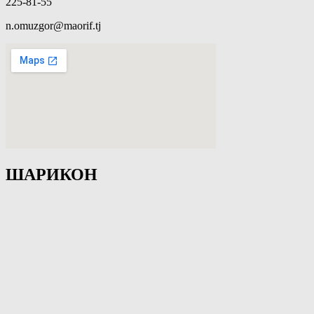
225-81-55
n.omuzgor@maorif.tj
ШАРИКОН