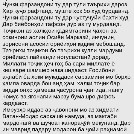
Чунки фарзандони ту дар тӯли таърихи дароз
Ҳар куҷо рафтанд, муште хок бо худ бурдаанд.
Чунки фарзандони ту дар ҷустуҷӯйи бахти худ
Дар биёбонҳои тафсон дур аз ту мурдаанд.
Тоҷикон аз халқҳои қадимтарини ҷаҳон ва
сокинони аслии Осиёи Марказӣ, инчунин,
ворисони асосии ориёиҳои қадим мебошанд.
Таърихи тоҷикон бо таърихи кулли мардуми
ориёиасл пайванди ногусастанӣ дорад.
Миллати тоҷик ҳеҷ гоҳ ба сари миллате ё
кишваре шамшер накашидааст. Ғосибони
аҷнабӣ ба хоки муқаддаси сарзамини мо борҳо
ҳамла оварда бошанд ҳам, халқи тоҷик бар
зидди онҳо ҳамеша ҷасурона ҷангида, нангу
номус ва ягонагии марзу бумашро дифоъ
кардааст.
Имрӯзҳо иддае аз ҷавонони мо аз хидмати
Ватан-Модар саркашӣ намуда, аз мактаби
мардонагӣ ва шуҷоат канораҷӯӣ мекунанд. Дар
ин маврид падару модарон ба ҷойи раҳнамоӣ