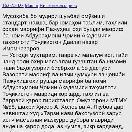
16.02.2023
Mamur
Нет комментариев
Мусоҳиба бо мудири шуъбаи омӯзиши
стандарт, нақша, барномаҳои таълим, таҳлили
соҳаи маорифи Пажуҳишгоҳи рушди маориф
ба номи Абдураҳмони Ҷомии Академияи
таҳсилоти Тоҷикистон Давлатназар
Имомназаров
— Устоди муҳтарам, тавре ки маълум аст, тайи
чанд соли охир масъалаи гузаштан ба низоми
нави баҳогузории бисёрхола бо дастури
Вазорати маориф ва илми ҷумҳурӣ аз ҷониби
Пажуҳишгоҳи рушди маорифи ба номи
Абдураҳмони Ҷомии Академияи таҳсилоти
Тоҷикистон мавриди коркард, таҳлил ва
баррасӣ қарор гирифтааст. Омӯзгорони МТМУ
№58, шаҳри Ҳисор А. Холов ва А. Яқубов дар
навиштаи худ «Тарзи нави баҳогузорӣ зарур
аст» масъалаи мазкурро дубора мавриди
андеша қарор дода, аз ҷумла, зикр кардаанд,