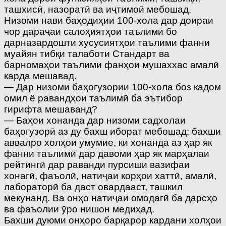
ташхисӣ, назоратӣ ва иҷтимоӣ мебошад.
Низоми нави баҳодиҳии 100-хола дар доираи
чор дараҷаи салоҳиятҳои таълимӣ бо
дарназардошти хусусиятҳои таълими фанни
муайян тибқи талаботи Стандарт ва
барномаҳои таълими фанҳои мушаххас амалӣ
карда мешавад.
— Дар низоми баҳогузории 100-хола боз кадом
омил ё равандҳои таълимӣ ба эътибор
гирифта мешаванд?
— Баҳои хонанда дар низоми садхолаи
баҳогузорӣ аз ду бахш иборат мебошад: бахши
аввалро холҳои умумие, ки хонанда аз ҳар як
фанни таълимӣ дар давоми ҳар як марҳалаи
рейтингӣ дар раванди пурсиши вазифаи
хонагӣ, фаъолӣ, натиҷаи корҳои хаттӣ, амалӣ,
лабораторӣ ба даст овардааст, ташкил
мекунанд. Ва онҳо натиҷаи омодагӣ ба дарсҳо
ва фаъолии ӯро нишон медиҳад.
Бахши дуюми онҳоро барқарор кардани холҳои