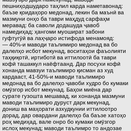
пешниҳодшударо таҳлил карда наметавонад:
баъзе қоидаҳоро медонад, лекин ба маънӣ ва
мазмуни онҳо ба таври маҳдуд сарфаҳм
меравад: ба саволи додашуда ҷавоб
намедиҳад; ҳангоми муошират забони
гуфтугӯӣ ва лаҳҷаро истифода менамояд:
— 40%-и маводи таълимиро медонад ва бо
далелҳо исбот мекунад, воситаҳои фаъолияти
таҳқиқотӣ, иртиботӣ ва иттилоотӣ ба таври
кофӣ ташаккул наёфтаанд. Дар посухи кофӣ
хонанда мавзуи таълимиро қисман аз худ
кардааст, 41-50%-и маводи таълимиро
медонад ва бо далелҳо ҷавоби худро бо кумаки
омӯзгор исбот мекунад. Баҳои миёна дар
сурате гузошта мешавад, ки хонанда мазмуни
маводи таълимиро дуруст дарк мекунад,
дониш ва маҳорати азхудкунии иттилоотро
дорад, дар овардани далелҳо ба баъзе хатоҳо
роҳ медиҳад, вале онро бо кумаки омӯзгор
ислоҳ мекунад; маводи таълимро то андозае