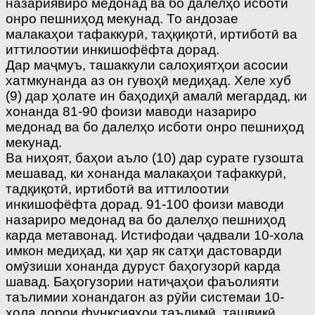
назариявиро медонад ва бо далелҳо исботи
онро пешниҳод мекунад. То андозае
малакаҳои тафаккурӣ, таҳқиқотӣ, иртиботӣ ва
иттилоотии инкишофёфта дорад.
Дар маҷмуъ, ташаккули салоҳиятҳои асосии
хатмкунанда аз он гувоҳӣ медиҳад. Хеле хуб
(9) дар ҳолате ин баҳодиҳӣ амалӣ мегардад, ки
хонанда 81-90 фоизи маводи назариро
медонад ва бо далелҳо исботи онро пешниҳод
мекунад.
Ва ниҳоят, баҳои аъло (10) дар сурате гузошта
мешавад, ки хонанда малакаҳои тафаккурӣ,
тадқиқотӣ, иртиботӣ ва иттилоотии
инкишофёфта дорад. 91-100 фоизи маводи
назариро медонад ва бо далелҳо пешниҳод
карда метавонад. Истифодаи ҷадвали 10-хола
имкон медиҳад, ки ҳар як сатҳи дастоварди
омӯзиши хонанда дуруст баҳогузорӣ карда
шавад. Баҳогузории натиҷаҳои фаъолияти
таълимии хонандагон аз рӯйи системаи 10-
хола дорои функсияҳои таълимӣ, ташвиқӣ,