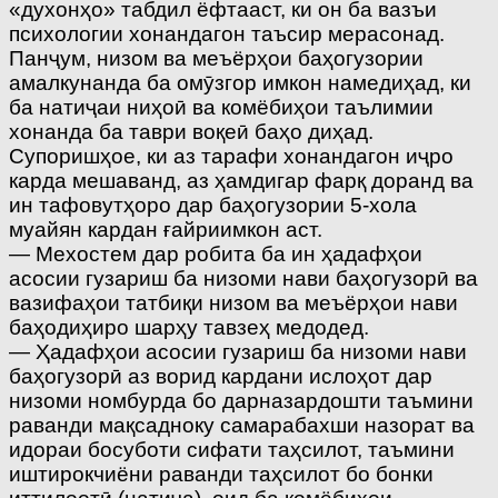
«духонҳо» табдил ёфтааст, ки он ба вазъи
психологии хонандагон таъсир мерасонад.
Панҷум, низом ва меъёрҳои баҳогузории
амалкунанда ба омӯзгор имкон намедиҳад, ки
ба натиҷаи ниҳоӣ ва комёбиҳои таълимии
хонанда ба таври воқеӣ баҳо диҳад.
Супоришҳое, ки аз тарафи хонандагон иҷро
карда мешаванд, аз ҳамдигар фарқ доранд ва
ин тафовутҳоро дар баҳогузории 5-хола
муайян кардан ғайриимкон аст.
— Мехостем дар робита ба ин ҳадафҳои
асосии гузариш ба низоми нави баҳогузорӣ ва
вазифаҳои татбиқи низом ва меъёрҳои нави
баҳодиҳиро шарҳу тавзеҳ медодед.
— Ҳадафҳои асосии гузариш ба низоми нави
баҳогузорӣ аз ворид кардани ислоҳот дар
низоми номбурда бо дарназардошти таъмини
раванди мақсадноку самарабахши назорат ва
идораи босуботи сифати таҳсилот, таъмини
иштирокчиёни раванди таҳсилот бо бонки