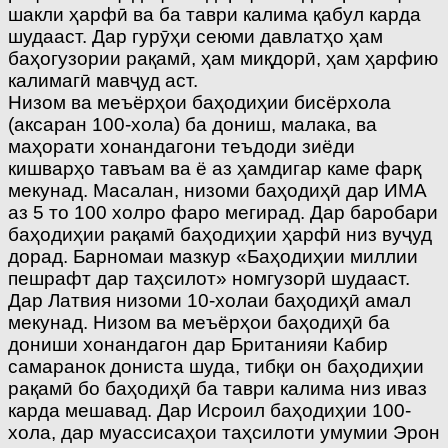
шакли ҳарфӣ ва ба таври калима қабул карда
шудааст. Дар гурӯҳи сеюми давлатҳо ҳам
баҳогузории рақамӣ, ҳам миқдорӣ, ҳам ҳарфию
калимагӣ мавҷуд аст.
Низом ва меъёрҳои баҳодиҳии бисёрхола
(аксаран 100-хола) ба дониш, малака, ва
маҳорати хонандагони теъдоди зиёди
кишварҳо тавъам ва ё аз ҳамдигар каме фарқ
мекунад. Масалан, низоми баҳодиҳӣ дар ИМА
аз 5 то 100 холро фаро мегирад. Дар баробари
баҳодиҳии рақамӣ баҳодиҳии ҳарфӣ низ вуҷуд
дорад. Барномаи мазкур «Баҳодиҳии миллии
пешрафт дар таҳсилот» номгузорӣ шудааст.
Дар Латвия низоми 10-холаи баҳодиҳӣ амал
мекунад. Низом ва меъёрҳои баҳодиҳӣ ба
дониши хонандагон дар Британияи Кабир
самаранок дониста шуда, тибқи он баҳодиҳии
рақамӣ бо баҳодиҳӣ ба таври калима низ иваз
карда мешавад. Дар Исроил баҳодиҳии 100-
хола, дар муассисаҳои таҳсилоти умумии Эрон