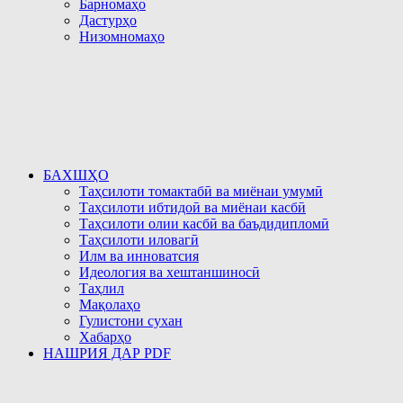
Барномаҳо
Дастурҳо
Низомномаҳо
БАХШҲО
Таҳсилоти томактабӣ ва миёнаи умумӣ
Таҳсилоти ибтидоӣ ва миёнаи касбӣ
Таҳсилоти олии касбӣ ва баъдидипломӣ
Таҳсилоти иловагӣ
Илм ва инноватсия
Идеология ва хештаншиносӣ
Таҳлил
Мақолаҳо
Гулистони сухан
Хабарҳо
НАШРИЯ ДАР PDF