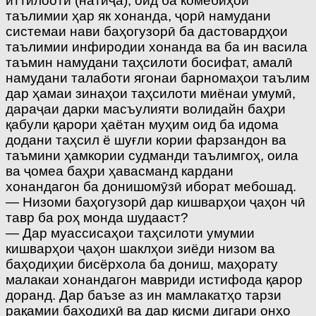
иттилоотӣ (натиҷа), оид ба комёбиҳои
таълимии ҳар як хонанда, ҷорӣ намудани
системаи нави баҳогузорӣ ба дастовардҳои
таълимии инфиродии хонанда ва ба ин васила
таъмин намудани таҳсилоти босифат, амалӣ
намудани талаботи ягонаи барномаҳои таълим
дар ҳамаи зинаҳои таҳсилоти миёнаи умумӣ,
дараҷаи дарки масъулияти волидайн баҳри
қабули қарори ҳаётан муҳим оид ба идома
додани таҳсил ё шуғли кории фарзандон ва
таъмини ҳамкории судманди таълимгоҳ, оила
ва ҷомеа баҳри ҳавасманд кардани
хонандагон ба донишомӯзӣ иборат мебошад.
— Низоми баҳогузорӣ дар кишварҳои ҷаҳон чӣ
тавр ба роҳ монда шудааст?
— Дар муассисаҳои таҳсилоти умумии
кишварҳои ҷаҳон шаклҳои зиёди низом ва
баҳодиҳии бисёрхола ба дониш, маҳорату
малакаи хонандагон мавриди истифода қарор
доранд. Дар баъзе аз ин мамлакатҳо тарзи
рақамии баҳодиҳӣ ва дар қисми дигари онҳо