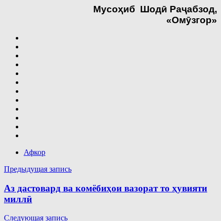
Мусо
ҳ
иб
Шод
ӣ
Ра
ҷ
абзод,
«Ом
ӯ
згор»
Афкор
Навигация
Предыдущая запись
по
Аз дастовард ва комёбиҳои вазорат то ҳувияти
записям
миллӣ
Следующая запись