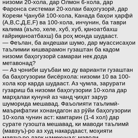
низоми 20-хола, дар Олмон 6-хола, дар
Фаронса системаи 20-холаи баҳогузорӣ, дар
Кореяи Ҷанубӣ 100-хола, Канада баҳои ҳарфӣ
(А,В,С,Д,Е,F) ва 100-хола, инчунин, ба таври
калима (аъло, хеле, хуб, хуб, қаноатбахш
ғайриқаноатбахш) ба роҳ монда шудааст.
— Феълан, ба андешаи шумо, дар муассисаҳои
таълимии кишварамон гузаштан ба кадом
низоми баҳогузорӣ самараи нек дода
метавонад?
— Аз ҷониби шуъбаи мо ду варианти гузаштан
ба баҳогузории бисёрхола: низоми 10 ва 100-
хола кор карда шудааст. Аз ҷумла, зарурати
гузариш ба низоми баҳогузории 10-хола дар
марҳалаи кунунӣ аз чанд ҷиҳат зарур
шуморида мешавад. Фаъолияти таълимӣ-
маърифатии хонандагон аз рӯйи баҳогузории
10-хола чунин аст: камтарин (1-4 хол) дар
сурате гузошта мешавад, ки маводи таълимӣ
(мавзуъ)-ро аз худ накардааст, моҳияти
мавзуъро дарк намекунад: маводи