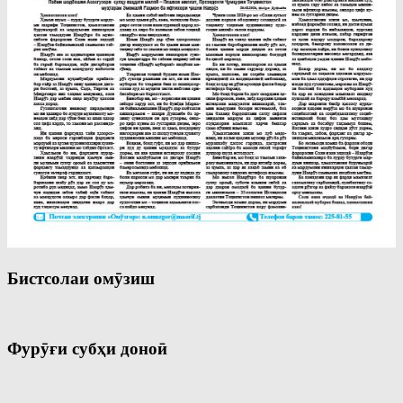
Бистсолаи омӯзиш
Фурӯғи субҳи доноӣ