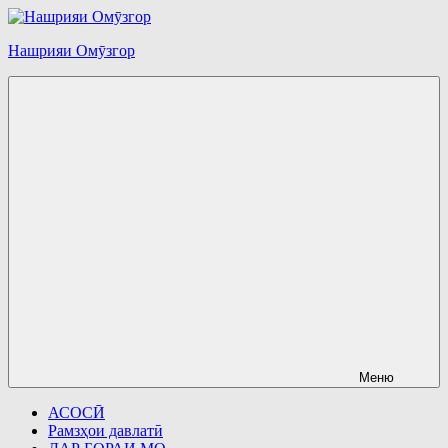
Перейти
к
Нашрияи Омӯзгор
содержимому
Меню
АСОСӢ
Рамзҳои давлатӣ