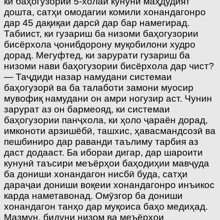
ки баҳогузории 5-холаи кунунӣ маҳдудият
дошта, сатҳи омодагии комили хонандагонро
дар 45 дақиқаи дарсӣ дар бар намегирад.
Табиист, ки гузариш ба низоми баҳогузории
бисёрхола ҷонибдорону муқобилони худро
дорад. Мегуфтед, ки зарурати гузариш ба
низоми нави баҳогузории бисёрхола дар чист?
— Таҷдиди назар намудани системаи
баҳогузорӣ ва ба талаботи замони муосир
мувофиқ намудани он амри ногузир аст. Чунин
зарурат аз он бармеояд, ки системаи
баҳогузории панҷхола, ки ҳоло ҷараён дорад,
имконоти арзишёбӣ, ташхис, ҳавасмандсозӣ ва
пешбиниро дар раванди таълиму тарбия аз
даст додааст. Ба ибораи дигар, дар шароити
кунунӣ таъсири меъёрҳои баҳодиҳии мавҷуда
ба дониши хонандагон нисбӣ буда, сатҳи
дараҷаи дониши воқеии хонандагонро инъикос
карда наметавонад. Омӯзгор ба дониши
хонандагон танҳо дар муқоиса баҳо медиҳад.
Мазмун, бидуни низом ва меъёрҳои