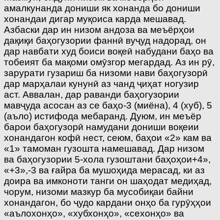
амалкунанда дониши як хонанда бо дониши
хонандаи дигар муқоиса карда мешавад.
Азбаски дар ин низом андоза ва меъёрҳои
дақиқи баҳогузории фаннӣ вуҷуд надорад, он
дар навбати худ боиси воқеӣ набудани баҳо ва
тобеият ба мақоми омӯзгор мегардад. Аз ин рӯ,
зарурати гузариш ба низоми нави баҳогузорӣ
дар марҳалаи кунунӣ аз чанд ҷиҳат ногузир
аст. Аввалан, дар раванди баҳогузории
мавҷуда асосан аз се баҳо-3 (миёна), 4 (хуб), 5
(аъло) истифода мебаранд. Дуюм, ин меъёр
барои баҳогузорӣ намудани дониши воқеии
хонандагон кофӣ нест, сеюм, баҳои «2» кам ва
«1» тамоман гузошта намешавад. Дар низом
ва баҳогузории 5-хола гузоштани баҳоҳои+4»,
«+3»,-3 ва ғайра ба мушоҳида мерасад, ки аз
доира ва имконоти танги он шаҳодат медиҳад,
чорум, низоми мазкур ба мусобиқаи байни
хонандагон, бо ҷудо кардани онҳо ба гурӯҳҳои
«аълохонҳо», «хубхонҳо», «сехонҳо» ва