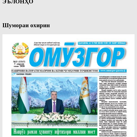
ЭЪЛОНҲО
Шумораи охирин