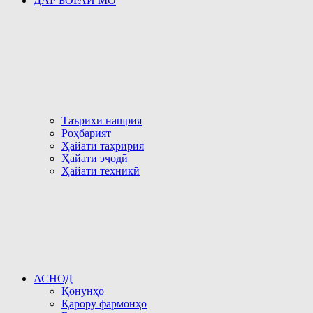
ДАР БОРАИ МО
Таърихи нашрия
Роҳбарият
Ҳайати таҳририя
Ҳайати эҷодӣ
Ҳайати техникӣ
АСНОД
Қонунҳо
Қарору фармонҳо