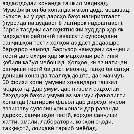
аздастдодаи хонанда ташкил медиҳад.
Мувофиқи он ба хонанда имкон дода мешавад,
рӯзҳое, ки ӯ дар дарсҳо баҳо нагирифтааст.
(пурсида нашудааст ё иштирок надоштааст),
барои тасдиқи салоҳиятнокии худ дар ҳар як
марҳалаи рейтингӣ тавассути супоридани
санҷишҳои тестӣ холҳои аз даст додаашро
барқарор намояд. Баргузор намудани санҷиши
тестӣ дар охири ҳар як марҳалаи рейтингӣ
қобили қабул мебошад. Ҳолҳое, ки аз натиҷаи
санҷиши тестӣ ба даст меоянд, танҳо ба сатҳи
дониши хонанда тааллуқ дошта, дар маҷмуъ
50 фоизи холи умумии хонандаро ташкил
медиҳанд. Дар умум, дар низоми садхолаи
баҳодиҳӣ баҳои умумӣ аз маҷмуи фаъолияти
хонанда (иштироки фаъол дар дарсҳо, иҷрои
вазифаву супоришҳои хонагӣ дар раванди
дарсҳо, санҷишҳои тестӣ, корҳои санҷиши
хаттӣ, амалӣ, лабораторӣ, корҳои эҷодӣ,
таҳқиқотӣ, лоиҳавӣ таркиб меёбад.