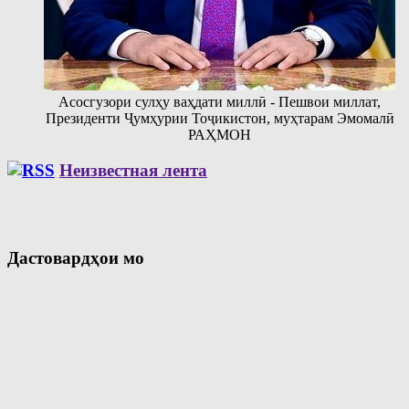
Асосгузори сулҳу ваҳдати миллӣ - Пешвои миллат,
Президенти Ҷумҳурии Тоҷикистон, муҳтарам Эмомалӣ
РАҲМОН
Неизвестная лента
Дастовардҳои мо