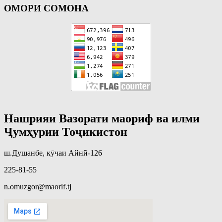
ОМОРИ СОМОНА
Нашрияи Вазорати маориф ва илми
Ҷумҳурии Тоҷикистон
ш.Душанбе, кӯчаи Айнӣ-126
225-81-55
n.omuzgor@maorif.tj