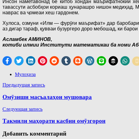
Инсон наметавонад бе китоб хондан маърифатнокии хеш
тавассути асбобҳои кориаш ҳунарашро нишон медиҳад. Мо
наврас ва ҷомеаи хеш гардонем.
Хулоса, озмуни «Илм — фурӯғи маърифат» дар баробари о
аз дигар тараф, қувваи бузургеро доро мебошад, ки баро
Асламбек АМИНОВ,
котиби илмии Институти математикаи ба номи Аб
Мулоҳиза
Навигация
Предыдущая запись
по
Омӯзиши масъалаҳои мушовара
записям
Следующая запись
Такмили маҳорати касбии омӯзгорон
Добавить комментарий