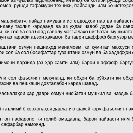
имон аз ҷумлаи иқдомҳоеанд, ки маҳз ба хотири рушди соҳ
омеа, рушди тафаккури техникӣ, пайванди илм бо истеҳсол
маърифат», пайдо намудани истеъдодҳои нав ва пайвасти
ондаву таҳлил кардаанд ва аз уҳдаи ҷавоб додан ба сав
 ки сол ба сол бояд саволу масъалаҳо нисбатан мушкилтар
змун аз тарафи аъзои ҳакамон ба таври шаффоф баргузор м
заштани озмун пешниҳод менамоем, ки кумитаи махсуси 
ои сол ба сол босифаттар гузаштани озмун ва ба ҳадаф­ҳои
лимони варзида (аз ҳар самти илм) барои шаффоф баргу
ӯли сол фаъолият мекунанд, китобҳои ба рӯйхати китоб
 таҳия ва пешкаши довталабон карда шавад.
масъалаҳои ҳар даври озмун нисбатан мушкил ва наздик б
-таълимӣ ё корхо­наҳои давлатию шахсӣ кору фаъолият на
 он нафароне, ки ғолиб омадаанд, барои пайвасти илм б
н сафарбар намоянд.