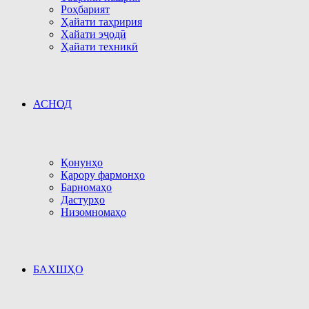
Роҳбарият
Ҳайати таҳририя
Ҳайати эҷодӣ
Ҳайати техникӣ
АСНОД
Қонунҳо
Қарору фармонҳо
Барномаҳо
Дастурҳо
Низомномаҳо
БАХШҲО