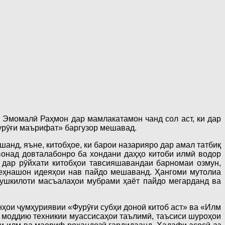
 Эмомалӣ Раҳмон дар мамлакатамон чанд сол аст, ки дар
фурӯғи маърифат» баргузор мешавад.
анд, яъне, китобҳое, ки барои назарияро дар амал татбиқ
вонад довталабонро ба хондани даҳҳо китоби илмӣ водор
 дар рӯйхати китобҳои тавсияшавандаи барномаи озмун,
зеҳнашон идеяҳои нав пайдо мешаванд. Ҳангоми мутолиа
мушкилоти масъалаҳои мубрами ҳаёт пайдо мегарданд ва
ҳои ҷумҳуриявии «Фурӯғи субҳи доноӣ китоб аст» ва «Илм
и моддию техникии муассисаҳои таълимӣ, таъсиси шуроҳои