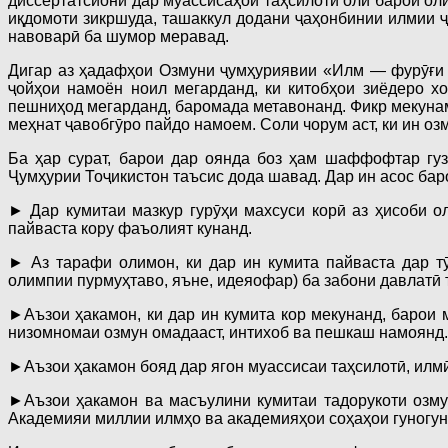
диссертатсионӣ дар муассисаҳои таҳсилоти олӣ барои ол
иқдомоти зикршуда, ташаккул додани ҷаҳонбинии илмии ҷ
навоварӣ ба шумор меравад.
Дигар аз ҳадафҳои Озмуни ҷумҳуриявии «Илм — фурӯғи 
ҷойҳои намоён ноил мегарданд, ки китобҳои зиёдеро х
пешниҳод мегарданд, баромада метавонанд. Фикр мекунам,
меҳнат ҷавобгӯро пайдо намоем. Соли чорум аст, ки ин о
Ба ҳар сурат, барои дар оянда боз ҳам шаффофтар гу
Ҷумҳурии Тоҷикистон таъсис дода шавад. Дар ин асос бар
► Дар кумитаи мазкур гурӯҳи махсуси корӣ аз ҳисоби о
пайваста кору фаъолият кунанд.
► Аз тарафи олимон, ки дар ин кумита пайваста дар т
олимпии пурмуҳтаво, яъне, идеяофар) ба забони давлатӣ
►Аъзои ҳакамон, ки дар ин кумита кор мекунанд, барои 
низомномаи озмун омадааст, интихоб ва пешкаш намоянд.
►Аъзои ҳакамон бояд дар ягон муассисаи таҳсилотӣ, илмӣ
►Аъзои ҳакамон ва масъулини кумитаи тадорукоти озмун
Академияи миллии илмҳо ва академияҳои соҳаҳои гуногу