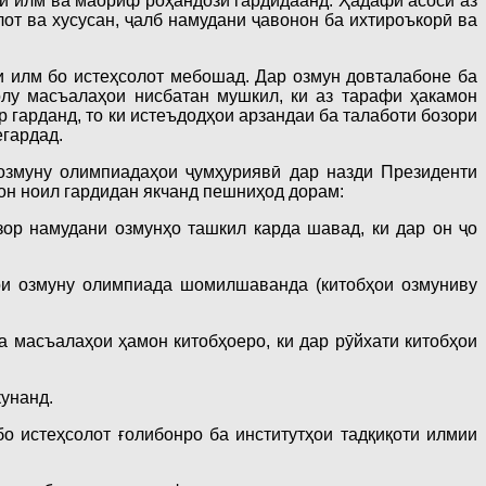
аи илм ва маориф роҳандозӣ гардидаанд. Ҳадафи асосӣ аз
от ва хусусан, ҷалб намудани ҷавонон ба ихтироъкорӣ ва
 илм бо истеҳсолот мебошад. Дар озмун довталабоне ба
олу масъалаҳои нисбатан мушкил, ки аз тарафи ҳакамон
 гарданд, то ки истеъдодҳои арзандаи ба талаботи бозори
егардад.
озмуну олимпиадаҳои ҷумҳуриявӣ дар назди Президенти
 он ноил гардидан якчанд пешниҳод дорам:
зор намудани озмунҳо ташкил карда шавад, ки дар он ҷо
ҳои озмуну олимпиада шомилшаванда (китобҳои озмуниву
а масъалаҳои ҳамон китобҳоеро, ки дар рӯйхати китобҳои
кунанд.
о истеҳсолот ғолибонро ба институтҳои тадқиқоти илмии