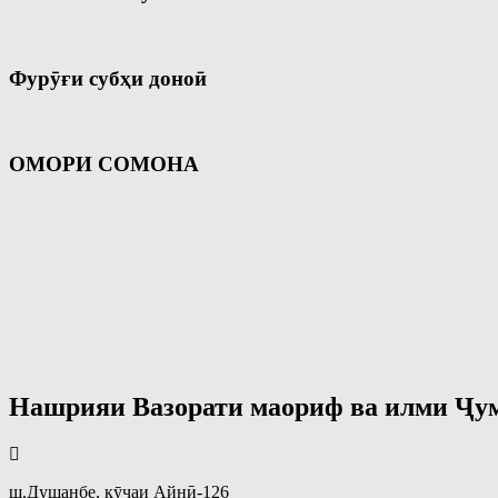
Фурӯғи субҳи доноӣ
ОМОРИ СОМОНА
Нашрияи Вазорати маориф ва илми Ҷу
ш.Душанбе, кӯчаи Айнӣ-126