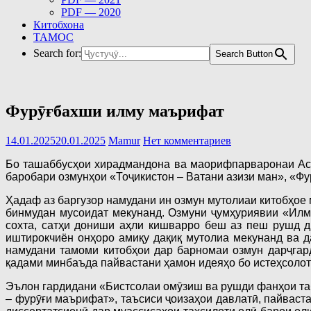
PDF — 2020
Китобхона
ТАМОС
Search for:
Search Button
Фурӯғбахши илму маърифат
14.01.2025
20.01.2025
Mamur
Нет комментариев
Бо ташаббусҳои хирадмандона ва маорифпарваронаи Асос
баробари озмунҳои «Тоҷикистон – Ватани азизи ман», «Ф
Ҳадаф аз баргузор намудани ин озмун мутолиаи китобҳое 
бинмудан мусоидат мекунанд. Озмуни ҷумҳуриявии «Илм 
сохта, сатҳи дониши аҳли кишварро беш аз пеш рушд д
иштирокчиён онҳоро амиқу дақиқ мутолиа мекунанд ва 
намудани тамоми китобҳои дар барномаи озмун дарҷгар
қадами минбаъда пайвастани ҳамон идеяҳо бо истеҳсоло
Эълон гардидани «Бистсолаи омӯзиш ва рушди фанҳои таб
– фурӯғи маърифат», таъсиси ҷоизаҳои давлатӣ, пайваст