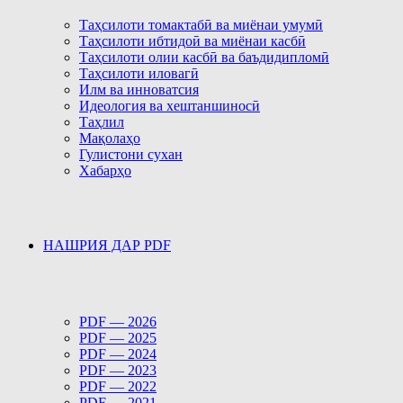
Таҳсилоти томактабӣ ва миёнаи умумӣ
Таҳсилоти ибтидоӣ ва миёнаи касбӣ
Таҳсилоти олии касбӣ ва баъдидипломӣ
Таҳсилоти иловагӣ
Илм ва инноватсия
Идеология ва хештаншиносӣ
Таҳлил
Мақолаҳо
Гулистони сухан
Хабарҳо
НАШРИЯ ДАР PDF
PDF — 2026
PDF — 2025
PDF — 2024
PDF — 2023
PDF — 2022
PDF — 2021