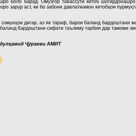
ро боло барад. Омӯзгор тавассути китоб шогирдонашро
ро зарур аст, ки бо забони давлатиамон китобҳои пурмуҳ
змунҳои дигар, аз як тараф, барои баланд бардоштани м
и баланд бардоштани сифати таълиму тарбия дар тамоми зи
дулҳамид Ҷӯраеви АМИТ