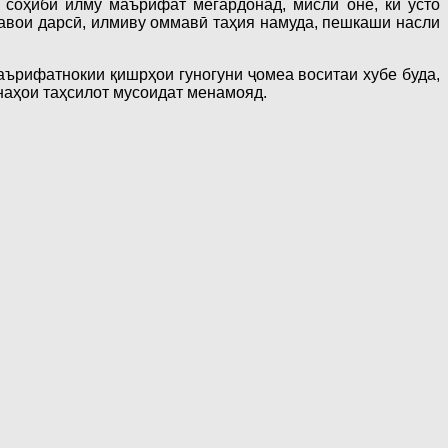
 соҳиби илму маърифат мегардонад, мисли оне, ки усто
тавои дарсӣ, илмиву оммавӣ таҳия намуда, пешкаши насли
аърифатнокии қишрҳои гуногуни ҷомеа воситаи хубе буда,
наҳои таҳсилот мусоидат менамояд.