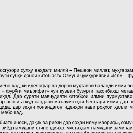
гузори сулҳу ваҳдати миллӣ – Пешвои миллат, муҳтарам
урӯғи субҳи доноӣ китоб аст» Озмуни ҷумҳуриявии «Илм – 
мебошад, ки идеяофар ва дорои муҳтавои баланди илмӣ бош
– фурӯғи маърифат» чун қувваи бузурги таконбахш мета
иҳад. Дар сурати мавҷудияти китобҳои илмии пурмуҳтаво
дар асоси азхуд кардани маълумотҳои бештари илмӣ дар 
дида, дар зеҳни хонандагон идеяҳои нави роҳҳои ҳалли 
т мебошад.
иатшиносӣ, дақиқ ва риёзӣ дар соҳаи илму маориф», озмун
а зиёд намудани стипендияҳо, мустаҳкам намудани замина