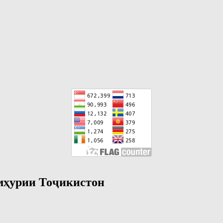
мҳурии Тоҷикистон