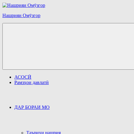
Перейти
к
содержимому
Нашрияи Омӯзгор
АСОСӢ
Рамзҳои давлатӣ
ДАР БОРАИ МО
Таърихи нашрия