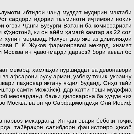
ълумоти ибтидоӣ чанд муддат мудирии мактаби
ӯст сардори идораи таъминоти иҷтимоии ноҳия
ри оғози Ҷанги Бузурги Ватанӣ ба комиссариати
кӯҳистонӣ, ки он айём ҳамагӣ камтар аз 22 сол
 хунин меравад. Нахуст дар яке аз дивизияҳои
равӣ Г. К. Жуков фармонравоӣ мекард, хизмат
и Москва ин ҷавонмарди дарвозӣ бори аввал бо
змат мекард, ҳамлаҳои пуршиддат ва девонавори
ва афсарони русу арман, ӯзбеку тоҷик, украину
швари паҳновар яктану якдил буданд. Онҳо тайи
бештар самти Можайск), дар хатти пеши мудофиа
тоб меоварданд, балки диловарона ба ҳуҷум низ
қафо Москва ва он ҷо Сарфармондеҳи Олӣ Иосиф
 парвоз мекарданд. Ин ҷанговари бебоки тоҷик
арда, тайёраҳои салибдори фашистонро ҳисоб
тлерчиёнро мешумориданд ва медиданд, ки чанд