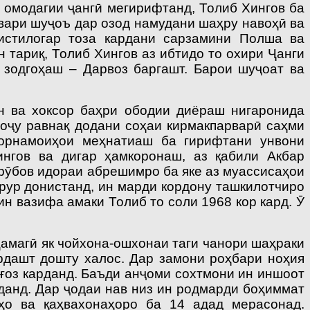
 омодагии ҷангӣ мегирифтанд, Толиб Хингов ба
вари шуҷоъ дар озод намудани шаҳру навоҳӣ ва
 истилогар тоза кардани сарзамини Полша ва
 тариқ, Толиб Хингов аз ибтидо то охири Ҷанги
 зодгоҳаш – Дарвоз баргашт. Барои шуҷоат ва
н ва хоксор баҳри ободии диёраш нигаронида
воҷу равнақ додани соҳаи кирмакпарварӣ саҳми
корнамоиҳои меҳнатиаш ба гирифтани унвони
нгов ва дигар ҳамкоронаш, аз қабили Акбар
орӯбов идораи абрешимро ба яке аз муассисаҳои
рур донистанд, ин марди кордону ташкилотчиро
н вазифа амаки Толиб то соли 1968 кор кард. Ӯ
ҳамагӣ як чойхона-ошхонаи таги чанори шаҳраки
рдашт дошту халос. Дар замони роҳбари ноҳия
ғоз карданд. Баъди анҷоми сохтмони ин иншоот
данд. Дар ҷодаи нав низ ин родмарди боҳиммат
ҳо ва қаҳвахонаҳоро ба 14 адад мерасонад.