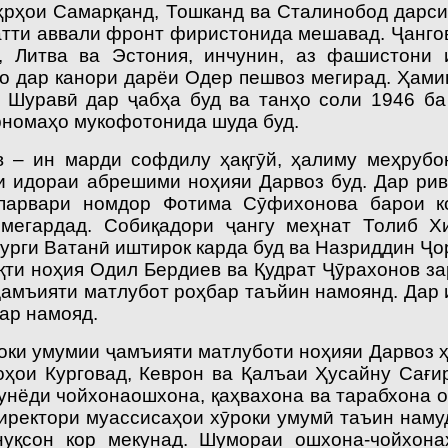
ҳрҳои Самарқанд, Тошканд ва Сталинобод дарси
хатти аввали фронт фиристонида мешавад. Ҷанго
я, Литва ва Эстония, инчунин, аз фашистони
 дар канори дарёи Одер пешвоз мегирад. Ҳамин
и Шуравӣ дар ҷабҳа буд ва танҳо соли 1946 ба
рномаҳо мукофотонида шуда буд.
 – ин марди софдилу ҳақгӯй, ҳалиму меҳрубо
и идораи абрешими ноҳияи Дарвоз буд. Дар ри
кпарвари номдор Фотима Сӯфихонова барои 
егардад. Со­биқадори ҷангу меҳнат Толиб Хи
зурги Ватанӣ иштирок карда буд ва Назриддин Ҷ
қти ноҳия Одил Бердиев ва Қудрат Ҷӯрахонов за
ҷамъияти матлубот роҳбар таъйин намоянд. Дар и
ар намояд.
ӯроки умумии ҷамъияти матлуботи ноҳияи Дарвоз 
оҳои Курговад, Кеврон ва Қалъаи Ҳусайну Сағи
унёди чойхонаошхона, қаҳвахона ва тарабхона о
ректори муассисаҳои хӯроки умумӣ таъин наму
нуқсон кор мекунад. Шумораи ошхона-чойхона