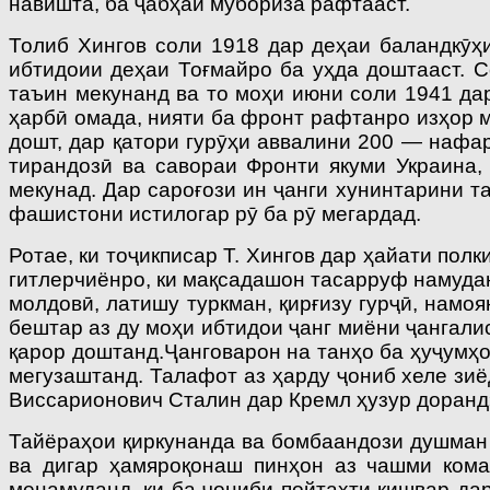
навишта, ба ҷабҳаи мубориза рафтааст.
Толиб Хингов соли 1918 дар деҳаи баландкӯҳ
ибтидоии деҳаи Тоғмайро ба уҳда доштааст. 
таъин мекунанд ва то моҳи июни соли 1941 дар
ҳарбӣ омада, нияти ба фронт рафтанро изҳор м
дошт, дар қатори гурӯҳи аввалини 200 — нафа
тирандозӣ ва савораи Фронти якуми Украина,
мекунад. Дар сароғози ин ҷанги хунинтарини 
фашистони истилогар рӯ ба рӯ мегардад.
Ротае, ки тоҷикписар Т. Хингов дар ҳайати по
гитлерчиёнро, ки мақсадашон тасарруф намудан
молдовӣ, латишу туркман, қирғизу гурҷӣ, намо
бештар аз ду моҳи ибтидои ҷанг миёни ҷангали
қарор доштанд.Ҷанговарон на танҳо ба ҳуҷумҳо
мегузаштанд. Талафот аз ҳарду ҷониб хеле зи
Виссарионович Сталин дар Кремл ҳузур доранд»
Тайёраҳои қиркунанда ва бомбаандози душман 
ва дигар ҳамяроқонаш пинҳон аз чашми кома
менамуданд, ки ба ҷониби пойтахти кишвар да