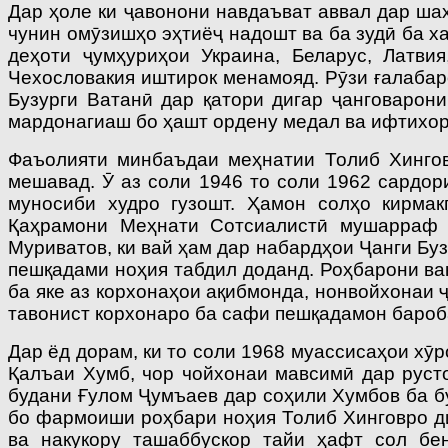
Дар ҳоле ки ҷавонони навдаъват аввал дар ша
чунин омӯзишҳо эҳтиёҷ надошт ва ба зудӣ ба 
деҳоти ҷумҳуриҳои Украина, Беларус, Латви
Чехословакия иштирок менамояд. Рӯзи ғалабаро
Бузурги Ватанӣ дар қатори дигар ҷанговарон
мардонагиаш бо ҳашт ордену медал ва ифтихо
Фаъолияти минбаъдаи меҳнатии Толиб Хингов
мешавад. Ӯ аз соли 1946 то соли 1962 сардор
муносиби худро гузошт. Ҳамон солҳо кирма
Қаҳрамони Меҳнати Сотсиалистӣ мушарраф м
Муриватов, ки вай ҳам дар набардҳои Ҷанги Бу
пешқадами ноҳия табдил доданд. Роҳбарони ва
ба яке аз корхонаҳои ақибмонда, нонвойхонаи 
тавонист корхонаро ба сафи пешқадамон бароб
Дар ёд дорам, ки то соли 1968 му­ассисаҳои х
Қалъаи Хумб, чор чойхонаи мавсимӣ дар руст
будани Ғулом Ҷумъаев дар соҳили Хумбов ба б
бо фармоиши роҳбари ноҳия Толиб Хинговро ди
ва накукору ташаббускор тайи ҳафт сол бе