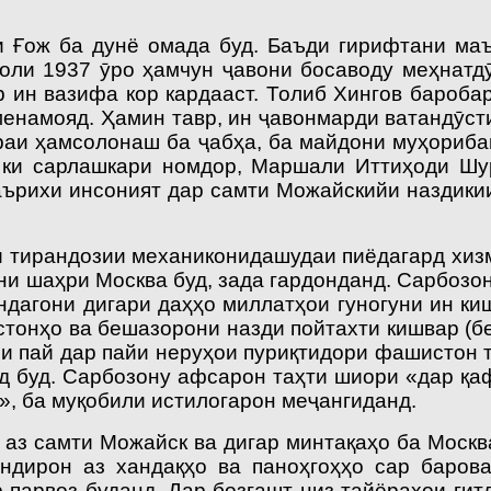
и Ғож ба дунё омада буд. Баъди гирифтани ма
Соли 1937 ӯро ҳамчун ҷавони босаводу меҳнатд
 ин вазифа кор кардааст. Толиб Хингов бароба
енамояд. Ҳамин тавр, ин ҷавонмарди ватандӯсти 
раи ҳамсолонаш ба ҷабҳа, ба майдони муҳорибаи
 ки сарлашкари номдор, Маршали Иттиҳоди Шу
таърихи инсоният дар самти Можайскийи наздики
лки тирандозии механиконидашудаи пиёдагард хи
и шаҳри Москва буд, зада гардонданд. Сарбозон 
яндагони дигари даҳҳо миллатҳои гуногуни ин ки
стонҳо ва бешазорони назди пойтахти кишвар (
и пай дар пайи неруҳои пуриқтидори фашистон 
ёд буд. Сарбозону афсарон таҳти шиори «дар 
, ба муқобили истилогарон меҷангиданд.
аз самти Можайск ва дигар минтақаҳо ба Москва
ндирон аз хандақҳо ва паноҳгоҳҳо сар баров
р парвоз буданд. Дар бозгашт низ тайёраҳои ги