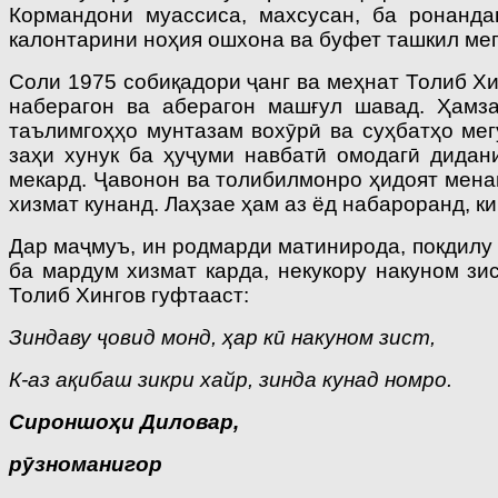
Кормандони муассиса, махсусан, ба ронанда
калонтарини ноҳия ошхона ва буфет ташкил ме
Соли 1975 собиқадори ҷанг ва меҳнат Толиб Хи
наберагон ва аберагон машғул шавад. Ҳамза
таълимгоҳҳо мунтазам вохӯрӣ ва суҳбатҳо мег
заҳи хунук ба ҳуҷуми навбатӣ омодагӣ дида
мекард. Ҷавонон ва толибилмонро ҳидоят мена
хизмат кунанд. Лаҳзае ҳам аз ёд набароранд, 
Дар маҷмуъ, ин родмарди матинирода, покдилу 
ба мардум хизмат карда, некукору накуном зи
Толиб Хингов гуфтааст:
Зиндаву ҷовид монд, ҳар кӣ накуном зист,
К-аз ақибаш зикри хайр, зинда кунад номро.
Сироншоҳи Диловар,
рӯзноманигор