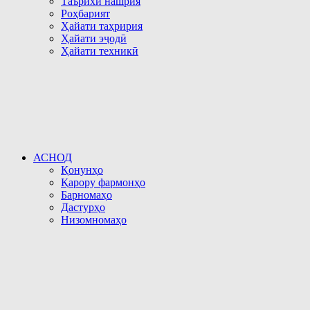
Таърихи нашрия
Роҳбарият
Ҳайати таҳририя
Ҳайати эҷодӣ
Ҳайати техникӣ
АСНОД
Қонунҳо
Қарору фармонҳо
Барномаҳо
Дастурҳо
Низомномаҳо