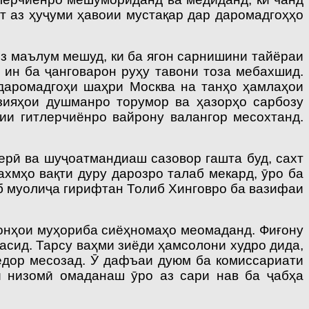
т аз ҳуҷуми ҳавоии мустақар дар даромадгоҳҳо
з маълум мешуд, ки ба ягон сарнишини тайёраи
 ин ба ҷанговарон руҳу тавони тоза мебахшид.
 даромадгоҳи шаҳри Москва на танҳо ҳамлаҳои
зияҳои душманро торумор ва ҳазорҳо сарбозу
ии гитлерчиёнро вайрону валангор месохтанд.
ерӣ ва шуҷоатмандиаш сазовор гашта буд, сахт
хмҳо вақ­ти дуру дарозро талаб мекард, ӯро ба
б муолиҷа гирифтан Толиб Хинговро ба вазифаи
донҳои муҳориба сиёҳномаҳо меомаданд. Фиғону
расид. Тарсу ваҳми зиёди ҳамсолони худро дида,
едор месозад. Ӯ дафъаи дуюм ба комиссариати
и низомӣ омаданаш ӯро аз сари нав ба ҷабҳа