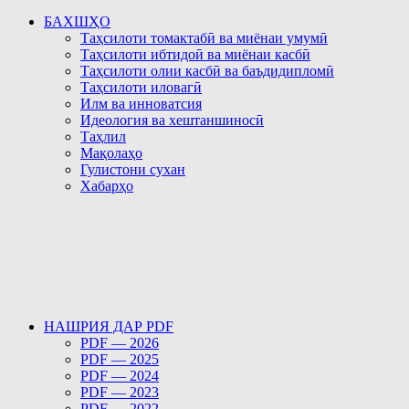
БАХШҲО
Таҳсилоти томактабӣ ва миёнаи умумӣ
Таҳсилоти ибтидоӣ ва миёнаи касбӣ
Таҳсилоти олии касбӣ ва баъдидипломӣ
Таҳсилоти иловагӣ
Илм ва инноватсия
Идеология ва хештаншиносӣ
Таҳлил
Мақолаҳо
Гулистони сухан
Хабарҳо
НАШРИЯ ДАР PDF
PDF — 2026
PDF — 2025
PDF — 2024
PDF — 2023
PDF — 2022