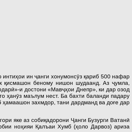
то интиҳои ин ҷанги хонумонсӯз қариб 500 нафар
к қисмашон беному нишон шудаанд. Аз ҷумла,
дарӣ»-и достони «Мавҷҳои Днепр», ки дар озод
о ҳанӯз маълум нест. Ба бахти баланди падару
б ҳамаашон захмдор, тани дардманд ва доғе дар
згори яке аз собиқадорони Ҷанги Бузурги Ватанӣ
рбии ноҳияи Қалъаи Хумб (ҳоло Дарвоз) ариза