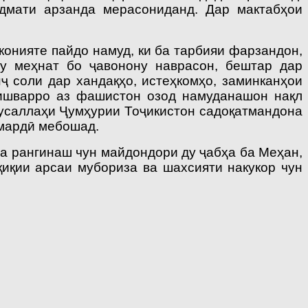
идмати арзанда мерасониданд. Дар мактабҳои
конияте пайдо намуд, ки ба тарбияи фарзандон,
гу меҳнат бо ҷавонону наврасон, бештар дар
ҷ соли дар хандақҳо, истеҳкомҳо, заминканҳои
кишварро аз фашистон озод намуданашон нақл
Мусаллаҳи Ҷумҳурии Тоҷикистон садоқатмандона
нмардӣ мебошад.
ва рангинаш чун майдондори ду ҷабҳа ба Меҳан,
қиқии арсаи мубориза ва шахсияти накукор чун