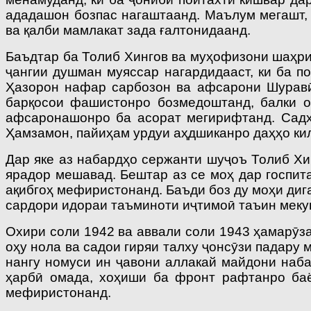
ададашон бозпас нагаштаанд. Маълум мегашт, 
ва қалби мамлакат зада ғалтонидаанд.
Баъдтар ба Толиб Хингов ва му­ҳофизони шаҳр
ҷангии душман муяссар нагардидааст, ки ба п
Ҳазорон нафар сарбозон ва афсарони Шуравӣ,
барқосои фашистонро бозмедоштанд, балки о
афсаронашонро ба асорат мегирифтанд. Садҳо
Ҳамзамон, пайиҳам урдуи аҳдшиканро даҳҳо ки
Дар яке аз набардҳо сержанти шуҷоъ Толиб Хи
ярадор мешавад. Бештар аз се моҳ дар госпита
ақибгоҳ мефиристонанд. Баъди боз ду моҳи ди
сардори идораи таъминоти иҷтимоӣ таъин меку
Охири соли 1942 ва аввали соли 1943 ҳамарӯз
оҳу нола ва садои гиряи талху ҷонсӯзи падару 
нангу номуси ин ҷавони аллакай майдони наб
ҳарбӣ омада, хоҳиши ба фронт рафтанро баё
мефиристонанд.