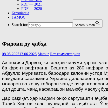
PDF — 2021
PDF — 2020
Китобхона
ТАМОС
Search for:
Search Button
Фидоии ду ҷабҳа
08.05.2025
13.06.2025
Mamur
Нет комментариев
Аз ноҳияи Дарвоз, ки солҳои чилуми қарни гуза
ба фронт рафтаанд. Бештар аз 280 нафари о
Абдулло Муриватов, бародари калонии устод М
намудани сарзамини Украина диловарона ҳалок
модарон ва хешу таборон чанде аз ҷанговарони
дил дошта, чанд нафарашон маъюбу маслуқ буд
Дар ҳақиқат, ҳар кадоми онҳо саргузашти аҷибе
Толиб Хингов хеле шуниданӣ ва аҷиб аст. Ӯ 