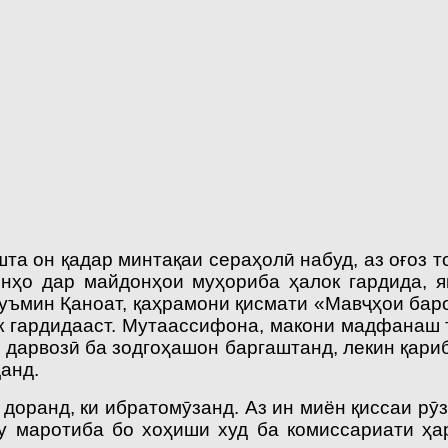
шта он қадар минтақаи сераҳолӣ набуд, аз оғоз 
нҳо дар майдонҳои муҳориба ҳалок гардида, я
уъмин Қаноат, қаҳрамони қисмати «Мавҷҳои баро
 гардидааст. Мутаассифона, макони мадфанаш т
 дарвозӣ ба зодгоҳашон баргаштанд, лекин қари
анд.
 доранд, ки ибратомӯзанд. Аз ин миён қиссаи рӯ
ду маротиба бо хоҳиши худ ба комиссариати ҳа