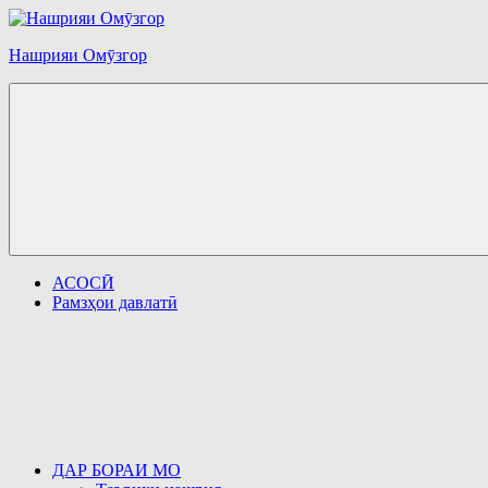
Перейти
к
Нашрияи Омӯзгор
содержимому
АСОСӢ
Рамзҳои давлатӣ
ДАР БОРАИ МО