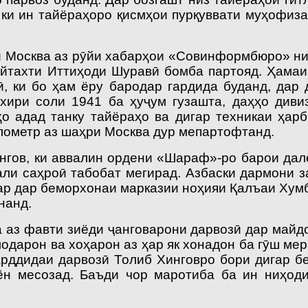
ки ин тайёраҳоро қисмҳои пурқуввати муҳофиза
и Москва аз рӯйи ха­барҳои «Совинформбюро» ни
ойтахти Иттиҳоди Шуравӣ бомба партояд. Ҳамаи
 ки бо ҳам ёру бародар гардида буданд, дар
хири соли 1941 ба ҳуҷум гузашта, даҳҳо диви
 адад танку тайёраҳо ва дигар техникаи ҳарб
лометр аз шаҳри Москва дур мепартофтанд.
нгов, ки аввалин ордени «Шараф»-ро барои дал
ли саҳроӣ табобат мегирад. Азбаски дармони за
гар дар беморхонаи марказии ноҳияи Қалъаи Хум
нанд.
а аз фавти зиёди ҷанговарони дарвозӣ дар май
модарон ва хоҳарон аз ҳар як хонадон ба гӯш ме
арддидаи дарвозӣ Толиб Хинговро бори дигар б
н месозад. Баъди чор маротиба ба ин ниҳод