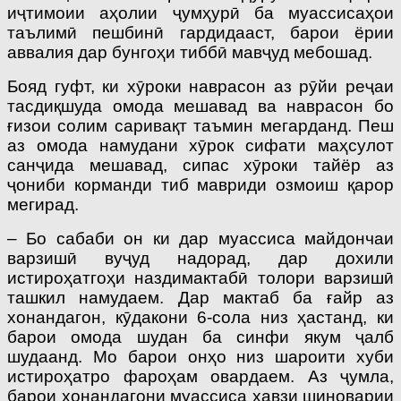
иҷтимоии аҳолии ҷумҳурӣ ба муассисаҳои
таълимӣ пешбинӣ гардидааст, барои ёрии
аввалия дар бунгоҳи тиббӣ мавҷуд мебошад.
Бояд гуфт, ки хӯроки наврасон аз рӯйи реҷаи
тасдиқшуда омода мешавад ва наврасон бо
ғизои солим саривақт таъмин мегарданд. Пеш
аз омода намудани хӯрок сифати маҳсулот
санҷида мешавад, сипас хӯроки тайёр аз
ҷониби корманди тиб мавриди озмоиш қарор
мегирад.
– Бо сабаби он ки дар муассиса майдончаи
варзишӣ вуҷуд надорад, дар дохили
истироҳатгоҳи наздимактабӣ толори варзишӣ
ташкил намудаем. Дар мактаб ба ғайр аз
хонандагон, кӯдакони 6-сола низ ҳастанд, ки
барои омода шудан ба синфи якум ҷалб
шудаанд. Мо барои онҳо низ шароити хуби
истироҳатро фароҳам овардаем. Аз ҷумла,
барои хонандагони муассиса ҳавзи шиноварии