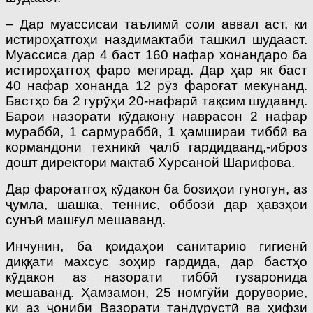
– Дар муассисаи таълимӣ соли аввал аст, ки
истироҳатгоҳи наздимактабӣ ташкил шудааст.
Муассиса дар 4 баст 160 нафар хонандаро ба
истироҳатгоҳ фаро мегирад. Дар ҳар як баст
40 нафар хонанда 12 рӯз фароғат мекунанд.
Бастҳо ба 2 гурӯҳи 20-нафарӣ тақсим шудаанд.
Барои назорати кӯдакону наврасон 2 нафар
мураббӣ, 1 сармураббӣ, 1 ҳамшираи тиббӣ ва
кормандони техникӣ ҷалб гардидаанд,-иброз
дошт директори мактаб Хурсаной Шарифова.
Дар фароғатгоҳ кӯдакон ба бозиҳои гуногун, аз
ҷумла, шашка, теннис, оббозӣ дар ҳавзҳои
сунъӣ машғул мешаванд.
Инчунин, ба қоидаҳои санитарию гигиенӣ
диққати махсус зоҳир гардида, дар бастҳо
кӯдакон аз назорати тиббӣ гузаронида
мешаванд. Ҳамзамон, 25 номгӯйи доруворие,
ки аз ҷониби Вазорати тандурустӣ ва ҳифзи