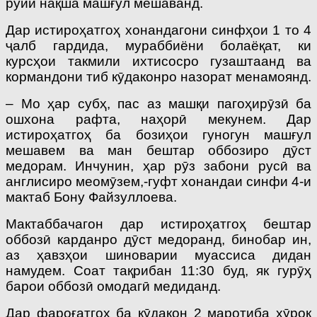
рӯйи нақша машғул мешаванд.
Дар истироҳатгоҳ хонандагони синфҳои 1 то 4
ҷалб гардида, мураббиёни болаёқат, ки
курсҳои такмили ихтисосро гузаштаанд ва
кормандони тиб кӯдаконро назорат менамоянд.
– Мо ҳар субҳ, пас аз машқи пагоҳирӯзӣ ба
ошхона рафта, наҳорӣ мекунем. Дар
истироҳатгоҳ ба бозиҳои гуногун машғул
мешавем ва ман бештар оббозиро дӯст
медорам. Инчунин, ҳар рӯз забони русӣ ва
англисиро меомӯзем,-гуфт хонандаи синфи 4-и
мактаб Бону Файзуллоева.
Мактаббачагон дар истироҳатгоҳ бештар
оббозӣ карданро дӯст медоранд, бинобар ин,
аз ҳавзҳои шиноварии муассиса дидан
намудем. Соат тақрибан 11:30 буд, як гурӯҳ
барои оббозӣ омодагӣ медиданд.
Дар фароғатгоҳ ба кӯдакон 2 маротиба хӯрок