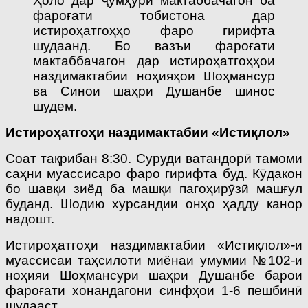
Ҳоло дар ҷумҳурӣ мактаббачагон ба
фароғати тобистона дар
истироҳатгоҳҳо фаро гирифта
шудаанд. Бо вазъи фароғати
мактаббачагон дар истироҳатгоҳҳои
наздимактабии ноҳияҳои Шоҳмансур
ва Синои шаҳри Душанбе шинос
шудем.
Истироҳатгоҳи наздимактабии «Истиқлол»
Соат тақрибан 8:30. Суруди ватандорӣ тамоми
саҳни муассисаро фаро гирифта буд. Кӯдакон
бо шавқи зиёд ба машқи пагоҳирӯзӣ машғул
буданд. Шодию хурсандии онҳо ҳадду канор
надошт.
Истироҳатгоҳи наздимактабии «Истиқлол»-и
муассисаи таҳсилоти миёнаи умумии №102-и
ноҳияи Шоҳмансури шаҳри Душанбе барои
фароғати хонандагони синфҳои 1-6 пешбинӣ
шудааст.