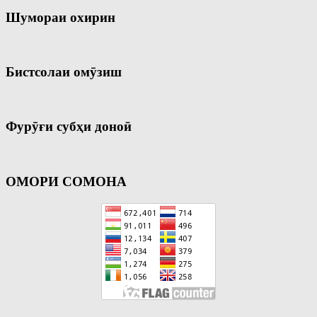
Шумораи охирин
Бистсолаи омӯзиш
Фурӯғи субҳи доноӣ
ОМОРИ СОМОНА