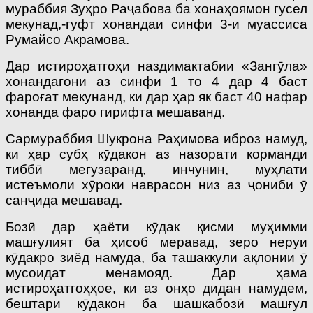
мураббия Зуҳро Раҷабова ба хонаҳоямон гусел
мекунад,-гуфт хонандаи синфи 3-и муассиса
Румайсо Акрамова.
Дар истироҳатгоҳи наздимактабии «Зангӯла»
хонандагони аз синфи 1 то 4 дар 4 баст
фароғат мекунанд, ки дар ҳар як баст 40 нафар
хонанда фаро гирифта мешаванд.
Сармураббия Шукрона Раҳимова иброз намуд,
ки ҳар субҳ кӯдакон аз назорати корманди
тиббӣ мегузаранд, инчунин, муҳлати
истеъмоли хӯроки наврасон низ аз ҷониби ӯ
санҷида мешавад.
Бозӣ дар ҳаёти кӯдак қисми муҳимми
машғулият ба ҳисоб меравад, зеро неруи
кӯдакро зиёд намуда, ба ташаккули ақлонии ӯ
мусоидат менамояд. Дар ҳама
истироҳатгоҳҳое, ки аз онҳо дидан намудем,
бештари кӯдакон ба шашкабозӣ машғул