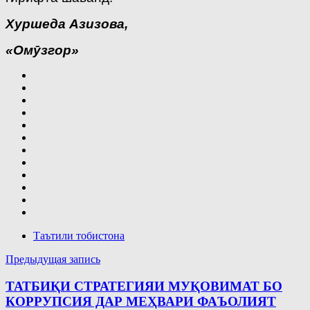
Хуршеда Азизова,
«Омӯзгор»
Таътили тобистона
Навигация
Предыдущая запись
по
ТАТБИҚИ СТРАТЕГИЯИ МУҚОВИМАТ БО
записям
КОРРУПСИЯ ДАР МЕҲВАРИ ФАЪОЛИЯТ