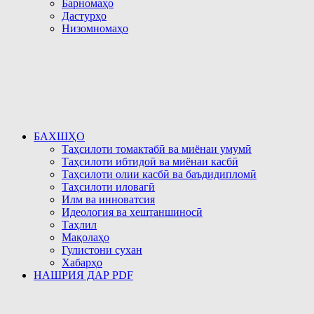
Барномаҳо
Дастурҳо
Низомномаҳо
БАХШҲО
Таҳсилоти томактабӣ ва миёнаи умумӣ
Таҳсилоти ибтидоӣ ва миёнаи касбӣ
Таҳсилоти олии касбӣ ва баъдидипломӣ
Таҳсилоти иловагӣ
Илм ва инноватсия
Идеология ва хештаншиносӣ
Таҳлил
Мақолаҳо
Гулистони сухан
Хабарҳо
НАШРИЯ ДАР PDF