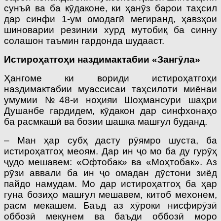
сунъӣ ва ба кӯдаконе, ки ҳанӯз барои таҳсил
дар синфи 1-ум омодагӣ мегиранд, ҳавзҳои
шиноварии резинии хурд мутобиқ ба синну
солашон таъмин гардонда шудааст.
Истироҳатгоҳи наздимактабии «Зангӯла»
Ҳангоме ки вориди истироҳатгоҳи
наздимактабии муассисаи таҳсилоти миёнаи
умумии №48-и ноҳияи Шоҳмансури шаҳри
Душанбе гардидем, кӯдакон дар синфхонаҳо
ба расмкашӣ ва бозии шашка машғул буданд.
– Ман ҳар субҳ дасту рӯямро шуста, ба
истироҳатгоҳ меоям. Дар ин ҷо мо ба ду гурӯҳ
ҷудо мешавем: «Офтобак» ва «Моҳтобак». Аз
рӯзи аввали ба ин ҷо омадан дӯстони зиёд
пайдо намудам. Мо дар истироҳатгоҳ ба ҳар
гуна бозиҳо машғул мешавем, китоб мехонем,
расм мекашем. Баъд аз хӯроки нисфирӯзӣ
оббозӣ мекунем ва баъди оббозӣ моро