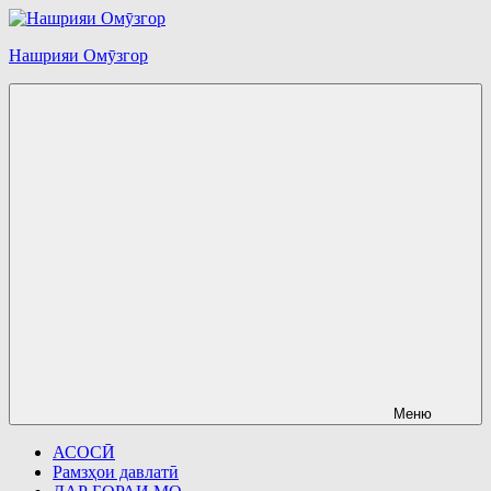
Перейти
к
Нашрияи Омӯзгор
содержимому
Меню
АСОСӢ
Рамзҳои давлатӣ