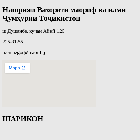
Нашрияи Вазорати маориф ва илми
Ҷумҳурии Тоҷикистон
ш.Душанбе, кӯчаи Айнӣ-126
225-81-55
n.omuzgor@maorif.tj
ШАРИКОН