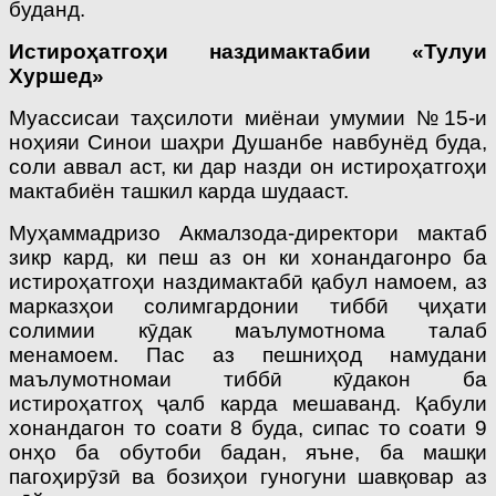
буданд.
Истироҳатгоҳи наздимактабии «Тулуи
Хуршед»
Муассисаи таҳсилоти миёнаи умумии №15-и
ноҳияи Синои шаҳри Душанбе навбунёд буда,
соли аввал аст, ки дар назди он истироҳатгоҳи
мактабиён ташкил карда шудааст.
Муҳаммадризо Акмалзода-директори мактаб
зикр кард, ки пеш аз он ки хонандагонро ба
истироҳатгоҳи наздимактабӣ қабул намоем, аз
марказҳои солимгардонии тиббӣ ҷиҳати
солимии кӯдак маълумотнома талаб
менамоем. Пас аз пешниҳод намудани
маълумотномаи тиббӣ кӯдакон ба
истироҳатгоҳ ҷалб карда мешаванд. Қабули
хонандагон то соати 8 буда, сипас то соати 9
онҳо ба обутоби бадан, яъне, ба машқи
пагоҳирӯзӣ ва бозиҳои гуногуни шавқовар аз