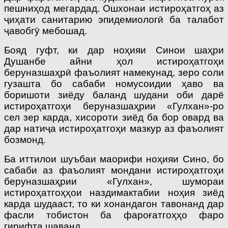
пешниҳод мегардад. Ошхонаи истироҳатгоҳ аз
ҷиҳати санитарию эпидемиологӣ ба талабот
ҷавобгӯ мебошад.
Бояд гуфт, ки дар ноҳияи Синои шаҳри
Душанбе айни ҳол истироҳатгоҳи
беруназшаҳрӣ фаъолият намекунад, зеро соли
гузашта бо сабаби номусоидии ҳаво ва
боришоти зиёду баланд шудани оби дарё
истироҳатгоҳи беруназшаҳрии «Гулхан»-ро
сел зер карда, хисороти зиёд ба бор овард ва
дар натиҷа истироҳатгоҳи мазкур аз фаъолият
бозмонд.
Ба иттилои шуъбаи маорифи ноҳияи Сино, бо
сабаби аз фаъолият мондани истироҳатгоҳи
беруназшаҳрии «Гулхан», шумораи
истироҳатгоҳҳои наздимактабии ноҳия зиёд
карда шудааст, то ки хонандагон тавонанд дар
фасли тобистон ба фароғатгоҳҳо фаро
гирифта шаванд.