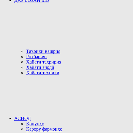
ДАР БОРАИ МО
Таърихи нашрия
Роҳбарият
Ҳайати таҳририя
Ҳайати эҷодӣ
Ҳайати техникӣ
АСНОД
Қонунҳо
Қарору фармонҳо