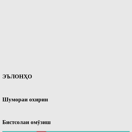
ЭЪЛОНҲО
Шумораи охирин
Бистсолаи омӯзиш