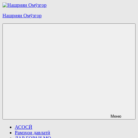
Перейти
к
Нашрияи Омӯзгор
содержимому
Меню
АСОСӢ
Рамзҳои давлатӣ