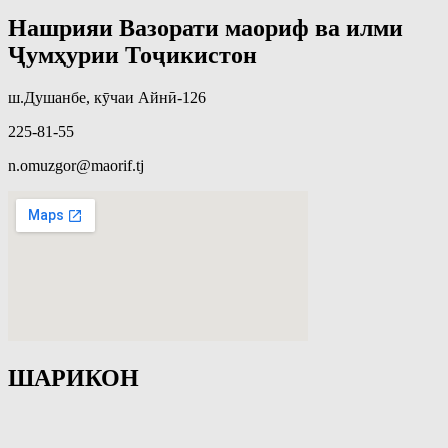
Нашрияи Вазорати маориф ва илми
Ҷумҳурии Тоҷикистон
ш.Душанбе, кӯчаи Айнӣ-126
225-81-55
n.omuzgor@maorif.tj
ШАРИКОН