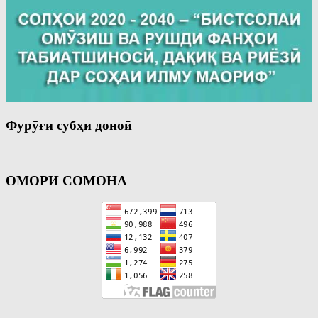
Фурӯғи субҳи доноӣ
ОМОРИ СОМОНА