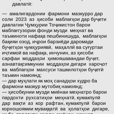
давлатӣ:
— амалигардонии фармони мазкурро дар
соли 2023 аз ҳисоби маблағҳои дар буҷети
давлатии Ҷумҳурии Тоҷикистон барои
маблағгузории фонди музди меҳнат ва
таъминоти нафақа пешбинишуда, маблағҳои
бақияи озод, иҷрои барзиёди даромади
буҷетҳои ҷумҳуриявӣ, маҳаллӣ ва суғуртаи
иҷтимоӣ ва нафақа, инчунин, аз ҳисоби
сарфаи моддаҳои ҳимояшавандаи буҷет,
азнавтақсимкунии моддаҳои дигари хароҷот
ва маблағҳои махсуси ташкилотҳои буҷетӣ
таъмин намоянд;
— дар муҳлати як моҳ санадҳои худро ба
фармони мазкур мутобиқ намоянд;
— ҳисобкунии музди миёнаи меҳнатро барои
пардохти рухсатиҳои меҳнатӣ, кумакпулӣ
дар вақти аз кор рафтан, кумакпулӣ барои
корношоямии муваққатӣ ва ҳолатҳои дигаре,