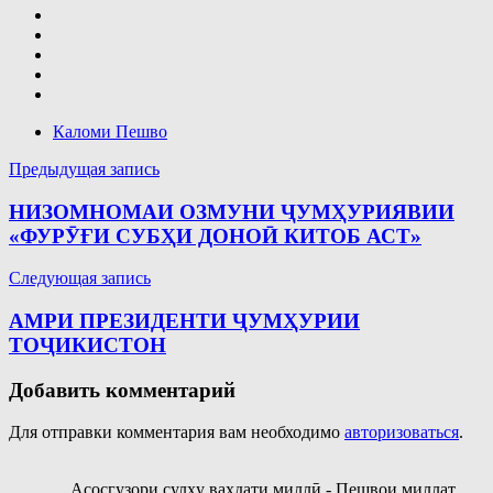
Каломи Пешво
Навигация
Предыдущая запись
по
НИЗОМНОМАИ ОЗМУНИ ҶУМҲУРИЯВИИ
записям
«ФУРӮҒИ СУБҲИ ДОНОӢ КИТОБ АСТ»
Следующая запись
АМРИ ПРЕЗИДЕНТИ ҶУМҲУРИИ
ТОҶИКИСТОН
Добавить комментарий
Для отправки комментария вам необходимо
авторизоваться
.
Асосгузори сулҳу ваҳдати миллӣ - Пешвои миллат,