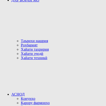
ДАР БОРАИ МО
Таърихи нашрия
Роҳбарият
Ҳайати таҳририя
Ҳайати эҷодӣ
Ҳайати техникӣ
АСНОД
Қонунҳо
Қарору фармонҳо