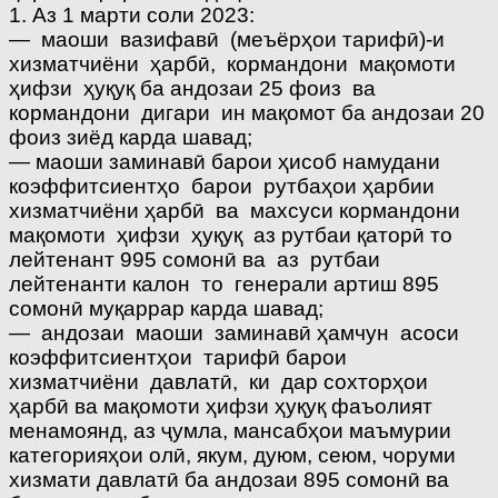
1. Аз 1 марти соли 2023:
— маоши вазифавӣ (меъёрҳои тарифӣ)-и
хизматчиёни ҳарбӣ, кормандони мақомоти
ҳифзи ҳуқуқ ба андозаи 25 фоиз ва
кормандони дигари ин мақомот ба андозаи 20
фоиз зиёд карда шавад;
— маоши заминавӣ барои ҳисоб намудани
коэффитсиентҳо барои рутбаҳои ҳарбии
хизматчиёни ҳарбӣ ва махсуси кормандони
мақомоти ҳифзи ҳуқуқ аз рутбаи қаторӣ то
лейтенант 995 сомонӣ ва аз рутбаи
лейтенанти калон то генерали артиш 895
сомонӣ муқаррар карда шавад;
— андозаи маоши заминавӣ ҳамчун асоси
коэффитсиентҳои тарифӣ барои
хизматчиёни давлатӣ, ки дар сохторҳои
ҳарбӣ ва мақомоти ҳифзи ҳуқуқ фаъолият
менамоянд, аз ҷумла, мансабҳои маъмурии
категорияҳои олӣ, якум, дуюм, сеюм, чоруми
хизмати давлатӣ ба андозаи 895 сомонӣ ва