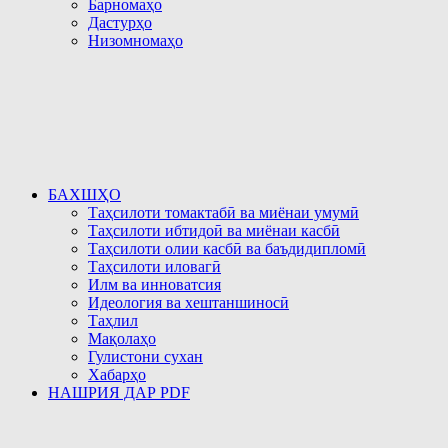
Барномаҳо
Дастурҳо
Низомномаҳо
БАХШҲО
Таҳсилоти томактабӣ ва миёнаи умумӣ
Таҳсилоти ибтидоӣ ва миёнаи касбӣ
Таҳсилоти олии касбӣ ва баъдидипломӣ
Таҳсилоти иловагӣ
Илм ва инноватсия
Идеология ва хештаншиносӣ
Таҳлил
Мақолаҳо
Гулистони сухан
Хабарҳо
НАШРИЯ ДАР PDF