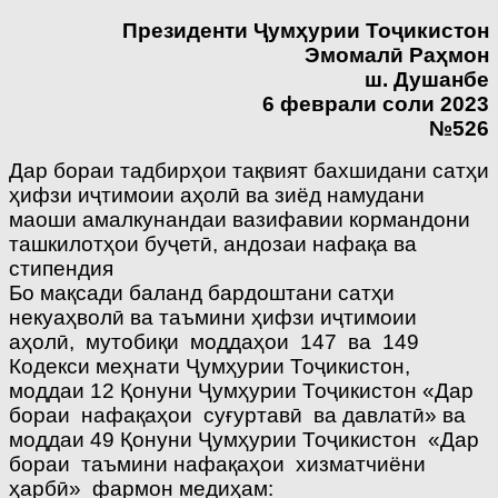
Президенти
Ҷ
ум
ҳ
урии То
ҷ
икистон
Эмомал
ӣ
Ра
ҳ
мон
ш. Душанбе
6 феврали соли 2023
№526
Дар бораи тадбирҳои тақвият бахшидани сатҳи
ҳифзи иҷтимоии аҳолӣ ва зиёд намудани
маоши амалкунандаи вазифавии кормандони
ташкилотҳои буҷетӣ, андозаи нафақа ва
стипендия
Бо мақсади баланд бардоштани сатҳи
некуаҳволӣ ва таъмини ҳифзи иҷтимоии
аҳолӣ, мутобиқи моддаҳои 147 ва 149
Кодекси меҳнати Ҷумҳурии Тоҷикистон,
моддаи 12 Қонуни Ҷумҳурии Тоҷикистон «Дар
бораи нафақаҳои суғуртавӣ ва давлатӣ» ва
моддаи 49 Қонуни Ҷумҳурии Тоҷикистон «Дар
бораи таъмини нафақаҳои хизматчиёни
ҳарбӣ» фармон медиҳам: