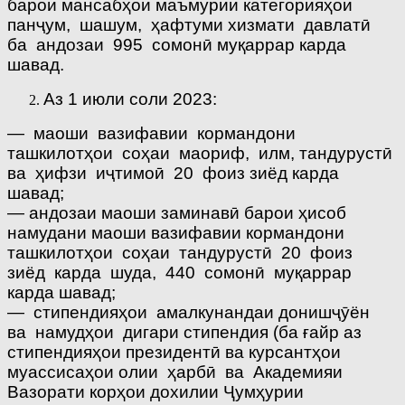
барои мансабҳои маъмурии категорияҳои
панҷум, шашум, ҳафтуми хизмати давлатӣ
ба андозаи 995 сомонӣ муқаррар карда
шавад.
Аз 1 июли соли 2023:
— маоши вазифавии кормандони
ташкилотҳои соҳаи маориф, илм, тандурустӣ
ва ҳифзи иҷтимоӣ 20 фоиз зиёд карда
шавад;
— андозаи маоши заминавӣ барои ҳисоб
намудани маоши вазифавии кормандони
ташкилотҳои соҳаи тандурустӣ 20 фоиз
зиёд карда шуда, 440 сомонӣ муқаррар
карда шавад;
— стипендияҳои амалкунандаи донишҷӯён
ва намудҳои дигари стипендия (ба ғайр аз
стипендияҳои президентӣ ва курсантҳои
муассисаҳои олии ҳарбӣ ва Академияи
Вазорати корҳои дохилии Ҷумҳурии