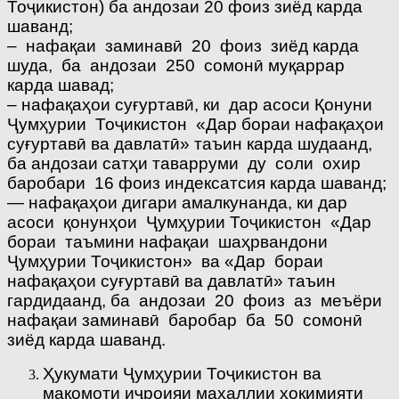
Тоҷикистон) ба андозаи 20 фоиз зиёд карда
шаванд;
– нафақаи заминавӣ 20 фоиз зиёд карда
шуда, ба андозаи 250 сомонӣ муқаррар
карда шавад;
– нафақаҳои суғуртавӣ, ки дар асоси Қонуни
Ҷумҳурии Тоҷикистон «Дар бораи нафақаҳои
суғуртавӣ ва давлатӣ» таъин карда шудаанд,
ба андозаи сатҳи таварруми ду соли охир
баробари 16 фоиз индексатсия карда шаванд;
— нафақаҳои дигари амалкунанда, ки дар
асоси қонунҳои Ҷумҳурии Тоҷикистон «Дар
бораи таъмини нафақаи шаҳрвандони
Ҷумҳурии Тоҷикистон» ва «Дар бораи
нафақаҳои суғуртавӣ ва давлатӣ» таъин
гардидаанд, ба андозаи 20 фоиз аз меъёри
нафақаи заминавӣ баробар ба 50 сомонӣ
зиёд карда шаванд.
Ҳукумати Ҷумҳурии Тоҷикистон ва
мақомоти иҷроияи маҳаллии ҳокимияти