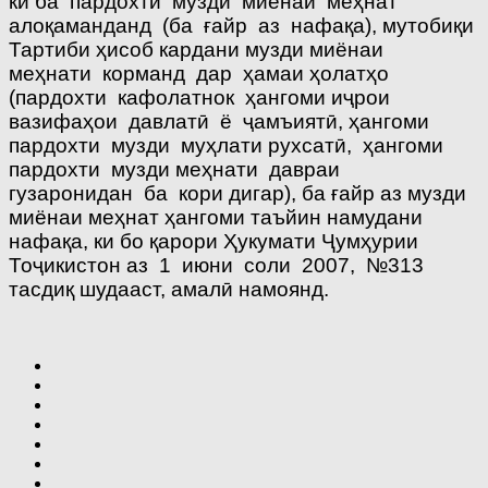
ки ба пардохти музди миёнаи меҳнат
алоқаманданд (ба ғайр аз нафақа), мутобиқи
Тартиби ҳисоб кардани музди миёнаи
меҳнати корманд дар ҳамаи ҳолатҳо
(пардохти кафолатнок ҳангоми иҷрои
вазифаҳои давлатӣ ё ҷамъиятӣ, ҳангоми
пардохти музди муҳлати рухсатӣ, ҳангоми
пардохти музди меҳнати давраи
гузаронидан ба кори дигар), ба ғайр аз музди
миёнаи меҳнат ҳангоми таъйин намудани
нафақа, ки бо қарори Ҳукумати Ҷумҳурии
Тоҷикистон аз 1 июни соли 2007, №313
тасдиқ шудааст, амалӣ намоянд.