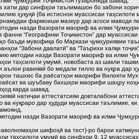
лми Ҷумҳурии Тоҷикистон гузаронида шавад.
ва хатм дар синфҳои таълимашон бо забони хори
килию ҳуқуқӣ (ба истиснои муассисаи таҳсилоти
арнамудаи фармоиши мазкур дар асоси маводи 
тодии назди Вазорати маориф ва илми Ҷумҳурии
аз фанни “Географияи Тоҷикистон” дар муассиса
нҳо баъди мувофиқа бо Маркази ҷумҳуриявии та
анҳои “Забони давлатӣ” ва “Таърихи халқи тоҷик
ию методии назди Вазорати маориф ва илми Ҷум
саҳои таҳсилоти умумӣ, новобаста аз шакли ташк
и аълои равиявӣ бо медали тилло ва нуқра дар ҳ
барои ташхис ба раёсатҳои маорифи Вилояти Мух
раёсат ва шуъбаву бахшҳои маорифи шаҳру ноҳи
ҳод карда шавад.
иявӣ натиҷаи аттестатсияи довталабони аттест
о ва нуқраро дар ҳудуди муассисаи таълимие, ки
амоянд.
етодии назди Вазорати маориф ва илми Ҷумҳури
 саволномаҳои шифоҳӣ ва тест)-ро барои хатмкун
ои таҳсилоти умумӣ ва синфҳои 9, 12 муассисаҳ