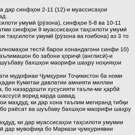
а дар синфҳои 2-11 (12)-и муассисаҳои
ад.
илоти умумӣ (рӯзона), синфҳои 5-8 ва 10-11
хатми синфҳои 9 муассисаҳои таҳсилоти умумӣ
ои таҳсилоти умумӣ (рӯзона ва ғоибона) аз 3 то
волномаҳои тестӣ барои хонандагони синфи 10)
аълимашон бо забони ҳориҷӣ (англисӣ)-и
а шуъбаву бахшҳои маорифи шаҳру ноҳияҳои
рати мудофиаи Ҷумҳурии Тоҷикистон ба номи
ҳадии Кумитаи давлатии амнияти миллии
а, бо назардошти хусусияти таъли-ми ҳарбӣ
ахассусӣ ворид карда шавад.
ои маҳдуд, ки дар хона таълим мегиранд тибқи
а бо раёсат ва шуъбаву бахшҳои маорифи шаҳру
аҳдуд, ки дар муассисаҳои таҳсилоти умумии
ӣ дар мувофиқа бо Маркази ҷумҳуриявии