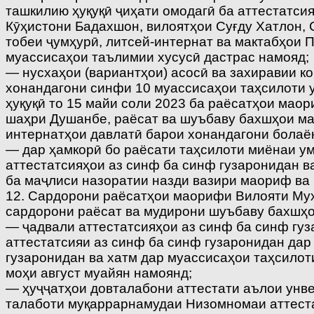
ташкилию ҳуқуқӣ ҷиҳати омодагӣ ба аттестатси
Кӯҳистони Бадахшон, вилоятҳои Суғду Хатлон
тобеи ҷумҳурӣ, литсей-интернат ва мактабҳои 
муассисаҳои таълимии хусусӣ дастрас намояд;
— нусхаҳои (вариантҳои) асосӣ ва захиравии ко
хонандагони синфи 10 муассисаҳои таҳсилоти у
ҳуқуқӣ то 15 майи соли 2023 ба раёсатҳои ма
шаҳри Душанбе, раёсат ва шуъбаву бахшҳои ма
интернатҳои давлатӣ барои хонандагони болаёқ
— дар ҳамкорӣ бо раёсати таҳсилоти миёнаи у
аттестатсияҳои аз синф ба синф гузаронидан в
ба маҷлиси назоратии назди вазири маориф ва
12. Сардорони раёсатҳои маорифи Вилояти Мух
сардорони раёсат ва мудирони шуъбаву бахшҳо
— ҷадвали аттестатсияҳои аз синф ба синф гу
аттестатсияи аз синф ба синф гузаронидан дар
гузаронидан ва хатм дар муассисаҳои таҳсилот
моҳи август муайян намоянд;
— ҳуҷҷатҳои довталабони аттестати аълои унве
талаботи муқаррарнамудаи Низомномаи аттестат