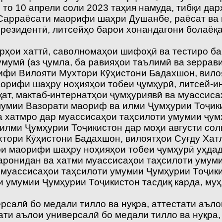
я то 10 апрели соли 2023 таҳия намуда, тибқи д
, Сарраёсати маорифи шаҳри Душанбе, раёсат в
Президентӣ, литсейҳо барои хонандагони болаёқа
рҳои хаттӣ, саволномаҳои шифоҳӣ ва тестиро бар
мумӣ (аз ҷумла, ба равияҳои таълимӣ ва зеррав
орифи Вилояти Мухтори Кӯҳистони Бадахшон, вил
орифи шаҳру ноҳияҳои тобеи ҷумҳурӣ, литсей-ин
ат, мактаб-интернатҳои ҷумҳуриявӣ ва муассиса
мумии Вазорати маориф ва илми Ҷумҳурии Тоҷик
а хатмро дар муассисаҳои таҳсилоти умумии ҷум
 илми Ҷумҳурии Тоҷикистон дар моҳи августи со
тори Кӯҳистони Бадахшон, вилоятҳои Суғду Ха
и маорифи шаҳру ноҳияҳои тобеи ҷумҳурӣ уҳдад
заронидан ва хатми муассисаҳои таҳсилоти умум
 муассисаҳои таҳсилоти умумии Ҷумҳурии Тоҷики
и умумии Ҷумҳурии Тоҷикистон тасдиқ карда, муҳ
рсалӣ бо медали тилло ва нуқра, аттестати аъло
и аълои универсалӣ бо медали тилло ва нуқра, 