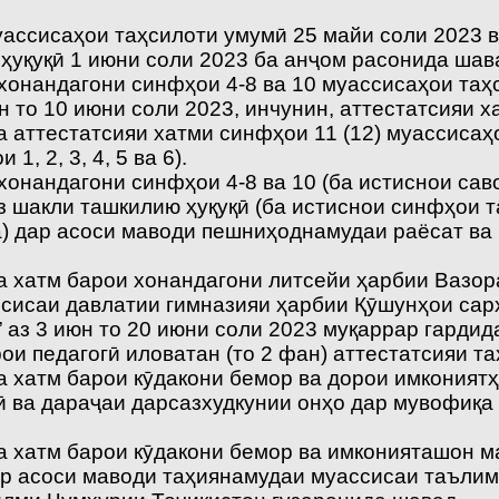
ассисаҳои таҳсилоти умумӣ 25 майи соли 2023 в
ҳуқуқӣ 1 июни соли 2023 ба анҷом расонида шав
хонандагони синфҳои 4-8 ва 10 муассисаҳои таҳс
н то 10 июни соли 2023, инчунин, аттестатсияи 
ва аттестатсияи хатми синфҳои 11 (12) муассисаҳ
, 2, 3, 4, 5 ва 6).
 хонандагони синфҳои 4-8 ва 10 (ба истиснои са
з шакли ташкилию ҳуқуқӣ (ба истиснои синфҳои т
а) дар асоси маводи пешниҳоднамудаи раёсат в
ва хатм барои хонандагони литсейи ҳарбии Вазо
сисаи давлатии гимназияи ҳарбии Қӯшунҳои сар
 аз 3 июн то 20 июни соли 2023 муқаррар гардид
ои педагогӣ иловатан (то 2 фан) аттестатсияи т
а хатм барои кӯдакони бемор ва дорои имкониятҳ
ӣ ва дараҷаи дарсазхудкунии онҳо дар мувофиқ
ва хатм барои кӯдакони бемор ва имконияташон м
р асоси маводи таҳиянамудаи муассисаи таълим