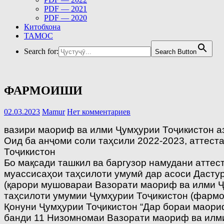
PDF — 2021
PDF — 2020
Китобхона
ТАМОС
Search for:
Search Button
ФАРМОИШИ
02.03.2023
Mamur
Нет комментариев
вазири маориф ва илми Ҷумҳурии Тоҷикистон а
Оид ба анҷоми соли таҳсили 2022-2023, аттест
Тоҷикистон
Бо мақсади ташкил ва баргузор намудани аттес
муассисаҳои таҳсилоти умумӣ дар асоси Дасту
(қарори мушовараи Вазорати маориф ва илми Ҷу
таҳсилоти умумии Ҷумҳурии Тоҷикистон (фармо
Қонуни Ҷумҳурии Тоҷикистон “Дар бораи маори
банди 11 Низомномаи Вазорати маориф ва илми 