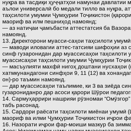
нуқра ва тасдиқи ҳуҷҷатҳои намунаи давлатии м
аълои универсалӣ бо медали тилло ва нуқра, а
таҳсилоти умумии Ҷумҳурии Тоҷикистон (қарори
маориф ва илм пешниҳод намоянд;
— аз натиҷаи ҷамъбасти аттестатсия ба Вазор
намоянд.
13. Директорони муасси-саҳои таҳсилоти умумӣ
— маводи иловагии аттес-татсияи шифоҳии аз 
синф гузаронидан дар муассисаҳои таҳсилоти у
муассисаҳои таҳсилоти умумии Ҷумҳурии Тоҷики
— масъулияти махфӣ нигоҳ доштани нусхаҳои (в
хатмкунандагони синфҳои 9, 11 (12) ва хонанд
он)-ро таъмин намоянд.
— дар муассисаҳои таълимие, ки 3 ва зиёда си
гузарониданро дар асоси қарори Шӯрои педагогӣ
14. Сармуҳаррири нашрияи рӯзномаи “Омӯзгор” 
табъ расонад.
15. Сардори раёсати таҳсилоти миёнаи умумӣ 
маориф ва илми Ҷумҳурии Тоҷикистон иҷрои ф
16. Назорати иҷрои фар-моиши мазкур ба зимм
Асос: Низомномаи наму-навии муассисаҳои таҳ