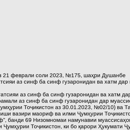
з 21 феврали соли 2023, №175, шаҳри Душанбе
атсияи аз синф ба синф гузаронидан ва хатм да
татсияи аз синф ба синф гузаронидан ва хатм да
рамали аз синф ба синф гузаронидан дар муасси
мҳурии Тоҷикистон аз 30.01.2023, №02/10) ва Т
иши вазири маориф ва илми Ҷумҳурии Тоҷикистон
ф”, банди 69 Низомномаи намунавии муассисаҳо
Ҷумҳурии Тоҷикистон, ки бо қарори Ҳукумати Ҷу