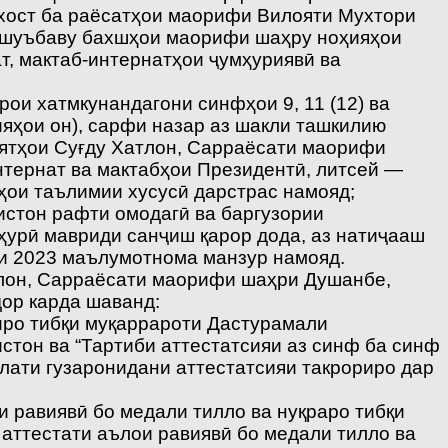
архост ба раёсатҳои маорифи Вилояти Мухтори
а шуъбаву бахшҳои маорифи шаҳру ноҳияҳои
т, мактаб-интернатҳои ҷумҳуриявӣ ва
ои хатмкунандагони синфҳои 9, 11 (12) ва
ияҳои он), сарфи назар аз шакли ташкилию
оятҳои Суғду Хатлон, Сарраёсати маорифи
тернат ва мактабҳои Президентӣ, литсей —
ҳои таълимии хусусӣ дарстрас намояд;
истон рафти омодагӣ ва баргузории
ҳурӣ мавриди санҷиш қарор дода, аз натиҷааш
ли 2023 маълумотнома манзур намояд.
тлон, Сарраёсати маорифи шаҳри Душанбе,
ор карда шаванд:
иро тибқи муқаррароти Дастурамали
стон ва “Тартиби аттестатсияи аз синф ба синф
лати гузаронидани аттестатсияи такрориро дар
и равиявӣ бо медали тилло ва нуқраро тибқи
аттестати аълои равиявӣ бо медали тилло ва