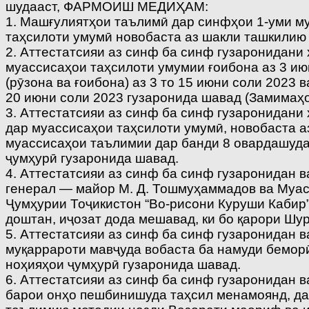
шудааст, ФАРМОИШ МЕДИҲАМ:
1. Машғулиятҳои таълимӣ дар синфҳои 1-уми му
таҳсилоти умумӣ новобаста аз шакли ташкилию 
2. Аттестатсияи аз синф ба синф гузаронидани 
муассисаҳои таҳсилоти умумии ғоибона аз 3 ию
(рӯзона ва ғоибона) аз 3 то 15 июни соли 2023 
20 июни соли 2023 гузаронида шавад (Замимаҳои 1
3. Аттестатсияи аз синф ба синф гузаронидани
дар муассисаҳои таҳсилоти умумӣ, новобаста а
муассисаҳои таълимии дар банди 8 овардашуд
ҷумҳурӣ гузаронида шавад.
4. Аттестатсияи аз синф ба синф гузаронидан 
генерал — майор М. Д. Тошмуҳаммадов ва Муас
Ҷумҳурии Тоҷикистон “Во-рисони Куруши Кабир”
доштан, иҷозат дода мешавад, ки бо қарори Шур
5. Аттестатсияи аз синф ба синф гузаронидан в
муқаррароти мавҷуда вобаста ба намуди бемор
ноҳияҳои ҷумҳурӣ гузаронида шавад.
6. Аттестатсияи аз синф ба синф гузаронидан 
барои онҳо пешбинишуда таҳсил менамоянд, да