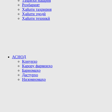
Таърихи нашрия
Роҳбарият
Ҳайати таҳририя
Ҳайати эҷодӣ
Ҳайати техникӣ
АСНОД
Қонунҳо
Қарору фармонҳо
Барномаҳо
Дастурҳо
Низомномаҳо