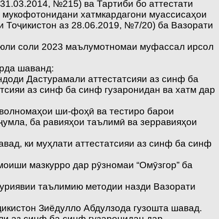
31.03.2014, №215) ва Тартиби бо аттестати
ра мукофотонидани хатмкардагони муассисаҳои
Тоҷикистон аз 28.06.2019, №7/20) ба Вазорати
 июли соли 2023 маълумотномаи муфассал ирсол
арда шаванд:
ндоди Дастурамали аттестатсияи аз синф ба
тсияи аз синф ба синф гузаронидан ва хатм дар
аволномаҳои ши-фоҳӣ ва тестиро барои
 ҷумла, ба равияҳои таълимӣ ва зерравияҳои
авад, ки муҳлати аттестатсияи аз синф ба синф
моиши мазкурро дар рӯзномаи “Омӯзгор” ба
ҳуриявии таълимию методии назди Вазорати
икистон Зиёдулло Абдулзода гузошта шавад.
и аз синф ба синф гузаронидан дар