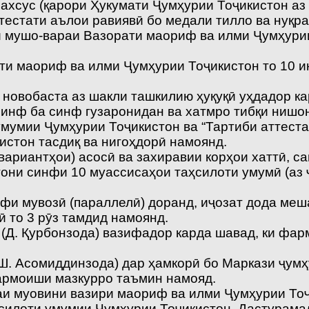
ахсус (қарори Ҳукумати Ҷумҳурии Тоҷикистон аз 
ттестати аълои равиявӣ бо медали тилло ва нуқ
 мушо-вараи Вазорати маориф ва илми Ҷумҳурии 
ати маориф ва илми Ҷумҳурии Тоҷикистон то 10
 новобаста аз шакли ташкилию ҳуқуқӣ уҳдадор к
синф ба синф гузаронидан ва хатмро тибқи нишо
мумии Ҷумҳурии Тоҷикистон ва “Тартиби аттеста
стон тасдиқ ва нигоҳдорӣ намоянд.
ариантҳои) асосӣ ва захиравии корҳои хаттӣ, с
агони синфи 10 муассисаҳои таҳсилоти умумӣ (аз
нфи мувозӣ (параллелӣ) доранд, иҷозат дода меш
 то 3 рӯз тамдид намоянд.
(Д. Қурбонзода) вазифадор карда шавад, ки фар
(Ш. Асомиддинзода) дар ҳамкорӣ бо Маркази ҷум
армоиши мазкурро таъмин намояд.
аи муовини вазири маориф ва илми Ҷумҳурии Тоҷ
силоти умумии Ҷумҳурии Тоҷикистон, Дастурамал