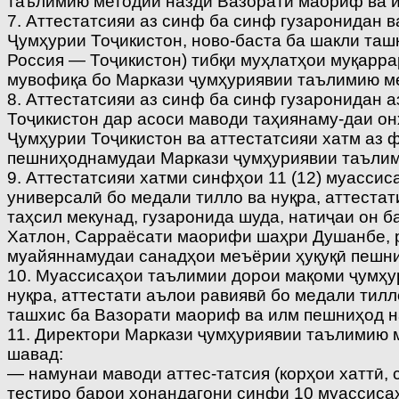
таълимию методии назди Вазорати маориф ва и
7. Аттестатсияи аз синф ба синф гузаронидан 
Ҷумҳурии Тоҷикистон, ново-баста ба шакли таш
Россия — Тоҷикистон) тибқи муҳлатҳои муқарр
мувофиқа бо Маркази ҷумҳуриявии таълимию ме
8. Аттестатсияи аз синф ба синф гузаронидан 
Тоҷикистон дар асоси маводи таҳиянаму-даи о
Ҷумҳурии Тоҷикистон ва аттестатсияи хатм аз ф
пешниҳоднамудаи Маркази ҷумҳуриявии таълим
9. Аттестатсияи хатми синфҳои 11 (12) муасси
универсалӣ бо медали тилло ва нуқра, аттестат
таҳсил мекунад, гузаронида шуда, натиҷаи он 
Хатлон, Сарраёсати маорифи шаҳри Душанбе, 
муайяннамудаи санадҳои меъёрии ҳуқуқӣ пешни
10. Муассисаҳои таълимии дорои мақоми ҷумҳур
нуқра, аттестати аълои равиявӣ бо медали тилл
ташхис ба Вазорати маориф ва илм пешниҳод н
11. Директори Маркази ҷумҳуриявии таълимию м
шавад:
— намунаи маводи аттес-татсия (корҳои хаттӣ,
тестиро барои хонандагони синфи 10 муассисаҳ