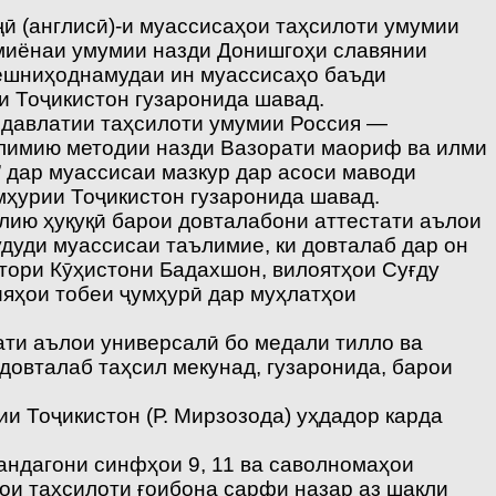
ҷӣ (англисӣ)-и муассисаҳои таҳсилоти умумии
 миёнаи умумии назди Донишгоҳи славянии
пешниҳоднамудаи ин муассисаҳо баъди
 Тоҷикистон гузаронида шавад.
и давлатии таҳсилоти умумии Россия —
ълимию методии назди Вазорати маориф ва илми
” дар муассисаи мазкур дар асоси маводи
ҳурии Тоҷикистон гузаронида шавад.
илию ҳуқуқӣ барои довталабони аттестати аълои
удуди муассисаи таълимие, ки довталаб дар он
тори Кӯҳистони Бадахшон, вилоятҳои Суғду
яҳои тобеи ҷумҳурӣ дар муҳлатҳои
ати аълои универсалӣ бо медали тилло ва
 довталаб таҳсил мекунад, гузаронида, барои
и Тоҷикистон (Р. Мирзозода) уҳдадор карда
андагони синфҳои 9, 11 ва саволномаҳои
ои таҳсилоти ғоибона сарфи назар аз шакли