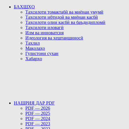
БАХШҲО
Таҳсилоти томактабӣ ва миёнаи умумӣ
Таҳсилоти ибтидоӣ ва миёнаи касбӣ
Таҳсилоти олии касбӣ ва баъдидипломӣ
Таҳсилоти иловагӣ
Илм ва инноватсия
Идеология ва хештаншиносӣ
Таҳлил
Мақолаҳо
Гулистони сухан
Хабарҳо
НАШРИЯ ДАР PDF
PDF — 2026
PDF — 2025
PDF — 2024
PDF — 2023
PDF — 2022