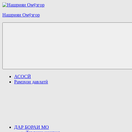
Перейти
к
Нашрияи Омӯзгор
содержимому
АСОСӢ
Рамзҳои давлатӣ
ДАР БОРАИ МО