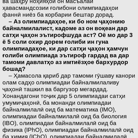
ва шаҳру ноҳияҳои он масъалаи
ҳавасмандсозии ғолибони олимпиадаҳои
фаннӣ ниёз ба корбарии бештар дорад.
– Аз олимпиадаҳое, ки бо ном ҷаҳонию
байналмилалист, кадоме аз он воқеан дар
сатҳи ҷаҳон эътирофшуда аст? Оё мо дар 3
ё 5 соли охир дорем ғолиби ин гуна
олимпиадаҳое, ки дар сатҳи ҷаҳон ҳамчун
ғолиби олимпиада эътироф гардад ва дар
тамоми давлатҳо аз имтиёзҳое бархурдор
бошад?
– Ҳамасола қариб дар тамоми гӯшаву канори
олам садҳо олимпиадаи байналмилаливу
ҷаҳонӣ ташкил ва баргузор мегардад.
Хонандагони тоҷик дар 5 олимпиадаи сатҳи
умумиҷаҳонӣ, ба монанди олимпиадаи
байналмилалӣ оид ба математика (IMO),
олимпиадаи байналмилалӣ оид ба биология
(IBO), олимпиадаи байналмилалӣ оид ба
физика (IPhO), олимпиадаи байналмилалӣ оид
ба химия (IChO), олимпиадаи байналмилалӣ