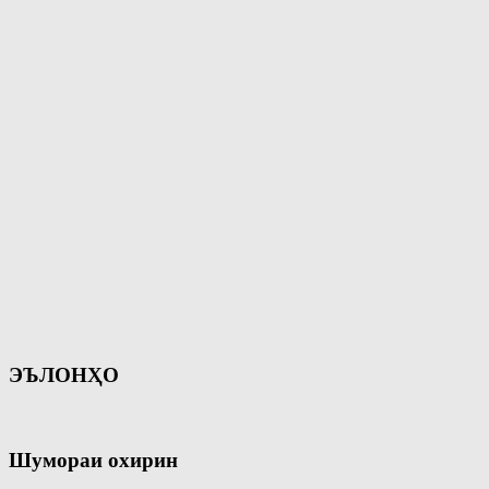
ЭЪЛОНҲО
Шумораи охирин