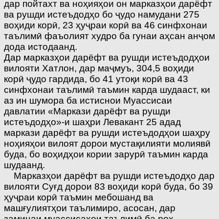
дар пойтахт ва ноҳияҳои он марказҳои дарёфт
ва рушди истеъдодҳо бо ҷудо намудани 275
воҳиди корӣ, 23 ҳуҷраи корӣ ва 46 синфхонаи
таълимӣ фаъолият худро ба гунаи аҳсан анҷом
дода истодаанд.
Дар марказҳои дарёфт ва рушди истеъдодҳои
вилояти Хатлон, дар маҷмуъ, 304,5 воҳиди
корӣ ҷудо гардида, бо 41 утоқи корӣ ва 43
синфхонаи таълимӣ таъмин карда шудааст, ки
аз ин шумора ба истиснои Муассисаи
давлатии «Маркази дарёфт ва рушди
истеъдодҳо»-и шаҳри Левакант 25 адад
маркази дарёфт ва рушди истеъдодҳои шаҳру
ноҳияҳои вилоят дорои мустақилияти молиявӣ
буда, бо воҳидҳои кории зарурӣ таъмин карда
шудаанд.
Марказҳои дарёфт ва рушди истеъдодҳо дар
вилояти Суғд дорои 83 воҳиди корӣ буда, бо 39
ҳуҷраи корӣ таъмин мебошанд ва
машғулиятҳои таълимиро, асосан, дар
заминаи муассисаҳои таълимӣ ба роҳ