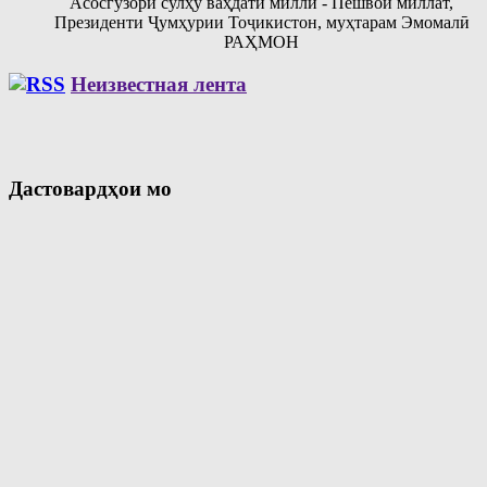
Асосгузори сулҳу ваҳдати миллӣ - Пешвои миллат,
Президенти Ҷумҳурии Тоҷикистон, муҳтарам Эмомалӣ
РАҲМОН
Неизвестная лента
Дастовардҳои мо