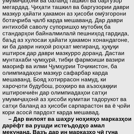
умумиҷаҳонӣ ва баланд ташкил ва баргузор
мегардад. Ҷиҳати ташкил ва баргузории даври
мазкур ҳайати ҳакамон аз ҳисоби омӯзгорони
ботаҷриба ҷалб карда мешаванд. Дар даври
интихобӣ саволу супоришҳо мутобиқ ба
стандарҳои байналмилалӣ пешниҳод гардида,
баъд аз хулосаи ҳайати ҳакамон хонандагоне,
ки ба даври ниҳоӣ роҳхат мегиранд, ҳуқуқи
иштирок дар даври мазкурро доранд. Дастаи
мунтахаби ҷумҳурӣ, тибқи фармоиши вазири
маориф ва илми Ҷумҳурии Тоҷикистон, ба
олимпиадаҳои мазкур сафарбар карда
мешаванд. Бояд хотиррасон намуд, ки
хароҷоти будубош, роҳкиро ва аъзоҳаққии
иштирокчиён дар олимпиадаҳои сатҳи
умумиҷаҳонӣ аз ҳисоби кумитаи тадорукот ва
сатҳи баланд аз ҳисоби сарпарастон ва ё ҷойи
кори асосӣ пардохт карда мешавад.
– Дар вилоят ва шаҳру ноҳияҳо марказҳои
дарёфт ва рушди истеъдодҳо амал
мекунанд. Вазъ дар ин марказҳо чӣ гуна