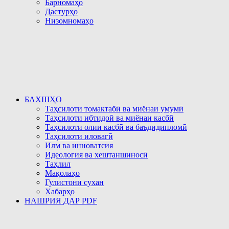
Барномаҳо
Дастурҳо
Низомномаҳо
БАХШҲО
Таҳсилоти томактабӣ ва миёнаи умумӣ
Таҳсилоти ибтидоӣ ва миёнаи касбӣ
Таҳсилоти олии касбӣ ва баъдидипломӣ
Таҳсилоти иловагӣ
Илм ва инноватсия
Идеология ва хештаншиносӣ
Таҳлил
Мақолаҳо
Гулистони сухан
Хабарҳо
НАШРИЯ ДАР PDF