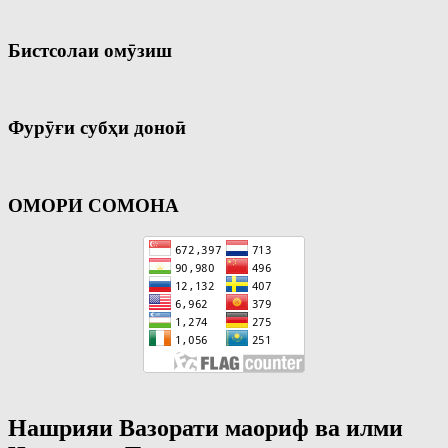
Бистсолаи омӯзиш
Фурӯғи субҳи доноӣ
ОМОРИ СОМОНА
Нашрияи Вазорати маориф ва илми