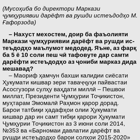
(Мусоҳиба бо директори Маркази
ҷумҳуриявии дарёфт ва рушди истеъдодҳо М.
Ғафорзода)
– Нахуст мехостем, доир ба фаъолияти
Маркази ҷумҳу­риявии дарёфт ва рушди ис­
теъдодҳо маълумот медодед. Яъне, аз фарқ
ба 5 ё 10 соли пеш чӣ тафовуте дар самти
дар­ёфти истеъдодҳо аз ҷониби марказ дида
мешавад?
– Маориф ҳамчун бахши калидии сиёсати
Ҳукумати кишвар зери таваҷҷуҳи пайвастаи
Асосгузори сулҳу ваҳ­дати миллӣ – Пешвои
миллат, Президенти Ҷумҳурии Тоҷикистон,
муҳтарам Эмомалӣ Раҳмон қарор дорад.
Барои татбиқи ҳадафҳои олии Ҳукумати
кишвар дар ин самт тибқи қарори Ҳукумати
Ҷумҳурии Тоҷикистон аз 3 июни соли 2014,
№353 ва «Барномаи давлатии дарёфт ва
рушди истеъдодҳо барои солҳои 2015-2020»