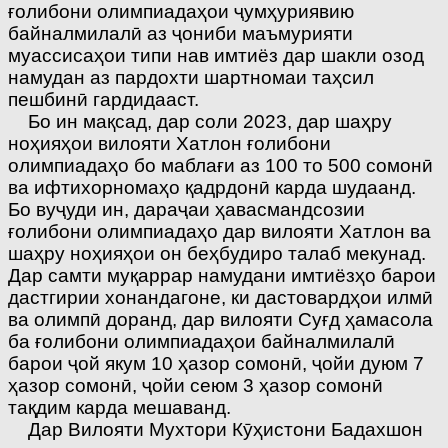
ғолибони олимпиадаҳои ҷумҳуриявию
байналмилалӣ аз ҷониби маъмурияти
муассисаҳои типи нав имтиёз дар шакли озод
намудан аз пардохти шартномаи таҳсил
пешбинӣ гардидааст.
Бо ин мақсад, дар соли 2023, дар шаҳру
ноҳияҳои вилояти Хатлон ғолибони
олимпиадаҳо бо маблағи аз 100 то 500 сомонӣ
ва ифтихорномаҳо қадрдонӣ карда шудаанд.
Бо вуҷуди ин, дараҷаи ҳавасмандсозии
ғолибони олимпи­адаҳо дар вилояти Хатлон ва
шаҳру ноҳияҳои он беҳбудиро талаб мекунад.
Дар самти муқаррар намудани имтиёзҳо барои
дастгирии хонандагоне, ки дастовардҳои илмӣ
ва олимпӣ доранд, дар вилояти Суғд ҳамасола
ба ғолибони олимпиадаҳои байналмилалӣ
барои ҷой якум 10 ҳазор сомонӣ, ҷойи дуюм 7
ҳазор сомонӣ, ҷойи сеюм 3 ҳазор сомонӣ
тақдим карда мешаванд.
Дар Вилояти Мухтори Кӯҳистони Бадахшон