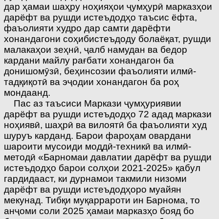
дар ҳамаи шаҳру ноҳияҳои ҷумҳурӣ марказҳои
дарёфт ва рушди истеъдодҳо таъсис ёфта,
фаъолияти худро дар самти дарёфти
хонандагони соҳибистеъдоду болаёқат, рушди
малакаҳои зеҳнӣ, ҷалб намудан ва бедор
кардани майлу рағбати хонандагон ба
донишомӯзӣ, беҳинсозии фаъолияти илмӣ-
тадқиқотӣ ва эҷодии хонандагон ба роҳ
мондаанд.
Пас аз таъсиси Маркази ҷумҳу­риявии
дарёфт ва рушди истеъдодҳо 72 адад маркази
ноҳиявӣ, шаҳрӣ ва вилоятӣ ба фаъолияти худ
шуруъ карданд. Барои фароҳам овардани
шароити мусоиди моддӣ-техникӣ ва илмӣ-
методӣ «Барномаи давлатии дарёфт ва рушди
истеъдодҳо барои солҳои 2021-2025» қабул
гардидааст, ки дурнамои такмили низоми
дарёфт ва рушди истеъдодҳоро муайян
мекунад. Тибқи муқаррароти ин Барнома, то
анҷоми соли 2025 ҳамаи марказҳо бояд бо