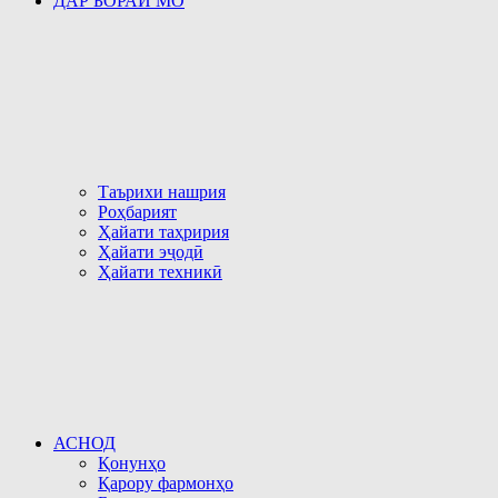
ДАР БОРАИ МО
Таърихи нашрия
Роҳбарият
Ҳайати таҳририя
Ҳайати эҷодӣ
Ҳайати техникӣ
АСНОД
Қонунҳо
Қарору фармонҳо