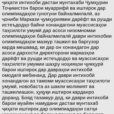
ҷиҳати интихоби дастаи мунтахаби Ҷумҳурии
Тоҷикистон барои муаррифӣ ва иштирок дар
олимпиадаҳои гуногуни байналмилалӣ, аз
ҷониби Маркази ҷумҳуриявии дарёфт ва рушди
истеъдодҳо байни хонандагони муассисаҳои
таҳсилоти умумӣ дар асоси низомномаи
олимпиадаҳои байналмилалӣ даври интихобии
олимпиадаҳои мазкур ташкил ва баргузор
карда мешавад, ки дар он хонандагон дар
асоси дархости директорони марказҳои
дарёфт ва рушди истеъдодҳо ва муассисаҳои
таҳсилоти умумии шаҳру ноҳияҳои ҷумҳурӣ
барои иштирок дар давраҳои интихобӣ
омодагӣ мебинанд. Дар даври интихобӣ
хонандагон аз тамоми муассисаҳои таҳсилоти
умумӣ, новобаста аз шакли моликият ва
ташкилиашон, ҳуқуқи иштирок карданро
доранд. Бояд тазаккур дод, ки даври интихобӣ
барои муайян намудани дастаи мунтахаб
ҷиҳати иштирок дар олимпиадаҳои сатҳи