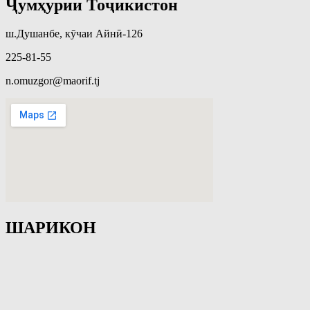
Ҷумҳурии Тоҷикистон
ш.Душанбе, кӯчаи Айнӣ-126
225-81-55
n.omuzgor@maorif.tj
ШАРИКОН