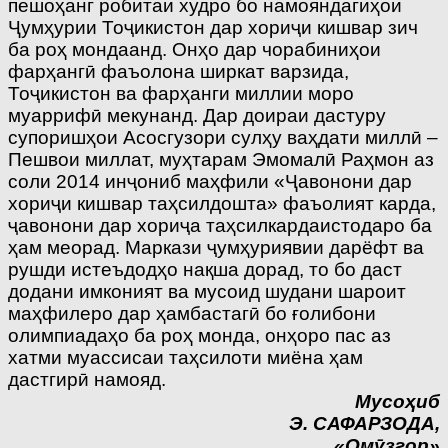
пешоҳанг робитаи худро бо намояндагиҳои
Ҷумҳурии Тоҷикистон дар хориҷи кишвар зич
ба роҳ мондаанд. Онҳо дар чорабиниҳои
фарҳангӣ фаъолона ширкат варзида,
Тоҷикистон ва фарҳанги миллии моро
муаррифӣ мекунанд. Дар доираи дастуру
супоришҳои Асосгузори сул­ҳу ваҳдати миллӣ –
Пешвои миллат, муҳтарам Эмомалӣ Раҳмон аз
соли 2014 инҷониб маҳфили «Ҷавонони дар
хориҷи кишвар таҳсилдошта» фаъолият карда,
ҷавонони дар хориҷа таҳсилкардаистодаро ба
ҳам меорад. Маркази ҷумҳуриявии дарёфт ва
рушди истеъдодҳо нақша дорад, то бо даст
додани имконият ва мусоид шудани шароит
маҳфилеро дар ҳамбастагӣ бо ғолибони
олимпиадаҳо ба роҳ монда, онҳоро пас аз
хатми муассисаи таҳсилоти миёна ҳам
дастгирӣ намояд.
Мусоҳиб
Э. САФАРЗОДА,
«Омӯзгор»