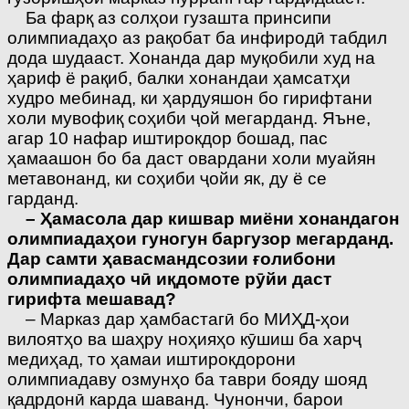
Ба фарқ аз солҳои гузашта принсипи
олимпиадаҳо аз рақобат ба инфиродӣ табдил
дода шудааст. Хонанда дар муқобили худ на
ҳариф ё рақиб, балки хонандаи ҳамсатҳи
худро мебинад, ки ҳардуяшон бо гирифтани
холи мувофиқ соҳиби ҷой мегарданд. Яъне,
агар 10 нафар иштирокдор бошад, пас
ҳамаашон бо ба даст овардани холи муайян
метавонанд, ки соҳиби ҷойи як, ду ё се
гарданд.
– Ҳамасола дар кишвар миёни хонандагон
олимпиа­даҳои гуногун баргузор мегарданд.
Дар самти ҳавас­мандсозии ғолибони
олимпиадаҳо чӣ иқдомоте рӯйи даст
гирифта мешавад?
– Марказ дар ҳамбастагӣ бо МИҲД-ҳои
вилоятҳо ва шаҳру ноҳияҳо кӯшиш ба харҷ
медиҳад, то ҳамаи иштирокдорони
олимпиадаву озмунҳо ба таври бояду шояд
қадрдонӣ карда шаванд. Чунончи, барои