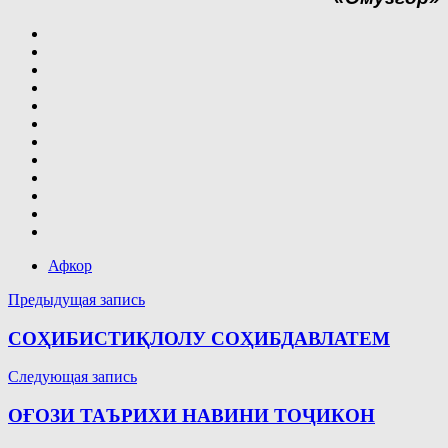
Афкор
Навигация
Предыдущая запись
по
СОҲИБИСТИҚЛОЛУ СОҲИБДАВЛАТЕМ
записям
Следующая запись
ОҒОЗИ ТАЪРИХИ НАВИНИ ТОҶИКОН