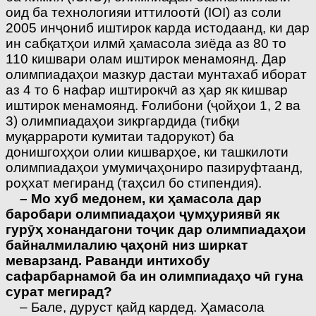
оид ба технологияи иттило­отӣ (IOI) аз соли
2005 инҷониб иштирок карда истодаанд, ки дар
ин сабқатҳои илмӣ ҳамасола зиёда аз 80 то
110 кишвари олам иштирок менамоянд. Дар
олимпиадаҳои мазкур дастаи мунтахаб иборат
аз 4 то 6 нафар иштирокчӣ аз ҳар як кишвар
иштирок менамоянд. Ғолибони (ҷойҳои 1, 2 ва
3) олимпиадаҳои зикргардида (тибқи
муқаррароти кумитаи тадорукот) ба
донишгоҳҳои олии кишварҳое, ки ташкилоти
олимпиадаҳои умумиҷаҳониро пазируфтаанд,
роҳхат мегиранд (таҳсил бо стипендия).
– Мо хуб медонем, ки ҳамасола дар
баробари олимпиадаҳои ҷумҳуриявӣ як
гурӯҳ хонандагони тоҷик дар олимпиадаҳои
байналмилалию ҷаҳонӣ низ ширкат
меварзанд. Раванди интихобу
сафарбарнамоӣ ба ин олимпиадаҳо чӣ гуна
сурат мегирад?
– Бале, дуруст қайд кардед. Ҳамасола