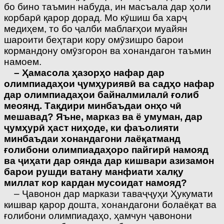
бо бино таъмин набуда, ин масъала дар ҳоли
корбарӣ қарор дорад. Мо кӯшиш ба харҷ
медиҳем, то бо ҷалби маблағҳои муайян
шароити беҳтари кору омӯзишро барои
кормандону омӯзгорон ва хонандагон таъмин
намоем.
– Ҳамасола ҳазорҳо нафар дар
олимпиадаҳои ҷумҳуриявӣ ва садҳо нафар
дар олимпиадаҳои байналмилалӣ ғолиб
меоянд. Тақдири минбаъдаи онҳо чӣ
мешавад? Яъне, марказ ва ё умуман, дар
ҷумҳурӣ ҳаст ниҳоде, ки фаъолияти
минбаъдаи хонандагони лаёқатманд
ғолибони олимпиадаҳоро пайгирӣ намояд
ва ҷиҳати дар оянда дар кишвари азизамон
барои рушди ватану манфиати халқу
миллат кор кардан мусоидат намояд?
– Ҷавонон дар маркази таваҷҷуҳи Ҳукумати
кишвар қарор дошта, хонандагони болаёқат ва
ғолибони олимпиадаҳо, ҳамчун ҷавонони