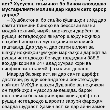
аст? Хусусан, таъминот бо бинои алоҳидаю
мустақилияти моливӣ дар кадом сатҳ қарор
дорад?
– Хушбахтона, бо саъйю кӯшишҳои зиёд дар
самти таъмини биноҳо ва беҳсозии вазъи
моддӣ-техникӣ, имрӯз марказҳои дарёфт ва
рушди истеъдодҳои як қатор шаҳру ноҳияҳо
соҳиби биноҳо ва мустақилияти молиявӣ
гаштаанд. Дар умум, дар сатҳи вилоят ва
шаҳру ноҳияҳои ҷумҳурӣ марказҳои дарёфт ва
рушди истеъдодҳо бо ҷудо гардидани 888,5
воҳиди корӣ ва 247 адад ҳуҷраи корӣ ва
синфхонаи таълимӣ фаъолият доранд.
Маврид ба зикр аст, ки дар самти дарёфт,
дастгирӣ, рушди хонандагони боистеъдоди
пойтахт МИҲД-и шаҳри Душанбе ва ноҳияҳои
он тадбирҳои муассир андешида, барои
фаъолияти босамари марказ­ҳои дарёфт ва
рушди истеъдодҳо шароити зарурӣ фароҳам
оварда шудааст. Ҳамин аст, ки дар айни замон