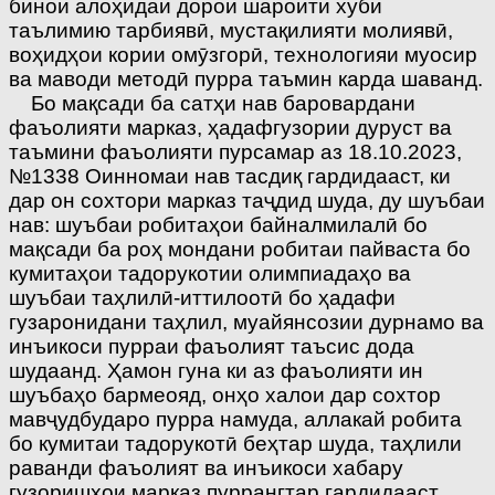
бинои алоҳидаи дорои шароити хуби
таълимию тарбиявӣ, мустақилияти молиявӣ,
воҳидҳои кории омӯзгорӣ, технологияи муосир
ва маводи методӣ пурра таъмин карда шаванд.
Бо мақсади ба сатҳи нав баровардани
фаъолияти марказ, ҳадафгузории дуруст ва
таъмини фаъолияти пурсамар аз 18.10.2023,
№1338 Оинномаи нав тасдиқ гардидааст, ки
дар он сохтори марказ таҷдид шуда, ду шуъбаи
нав: шуъбаи робитаҳои байналмилалӣ бо
мақсади ба роҳ мондани робитаи пайваста бо
кумитаҳои тадорукотии олимпиадаҳо ва
шуъбаи таҳлилӣ-иттилоотӣ бо ҳадафи
гузаронидани таҳлил, муайянсозии дурнамо ва
инъикоси пурраи фаъолият таъсис дода
шудаанд. Ҳамон гуна ки аз фаъолияти ин
шуъбаҳо бармеояд, онҳо халои дар сохтор
мавҷудбударо пурра намуда, аллакай робита
бо кумитаи тадорукотӣ беҳтар шуда, таҳлили
раванди фаъолият ва инъикоси хабару
гузоришҳои марказ пуррангтар гардидааст.