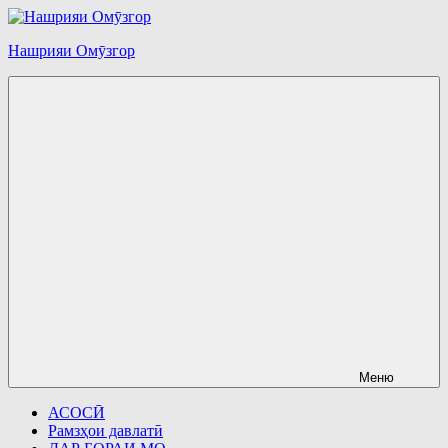
Перейти
к
Нашрияи Омӯзгор
содержимому
Меню
АСОСӢ
Рамзҳои давлатӣ