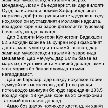
мондаанд. Лозим ба ёдоварист, ки дар вилояти
Суғд, ба истиснои ноҳияи Зафаробод, ягон
маркази дарёфт ва рушди истеъдодҳои шаҳру
ноҳияҳои он мустақилияти молиявӣ надошта,
воҳидҳои корӣ низ барои фаъолияти пурсамар
бояд зиёд карда шаванд.
Дар Вилояти Мухтори Кӯҳистони Бадахшон
52,5 воҳиди корӣ ва 16 ҳуҷраи корӣ фаъолият
дошта, машғулиятҳои таълимӣ, асосан, дар
заминаи муассисаҳои таълимӣ гузаронида
мешаванд. Дар маҷмуъ, дар ВМКБ баъзе аз
марказҳо мустақилияти мо­лиявӣ доранд, аммо
ягон марказ бо бинои алоҳида таъмин
нагардидааст.
Дар ин баробар, дар шаҳру ноҳияҳои тобеи
ҷумҳурӣ низ марказҳои дарёфт ва рушди
истеъдодҳо маҷмуан бо ҷудо гардидани 133,5
воҳиди корӣ, 18 ҳуҷраи корӣ ва 21 синфхонаи
таълимӣ фаъолият доранд.
Аммо боз шаҳру ноҳияҳое ҳастанд, ки ҳанӯз