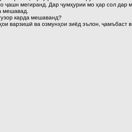
о ҷашн мегиранд. Дар ҷумҳурии мо ҳар сол дар м
а мешавад.
гузор карда мешаванд?
и варзишӣ ва озмунҳои зиёд эълон, ҷамъбаст ва