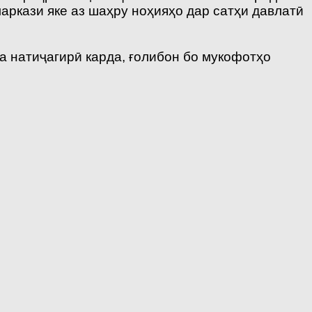
аркази яке аз шаҳру ноҳияҳо дар сатҳи давлатӣ
 натиҷагирӣ карда, ғолибон бо мукофотҳо