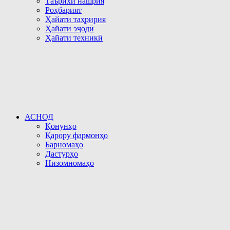
Таърихи нашрия
Роҳбарият
Ҳайати таҳририя
Ҳайати эҷодӣ
Ҳайати техникӣ
АСНОД
Қонунҳо
Қарору фармонҳо
Барномаҳо
Дастурҳо
Низомномаҳо