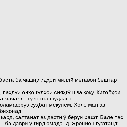
обаста ба ҷашну идҳои миллӣ метавон бештар
 паҳлуи онҳо гулҳои сияҳгӯш ва қоқу. Китобҳои
ва маҷалла гузошта шудааст.
оламафрӯз суҳбат мекунем. Ҳоло ман аз
 бихонад.
ард, салтанат аз дасти ӯ берун рафт. Вале пас
н ба даври ӯ гирд омаданд. Эрониён гуфтанд: