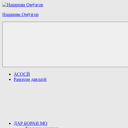
Перейти
к
Нашрияи Омӯзгор
содержимому
АСОСӢ
Рамзҳои давлатӣ
ДАР БОРАИ МО