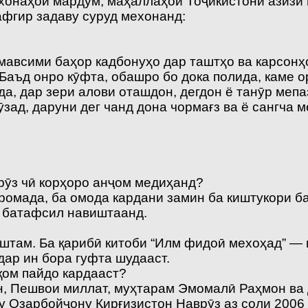
хонаҳои мардум, маҳаллаҳои Тоҷикистони азизи 
кафгир задаву суруд мехонанд:
мавсими баҳор кадбонуҳо дар таштҳо ва карсонҳо
Баъд онро кӯфта, обашро бо дока полида, каме о
а, дар зери алови оташдон, дегдон ё танӯр мепаз
ӯзад, даруни дег чанд дона чормағз ва ё сангча м
ӯз чӣ корҳоро анҷом медиҳанд?
ромада, ба омода кардани замин ба киштукори б
 батафсил навиштаанд.
штам. Ба қарибӣ китоби “Илм фидоӣ мехоҳад” —
ар ин бора гуфта шудааст.
қом пайдо кардааст?
, Пешвои миллат, муҳтарам Эмомалӣ Раҳмон ва
ну Озарбойҷону Қирғизистон Наврӯз аз соли 200