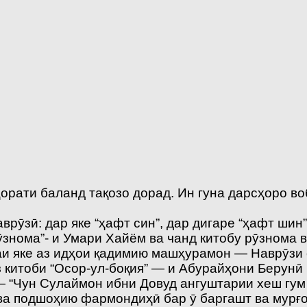
орати баланд тақозо дорад. Ин гуна дарсҳоро в
рӯзӣ: дар яке “ҳафт син”, дар дигаре “ҳафт шин”,
ӯзнома”- и Умари Хайём ва чанд китобу рӯзнома 
аи яке аз идҳои қадимию машҳурамон — Наврӯзи 
китоби “Осор-ул-боқия” — и Абурайҳони Берунӣ
 “Чун Сулаймон ибни Довуд ангуштарии хеш гум к
 ва подшоҳию фармондиҳӣ бар ӯ баргашт ва мурғо