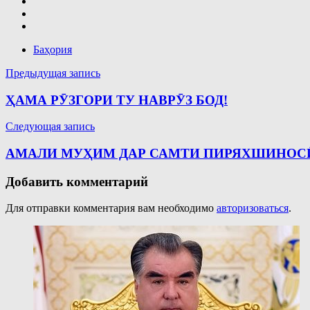
Баҳория
Навигация
Предыдущая запись
по
ҲАМА РӮЗГОРИ ТУ НАВРӮЗ БОД!
записям
Следующая запись
АМАЛИ МУҲИМ ДАР САМТИ ПИРЯХШИНОС
Добавить комментарий
Для отправки комментария вам необходимо
авторизоваться
.