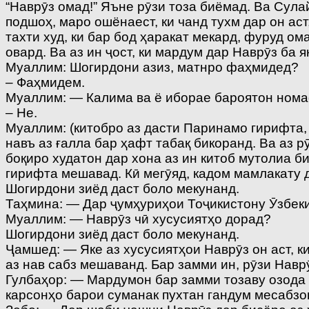
“Наврӯз омад!” Яъне рӯзи тоза биёмад. Ва Сулай
подшоҳ, маро ошёнаест, ки чанд тухм дар он аст
тахти худ, ки бар бод ҳаракат мекард, фуруд о
овард. Ва аз ин ҷост, ки мардум дар Наврӯз ба
Муаллим: Шогирдони азиз, матнро фаҳмидед?
– Фаҳмидем.
Муаллим: — Калима ва ё иборае бароятон ном
– Не.
Муаллим: (китобро аз дасти Паринамо гирифта, 
навъ аз ғалла бар ҳафт табақ бикоранд. Ва аз 
боқиро худатон дар хона аз ин китоб мутолиа б
гирифта мешавад. Кӣ мегӯяд, кадом мамлакату 
Шогирдони зиёд даст боло мекунанд.
Таҳмина: — Дар ҷумҳуриҳои Тоҷикистону Ӯзбеки
Муаллим: — Наврӯз чӣ хусусиятҳо дорад?
Шогирдони зиёд даст боло мекунанд.
Ҷамшед: — Яке аз хусусиятҳои Наврӯз он аст, к
аз нав сабз мешаванд. Бар замми ин, рӯзи Нав
Гулбаҳор: — Мардумон бар замми тозаву озода 
карсонҳо барои суманак пухтан гандум месабзо