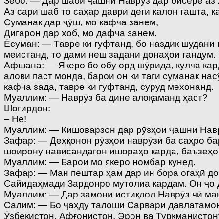
Зебо: — Дар шаби ҷашни Наврӯз дар бисёре аз 
Аз сари шаб то саҳар даври деги калон гашта, 
Суманак дар ҷӯш, мо кафча занем,
Дигарон дар хоб, мо дафча занем.
Ёсуман: — Тавре ки гуфтанд, бо наздик шудани 
меистанд, то дами неш задани донаҳои гандум. 
Афшана: — Якеро бо обу орд шӯрида, кулча кард
алови паст монда, барои он ки таги суманак нас
кафча зада, тавре ки гуфтанд, суруд мехонанд.
Муаллим: — Наврӯз ба дине алоқаманд ҳаст?
Шогирдон:
– Не!
Муаллим: — Кишоварзон дар рӯзҳои ҷашни Навр
Зафар: — Деҳқонон рӯзҳои наврӯзӣ ба саҳро ба
шоирону нависандагон ишораҳо карда, баъзеҳо
Муаллим: — Барои мо якеро номбар кунед.
Зафар: — Ман пештар ҳам дар ин бора огаҳӣ до
Сайидаҳмади Зардонро мутолиа кардам. Он ҷо д
Муаллим: — Дар замони истиқлол Наврӯз чӣ ма
Салим: — Бо ҷаҳду талоши Сарвари давлатамон
Ӯзбекистон, Афғонистон, Эрон ва Туркманисто