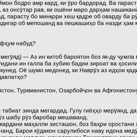
мон бодро амр кард, ки ӯро бардорад. Ва параст
, аз онсӯтар рав, ки ошёни маро дарҳам нашиканӣ
мад, парасту бо минқори хеш қадре об оварду ба 
 якдигар об мепошанд ва пешкашиҳо ба назди ҳам
афҳум набуд?
мегӯяд) — Аз ин китоб бароятон боз як-ду ҷумла
рӯидани ин ғалла ба хубию бадии зироат ва ҳосил
икунед. Оё шумо медонед, ки Наврӯз аз идҳои қа
давлатҳо?
стон, Туркманистон, Озарбойҷон ва Афғонистон
и табиат зинда мегардад. Гулу гиёҳҳо мерӯянд, д
рӯз шабу рӯз баробар мешаванд.
кардани маҳалли зисташон, боз баҳри оростани 
нанд. Барои кӯдакон сарулибоси наву идона мед