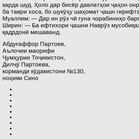
карда шуд. Ҳоло дар бисёр давлатҳои ҷаҳон онр
ба таври хоса, бо шукӯҳу шаҳомат ҷашн гирифт
Муаллим: — Дар ин рӯз чӣ гуна чорабиниҳо бар
Ширин: — Ба ифтихори ҷашни Наврӯз мусобиқаҳо
қадрдонӣ мешаванд.
Абдуғаффор Партоев,
Аълочии маорифи
Ҷумҳурии Тоҷикистон,
Дилҷӯ Партоева,
корманди кӯдакистони №130,
ноҳияи Сино