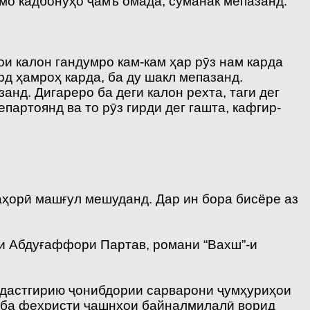
мо кадбонуҳо ҷамъ омада, суманак мепазанд.
и калон гандумро кам-кам ҳар рӯз нам карда
рд ҳамроҳ карда, ба ду шакл мепазанд.
анд. Дигареро ба деги калон рехта, таги дег
епартоянд ва то рӯз гирди дег гашта, кафгир-
аҳорӣ машғул мешуданд. Дар ин бора бисёре аз
 и Абдуғаффори Партав, романи “Вахш”-и
 дастгирию ҷонибдории сарварони ҷумҳуриҳои
6 ба феҳристи ҷашнҳои байналмилалӣ ворид