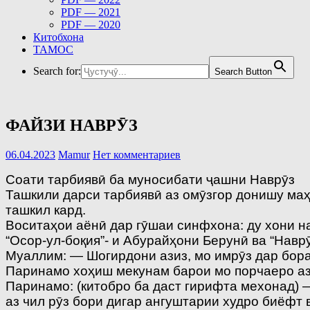
PDF — 2021
PDF — 2020
Китобхона
ТАМОС
Search for:
Search Button
ФАЙЗИ НАВРӮЗ
06.04.2023
Mamur
Нет комментариев
Соати тарбиявӣ ба муносибати ҷашни Наврӯз
Ташкили дарси тарбиявӣ аз омӯзгор донишу маҳ
ташкил кард.
Воситаҳои аёнӣ дар гӯшаи синфхона: ду хони нав
“Осор-ул-боқия”- и Абурайҳони Берунӣ ва “Навр
Муаллим: — Шогирдони азиз, мо имрӯз дар бор
Паринамо хоҳиш мекунам барои мо порчаеро аз 
Паринамо: (китобро ба даст гирифта мехонад) —
аз чил рӯз бори дигар ангуштарии худро биёфт