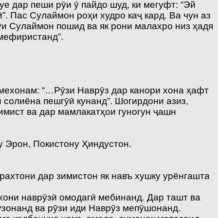
уе дар пеши рӯи ӯ пайдо шуд, ки мегуфт: “Эй
”. Пас Сулаймон роҳи худро каҷ кард. Ва чун аз
рӯи Сулаймон пошид ва як рони малахро низ ҳадя
 мефиристанд”.
 мехонам: “…Рӯзи Наврӯз дар канори хона ҳафт
и солиёна пешгӯӣ кунанд”. Шогирдони азиз,
димист ва дар мамлакатҳои гуногун ҷашн
у Эрон, Покистону Ҳиндустон.
арахтони дар зимистон як навъ хушку урёнгашта
хони наврӯзӣ омодагӣ мебинанд. Дар ташт ва
ӯзонанд ва рӯзи иди Наврӯз мепӯшонанд.