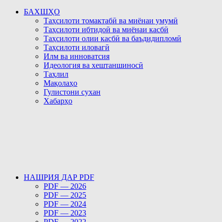
БАХШҲО
Таҳсилоти томактабӣ ва миёнаи умумӣ
Таҳсилоти ибтидоӣ ва миёнаи касбӣ
Таҳсилоти олии касбӣ ва баъдидипломӣ
Таҳсилоти иловагӣ
Илм ва инноватсия
Идеология ва хештаншиносӣ
Таҳлил
Мақолаҳо
Гулистони сухан
Хабарҳо
НАШРИЯ ДАР PDF
PDF — 2026
PDF — 2025
PDF — 2024
PDF — 2023
PDF — 2022