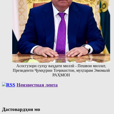
Асосгузори сулҳу ваҳдати миллӣ - Пешвои миллат,
Президенти Ҷумҳурии Тоҷикистон, муҳтарам Эмомалӣ
РАҲМОН
Неизвестная лента
Дастовардҳои мо