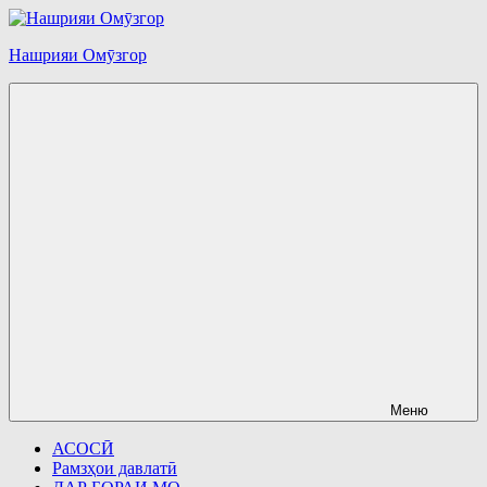
Перейти
к
Нашрияи Омӯзгор
содержимому
Меню
АСОСӢ
Рамзҳои давлатӣ