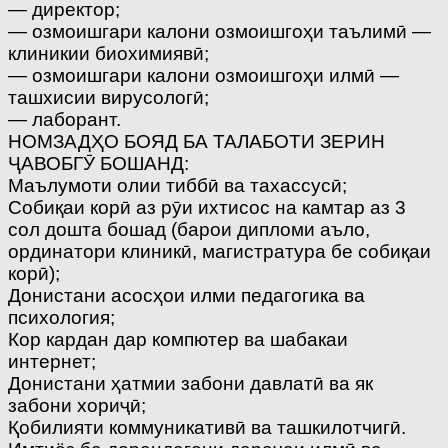
— директор;
— озмоишгари калони озмоишгоҳи таълимӣ —
клиникии биохимиявӣ;
— озмоишгари калони озмоишгоҳи илмӣ —
ташхисии вирусологӣ;
— лаборант.
НОМЗАДҲО БОЯД БА ТАЛАБОТИ ЗЕРИН
ҶАВОБГӮ БОШАНД:
Маълумоти олии тиббӣ ва тахассусӣ;
Собиқаи корӣ аз рӯи ихтисос на камтар аз 3
сол дошта бошад (барои дипломи аъло,
ординатори клиникӣ, магистратура бе собиқаи
корӣ);
Донистани асосҳои илми педагогика ва
психология;
Кор кардан дар компютер ва шабакаи
интернет;
Донистани ҳатмии забони давлатӣ ва як
забони хориҷӣ;
Қобилияти коммуникативӣ ва ташкилотчигӣ.