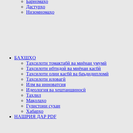
Барномаҳо
Дастурҳо
Низомномаҳо
БАХШҲО
Таҳсилоти томактабӣ ва миёнаи умумӣ
Таҳсилоти ибтидоӣ ва миёнаи касбӣ
Таҳсилоти олии касбӣ ва баъдидипломӣ
Таҳсилоти иловагӣ
Илм ва инноватсия
Идеология ва хештаншиносӣ
Таҳлил
Мақолаҳо
Гулистони сухан
Хабарҳо
НАШРИЯ ДАР PDF