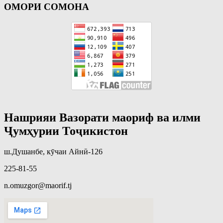
ОМОРИ СОМОНА
Нашрияи Вазорати маориф ва илми
Ҷумҳурии Тоҷикистон
ш.Душанбе, кӯчаи Айнӣ-126
225-81-55
n.omuzgor@maorif.tj