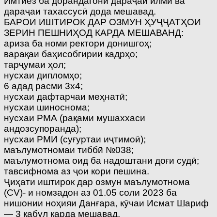
Имтиёз ба дорандагони дараҷаи илмӣ ва
дараҷаи тахассусӣ дода мешавад.
БАРОИ ИШТИРОК ДАР ОЗМУН ҲУҶҶАТҲОИ
ЗЕРИН ПЕШНИҲОД КАРДА МЕШАВАНД:
ариза ба номи ректори донишгоҳ;
варақаи баҳисобгирии кадрҳо;
тарҷумаи ҳол;
нусхаи дипломҳо;
6 адад расми 3х4;
нусхаи дафтарчаи меҳнатӣ;
нусхаи шиноснома;
нусхаи РМА (рақами мушаххаси
андозсупоранда);
нусхаи РМИ (суғуртаи иҷтимоӣ);
маълумотномаи тиббӣ №038;
маълумотнома оид ба надоштани доғи судӣ;
тавсифнома аз ҷои кори пешина.
Ҷиҳати иштирок дар озмун маълумотнома
(CV)- и номзадон аз 01.05 соли 2023 ба
нишонии ноҳияи Данғара, кӯчаи Исмат Шариф
— 3 қабул карда мешавад.