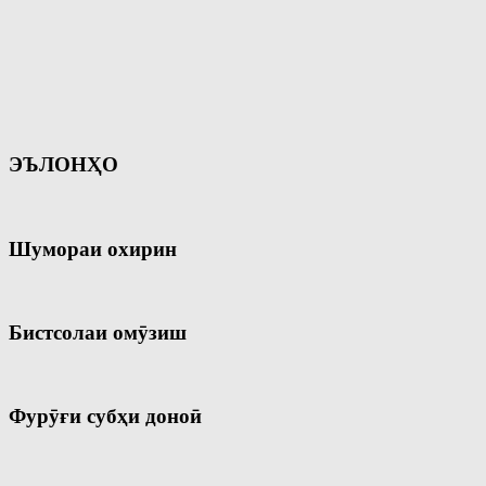
ЭЪЛОНҲО
Шумораи охирин
Бистсолаи омӯзиш
Фурӯғи субҳи доноӣ