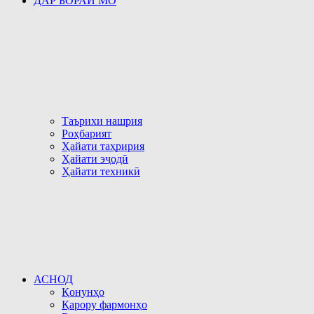
ДАР БОРАИ МО
Таърихи нашрия
Роҳбарият
Ҳайати таҳририя
Ҳайати эҷодӣ
Ҳайати техникӣ
АСНОД
Қонунҳо
Қарору фармонҳо