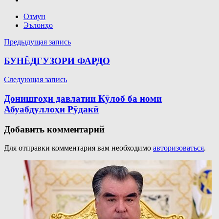
Озмун
Эълонҳо
Навигация
Предыдущая запись
по
БУНЁДГУЗОРИ ФАРДО
записям
Следующая запись
Донишгоҳи давлатии Кӯлоб ба номи
Абуабдуллоҳи Рӯдакӣ
Добавить комментарий
Для отправки комментария вам необходимо
авторизоваться
.