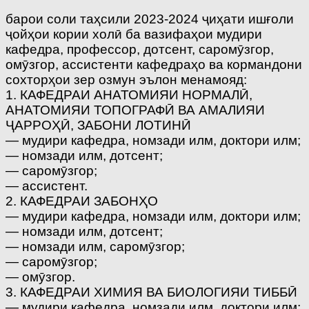
барои соли таҳсили 2023-2024 ҷиҳати ишғоли
ҷойҳои кории холӣ ба вазифаҳои мудири
кафедра, профессор, дотсент, саромӯзгор,
омӯзгор, ассистенти кафедраҳо ва кормандони
сохторҳои зер озмун эълон менамояд:
1. КАФЕДРАИ АНАТОМИЯИ НОРМАЛӢ,
АНАТОМИЯИ ТОПОГРАФӢ ВА АМАЛИЯИ
ҶАРРОҲӢ, ЗАБОНИ ЛОТИНӢ
— мудири кафедра, номзади илм, доктори илм;
— номзади илм, дотсент;
— саромӯзгор;
— ассистент.
2. КАФЕДРАИ ЗАБОНҲО
— мудири кафедра, номзади илм, доктори илм;
— номзади илм, дотсент;
— номзади илм, саромӯзгор;
— саромӯзгор;
— омӯзгор.
3. КАФЕДРАИ ХИМИЯ ВА БИОЛОГИЯИ ТИББӢ
— мудири кафедра, номзади илм, доктори илм;