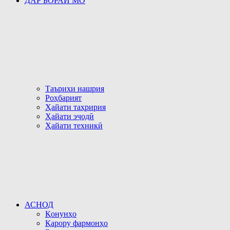
ДАР БОРАИ МО
Таърихи нашрия
Роҳбарият
Ҳайати таҳририя
Ҳайати эҷодӣ
Ҳайати техникӣ
АСНОД
Қонунҳо
Қарору фармонҳо