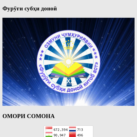
Фурӯғи субҳи доноӣ
ОМОРИ СОМОНА