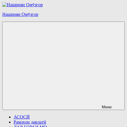
Перейти
к
Нашрияи Омӯзгор
содержимому
Меню
АСОСӢ
Рамзҳои давлатӣ