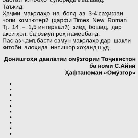
Таъкид:
Ҳаҷми мақолаҳо на бояд аз 3-4 саҳифаи
чопи компютерӣ (ҳарфи Times New Roman
Tj. 14 – 1,5 интервалӣ) зиёд бошад, дар
акси ҳол, ба озмун роҳ намеёбанд.
Пас аз ҷамъбасти озмун мақолаҳо дар шакли
китоби алоҳида интишор хоҳанд шуд.
Донишго
ҳ
и давлатии ом
ӯ
згории То
ҷ
икистон
ба номи С.Айн
ӣ
Ҳ
афтаномаи «Ом
ӯ
згор»