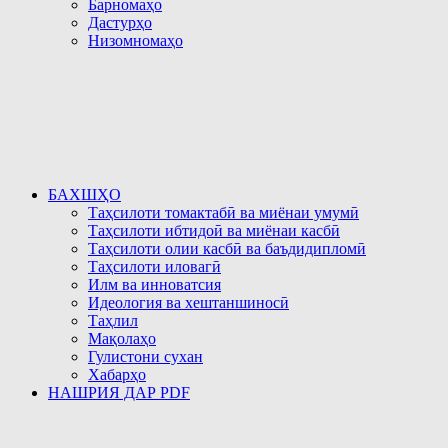
Барномаҳо
Дастурҳо
Низомномаҳо
БАХШҲО
Таҳсилоти томактабӣ ва миёнаи умумӣ
Таҳсилоти ибтидоӣ ва миёнаи касбӣ
Таҳсилоти олии касбӣ ва баъдидипломӣ
Таҳсилоти иловагӣ
Илм ва инноватсия
Идеология ва хештаншиносӣ
Таҳлил
Мақолаҳо
Гулистони сухан
Хабарҳо
НАШРИЯ ДАР PDF