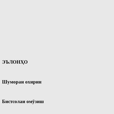
ЭЪЛОНҲО
Шумораи охирин
Бистсолаи омӯзиш