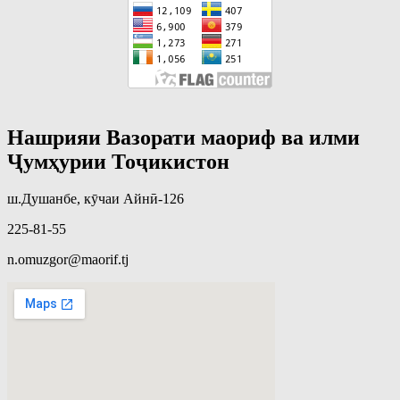
Нашрияи Вазорати маориф ва илми
Ҷумҳурии Тоҷикистон
ш.Душанбе, кӯчаи Айнӣ-126
225-81-55
n.omuzgor@maorif.tj