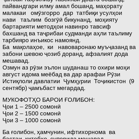
пайвандгари илму амал бошанд, маҳорату
малакаи омӯзгорро дар татбиқи усулҳои
нави таълим бозгӯӣ бикунанд, моҳияту
бартарияти методҳои навинро тавсиф
бахшанд ва таҷрибаи судманди аҳли таълиму
тарбияро инъикос намоянд.
Ба мақолаҳое, ки навоваронаю муъҷазанд ва
забони шевою ҷозиб доранд, афзалият дода
мешавад.
Озмун аз рӯзи эълон шуданаш то охири моҳи
август идома меёбад ва дар арафаи Рӯзи
Истиқлоли давлатии Ҷумҳурии Тоҷикистон (9
сентябр) ҷамъбаст мегардад.
МУКОФОТҲО БАРОИ ҒОЛИБОН:
Ҷои 1 – 2500 сомонӣ
Ҷои 2 – 1500 сомонӣ
Ҷои 3 – 1000 сомонӣ
Ба ғолибон, ҳамчунин, ифтихорнома ва
бастаи китобҳо супорида мешавад.