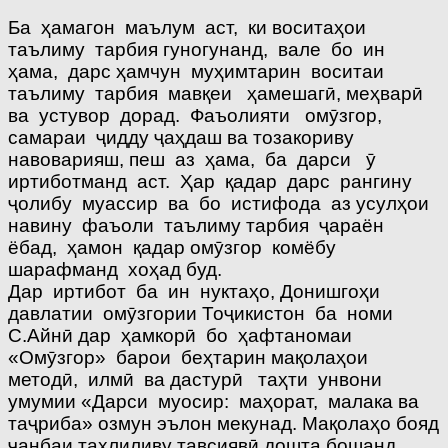
Ба ҳамагон маълум аст, ки воситаҳои
таълиму тарбия гуногунанд, вале бо ин
ҳама, дарс ҳамчун муҳимтарин воситаи
таълиму тарбия мавқеи ҳамешагӣ, меҳварӣ
ва устувор дорад. Фаъолияти омӯзгор,
самараи ҷидду ҷаҳдаш ва тозакориву
навоварияш, пеш аз ҳама, ба дарси ӯ
иртиботманд аст. Ҳар қадар дарс рангину
ҷолибу муассир ва бо истифода аз усулҳои
навину фаъоли таълиму тарбия ҷараён
ёбад, ҳамон қадар омӯзгор комёбу
шарафманд хоҳад буд.
Дар иртибот ба ин нуктаҳо, Донишгоҳи
давлатии омӯзгории Тоҷикистон ба номи
С.Айнӣ дар ҳамкорӣ бо ҳафтаномаи
«Омӯзгор» барои беҳтарин мақолаҳои
методӣ, илмӣ ва дастурӣ таҳти унвони
умумии «Дарси муосир: маҳорат, малака ва
таҷриба» озмун эълон мекунад. Мақолаҳо бояд
ҷанбаи таҳлиливу тавсиявӣ дошта бошанд,