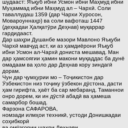
шудааст: Яъқуб ибни Усмон ибни Маҳмуд ибни
Муҳаммад ибни Маҳмуд ал – Чархӣ. Соли
таваллудаш 1359 (дар Чархи Хуросон,
Мовароуннаҳр) ва соли вафоташ 1447
(деҳкадаи Ҳалқатӯри Деҳнав) муқаррар
гардидааст.
Дар шаҳри Душанбе мазори Мавлоно Яъқуби
Чархӣ мавҷуд аст, ки аз ҳамдиёрони Яъқуб
ибни Усмон ал-Чархӣ дониста мешавад. Ман
дар ҳамсоягии ҳамин макони муқаддас ба дунё
омадаам ва ҳоло дар Деҳнав кору зиндагӣ
дорам.
Чун дар ҷумҳурии мо – Тоҷикистон дар
Ӯзбекистон низ тоҷику ӯзбекон дӯстона, дасти
ҳам гирифта, ҳаёт ба сар мебаранд. Таманнои
онро дорем, ки ин дӯстӣ абадӣ ва ҳамеша
самарбор бошад.
Фарзона САФАРОВА,
номзади илмҳои техникӣ, устоди Донишкадаи
соҳибкорӣ
ва омӯзгории шаҳри Деҳнави