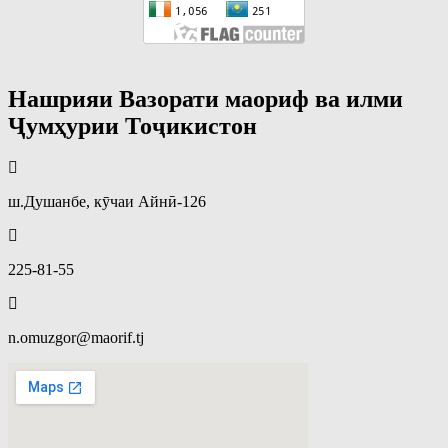
Нашрияи Вазорати маориф ва илми
Ҷумҳурии Тоҷикистон
ш.Душанбе, кӯчаи Айнӣ-126
225-81-55
n.omuzgor@maorif.tj