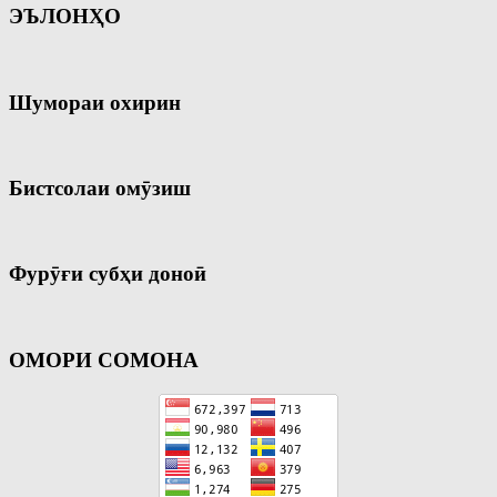
ЭЪЛОНҲО
Шумораи охирин
Бистсолаи омӯзиш
Фурӯғи субҳи доноӣ
ОМОРИ СОМОНА