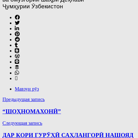
Ҷумҳурии Ӯзбекистон
Мавзуи рӯз
Навигация
Предыдущая запись
по
“ШОҲНОМАХОНӢ”
записям
Следующая запись
ДАР КОРИ ГУРӮҲӢ САҲЛАНГОРӢ НАШОЯД