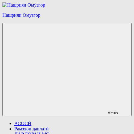
Перейти
к
Нашрияи Омӯзгор
содержимому
Меню
АСОСӢ
Рамзҳои давлатӣ