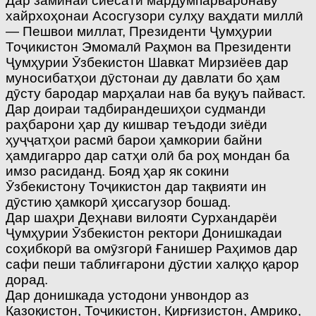
Дар заминаи сиёсати мардумпарваронаву
хайрхоҳонаи Асосгузори сулҳу ваҳдати миллӣ
— Пешвои миллат, Президенти Ҷумҳурии
Тоҷикистон Эмомалӣ Раҳмон ва Президенти
Ҷумҳурии Ӯзбекистон Шавкат Мирзиёев дар
муносибатҳои дӯстонаи ду давлати бо ҳам
дӯсту бародар марҳалаи нав ба вуқуъ пайваст.
Дар доираи тадбирандешиҳои судманди
раҳбарони ҳар ду кишвар теъдоди зиёди
ҳуҷҷатҳои расмӣ барои ҳамкории байни
ҳамдигарро дар сатҳи олӣ ба роҳ мондан ба
имзо расиданд. Бояд ҳар як сокини
Ӯзбекистону Тоҷикистон дар тақвияти ин
дӯстию ҳамкорӣ ҳиссагузор бошад.
Дар шаҳри Деҳнави вилояти Сурхандарёи
Ҷумҳурии Ӯзбекистон ректори Донишкадаи
соҳибкорӣ ва омӯзгорӣ Ғанишер Раҳимов дар
сафи пеши таблиғгарони дӯстии халқҳо қарор
дорад.
Дар донишкада устодони унвондор аз
Қазоқистон, Тоҷикистон, Қирғизистон, Амрико,