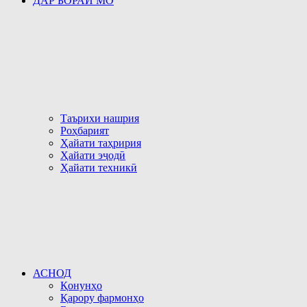
ДАР БОРАИ МО
Таърихи нашрия
Роҳбарият
Ҳайати таҳририя
Ҳайати эҷодӣ
Ҳайати техникӣ
АСНОД
Қонунҳо
Қарору фармонҳо