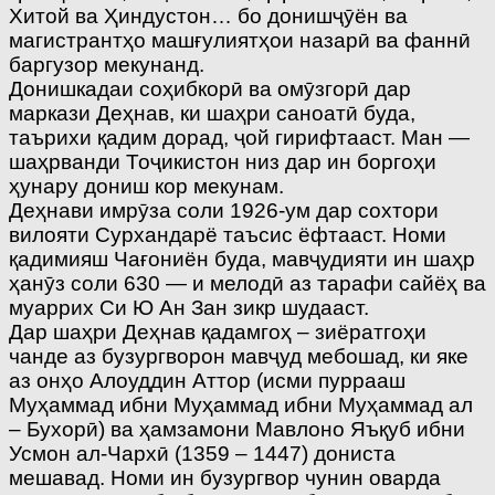
Хитой ва Ҳиндустон… бо донишҷӯён ва
магистрантҳо машғулиятҳои назарӣ ва фаннӣ
баргузор мекунанд.
Донишкадаи соҳибкорӣ ва омӯзгорӣ дар
маркази Деҳнав, ки шаҳри саноатӣ буда,
таърихи қадим дорад, ҷой гирифтааст. Ман —
шаҳрванди Тоҷикистон низ дар ин боргоҳи
ҳунару дониш кор мекунам.
Деҳнави имрӯза соли 1926-ум дар сохтори
вилояти Сурхандарё таъсис ёфтааст. Номи
қадимияш Чағониён буда, мавҷудияти ин шаҳр
ҳанӯз соли 630 — и мелодӣ аз тарафи сайёҳ ва
муаррих Си Ю Ан Зан зикр шудааст.
Дар шаҳри Деҳнав қадамгоҳ – зиёратгоҳи
чанде аз бузургворон мавҷуд мебошад, ки яке
аз онҳо Алоуддин Аттор (исми пуррааш
Муҳаммад ибни Муҳаммад ибни Муҳаммад ал
– Бухорӣ) ва ҳамзамони Мавлоно Яъқуб ибни
Усмон ал-Чархӣ (1359 – 1447) дониста
мешавад. Номи ин бузургвор чунин оварда