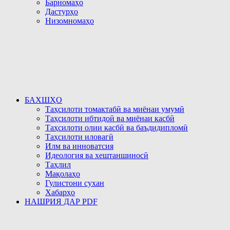
Барномаҳо
Дастурҳо
Низомномаҳо
БАХШҲО
Таҳсилоти томактабӣ ва миёнаи умумӣ
Таҳсилоти ибтидоӣ ва миёнаи касбӣ
Таҳсилоти олии касбӣ ва баъдидипломӣ
Таҳсилоти иловагӣ
Илм ва инноватсия
Идеология ва хештаншиносӣ
Таҳлил
Мақолаҳо
Гулистони сухан
Хабарҳо
НАШРИЯ ДАР PDF