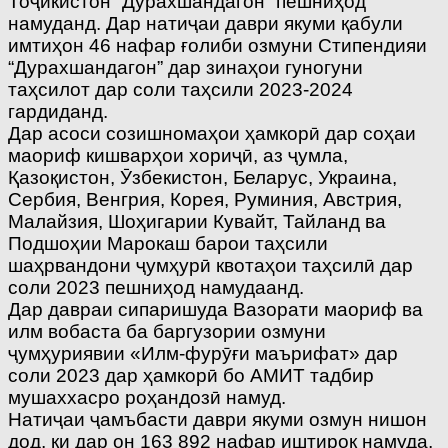
Тоҷикистон “Дурахшандагон” пешниҳод
намуданд. Дар натиҷаи даври якуми қабули
имтиҳон 46 нафар ғолиби озмуни Стипендияи
“Дурахшандагон” дар зинаҳои гуногуни
таҳсилот дар соли таҳсили 2023-2024
гардиданд.
Дар асоси созишномаҳои ҳамкорӣ дар соҳаи
маориф кишварҳои хориҷӣ, аз ҷумла,
Қазоқистон, Ӯзбекистон, Беларус, Украина,
Сербия, Венгрия, Корея, Руминия, Австрия,
Малайзия, Шоҳигарии Кувайт, Тайланд ва
Подшоҳии Марокаш барои таҳсили
шаҳрвандони ҷумҳурӣ квотаҳои таҳсилӣ дар
соли 2023 пешниҳод намудаанд.
Дар давраи сипаришуда Вазорати маориф ва
илм вобаста ба баргузории озмуни
ҷумҳуриявии «Илм-фурӯғи маърифат» дар
соли 2023 дар ҳамкорӣ бо АМИТ тадбир
мушаххасро роҳандозӣ намуд.
Натиҷаи ҷамъбасти даври якуми озмун нишон
дод, ки дар он 163 892 нафар иштирок намуда,