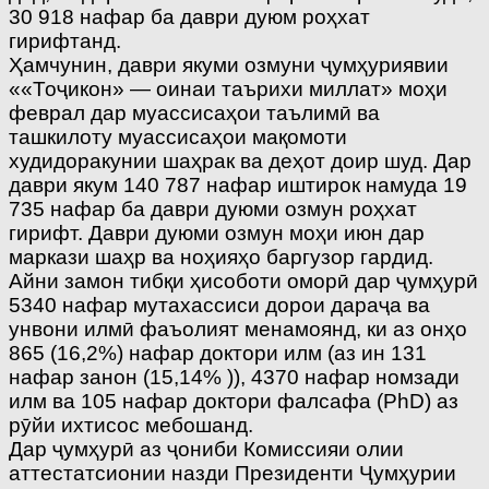
30 918 нафар ба даври дуюм роҳхат
гирифтанд.
Ҳамчунин, даври якуми озмуни ҷумҳуриявии
««Тоҷикон» — оинаи таърихи миллат» моҳи
феврал дар муассисаҳои таълимӣ ва
ташкилоту муассисаҳои мақомоти
худидоракунии шаҳрак ва деҳот доир шуд. Дар
даври якум 140 787 нафар иштирок намуда 19
735 нафар ба даври дуюми озмун роҳхат
гирифт. Даври дуюми озмун моҳи июн дар
маркази шаҳр ва ноҳияҳо баргузор гардид.
Айни замон тибқи ҳисоботи оморӣ дар ҷумҳурӣ
5340 нафар мутахассиси дорои дараҷа ва
унвони илмӣ фаъолият менамоянд, ки аз онҳо
865 (16,2%) нафар доктори илм (аз ин 131
нафар занон (15,14% )), 4370 нафар номзади
илм ва 105 нафар доктори фалсафа (PhD) аз
рӯйи ихтисос мебошанд.
Дар ҷумҳурӣ аз ҷониби Комиссияи олии
аттестатсионии назди Президенти Ҷумҳурии