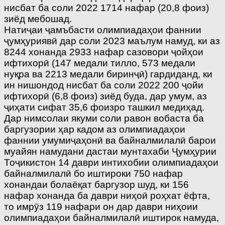
нисбат ба соли 2022 1714 нафар (20,8 фоиз)
зиёд мебошад.
Натиҷаи ҷамъбасти олимпиадаҳои фаннии
ҷумҳуриявӣ дар соли 2023 маълум намуд, ки аз
8244 хонанда 2933 нафар сазовори ҷойҳои
ифтихорӣ (147 медали тилло, 573 медали
нуқра ва 2213 медали биринҷӣ) гардиданд, ки
ин нишондод нисбат ба соли 2022 200 ҷойи
ифтихорӣ (6,8 фоиз) зиёд буда, дар умум, аз
ҷиҳати сифат 35,6 фоизро ташкил медиҳад.
Дар нимсолаи якуми соли равон вобаста ба
баргузории ҳар кадом аз олимпиадаҳои
фаннии умумиҷаҳонӣ ва байналмилалӣ барои
муайян намудани дастаи мунтахаби Ҷумҳурии
Тоҷикистон 14 даври интихобии олимпиадаҳои
байналмилалӣ бо иштироки 750 нафар
хонандаи болаёқат баргузор шуд, ки 156
нафар хонанда ба даври ниҳоӣ роҳхат ёфта,
то имрӯз 119 нафари он дар даври ниҳоии
олимпиадаҳои байналмилалӣ иштирок намуда,