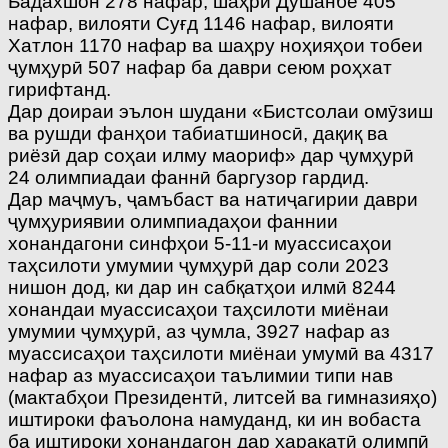
Бадахшон 278 нафар, шаҳри Душанбе 405
нафар, вилояти Суғд 1146 нафар, вилояти
Хатлон 1170 нафар ва шаҳру ноҳияҳои тобеи
ҷумҳурӣ 507 нафар ба даври сеюм роҳхат
гирифтанд.
Дар доираи эълон шудани «Бистсолаи омӯзиш
ва рушди фанҳои табиатшиносӣ, дақиқ ва
риёзӣ дар соҳаи илму маориф» дар ҷумҳурӣ
24 олимпиадаи фаннӣ баргузор гардид.
Дар маҷмуъ, ҷамъбаст ва натиҷагирии даври
ҷумҳуриявии олимпиадаҳои фаннии
хонандагони синфҳои 5-11-и муассисаҳои
таҳсилоти умумии ҷумҳурӣ дар соли 2023
нишон дод, ки дар ин сабқатҳои илмӣ 8244
хонандаи муассисаҳои таҳсилоти миёнаи
умумии ҷумҳурӣ, аз ҷумла, 3927 нафар аз
муассисаҳои таҳсилоти миёнаи умумӣ ва 4317
нафар аз муассисаҳои таълимии типи нав
(мактабҳои Президентӣ, литсей ва гимназияҳо)
иштироки фаъолона намуданд, ки ин вобаста
ба иштироки хонандагон дар ҳаракатӣ олимпӣ