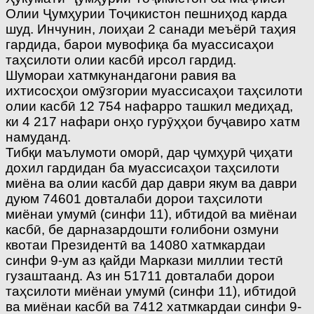
Олии Ҷумҳурии Тоҷикистон пешниҳод карда
шуд. Инчунин, лоиҳаи 2 санади меъёрӣ таҳия
гардида, барои мувофиқа ба муассисаҳои
таҳсилоти олии касбӣ ирсол гардид.
Шумораи хатмкунандагони равия ва
ихтисосҳои омӯзгории муассисаҳои таҳсилоти
олии касбӣ 12 754 нафарро ташкил медиҳад,
ки 4 217 нафари онҳо гурӯҳҳои буҷавиро хатм
намуданд.
Тибқи маълумоти оморӣ, дар ҷумҳурӣ ҷиҳати
дохил гардидан ба муассисаҳои таҳсилоти
миёна ва олии касбӣ дар даври якум ва даври
дуюм 74601 довталаби дорои таҳсилоти
миёнаи умумӣ (синфи 11), ибтидоӣ ва миёнаи
касбӣ, бе дарназардошти ғолибони озмуни
квотаи Президентӣ ва 14080 хатмкардаи
синфи 9-ум аз қайди Маркази миллии тестӣ
гузаштаанд. Аз ин 51711 довталаби дорои
таҳсилоти миёнаи умумӣ (синфи 11), ибтидоӣ
ва миёнаи касбӣ ва 7412 хатмкардаи синфи 9-