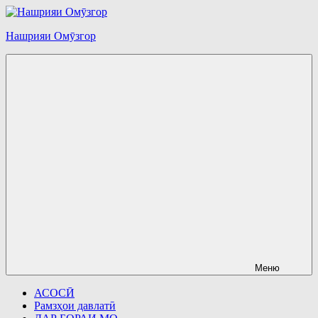
Перейти
к
Нашрияи Омӯзгор
содержимому
Меню
АСОСӢ
Рамзҳои давлатӣ