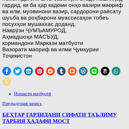
гардид, ки ба ҳар кадоми онҳо вазири маориф
ва илм, муовинони вазир, сардорони раёсату
шуъба ва роҳбарони муассисаҳои тобеъ
посухҳои мушаххас доданд.
Наврӯзи ҶУМЪАМУРОД,
Аҳмадшоҳи МАСЪУД,
кормандони Маркази матбуоти
Вазорати маориф ва илми
Ҷумҳурии
Тоҷикистон
Нишасти матбуотӣ
Навигация
Предыдущая запись
по
БЕҲТАР ГАРДИДАНИ СИФАТИ ТАЪЛИМУ
записям
ТАРБИЯ ҲАДАФИ МОСТ