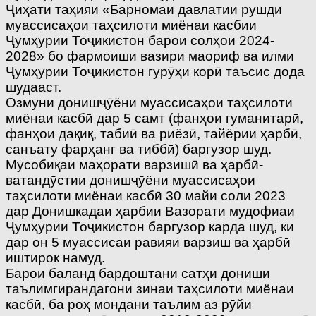
Ҷиҳати таҳияи «Барномаи давлатии рушди
муассисаҳои таҳсилоти миёнаи касбии
Ҷумҳурии Тоҷикистон барои солҳои 2024-
2028» бо фармоиши вазири маориф ва илми
Ҷумҳурии Тоҷикистон гурӯҳи корӣ таъсис дода
шудааст.
Озмуни донишҷӯёни муассисаҳои таҳсилоти
миёнаи касбӣ дар 5 самт (фанҳои гуманитарӣ,
фанҳои дақиқ, табиӣ ва риёзӣ, тайёрии ҳарбӣ,
санъату фарҳанг ва тиббӣ) баргузор шуд.
Мусобиқаи маҳорати варзишӣ ва ҳарбӣ-
ватандӯстии донишҷӯёни муассисаҳои
таҳсилоти миёнаи касбӣ 30 майи соли 2023
дар Донишкадаи ҳарбии Вазорати мудофиаи
Ҷумҳурии Тоҷикистон баргузор карда шуд, ки
дар он 5 муассисаи равияи варзиш ва ҳарбӣ
иштирок намуд.
Барои баланд бардоштани сатҳи дониши
таълимгирандагони зинаи таҳсилоти миёнаи
касбӣ, ба роҳ мондани таълим аз рӯйи