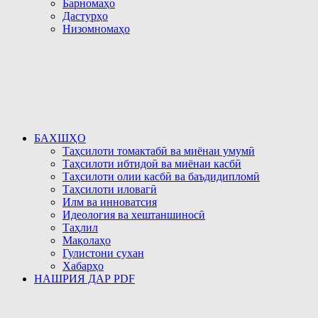
Барномаҳо
Дастурҳо
Низомномаҳо
БАХШҲО
Таҳсилоти томактабӣ ва миёнаи умумӣ
Таҳсилоти ибтидоӣ ва миёнаи касбӣ
Таҳсилоти олии касбӣ ва баъдидипломӣ
Таҳсилоти иловагӣ
Илм ва инноватсия
Идеология ва хештаншиносӣ
Таҳлил
Мақолаҳо
Гулистони сухан
Хабарҳо
НАШРИЯ ДАР PDF