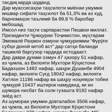
тасдиқ карда шуданд.
Дар муассисаҳои таҳсилоти миёнаи умумии
кишвар сифати таҳсилот ба 51,3% ва аз худ,
барномаҳои таълимӣ ба 99,8 % баробар
мебошад.
Имсол низ таҳти сарпарастии Пешвои миллат,
Президенти Ҷумҳурии Тоҷикистон, муҳтарам
Эмомалӣ Раҳмон озмуни ҷумҳуриявии “Фурӯғи
субҳи доноӣ китоб аст” дар сатҳи баланди
ташкилӣ баргузор гардида истодааст.
Дар даври дуюми озмун 47 ҳазору 51 нафар,
аз ҷумла, аз Вилояти Мухтори Кӯҳистони
Бадахшон 1482 нафар, шаҳри Душанбе 4904
нафар, вилояти Суғд 19042 нафар, вилояти
Хатлон 11186 нафар ва шаҳру ноҳияҳои тобеи
ҷумҳурӣ 10437 иштирок намуданд, ки ин
шумора нисбат ба соли гузашта 9192 нафар
зиёд аст.
Аз шумораи умумии довталабон 3506 нафар,
аз ҷумла, аз Вилояти Мухтори Кӯҳистони