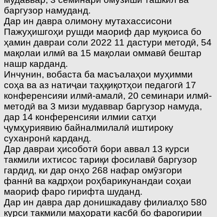
баргузор намуданд.
Дар ин давра олимону мутахассисони
Пажуҳишгоҳи рушди маориф дар муқоиса бо
ҳамин давраи соли 2022 11 дастури методӣ, 54
мақолаи илмӣ ва 15 мақолаи оммавӣ бештар
нашр карданд.
Инчунин, вобаста ба масъалаҳои муҳимми
соҳа ва аз натиҷаи таҳқиқотҳои педагогӣ 17
конференсияи илмӣ-амалӣ, 20 семинари илмӣ-
методӣ ва 3 мизи мудаввар баргузор намуда,
дар 14 конференсияи илмии сатҳи
ҷумҳуриявию байналмилалӣ иштироку
суханронӣ карданд.
Дар давраи ҳисоботӣ бори аввал 13 курси
такмили ихтисос тариқи фосилавӣ баргузор
гардид, ки дар онҳо 268 нафар омӯзгори
фаннӣ ва кадрҳои роҳбарикунандаи соҳаи
маориф фаро гирифта шуданд.
Дар ин давра дар донишкадаву филиалҳо 580
курси такмили маҳорати касбӣ бо фарогирии