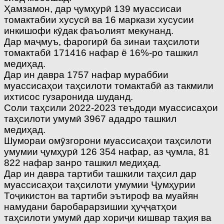
Ҳамзамон, дар ҷумҳурӣ 139 муассисаи
томактабии хусусӣ ва 16 маркази хусусии
инкишофи кӯдак фаъолият мекунанд.
Дар маҷмуъ, фарогирӣ ба зинаи таҳсилоти
томактабӣ 171416 нафар ё 16%-ро ташкил
медиҳад.
Дар ин давра 1757 нафар мураббии
муассисаҳои таҳсилоти томактабӣ аз такмили
ихтисос гузаронида шуданд.
Соли таҳсили 2022-2023 теъдоди муассисаҳои
таҳсилоти умумӣ 3967 ададро ташкил
медиҳад.
Шумораи омӯзгорони муассисаҳои таҳсилоти
умумии ҷумҳурӣ 126 354 нафар, аз ҷумла, 81
822 нафар занро ташкил медиҳад.
Дар ин давра тартиби ташкили таҳсил дар
муассисаҳои таҳсилоти умумии Ҷумҳурии
Тоҷикистон ва тартиби эътироф ва муайян
намудани баробарарзишии ҳуҷҷатҳои
таҳсилоти умумӣ дар хориҷи кишвар таҳия ва