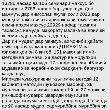
13280 нафар ва 106 семинари махсус бо
иштироки 2786 нафар баргузор шуд. Дар
маҷмуъ, дар нимсолаи якуми соли 2023 дар
курсҳои нақшавию ғайринақшавӣ, омӯзишӣ ва
семинарҳои махсус 22929 нафар такмили
тахассус намуда, маҳорату малака ва дониши
касбии худро сайқал додаанд.
Дар ин муддат дар маҷмуъ, аз ҷониби ҳайати
омӯзгорону кормандони ДҶТИБКСМ ва
филиалҳои он 8 китоб, 151 мақолаи илмӣ-
методӣ ва оммавӣ, 29 дастур ва модулҳои
таълимӣ таҳия шуда, 17 конференсия, 45 мизи
мудаввар ва чорабиниҳои фарҳангӣ баргузор
карда шуд.
Маркази ҷумҳуриявии таълимию методӣ 12
кабинети методии шуъбаҳои маориф, 39
муассисаи таълимии томактабӣ ва 27 маркази
инкишофи кӯдакро мавриди омӯзиш ва
расондани кумаки методӣ қарор дода, ба зиёда
аз 90 нафар мудир, сармураббия, мураббия ва