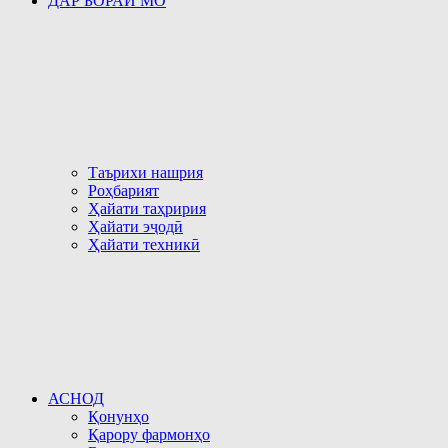
ДАР БОРАИ МО
Таърихи нашрия
Роҳбарият
Ҳайати таҳририя
Ҳайати эҷодӣ
Ҳайати техникӣ
АСНОД
Қонунҳо
Қарору фармонҳо