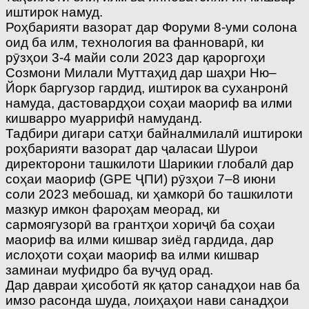
иштирок намуд.
Роҳбарияти вазорат дар Форуми 8-уми солона
оид ба илм, технология ва фанноварӣ, ки
рӯзҳои 3-4 майи соли 2023 дар қароргоҳи
Созмони Милали Муттаҳид дар шаҳри Ню–
Йорк баргузор гардид, иштирок ва суханронӣ
намуда, дастовардҳои соҳаи маориф ва илми
кишварро муаррифӣ намуданд.
Тадбири дигари сатҳи байналмилалӣ иштироки
роҳбарияти вазорат дар ҷаласаи Шурои
директорони ташкилоти Шарикии глобалӣ дар
соҳаи маориф (GPE ҶПИ) рӯзҳои 7–8 июни
соли 2023 мебошад, ки ҳамкорӣ бо ташкилоти
мазкур имкон фароҳам меорад, ки
сармоягузорӣ ва грантҳои хориҷӣ ба соҳаи
маориф ва илми кишвар зиёд гардида, дар
ислоҳоти соҳаи маориф ва илми кишвар
заминаи муфидро ба вуҷуд орад.
Дар давраи ҳисоботӣ як қатор санадҳои нав ба
имзо расонда шуда, лоиҳаҳои нави санадҳои