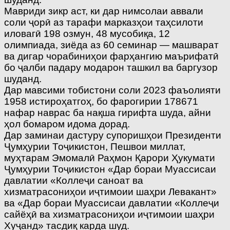
Мавриди зикр аст, ки дар нимсолаи аввали
соли ҷорӣ аз тарафи марказҳои таҳсилоти
иловагӣ 198 озмун, 48 мусобиқа, 12
олимпиада, зиёда аз 60 семинар — машварат
ва дигар чорабиниҳои фарҳангию маърифатӣ
бо ҷалби падару модарон ташкил ва баргузор
шуданд.
Дар мавсими тобистони соли 2023 фаъолияти
1958 истироҳатгоҳ, бо фарогирии 178671
нафар наврас ба нақша гирифта шуда, айни
ҳол бомаром идома дорад.
Дар заминаи дастуру супоришҳои Президенти
Ҷумҳурии Тоҷикистон, Пешвои миллат,
муҳтарам Эмомалӣ Раҳмон Қарори Ҳукумати
Ҷумҳурии Тоҷикистон «Дар бораи Муассисаи
давлатии «Коллеҷи саноат ва
хизматрасониҳои иҷтимоии шаҳри Левакант»
ва «Дар бораи Муассисаи давлатии «Коллеҷи
сайёҳӣ ва хизматрасониҳои иҷтимоии шаҳри
Хуҷанд» тасдиқ карда шуд.