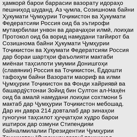
ҳамкорӣ барои баррасии вазорату идораҳо
пешниҳод шуданд. Аз ҷумла, Созишнома байни
Ҳукумати Ҷумҳурии Тоҷикистон ва Ҳукумати
Федератсияи Россия оид ба эътирофи
мутақобилаи унвон ва дараҷаҳои илмӣ, лоиҳаи
Протокол оид ба ворид намудани тағйирот ба
Созишнома байни Ҳукумати Ҷумҳурии
Тоҷикистон ва Ҳукумати Федератсияи Россия
дар бораи шартҳои фаъолияти мактаби
миёнаи таҳсилоти умумии Донишгоҳи
(славянии) Россия ва Тоҷикистон, Ёддошти
тафоҳум байни Вазорати маориф ва илми
Ҷумҳурии Тоҷикистон ва Фонди хайриявӣ ва
башардӯстонаи Зойид бин Султон ал-Наҳён
оид ба амалӣ намудани лоиҳаи сохтмони 5
мактаб дар Ҷумҳурии Тоҷикистон мебошад.
Дар ин давра 214 довталаб дар зинаҳои
гуногуни таҳсилот ҳуҷҷатҳои худро барои
иштирок дар озмуни Стипендияи
байналмилалии Президентии Ҷумҳурии