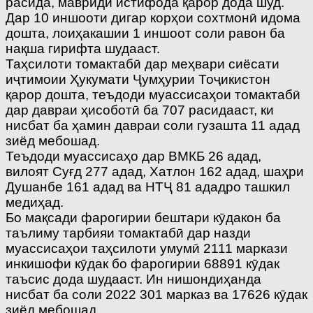
расида, мавриди истифода қарор дода шуд.
Дар 10 иншооти дигар корҳои сохтмонӣ идома
дошта, лоиҳакашии 1 иншоот соли равон ба
нақша гирифта шудааст.
Таҳсилоти томактабӣ дар меҳвари сиёсати
иҷтимоии Ҳукумати Ҷумҳурии Тоҷикистон
қарор дошта, теъдоди муассисаҳои томактабӣ
дар давраи ҳисоботӣ ба 707 расидааст, ки
нисбат ба ҳамин давраи соли гузашта 11 адад
зиёд мебошад.
Теъдоди муассисаҳо дар ВМКБ 26 адад,
вилоят Суғд 277 адад, Хатлон 162 адад, шаҳри
Душанбе 161 адад ва НТҶ 81 ададро ташкил
медиҳад.
Бо мақсади фарогирии бештари кӯдакон ба
таълиму тарбияи томактабӣ дар назди
муассисаҳои таҳсилоти умумӣ 2111 маркази
инкишофи кӯдак бо фарогирии 68891 кӯдак
таъсис дода шудааст. Ин нишондиҳанда
нисбат ба соли 2022 301 марказ ва 17626 кӯдак
зиёд мебошад.