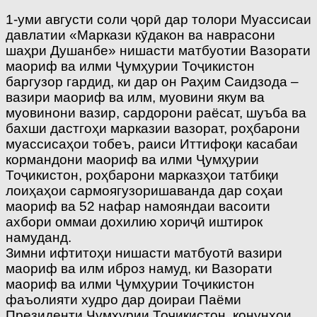
1-уми августи соли ҷорӣ дар толори Муассисаи
давлатии «Маркази кӯдакон ва наврасони
шаҳри Душанбе» нишасти матбуотии Вазорати
маориф ва илми Ҷумҳурии Тоҷикистон
баргузор гардид, ки дар он Раҳим Саидзода –
вазири маориф ва илм, муовини якум ва
муовинони вазир, сардорони раёсат, шуъба ва
бахши дастгоҳи марказии вазорат, роҳбарони
муассисаҳои тобеъ, раиси Иттифоқи касабаи
кормандони маориф ва илми Ҷумҳурии
Тоҷикистон, роҳбарони марказҳои татбиқи
лоиҳаҳои сармоягузоришаванда дар соҳаи
маориф ва 52 нафар намояндаи васоити
ахбори оммаи дохилию хориҷӣ иштирок
намуданд.
Зимни ифтитоҳи нишасти матбуотӣ вазири
маориф ва илм иброз намуд, ки Вазорати
маориф ва илми Ҷумҳурии Тоҷикистон
фаъолияти худро дар доираи Паёми
Президенти Ҷумҳурии Тоҷикистон, қонунҳои