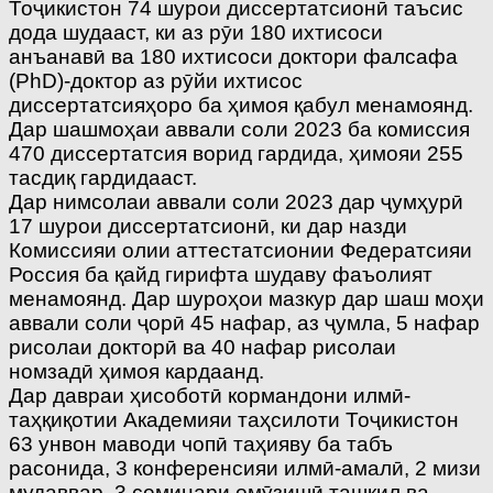
Тоҷикистон 74 шурои диссертатсионӣ таъсис
дода шудааст, ки аз рӯи 180 ихтисоси
анъанавӣ ва 180 ихтисоси доктори фалсафа
(PhD)-доктор аз рӯйи ихтисос
диссертатсияҳоро ба ҳимоя қабул менамоянд.
Дар шашмоҳаи аввали соли 2023 ба комиссия
470 диссертатсия ворид гардида, ҳимояи 255
тасдиқ гардидааст.
Дар нимсолаи аввали соли 2023 дар ҷумҳурӣ
17 шурои диссертатсионӣ, ки дар назди
Комиссияи олии аттестатсионии Федератсияи
Россия ба қайд гирифта шудаву фаъолият
менамоянд. Дар шуроҳои мазкур дар шаш моҳи
аввали соли ҷорӣ 45 нафар, аз ҷумла, 5 нафар
рисолаи докторӣ ва 40 нафар рисолаи
номзадӣ ҳимоя кардаанд.
Дар давраи ҳисоботӣ кормандони илмӣ-
таҳқиқотии Академияи таҳсилоти Тоҷикистон
63 унвон маводи чопӣ таҳияву ба табъ
расонида, 3 конференсияи илмӣ-амалӣ, 2 мизи
мудаввар, 3 семинари омӯзишӣ ташкил ва