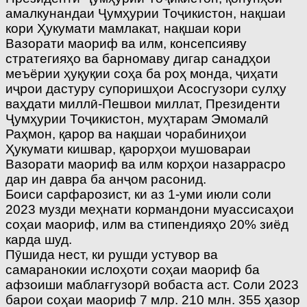
амалкунандаи Ҷумҳурии Тоҷикистон, нақшаи
кори Ҳукумати мамлакат, нақшаи кори
Вазорати маориф ва илм, консепсияву
стратегияҳо ва барномаву дигар санадҳои
меъёрии ҳуқуқии соҳа ба роҳ монда, ҷиҳати
иҷрои дастуру супоришҳои Асосгузори сулҳу
ваҳдати миллӣ-Пешвои миллат, Президенти
Ҷумҳурии Тоҷикистон, муҳтарам Эмомалӣ
Раҳмон, қарор ва нақшаи чорабиниҳои
Ҳукумати кишвар, қарорҳои мушовараи
Вазорати маориф ва илм корҳои назаррасро
дар ин давра ба анҷом расонид.
Боиси сарфарозист, ки аз 1-уми июли соли
2023 музди меҳнати кормандони муассисаҳои
соҳаи маориф, илм ва стипендияҳо 20% зиёд
карда шуд.
Пӯшида нест, ки рушди устувор ва
самаранокии ислоҳоти соҳаи маориф ба
афзоиши маблағгузорӣ вобаста аст. Соли 2023
барои соҳаи маориф 7 млр. 210 млн. 355 ҳазор