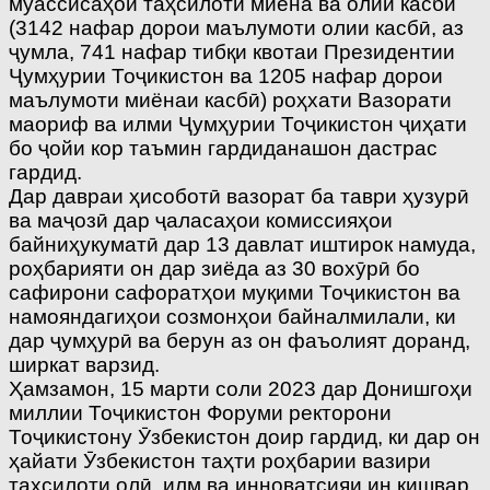
муассисаҳои таҳсилоти миёна ва олии касбӣ
(3142 нафар дорои маълумоти олии касбӣ, аз
ҷумла, 741 нафар тибқи квотаи Президентии
Ҷумҳурии Тоҷикистон ва 1205 нафар дорои
маълумоти миёнаи касбӣ) роҳхати Вазорати
маориф ва илми Ҷумҳурии Тоҷикистон ҷиҳати
бо ҷойи кор таъмин гардиданашон дастрас
гардид.
Дар давраи ҳисоботӣ вазорат ба таври ҳузурӣ
ва маҷозӣ дар ҷаласаҳои комиссияҳои
байниҳукуматӣ дар 13 давлат иштирок намуда,
роҳбарияти он дар зиёда аз 30 вохӯрӣ бо
сафирони сафоратҳои муқими Тоҷикистон ва
намояндагиҳои созмонҳои байналмилали, ки
дар ҷумҳурӣ ва берун аз он фаъолият доранд,
ширкат варзид.
Ҳамзамон, 15 марти соли 2023 дар Донишгоҳи
миллии Тоҷикистон Форуми ректорони
Тоҷикистону Ӯзбекистон доир гардид, ки дар он
ҳайати Ӯзбекистон таҳти роҳбарии вазири
таҳсилоти олӣ, илм ва инноватсияи ин кишвар