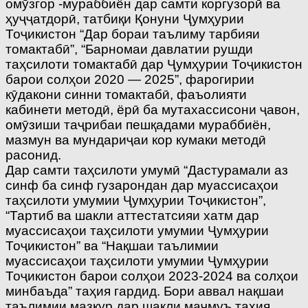
омӯзгор -мураббиён дар самти коргузорӣ ва
ҳуҷҷатдорӣ, татбиқи Қонуни Ҷумҳурии
Тоҷикистон “Дар бораи таълиму тарбияи
томактабӣ”, “Барномаи давлатии рушди
таҳсилоти томактабӣ дар Ҷумҳурии Тоҷикистон
барои солҳои 2020 — 2025”, фарогирии
кӯдакони синни томактабӣ, фаъолияти
кабинети методӣ, ёрӣ ба мутахассисони ҷавон,
омӯзиши таҷрибаи пешқадами мураббиён,
мазмун ва мундариҷаи кор кумаки методӣ
расонид.
Дар самти таҳсилоти умумӣ “Дастурамали аз
синф ба синф гузарондан дар муассисаҳои
таҳсилоти умумии Ҷумҳурии Тоҷикистон”,
“Тартиб ва шакли аттестатсияи хатм дар
муассисаҳои таҳсилоти умумии Ҷумҳурии
Тоҷикистон” ва “Нақшаи таълимии
муассисаҳои таҳсилоти умумии Ҷумҳурии
Тоҷикистон барои солҳои 2023-2024 ва солҳои
минбаъда” таҳия гардид. Бори аввал нақшаи
таълимии мазкур дар шакли маҷмуъ таҳия