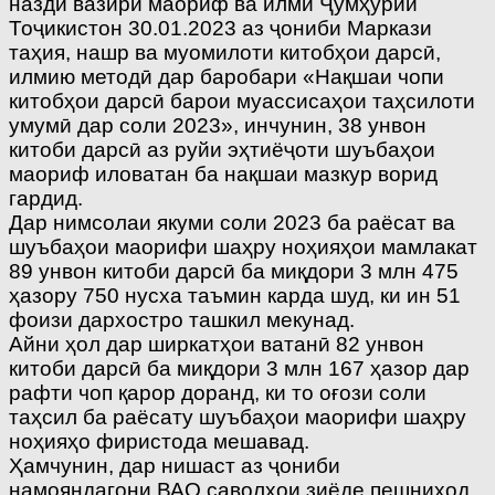
назди вазири маориф ва илми Ҷумҳурии
Тоҷикистон 30.01.2023 аз ҷониби Маркази
таҳия, нашр ва муомилоти китобҳои дарсӣ,
илмию методӣ дар баробари «Нақшаи чопи
китобҳои дарсӣ барои муассисаҳои таҳсилоти
умумӣ дар соли 2023», инчунин, 38 унвон
китоби дарсӣ аз руйи эҳтиёҷоти шуъбаҳои
маориф иловатан ба нақшаи мазкур ворид
гардид.
Дар нимсолаи якуми соли 2023 ба раёсат ва
шуъбаҳои маорифи шаҳру ноҳияҳои мамлакат
89 унвон китоби дарсӣ ба миқдори 3 млн 475
ҳазору 750 нусха таъмин карда шуд, ки ин 51
фоизи дархостро ташкил мекунад.
Айни ҳол дар ширкатҳои ватанӣ 82 унвон
китоби дарсӣ ба миқдори 3 млн 167 ҳазор дар
рафти чоп қарор доранд, ки то оғози соли
таҳсил ба раёсату шуъбаҳои маорифи шаҳру
ноҳияҳо фиристода мешавад.
Ҳамчунин, дар нишаст аз ҷониби
намояндагони ВАО саволҳои зиёде пешниҳод