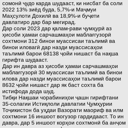
сомонӣ ҷудо карда шудааст, ки нисбат ба соли
2022 13% зиёд буда, 5,7%-и Маҷмуи
Маҳсулоти Дохилӣ ва 18,9%-и буҷети
давлатиро дар бар мегирад.
Дар соли 2023 дар қалам-рави ҷумҳурӣ аз
ҳисоби ҳамаи сарчашмаҳои маблағгузорӣ
сохтмони 312 бинои муассисаи таълимӣ ва
бинои иловагӣ дар назди муассисаҳои
таълимӣ барои 68138 ҷойи нишаст ба нақша
гирифта шудааст.
Дар ин давра аз ҳисоби ҳамаи сарчашмаҳои
маблағгузорӣ 30 муассисаи таълимӣ ва бинои
илова дар назди муассисаҳои таълимӣ барои
8632 ҷойи нишаст дар як баст сохта ба
истифода дода шуд.
Тибқи Нақшаи чорабиниҳои ҷашн гирифтани
35-солагии Истиқлоли давлатии Ҷумҳурии
Тоҷикистон ба уҳдаи Вазорати маориф ва илм
сохтмони 16 иншоот вогузор гардидааст. То ин
давра, дар 5 иншоот корҳои сохтмонӣ ба анҷом