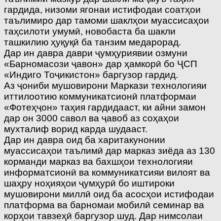
гардида, низоми ягонаи истифодаи соатҳои
таълимиро дар тамоми шаклҳои муассисаҳои
таҳсилоти умумӣ, новобаста ба шакли
ташкилию ҳуқуқӣ ба танзим медарорад.
Дар ин давра даври ҷумҳуриявии озмуни
«Барномасози ҷавон» дар ҳамкорӣ бо ҶСП
«Индиго Тоҷикистон» баргузор гардид.
Аз ҷониби мушовирони Маркази технологияи
иттилоотию коммуникатсионӣ платформаи
«Фотеҳҷон» таҳия гардидааст, ки айни замон
дар он 3000 савол ва ҷавоб аз соҳаҳои
мухталиф ворид карда шудааст.
Дар ин давра оид ба харитакунонии
муассисаҳои таълимӣ дар марказ зиёда аз 130
корманди марказ ва бахшҳои технологияи
информатсионӣ ва коммуникатсияи вилоят ва
шаҳру ноҳияҳои ҷумҳурӣ бо иштироки
мушовирони миллӣ оид ба асосҳои истифодаи
платформа ва барномаи мобилӣ семинар ва
корҳои тавзеҳӣ баргузор шуд. Дар нимсолаи