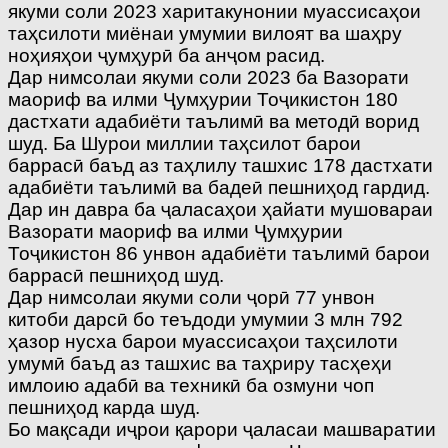
якуми соли 2023 харитакунонии муассисаҳои
таҳсилоти миёнаи умумии вилоят ва шаҳру
ноҳияҳои ҷумҳурӣ ба анҷом расид.
Дар нимсолаи якуми соли 2023 ба Вазорати
маориф ва илми Ҷумҳурии Тоҷикистон 180
дастхати адабиёти таълимӣ ва методӣ ворид
шуд. Ба Шурои миллии таҳсилот барои
баррасӣ баъд аз таҳлилу ташхис 178 дастхати
адабиёти таълимӣ ва бадеӣ пешниҳод гардид.
Дар ин давра ба ҷаласаҳои ҳайати мушовараи
Вазорати маориф ва илми Ҷумҳурии
Тоҷикистон 86 унвон адабиёти таълимӣ барои
баррасӣ пешниҳод шуд.
Дар нимсолаи якуми соли ҷорӣ 77 унвон
китоби дарсӣ бо теъдоди умумии 3 млн 792
ҳазор нусха барои муассисаҳои таҳсилоти
умумӣ баъд аз ташхис ва таҳриру тасҳеҳи
имлоию адабӣ ва техникӣ ба озмуни чоп
пешниҳод карда шуд.
Бо мақсади иҷрои қарори ҷаласаи машваратии