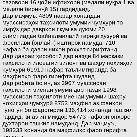
сазовори 16 ҷойи ифтихорӣ (медали нуқра 1 ва
медали биринҷӣ 15) гардиданд.
Дар маҷмуъ, 4809 нафар хонандаи
муассисаҳои таҳсилоти умумии ҷумҳурӣ то
имрӯз дар даврҳои якум ва дуюми 20
олимпиадаи байналмилалӣ тариқи ҳузурӣ ва
фосилавӣ (онлайн) иштирок намуда, 710
нафар ба даври ниҳоӣ роҳхат гирифтанд.
Дар давраи ҳисоботӣ дар назди 84 маркази
таҳсилоти иловагии вилоят ва шаҳру ноҳияҳои
ҷумҳурӣ 61919 нафар таълимгиранда ба
маҳфилҳо фаро гирифта шуданд.
Дар робита бо ин, аз 3967 муассисаи
таҳсилоти миёнаи умумӣ дар назди 1998
муассисаи таҳсилоти миёнаи умумии шаҳру
ноҳияҳои ҷумҳурӣ 8753 маҳфил аз фанҳои
гуногун бо фарогирии 136,414 хонанда ташкил
гардид, ки аз ин миқдор 54773 нафари онҳоро
духтарон ташкил намуданд. Дар маҷмуъ,
198333 хонанда ба маҳфилҳо фаро гирифта
шуданд.