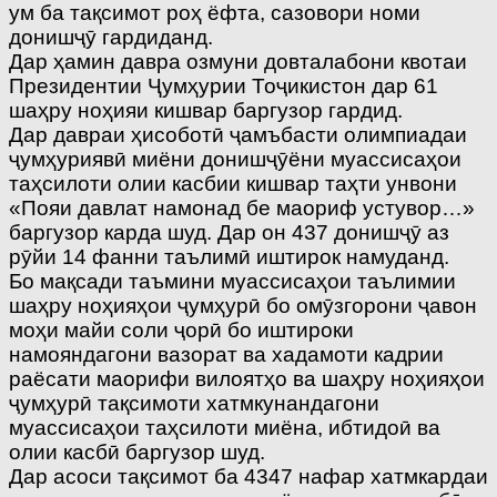
ум ба тақсимот роҳ ёфта, сазовори номи
донишҷӯ гардиданд.
Дар ҳамин давра озмуни довталабони квотаи
Президентии Ҷумҳурии Тоҷикистон дар 61
шаҳру ноҳияи кишвар баргузор гардид.
Дар давраи ҳисоботӣ ҷамъбасти олимпиадаи
ҷумҳуриявӣ миёни донишҷӯёни муассисаҳои
таҳсилоти олии касбии кишвар таҳти унвони
«Пояи давлат намонад бе маориф устувор…»
баргузор карда шуд. Дар он 437 донишҷӯ аз
рӯйи 14 фанни таълимӣ иштирок намуданд.
Бо мақсади таъмини муассисаҳои таълимии
шаҳру ноҳияҳои ҷумҳурӣ бо омӯзгорони ҷавон
моҳи майи соли ҷорӣ бо иштироки
намояндагони вазорат ва хадамоти кадрии
раёсати маорифи вилоятҳо ва шаҳру ноҳияҳои
ҷумҳурӣ тақсимоти хатмкунандагони
муассисаҳои таҳсилоти миёна, ибтидоӣ ва
олии касбӣ баргузор шуд.
Дар асоси тақсимот ба 4347 нафар хатмкардаи