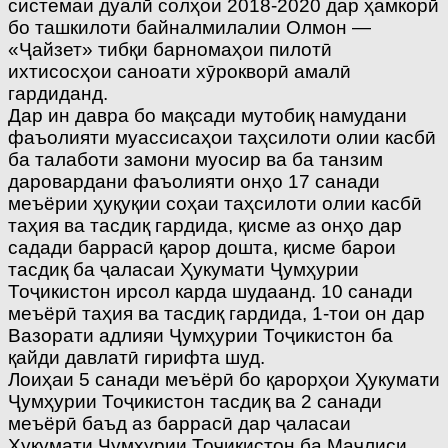
системаи дуалӣ солҳои 2018-2020 дар ҳамкорӣ
бо ташкилоти байналмилалии Олмон —
«Ҷайзет» тибқи барномаҳои пилотӣ
ихтисосҳои саноати хӯрокворӣ амалӣ
гардиданд.
Дар ин давра бо мақсади мутобиқ намудани
фаъолияти муассисаҳои таҳсилоти олии касбӣ
ба талаботи замони муосир ва ба танзим
даровардани фаъолияти онҳо 17 санади
меъёрии ҳуқуқии соҳаи таҳсилоти олии касбӣ
таҳия ва тасдиқ гардида, қисме аз онҳо дар
садади баррасӣ қарор дошта, қисме барои
тасдиқ ба ҷаласаи Ҳукумати Ҷумҳурии
Тоҷикистон ирсол карда шудаанд. 10 санади
меъёрӣ таҳия ва тасдиқ гардида, 1-тои он дар
Вазорати адлияи Ҷумҳурии Тоҷикистон ба
қайди давлатӣ гирифта шуд.
Лоиҳаи 5 санади меъёрӣ бо қарорҳои Ҳукумати
Ҷумҳурии Тоҷикистон тасдиқ ва 2 санади
меъёрӣ баъд аз баррасӣ дар ҷаласаи
Ҳукумати Ҷумҳурии Тоҷикистон ба Маҷлиси