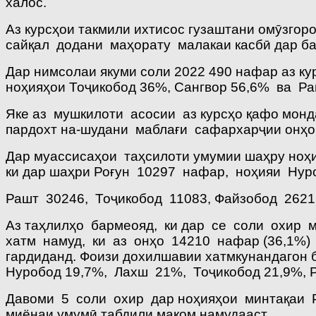
халос.
Аз курсҳои такмили ихтисос гузаштани омӯзго
сайқал додани маҳорату малакаи касбӣ дар ба
Дар нимсолаи якуми соли 2022 490 нафар аз ку
ноҳияҳои Тоҷикобод 36%, Сангвор 56,6% ва Ра
Яке аз мушкилоти асосии аз курсҳо қафо мон
пардохт на-шудани маблағи сафархарҷии онҳо
Дар муассисаҳои таҳсилоти умумии шаҳру ноҳи
ки дар шаҳри Роғун 10297 нафар, ноҳияи Нур
Рашт 30246, Тоҷикобод 11083, Файзобод 262
Аз таҳлилҳо бармеояд, ки дар се соли охир
хатм намуд, ки аз онҳо 14210 нафар (36,1%)
гардиданд. Фоизи дохилшавии хатмкунандагон б
Нуробод 19,7%, Лахш 21%, Тоҷикобод 21,9%, Р
Давоми 5 соли охир дар ноҳияҳои минтақаи Р
миёнаи умумӣ табдили мақом намудааст.