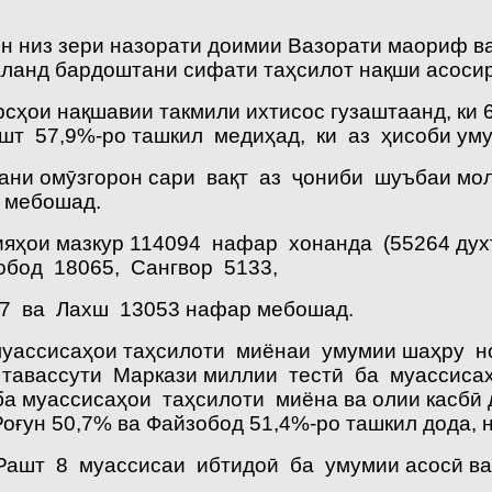
рон низ зери назорати доимии Вазорати маориф 
ланд бардоштани сифати таҳсилот нақши асосир
рсҳои нақшавии такмили ихтисос гузаштаанд, ки
шт 57,9%-ро ташкил медиҳад, ки аз ҳисоби ум
дани омӯзгорон сари вақт аз ҷониби шуъбаи мо
 мебошад.
яҳои мазкур 114094 нафар хонанда (55264 духт
обод 18065, Сангвор 5133,
17 ва Лахш 13053 нафар мебошад.
 муассисаҳои таҳсилоти миёнаи умумии шаҳру 
 тавассути Маркази миллии тестӣ ба муассиса
а муассисаҳои таҳсилоти миёна ва олии касбӣ 
оғун 50,7% ва Файзобод 51,4%-ро ташкил дода, 
ашт 8 муассисаи ибтидоӣ ба умумии асосӣ ва 