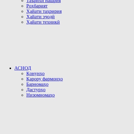
Таърихи нашрия
Роҳбарият
Ҳайати таҳририя
Ҳайати эҷодӣ
Ҳайати техникӣ
АСНОД
Қонунҳо
Қарору фармонҳо
Барномаҳо
Дастурҳо
Низомномаҳо