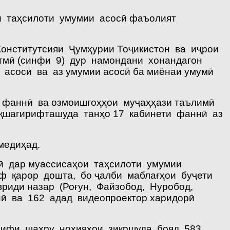
аи таҳсилоти умумии асосӣ фаъолият
Конститутсияи Ҷумҳурии Тоҷикистон ва иҷрои
тмӣ (синфи 9) дур намондани хонандагон
и асосӣ ва аз умумии асосӣ ба миёнаи умумӣ
 фаннӣ ва озмоишгоҳҳои муҷаҳҳази таълимӣ
нақшагирифташуда танҳо 17 кабинети фаннӣ аз
медиҳад.
ӣ дар муассисаҳои таҳсилоти умумии
иф қарор дошта, бо ҷалби маблағҳои буҷети
вриди назар (Роғун, Файзобод, Нуробод,
онӣ ва 162 адад видеопроектор харидорӣ
орифи шаҳру ноҳияҳои зикршуда бояд 583