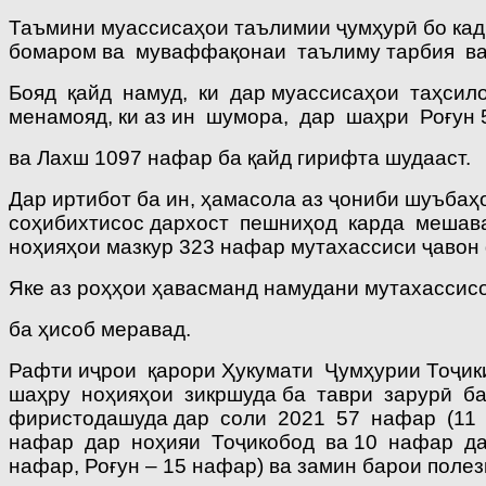
Таъмини муассисаҳои таълимии ҷумҳурӣ бо кадр
бомаром ва муваффақонаи таълиму тарбия ва
Бояд қайд намуд, ки дар муассисаҳои таҳсил
менамояд, ки аз ин шумора, дар шаҳри Роғун
ва Лахш 1097 нафар ба қайд гирифта шудааст.
Дар иртибот ба ин, ҳамасола аз ҷониби шуъба
соҳибихтисос дархост пешниҳод карда мешава
ноҳияҳои мазкур 323 нафар мутахассиси ҷавон
Яке аз роҳҳои ҳавасманд намудани мутахасси
ба ҳисоб меравад.
Рафти иҷрои қарори Ҳукумати Ҷумҳурии Тоҷики
шаҳру ноҳияҳои зикршуда ба таври зарурӣ ба 
фиристодашуда дар соли 2021 57 нафар (11 
нафар дар ноҳияи Тоҷикобод ва 10 нафар дар
нафар, Роғун – 15 нафар) ва замин барои поле