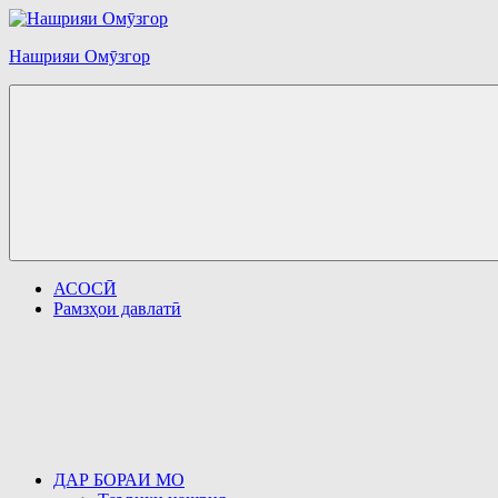
Перейти
к
Нашрияи Омӯзгор
содержимому
АСОСӢ
Рамзҳои давлатӣ
ДАР БОРАИ МО