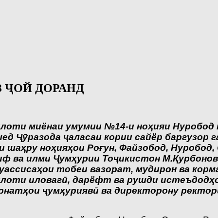
З ҶОЙ ДОРАНД
силоти миёнаи умумии №14-и ноҳияи Нуробод
д Ҷӯразода ҷаласаи кории сайёр баргузор га
 шаҳру ноҳияҳои Роғун, Файзобод, Нуробод, 
ф ва илми Ҷумҳурии Тоҷикистон М.Қурбонов,
муассисаҳои тобеи вазорат, мудирон ва кор
илоти иловагӣ, дарёфт ва рушди истеъдодҳ
рнатҳои ҷумҳуриявӣ ва директорону ректор