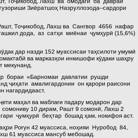
т, Тоҷикобод, Лахш ва омодагӣ ба давраи
, гузориши Зиёратшоҳ Назруллозода–сардори
, Рашт, Тоҷикобод, Лахш ва Сангвор 4656 нафар
 ташкил дода, аз сатҳи миёнаи ҷумҳурӣ (15,6%)
ӯдак дар назди 152 муассисаи таҳсилоти умумӣ
томактабӣ ва марказҳои инкишофи кӯдаки шаҳру
т мекунанд.
дар бораи «Барномаи давлатии рушди
анд ҷиҳати амалигардонии он қарори раисони
н нагардидааст.
буҷети маҳал ва маблағи падару модарон дар
 сомониву 10 дирам, Рашт 9 сомонӣ, Лахш 2
гари ҷумҳурӣ беҳтар бошад ҳам, нокифоя аст.
шаҳри Роғун 42 муассиса, ноҳияи Нуробод 84,
ахш 61 муассиса мансуб мебошад.