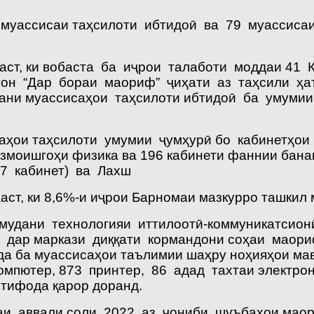
7 муассисаи таҳсилоти ибтидоӣ ва 79 муассис
аст, ки вобаста ба иҷрои талаботи моддаи 41 
тон “Дар бораи маориф” ҷиҳати аз таҳсили ҳа
удани муассисаҳои таҳсилоти ибтидоӣ ба умуми
аҳои таҳсилоти умумии ҷумҳурӣ бо кабинетҳои
озмоишгоҳи физика ва 196 кабинети фаннии ба
(7 кабинет) ва Лахш
аст, ки 8,6%-и иҷрои Барномаи мазкурро ташкил 
дани технологияи иттилоотӣ-коммуникатсион
 дар маркази диққати кормандони соҳаи маор
да ба муассисаҳои таълимии шаҳру ноҳияҳои ма
омпютер, 873 принтер, 86 адад тахтаи электр
тифода қарор доранд.
аи аввали соли 2022 аз ҷониби шуъбаҳои ма