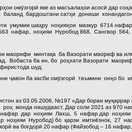
ҳои омӯзгорӣ яке аз масъалаҳои асосӣ дар соҳа
 баланд бардоштани сатҳи дониши хонандагон 
оти умумии шаҳру ноҳияҳои мазкур 6714 нафар 
 563 нафар, ноҳияи Нуробод 868, Сангвор 564,
ҳои маорифи минтақа ба Вазорати маориф ва ил
д. Вобаста ба ин, бо роҳхати Вазорати маор
 фиристода шуд.
сони ҷавон ба касби омӯзгорӣ таъмини онҳо бо
стон аз 03.05.2006, №197 «Дар бораи муқаррар
роҳ монда нашудааст. Дар соли 2021 аз 970 на
нафар дар ноҳияи Лахш, 5 нафар дар ноҳияи
 ноҳияи Нуробод) бо қарзи имтиёзнок, 27 наф
зкорӣ ва боғдорӣ 20 нафар (Файзобод – 16 нафар