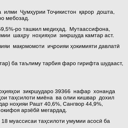
ва илми Ҷумҳурии Тоҷикистон қарор дошта,
о мебозад.
 69,5%-ро ташкил медиҳад. Мутаассифона,
умии шаҳру ноҳияҳои зикршуда камтар аст.
лияи мақомомоти иҷроияи ҳокимияти давлатӣ
ар) ба таълиму тарбия фаро гирифта шудааст,
ноҳияҳои зикршударо 39366 нафар хонанда
ҳои таҳсилоти миёна ва олии кишвар дохил
дар ноҳияи Рашт 40,6%, Сангвор 44,9%,
нокифоя арзёбӣ мегардад.
18 муассисаи таҳсилоти умумии асосӣ ба