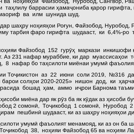
 ва ноҳияҳои Файзобод, Нуробод, Сангвор, Раш
и таҳлилу баррасии ҳамаҷониба қарор гирифта
маориф ва илм шунида шуд.
ӣ дар шаҳру ноҳияҳои Роғун, Файзобод, Нуробод
аълиму тарбия фаро гирифта шудааст, ки 6,4%-ро
ноҳияи Файзобод 152 гурӯҳ маркази инкишофи к
т. Аз 231 нафар мураббие, ки дар муассисаҳои 
, 8 нафар бо таҳсилоти миёнаи умумӣ фаъолия
рии Тоҷикистон аз 22 июни соли 2019, №316 
н барои солҳои 2020-2025» нишон дод, ки ҳарч
 расида бошад ҳам, аммо иҷрои Барнома таъми
 ҳисоби миёна дар як рӯз ба як кӯдак аз ҳисоби 
зобод 2 сомонӣ, Тоҷикобод 1 сомонӣ, Нуробод 2
рам пешбинӣ шудааст, ки аз шаҳру ноҳияҳои ди
силоти умумӣ фаъолият менамояд, ки аз он ба 
Тоҷикобод 38, ноҳияи Файзобод 65 ва ноҳияи Л