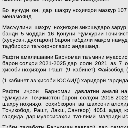
Бо вуҷуди он, дар шаҳру ноҳияҳои мазкур 10
менамоянд.
Масъулини шаҳру ноҳияҳои зикршударо зарур 
банди 5 моддаи 16 Қонуни Ҷумҳурии Тоҷикис
(хусусан, духтарон) барои табдили мақом нам
тадбирҳои таъхирнопазир андешанд.
Рафти амалишавии Барномаи таъмини муассис
барои солҳои 2021-2025 дар соли 2021 аз 7 
ҳисоби ноҳияҳои Рашт (9 кабинет), Файзобод 
(1 кабинет аз ҳисоби ЮСАИД) харидорӣ гардида
Рафти иҷрои Барномаи давлатии амалӣ наму
Ҷумҳурии Тоҷикистон барои солҳои 2018-2022
шаҳру ноҳияҳо, соҳибкорон ва шахсони алоҳи
Тоҷикобод, Рашт, Лахш, Сангвор) 4051 адад к
гардида, дар муассисаҳои таълимӣ мавриди ис
Тибқи талаботи Барномаи давлатӣ дар семоҳ