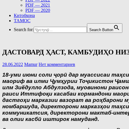
PDF — 2021
PDF — 2020
Китобхона
ТАМОС
Search for:
Search Button
ДАСТОВАРД ҲАСТ, КАМБУДИҲО НИ
28.06.2022
Mamur
Нет комментариев
18-уми июни соли ҷорӣ дар муассисаи таҳ
маориф ва илми Ҷумҳурии Тоҷикистон Ҷамше
илм Зиёдулло Абдулзода, муовинони раисони
раиси Иттифоқи касабаи кормандони маори
дастгоҳи марказии вазорат ва роҳбарони 
номбаршуда, директорони марказҳои таҳс
коммуникатсия, директорони мактаб-инте
ва олии касбӣ иштирок намуданд.