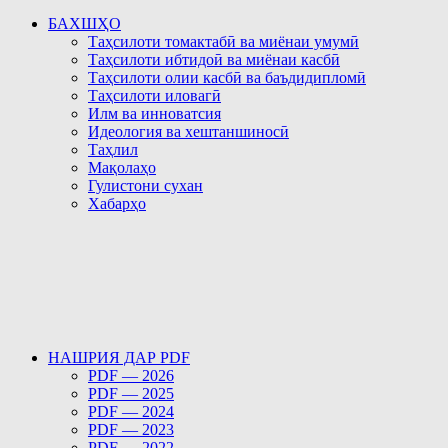
БАХШҲО
Таҳсилоти томактабӣ ва миёнаи умумӣ
Таҳсилоти ибтидоӣ ва миёнаи касбӣ
Таҳсилоти олии касбӣ ва баъдидипломӣ
Таҳсилоти иловагӣ
Илм ва инноватсия
Идеология ва хештаншиносӣ
Таҳлил
Мақолаҳо
Гулистони сухан
Хабарҳо
НАШРИЯ ДАР PDF
PDF — 2026
PDF — 2025
PDF — 2024
PDF — 2023
PDF — 2022