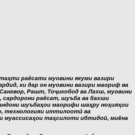
 таҳти раёсати муовини якуми вазири
рдид, ки дар он муовини вазири маориф ва
Сангвор, Рашт, Тоҷикобод ва Лахш, муовини
 сардорони раёсат, шуъба ва бахши
мандони шуъбаҳои маорифи шаҳру ноҳияҳои
о, технологияи иттилоотӣ ва
и муассисаҳои таҳсилоти ибтидоӣ, миёна