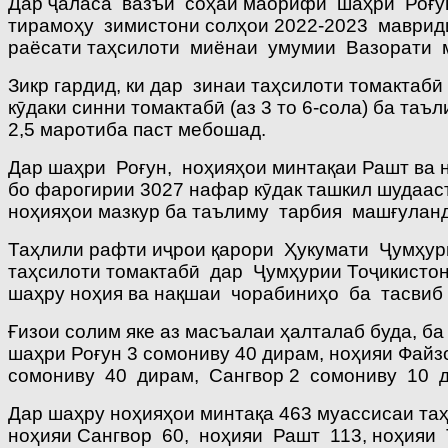
Дар ҷаласа вазъи соҳаи маорифи шаҳри Роғун
тирамоҳу зимистони солҳои 2022-2023 маврид
раёсати таҳсилоти миёнаи умумии Вазорати 
Зикр гардид, ки дар зинаи таҳсилоти томактаб
кӯдаки синни томактабӣ (аз 3 то 6-сола) ба т
2,5 маротиба паст мебошад.
Дар шаҳри Роғун, ноҳияҳои минтақаи Рашт ва 
бо фарогирии 3027 нафар кӯдак ташкил шудаас
ноҳияҳои мазкур ба таълиму тарбия машғуланд
Таҳлили рафти иҷрои қарори Ҳукумати Ҷумҳу
таҳсилоти томактабӣ дар Ҷумҳурии Тоҷикисто
шаҳру ноҳия ва нақшаи чорабиниҳо ба тасвиб
Ғизои солим яке аз масъалаи ҳалталаб буда, ба
шаҳри Роғун 3 сомониву 40 дирам, ноҳияи Фай
сомониву 40 дирам, Сангвор 2 сомониву 10 ди
Дар шаҳру ноҳияҳои минтақа 463 муассисаи таҳ
ноҳияи Сангвор 60, ноҳияи Рашт 113, ноҳияи 