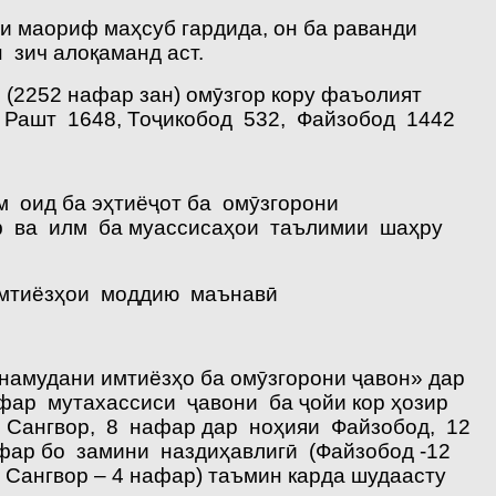
и маориф маҳсуб гардида, он ба раванди
зич алоқаманд аст.
(2252 нафар зан) омӯзгор кору фаъолият
 Рашт 1648, Тоҷикобод 532, Файзобод 1442
м оид ба эҳтиёҷот ба омӯзгорони
иф ва илм ба муассисаҳои таълимии шаҳру
 имтиёзҳои моддию маънавӣ
 намудани имтиёзҳо ба омӯзгорони ҷавон» дар
фар мутахассиси ҷавони ба ҷойи кор ҳозир
 Сангвор, 8 нафар дар ноҳияи Файзобод, 12
ар бо замини наздиҳавлигӣ (Файзобод -12
, Сангвор – 4 нафар) таъмин карда шудаасту