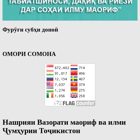
Фурӯғи субҳи доноӣ
ОМОРИ СОМОНА
Нашрияи Вазорати маориф ва илми
Ҷумҳурии Тоҷикистон