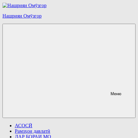
Перейти
к
содержимому
Нашрияи Омӯзгор
Меню
АСОСӢ
Рамзҳои давлатӣ
ДАР БОРАИ МО