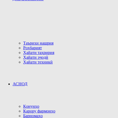
Таърихи нашрия
Роҳбарият
Ҳайати таҳририя
Ҳайати эҷодӣ
Ҳайати техникӣ
АСНОД
Қонунҳо
Қарору фармонҳо
Барномаҳо