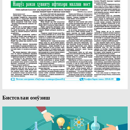
Бистсолаи омӯзиш