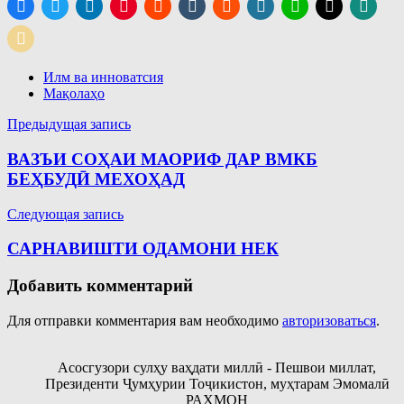
Илм ва инноватсия
Мақолаҳо
Навигация
Предыдущая запись
по
ВАЗЪИ СОҲАИ МАОРИФ ДАР ВМКБ
записям
БЕҲБУДӢ МЕХОҲАД
Следующая запись
САРНАВИШТИ ОДАМОНИ НЕК
Добавить комментарий
Для отправки комментария вам необходимо
авторизоваться
.
Асосгузори сулҳу ваҳдати миллӣ - Пешвои миллат,
Президенти Ҷумҳурии Тоҷикистон, муҳтарам Эмомалӣ
РАҲМОН