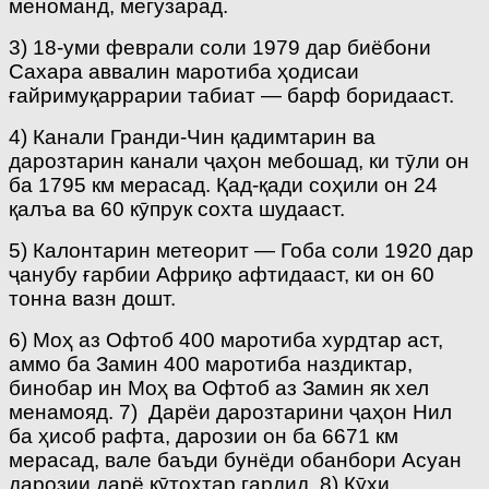
меноманд, мегузарад.
3) 18-уми феврали соли 1979 дар биёбони
Сахара аввалин маротиба ҳодисаи
ғайримуқаррарии табиат — барф боридааст.
4) Канали Гранди-Чин қадимтарин ва
дарозтарин канали ҷаҳон мебошад, ки тӯли он
ба 1795 км мерасад. Қад-қади соҳили он 24
қалъа ва 60 кӯпрук сохта шудааст.
5) Калонтарин метеорит — Гоба соли 1920 дар
ҷанубу ғарбии Африқо афтидааст, ки он 60
тонна вазн дошт.
6) Моҳ аз Офтоб 400 маротиба хурдтар аст,
аммо ба Замин 400 маротиба наздиктар,
бинобар ин Моҳ ва Офтоб аз Замин як хел
менамояд. 7) Дарёи дарозтарини ҷаҳон Нил
ба ҳисоб рафта, дарозии он ба 6671 км
мерасад, вале баъди бунёди обанбори Асуан
дарозии дарё кӯтоҳтар гардид. 8) Кӯҳи