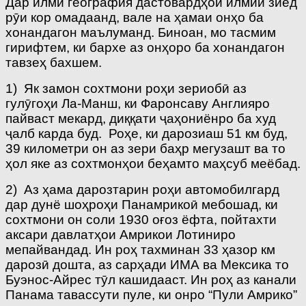
Дар илми география дастовардҳои илмии зиёд
рӯи кор омадаанд, вале на ҳамаи онҳо ба
хонандагон маълуманд. Биноан, мо тасмим
гирифтем, ки бархе аз онҳоро ба хонандагон
тавзеҳ бахшем.
1) Як замон сохтмони роҳи зериобӣ аз
гулӯгоҳи Ла-Манш, ки Фаронсаву Англияро
пайваст мекард, диққати ҷаҳониёнро ба худ
ҷалб карда буд. Роҳе, ки дарозиаш 51 км буд,
39 километри он аз зери баҳр мегузашт ва то
ҳол яке аз сохтмонҳои беҳамто маҳсуб меёбад.
2) Аз ҳама дарозтарин роҳи автомобилгард
дар дунё шоҳроҳи Панамрикоӣ мебошад, ки
сохтмони он соли 1930 оғоз ёфта, пойтахти
аксари давлатҳои Амрикои Лотиниро
мепайвандад. Ин роҳ тахминан 33 ҳазор км
дарозӣ дошта, аз сарҳади ИМА ва Мексика то
Буэнос-Айрес тӯл кашидааст. Ин роҳ аз канали
Панама тавассути пуле, ки онро “Пули Амрико”