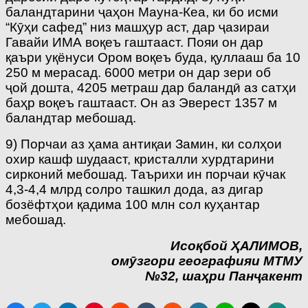
баландтарини ҷаҳон Мауна-Кеа, ки бо исми
“Кӯҳи сафед” низ машҳур аст, дар ҷазираи
Гавайи ИМА воқеъ гаштааст. Пояи он дар
қаъри уқёнуси Ором воқеъ буда, қуллааш ба 10
250 м мерасад. 6000 метри он дар зери об
ҷой дошта, 4205 метраш дар баландӣ аз сатҳи
баҳр воқеъ гаштааст. Он аз Эверест 1357 м
баландтар мебошад.
9) Порчаи аз ҳама антиқаи Замин, ки солҳои
охир кашф шудааст, кристалли хурдтарини
сирконий мебошад. Таърихи ин порчаи кӯчак
4,3-4,4 млрд солро ташкил дода, аз дигар
бозёфтҳои қадима 100 млн сол куҳантар
мебошад.
Исоқбой ҲАЛИМОВ,
омӯзгори географияи МТМУ
№32, шаҳри Панҷакент