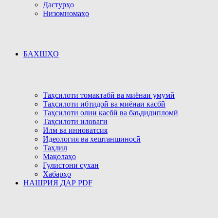
Дастурҳо
Низомномаҳо
БАХШҲО
Таҳсилоти томактабӣ ва миёнаи умумӣ
Таҳсилоти ибтидоӣ ва миёнаи касбӣ
Таҳсилоти олии касбӣ ва баъдидипломӣ
Таҳсилоти иловагӣ
Илм ва инноватсия
Идеология ва хештаншиносӣ
Таҳлил
Мақолаҳо
Гулистони сухан
Хабарҳо
НАШРИЯ ДАР PDF