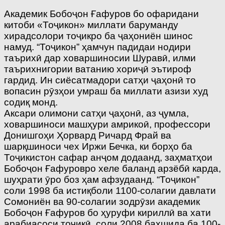
Академик Бобоҷон Ғафуров бо офаридани
китоби «Тоҷикон» миллати баруманду
хирадсолори тоҷикро ба ҷаҳониён шинос
намуд. “Тоҷикон” ҳамчун падидаи нодири
таърихӣ дар ховаршиносии Шуравӣ, илми
таърихнигории ватанию хориҷӣ эътироф
гардид. Ин сиёсатмадори сатҳи ҷаҳонӣ то
вопасин рӯзҳои умраш ба миллати азизи худ
содиқ монд.
Аксари олимони сатҳи ҷаҳонӣ, аз ҷумла,
ховаршиноси машҳури амрикоӣ, профессори
Донишгоҳи Ҳорвард Ричард Фрай ва
шарқшиноси чех Иржи Бечка, ки борҳо ба
Тоҷикистон сафар анҷом додаанд, заҳматҳои
Бобоҷон Ғафуровро хеле баланд арзёбӣ карда,
шуҳрати ӯро боз ҳам афзудаанд. “Тоҷикон”
соли 1998 ба истиқболи 1100-солагии давлати
Сомониён ва 90-солагии зодрӯзи академик
Бобоҷон Ғафуров бо ҳуруфи кириллӣ ва хати
арабиасоси тоҷикӣ, соли 2008 бахшида ба 100-