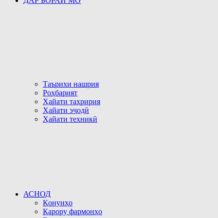
ДАР БОРАИ МО
Таърихи нашрия
Роҳбарият
Ҳайати таҳририя
Ҳайати эҷодӣ
Ҳайати техникӣ
АСНОД
Қонунҳо
Қарору фармонҳо