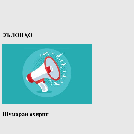
ЭЪЛОНҲО
Шумораи охирин