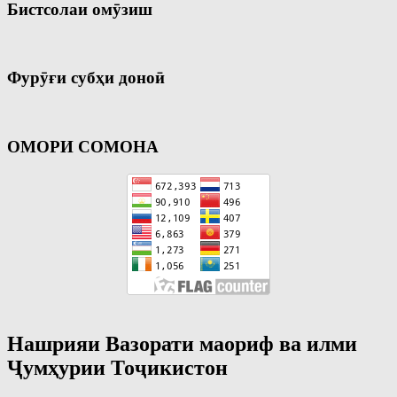
Бистсолаи омӯзиш
Фурӯғи субҳи доноӣ
ОМОРИ СОМОНА
Нашрияи Вазорати маориф ва илми
Ҷумҳурии Тоҷикистон