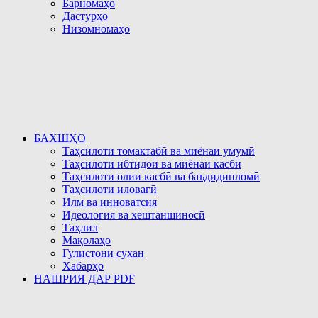
Барномаҳо
Дастурҳо
Низомномаҳо
БАХШҲО
Таҳсилоти томактабӣ ва миёнаи умумӣ
Таҳсилоти ибтидоӣ ва миёнаи касбӣ
Таҳсилоти олии касбӣ ва баъдидипломӣ
Таҳсилоти иловагӣ
Илм ва инноватсия
Идеология ва хештаншиносӣ
Таҳлил
Мақолаҳо
Гулистони сухан
Хабарҳо
НАШРИЯ ДАР PDF