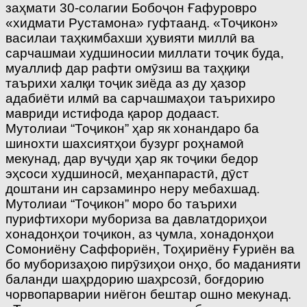
заҳмати 30-солагии Бобоҷон Ғафуровро
«хидмати Рустамона» гуфтаанд. «Тоҷикон»
василаи таҳкимбахши ҳувияти миллӣ ва
сарчашмаи худшиносии миллати тоҷик буда,
муаллиф дар рафти омӯзиш ва таҳқиқи
таърихи халқи тоҷик зиёда аз ду ҳазор
адабиёти илмӣ ва сарчашмаҳои таърихиро
мавриди истифода қарор додааст.
Мутолиаи “Тоҷикон” ҳар як хонандаро ба
шинохти шахсиятҳои бузург роҳнамоӣ
мекунад, дар вуҷуди ҳар як тоҷики бедор
эҳсоси худшиносӣ, меҳанпарастӣ, дӯст
доштани ин сарзаминро неру мебахшад.
Мутолиаи “Тоҷикон” моро бо таърихи
пурифтихори мубориза ва давлатдориҳои
хонадонҳои тоҷикон, аз ҷумла, хонадонҳои
Сомониёну Саффориён, Тоҳириёну Ғуриён ва
бо муборизаҳою пирӯзиҳои онҳо, бо маданияти
баланди шаҳрдорию шаҳрсозӣ, боғдорию
чорвопарварии ниёгон бештар ошно мекунад.