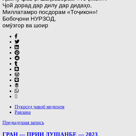
Ҷой дорад дар дилу дар дидаҳо,
Миллатамро посдорам «Тоҷикон»!
Бобоҷони НУРЗОД,
омӯзгор ва шоир
Пукрсед ҷавоб медиҳем
Равзана
Навигация
Предыдущая запись
по
ГРАН — ПРИИ ДУШАНБЕ — 2023