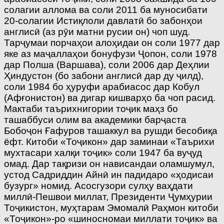
солагии аллома ва соли 2011 ба муносибати
20-солагии Истиқлоли давлатӣ бо забонҳои
англисӣ (аз рӯи матни русии он) чоп шуд.
Тарҷумаи порчаҳои алоҳидаи он соли 1977 дар
яке аз маҷаллаҳои бонуфузи Ҷопон, соли 1978
дар Полша (Варшава), соли 2006 дар Деҳлии
Ҳиндустон (бо забони англисӣ дар ду ҷилд),
соли 1984 бо ҳуруфи арабиасос дар Кобул
(Афғонистон) ва дигар кишварҳо ба чоп расид.
Мактаби таърихнигории тоҷик маҳз бо
ташаббуси олим ва академики барҷаста
Бобоҷон Ғафуров ташаккул ва рушди бесобиқа
ёфт. Китоби «Тоҷикон» дар заминаи «Таърихи
мухтасари халқи тоҷик» соли 1947 ба вуҷуд
омад. Дар тақризи он нависандаи оламшумул,
устод Садриддин Айнӣ ин падидаро «ҳодисаи
бузург» номид. Асосгузори сулҳу ваҳдати
миллӣ-Пешвои миллат, Президенти Ҷумҳурии
Тоҷикистон, муҳтарам Эмомалӣ Раҳмон китоби
«Тоҷикон»-ро «шиносномаи миллати тоҷик» ва