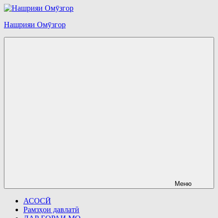
Перейти
к
Нашрияи Омӯзгор
содержимому
Меню
АСОСӢ
Рамзҳои давлатӣ