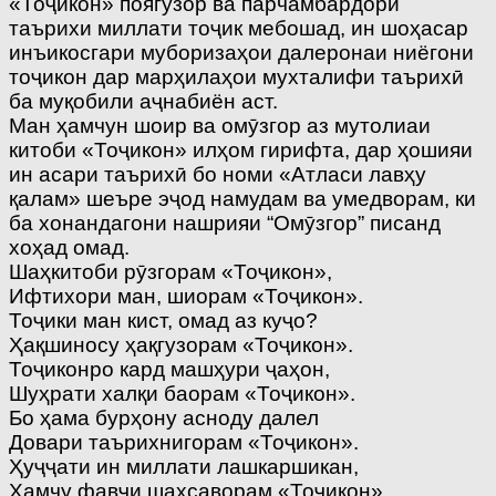
«Тоҷикон» поягузор ва парчамбардори
таърихи миллати тоҷик мебошад, ин шоҳасар
инъикосгари муборизаҳои далеронаи ниёгони
тоҷикон дар марҳилаҳои мухталифи таърихӣ
ба муқобили аҷнабиён аст.
Ман ҳамчун шоир ва омӯзгор аз мутолиаи
китоби «Тоҷикон» илҳом гирифта, дар ҳошияи
ин асари таърихӣ бо номи «Атласи лавҳу
қалам» шеъре эҷод намудам ва умедворам, ки
ба хонандагони нашрияи “Омӯзгор” писанд
хоҳад омад.
Шаҳкитоби рӯзгорам «Тоҷикон»,
Ифтихори ман, шиорам «Тоҷикон».
Тоҷики ман кист, омад аз куҷо?
Ҳақшиносу ҳақгузорам «Тоҷикон».
Тоҷиконро кард машҳури ҷаҳон,
Шуҳрати халқи баорам «Тоҷикон».
Бо ҳама бурҳону асноду далел
Довари таърихнигорам «Тоҷикон».
Ҳуҷҷати ин миллати лашкаршикан,
Ҳамчу фавҷи шаҳсаворам «Тоҷикон».