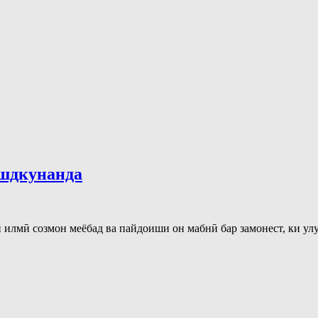
ушдкунанда
 илмӣ соз­мон меёбад ва пайдоиши он мабнӣ бар замонест, ки у