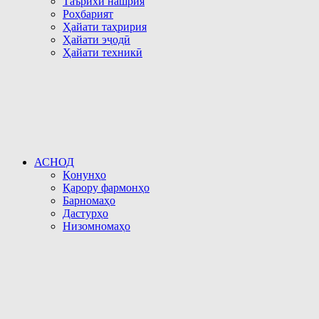
Таърихи нашрия
Роҳбарият
Ҳайати таҳририя
Ҳайати эҷодӣ
Ҳайати техникӣ
АСНОД
Қонунҳо
Қарору фармонҳо
Барномаҳо
Дастурҳо
Низомномаҳо