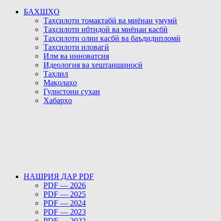
БАХШҲО
Таҳсилоти томактабӣ ва миёнаи умумӣ
Таҳсилоти ибтидоӣ ва миёнаи касбӣ
Таҳсилоти олии касбӣ ва баъдидипломӣ
Таҳсилоти иловагӣ
Илм ва инноватсия
Идеология ва хештаншиносӣ
Таҳлил
Мақолаҳо
Гулистони сухан
Хабарҳо
НАШРИЯ ДАР PDF
PDF — 2026
PDF — 2025
PDF — 2024
PDF — 2023
PDF — 2022