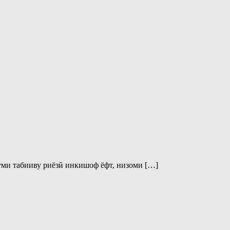
луми табииву риёзӣ инкишоф ёфт, низоми […]