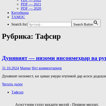
PDF — 2021
PDF — 2020
Китобхона
ТАМОС
Search for:
Search Button
Рубрика:
Тафсир
Дунявият — низоми инсонмеҳвар ва р
31.10.2024
Mamur
Нет комментариев
Дунявият низомест, ки ҳамаи умури иҷтимоӣ дар асоси додаҳои
Читать далее
Тафсир
Асосгузори сулҳу ваҳдати миллӣ - Пешвои миллат,