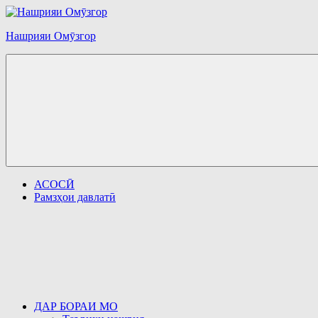
Перейти
к
Нашрияи Омӯзгор
содержимому
АСОСӢ
Рамзҳои давлатӣ
ДАР БОРАИ МО