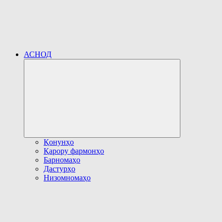
АСНОД
Развернуть
дочернее
меню
Қонунҳо
Қарору фармонҳо
Барномаҳо
Дастурҳо
Низомномаҳо