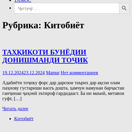
ТАМОС
Search Button
Search
for:
Рубрика:
Китобиёт
ТАҲҚИҚОТИ БУНЁДИИ
ДОНИШМАНДИ ТОҶИК
19.12.2024
23.12.2024
Mamur
Нет комментариев
Адабиёти тоҷику форс дар дарозои таърих дар ақсои олам
паҳнову густариши васеъ дошта, ҳамчун намунаи барҷастаи
ганҷинаи ҷаҳонӣ эътироф гардидааст. Ба ин маънӣ, метавон
гуфт, […]
Читать далее
Китобиёт