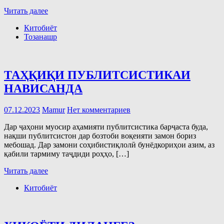
Читать далее
Китобиёт
Тозанашр
ТАҲҚИҚИ ПУБЛИТСИСТИКАИ
НАВИСАНДА
07.12.2023
Mamur
Нет комментариев
Дар ҷаҳони муосир аҳамияти публитсистика барҷаста буда,
нақши публитсистон дар бозтоби воқеияти замон бориз
мебошад. Дар замони соҳибистиқлолӣ бунёдкориҳои азим, аз
қабили тармиму таҷдиди роҳҳо, […]
Читать далее
Китобиёт