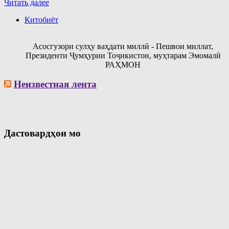
Читать далее
Китобиёт
Асосгузори сулҳу ваҳдати миллӣ - Пешвои миллат,
Президенти Ҷумҳурии Тоҷикистон, муҳтарам Эмомалӣ
РАҲМОН
Неизвестная лента
Дастовардҳои мо