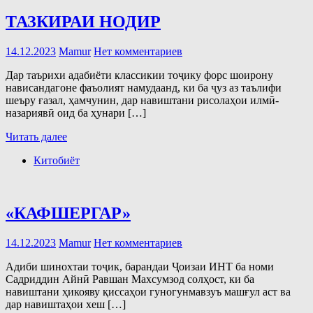
ТАЗКИРАИ НОДИР
14.12.2023
Mamur
Нет комментариев
Дар таърихи адабиёти классикии тоҷику форс шоирону
нависандагоне фаъолият намудаанд, ки ба ҷуз аз таълифи
шеъру ғазал, ҳамчунин, дар навиштани рисолаҳои илмӣ-
назариявӣ оид ба ҳунари […]
Читать далее
Китобиёт
«КАФШЕРГАР»
14.12.2023
Mamur
Нет комментариев
Адиби шинохтаи тоҷик, барандаи Ҷоизаи ИНТ ба номи
Садриддин Айнӣ Равшан Махсумзод солҳост, ки ба
навиштани ҳикояву қиссаҳои гуногунмавзуъ машғул аст ва
дар навиштаҳои хеш […]