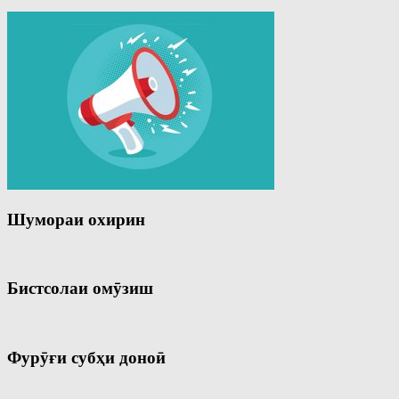
Шумораи охирин
Бистсолаи омӯзиш
Фурӯғи субҳи доноӣ