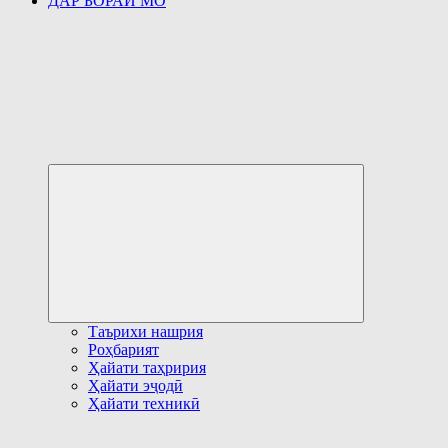
ДАР БОРАИ МО
Развернуть
дочернее
меню
Таърихи нашрия
Роҳбарият
Ҳайати таҳририя
Ҳайати эҷодӣ
Ҳайати техникӣ