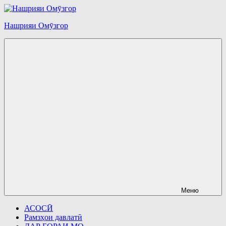
Перейти
к
Нашрияи Омӯзгор
содержимому
Меню
АСОСӢ
Рамзҳои давлатӣ