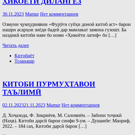
ҲИКОЁТИ ДИЛАНГЕЗ
30.11.2023
Mamur
Нет комментариев
Озмуни ҷумҳуриявии «Фурӯғи субҳи доноӣ китоб аст» барои
нашри асарҳои зиёди бадеӣ дар мамлакат замина гузошт. Ба
наздикӣ китоби наве бо номи «Ҳикоёти латиф» бо […]
Читать далее
Китобиёт
Тозанашр
КИТОБИ ПУРМУҲТАВОИ
ТАЪЛИМӢ
02.11.2023
21.11.2023
Mamur
Нет комментариев
Д. Хоҷазода, Ф. Зикриёев, М. Саломиён. – Забони тоҷикӣ
(Наҳв). Китоби дарсӣ барои синфи 9-ум. – Душанбе: Маориф,
2022. – 184 саҳ. Китоби дарсӣ барои […]