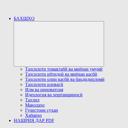
БАХШҲО
Развернуть
дочернее
меню
Таҳсилоти томактабӣ ва миёнаи умумӣ
Таҳсилоти ибтидоӣ ва миёнаи касбӣ
Таҳсилоти олии касбӣ ва баъдидипломӣ
Таҳсилоти иловагӣ
Илм ва инноватсия
Идеология ва хештаншиносӣ
Таҳлил
Мақолаҳо
Гулистони сухан
Хабарҳо
НАШРИЯ ДАР PDF