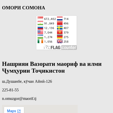
ОМОРИ СОМОНА
Нашрияи Вазорати маориф ва илми
Ҷумҳурии Тоҷикистон
ш.Душанбе, кӯчаи Айнӣ-126
225-81-55
n.omuzgor@maorif.tj