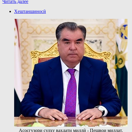
Читать далее
Хештаншиносӣ
Асосгузори сулҳу ваҳдати миллӣ - Пешвои миллат,