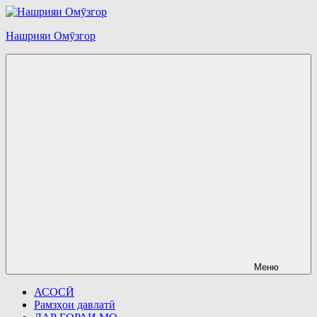
Перейти
к
Нашрияи Омӯзгор
содержимому
Меню
АСОСӢ
Рамзҳои давлатӣ