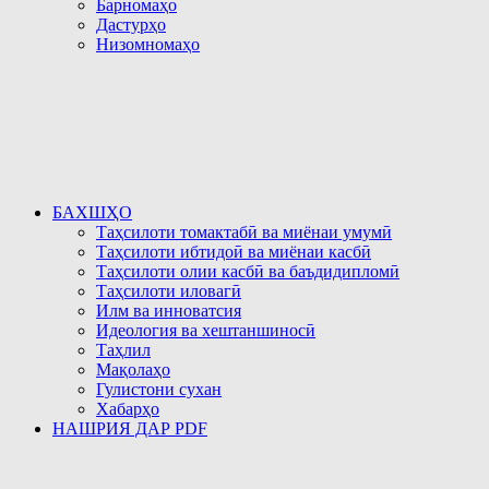
Барномаҳо
Дастурҳо
Низомномаҳо
БАХШҲО
Таҳсилоти томактабӣ ва миёнаи умумӣ
Таҳсилоти ибтидоӣ ва миёнаи касбӣ
Таҳсилоти олии касбӣ ва баъдидипломӣ
Таҳсилоти иловагӣ
Илм ва инноватсия
Идеология ва хештаншиносӣ
Таҳлил
Мақолаҳо
Гулистони сухан
Хабарҳо
НАШРИЯ ДАР PDF