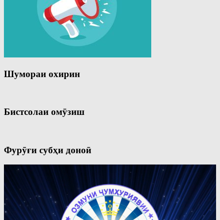
Шумораи охирин
Бистсолаи омӯзиш
Фурӯғи субҳи доноӣ