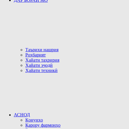
ДАР БОРАИ МО
Таърихи нашрия
Роҳбарият
Ҳайати таҳририя
Ҳайати эҷодӣ
Ҳайати техникӣ
АСНОД
Қонунҳо
Қарору фармонҳо