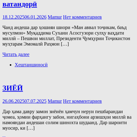
ватандорӣ
18.12.2025
06.01.2026
Mamur
Нет комментариев
Чанд андеша дар ҳошияи шиори «Ман аввал тоҷикам, баъд
мусулмон» Муқаддима Сухани Асосгузори сулҳу ваҳдати
миллӣ – Пешвои миллат, Президенти Ҷумҳурии Тоҷикистон
муҳтарам Эмомалӣ Раҳмон […]
Читать далее
Хештаншиносӣ
ЗИЁӢ
26.06.2025
07.07.2025
Mamur
Нет комментариев
Дар ҳама давру замон зиёиён ҳамчун неруи пешбарандаи
ҷомеа, ҳомии фарҳангу забон, нигаҳбони арзишҳои миллӣ ва
намояндаи андешаи солим шинохта шудаанд. Дар шароити
муосир, ки […]