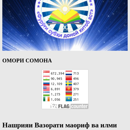
ОМОРИ СОМОНА
Нашрияи Вазорати маориф ва илми