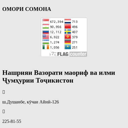
ОМОРИ СОМОНА
Нашрияи Вазорати маориф ва илми
Ҷумҳурии Тоҷикистон
ш.Душанбе, кӯчаи Айнӣ-126
225-81-55