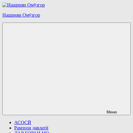
Перейти
к
Нашрияи Омӯзгор
содержимому
Меню
АСОСӢ
Рамзҳои давлатӣ