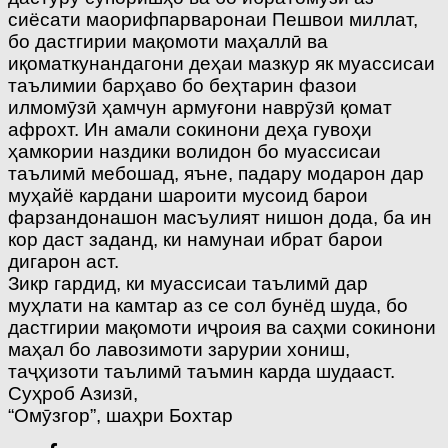
сиёсати маорифпарваронаи Пешвои миллат,
бо дастгирии мақомоти маҳаллӣ ва
иқоматкунандагони деҳаи мазкур як муассисаи
таълимии барҳаво бо беҳтарин фазои
илмомӯзӣ ҳамчун армуғони наврӯзӣ қомат
афрохт. Ин амали сокинони деҳа гувоҳи
ҳамкории наздики волидон бо муассисаи
таълимӣ мебошад, яъне, падару модарон дар
муҳайё кардани шароити мусоид барои
фарзандонашон масъулият нишон дода, ба ин
кор даст заданд, ки намунаи ибрат барои
дигарон аст.
Зикр гардид, ки муассисаи таълимӣ дар
муҳлати на камтар аз се сол бунёд шуда, бо
дастгирии мақомоти иҷроия ва саҳми сокинони
маҳал бо лавозимоти зарурии хониш,
таҷҳизоти таълимӣ таъмин карда шудааст.
Суҳроб Азизӣ,
“Омӯзгор”, шаҳри Бохтар