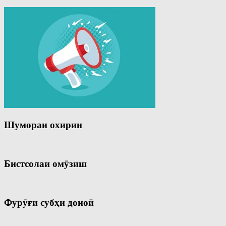
Шумораи охирин
Бистсолаи омӯзиш
Фурӯғи субҳи доноӣ