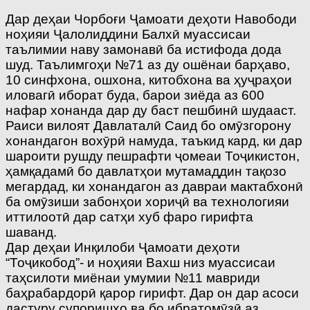
Дар деҳаи Чорбоғи Ҷамоати деҳоти Навободи
ноҳияи Ҷалолиддини Балхӣ муассисаи
таълимии наву замонавӣ ба истифода дода
шуд. Таълимгоҳи №71 аз ду ошёнаи барҳаво,
10 синфхона, ошхона, китобхона ва ҳуҷраҳои
иловагӣ иборат буда, барои зиёда аз 600
нафар хонанда дар ду баст пешбинӣ шудааст.
Раиси вилоят Давлаталӣ Саид бо омӯзгорону
хонандагон вохӯрӣ намуда, таъкид кард, ки дар
шароити рушду пешрафти ҷомеаи Тоҷикистон,
ҳамқадамӣ бо давлатҳои мутамаддин тақозо
мегардад, ки хонандагон аз давраи мактабхонӣ
ба омӯзиши забонҳои хориҷӣ ва технологияи
иттилоотӣ дар сатҳи хуб фаро гирифта
шаванд.
Дар деҳаи Инқилоби Ҷамоати деҳоти
“Тоҷикобод”- и ноҳияи Вахш низ муассисаи
таҳсилоти миёнаи умумии №11 мавриди
баҳрабардорӣ қарор гирифт. Дар он дар асоси
дастуру супоришҳо ва бо ибратомӯзӣ аз