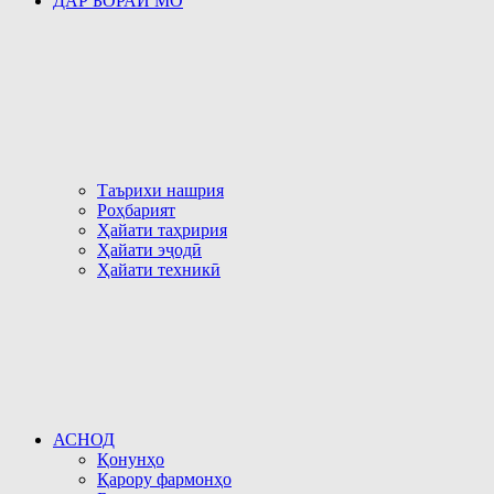
ДАР БОРАИ МО
Таърихи нашрия
Роҳбарият
Ҳайати таҳририя
Ҳайати эҷодӣ
Ҳайати техникӣ
АСНОД
Қонунҳо
Қарору фармонҳо