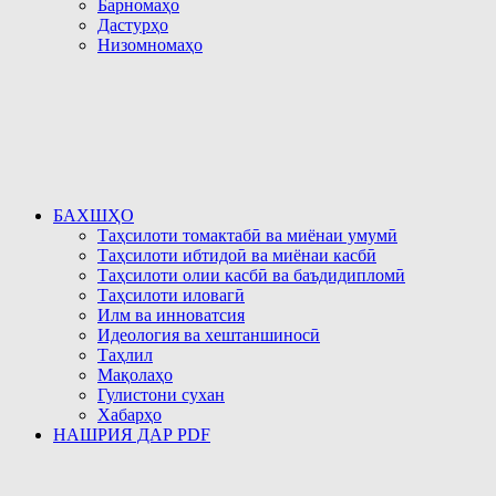
Барномаҳо
Дастурҳо
Низомномаҳо
БАХШҲО
Таҳсилоти томактабӣ ва миёнаи умумӣ
Таҳсилоти ибтидоӣ ва миёнаи касбӣ
Таҳсилоти олии касбӣ ва баъдидипломӣ
Таҳсилоти иловагӣ
Илм ва инноватсия
Идеология ва хештаншиносӣ
Таҳлил
Мақолаҳо
Гулистони сухан
Хабарҳо
НАШРИЯ ДАР PDF