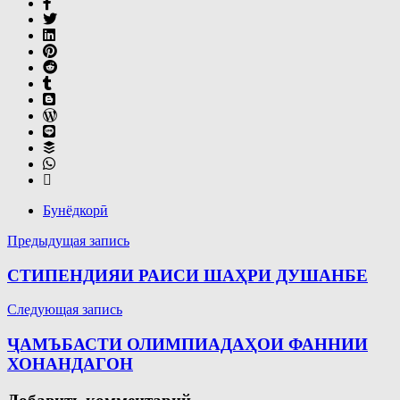
Бунёдкорӣ
Навигация
Предыдущая запись
по
СТИПЕНДИЯИ РАИСИ ШАҲРИ ДУШАНБЕ
записям
Следующая запись
ҶАМЪБАСТИ ОЛИМПИАДАҲОИ ФАННИИ
ХОНАНДАГОН