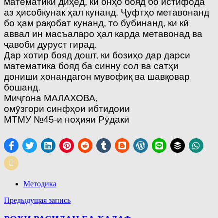
математикӣ диҳед, ки онҳо бояд бо истифода
аз ҳисобкунак ҳал кунанд. Ҷуфтҳо метавонанд
бо ҳам рақобат кунанд, то бубинанд, ки кӣ
аввал ин масъаларо ҳал карда метавонад ва
ҷавоби дуруст гирад.
Дар хотир бояд дошт, ки бозиҳо дар дарси
математика бояд ба синну сол ва сатҳи
дониши хонандагон мувофиқ ва шавқовар
бошанд.
Миҷгона МАЛАХОВА,
омӯзгори синфҳои ибтидоии
МТМУ №45-и ноҳияи Рӯдакӣ
Методика
Навигация
Предыдущая запись
по