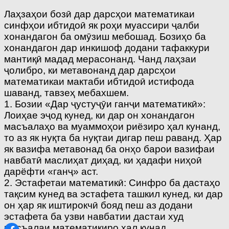
Лаҳзаҳои бозӣ дар дарсҳои математикаи
синфҳои ибтидоӣ як роҳи муассири ҷалби
хонандагон ба омӯзиш мебошад. Бозиҳо ба
хонандагон дар инкишоф додани тафаккури
мантиқӣ мадад мерасонанд. Чанд лаҳзаи
ҷолибро, ки метавонанд дар дарсҳои
математикаи мактаби ибтидоӣ истифода
шаванд, тавзеҳ мебахшем.
1. Бозии «Дар ҷустуҷӯи ганҷи математикӣ»:
Лоиҳае эҷод кунед, ки дар он хонандагон
масъалаҳо ва муаммоҳои риёзиро ҳал кунанд,
то аз як нуқта ба нуқтаи дигар пеш раванд. Ҳар
як вазифа метавонад ба онҳо барои вазифаи
навбатӣ маслиҳат диҳад, ки ҳадафи ниҳоӣ
дарёфти «ганҷ» аст.
2. Эстафетаи математикӣ: Синфро ба дастаҳо
тақсим кунед ва эстафета ташкил кунед, ки дар
он ҳар як иштирокчӣ бояд пеш аз додани
эстафета ба узви навбатии дастаи худ
масъалаи математикиро ҳал кунад.