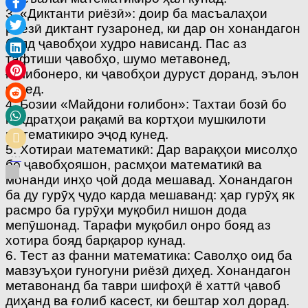
3. «Диктанти риёзӣ»: доир ба масъалаҳои
риёзӣ диктант гузаронед, ки дар он хонандагон
бояд ҷавобҳои худро нависанд. Пас аз
тафтиши ҷавобҳо, шумо метавонед,
ғолибонеро, ки ҷавобҳои дуруст доранд, эълон
кунед.
4. Бозии «Майдони ғолибон»: Тахтаи бозӣ бо
квадратҳои рақамӣ ва кортҳои мушкилоти
математикиро эҷод кунед.
5. Хотираи математикӣ: Дар варақҳои мисолҳо
бо ҷавобҳояшон, расмҳои математикӣ ва
монанди инҳо ҷой дода мешавад. Хонандагон
ба ду гурӯҳ ҷудо карда мешаванд: ҳар гурӯҳ як
расмро ба гурӯҳи муқобил нишон дода
мепӯшонад. Тарафи муқобил онро бояд аз
хотира бояд барқарор кунад.
6. Тест аз фанни математика: Саволҳо оид ба
мавзуъҳои гуногуни риёзӣ диҳед. Хонандагон
метавонанд ба таври шифоҳӣ ё хаттӣ ҷавоб
диҳанд ва ғолиб касест, ки бештар хол дорад.