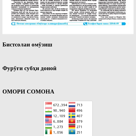
Бистсолаи омӯзиш
Фурӯғи субҳи доноӣ
ОМОРИ СОМОНА