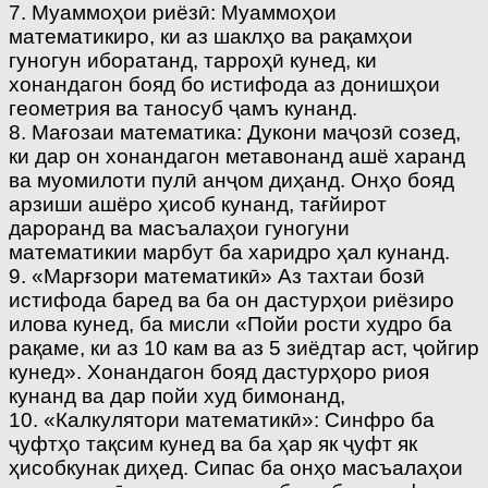
7. Муаммоҳои риёзӣ: Муаммоҳои
математикиро, ки аз шаклҳо ва рақамҳои
гуногун иборатанд, тарроҳӣ кунед, ки
хонандагон бояд бо истифода аз донишҳои
геометрия ва таносуб ҷамъ кунанд.
8. Мағозаи математика: Дукони маҷозӣ созед,
ки дар он хонандагон метавонанд ашё харанд
ва муомилоти пулӣ анҷом диҳанд. Онҳо бояд
арзиши ашёро ҳисоб кунанд, тағйирот
дароранд ва масъалаҳои гуногуни
математикии марбут ба харидро ҳал кунанд.
9. «Марғзори математикӣ» Аз тахтаи бозӣ
истифода баред ва ба он дастурҳои риёзиро
илова кунед, ба мисли «Пойи рости худро ба
рақаме, ки аз 10 кам ва аз 5 зиёдтар аст, ҷойгир
кунед». Хонандагон бояд дастурҳоро риоя
кунанд ва дар пойи худ бимонанд,
10. «Калкулятори математикӣ»: Синфро ба
ҷуфтҳо тақсим кунед ва ба ҳар як ҷуфт як
ҳисобкунак диҳед. Сипас ба онҳо масъалаҳои