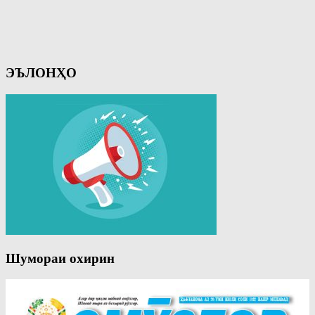
ЭЪЛОНҲО
Шумораи охирин