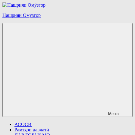
Перейти
к
Нашрияи Омӯзгор
содержимому
Меню
АСОСӢ
Рамзҳои давлатӣ