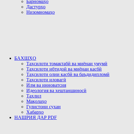
Барномаҳо
Дастурҳо
Низомномаҳо
БАХШҲО
Таҳсилоти томактабӣ ва миёнаи умумӣ
Таҳсилоти ибтидоӣ ва миёнаи касбӣ
Таҳсилоти олии касбӣ ва баъдидипломӣ
Таҳсилоти иловагӣ
Илм ва инноватсия
Идеология ва хештаншиносӣ
Таҳлил
Мақолаҳо
Гулистони сухан
Хабарҳо
НАШРИЯ ДАР PDF