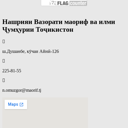
Нашрияи Вазорати маориф ва илми
Ҷумҳурии Тоҷикистон
ш.Душанбе, кӯчаи Айнӣ-126
225-81-55
n.omuzgor@maorif.tj