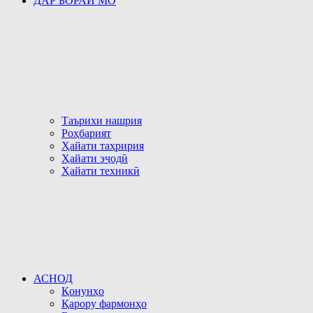
ДАР БОРАИ МО
Таърихи нашрия
Роҳбарият
Ҳайати таҳририя
Ҳайати эҷодӣ
Ҳайати техникӣ
АСНОД
Қонунҳо
Қарору фармонҳо