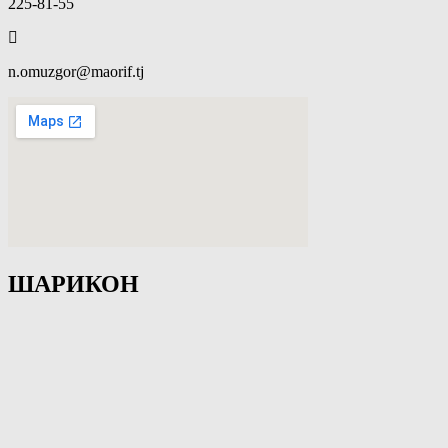
225-81-55
n.omuzgor@maorif.tj
ШАРИКОН