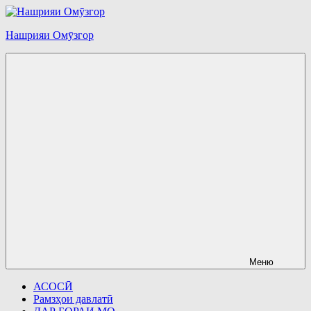
Перейти
к
Нашрияи Омӯзгор
содержимому
Меню
АСОСӢ
Рамзҳои давлатӣ