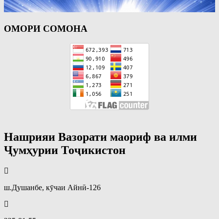
ОМОРИ СОМОНА
Нашрияи Вазорати маориф ва илми
Ҷумҳурии Тоҷикистон
ш.Душанбе, кӯчаи Айнӣ-126