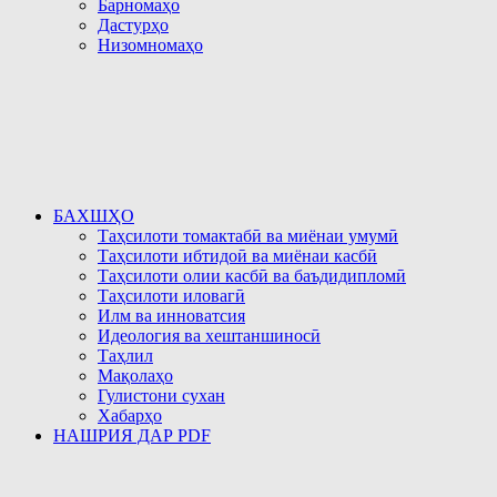
Барномаҳо
Дастурҳо
Низомномаҳо
БАХШҲО
Таҳсилоти томактабӣ ва миёнаи умумӣ
Таҳсилоти ибтидоӣ ва миёнаи касбӣ
Таҳсилоти олии касбӣ ва баъдидипломӣ
Таҳсилоти иловагӣ
Илм ва инноватсия
Идеология ва хештаншиносӣ
Таҳлил
Мақолаҳо
Гулистони сухан
Хабарҳо
НАШРИЯ ДАР PDF