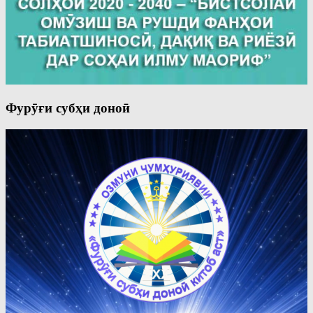
Фурӯғи субҳи доноӣ