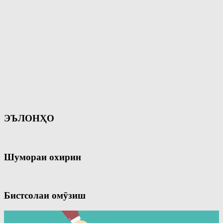
ЭЪЛОНҲО
Шумораи охирин
Бистсолаи омӯзиш