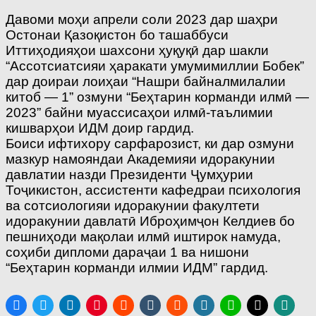
Давоми моҳи апрели соли 2023 дар шаҳри
Остонаи Қазоқистон бо ташаббуси
Иттиҳодияҳои шахсони ҳуқуқӣ дар шакли
“Ассотсиатсияи ҳаракати умумимиллии Бобек”
дар доираи лоиҳаи “Нашри байналмилалии
китоб — 1” озмуни “Беҳтарин корманди илмӣ —
2023” байни муассисаҳои илмӣ-таълимии
кишварҳои ИДМ доир гардид.
Боиси ифтихору сарфарозист, ки дар озмуни
мазкур намояндаи Академияи идоракунии
давлатии назди Президенти Ҷумҳурии
Тоҷикистон, ассистенти кафедраи психология
ва сотсиологияи идоракунии факултети
идоракунии давлатӣ Иброҳимҷон Келдиев бо
пешниҳоди мақолаи илмӣ иштирок намуда,
соҳиби дипломи дараҷаи 1 ва нишони
“Беҳтарин корманди илмии ИДМ” гардид.