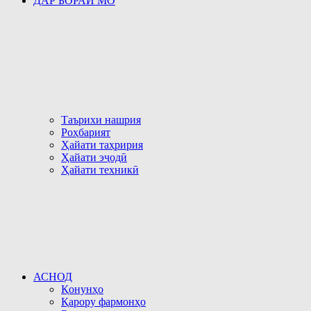
ДАР БОРАИ МО
Таърихи нашрия
Роҳбарият
Ҳайати таҳририя
Ҳайати эҷодӣ
Ҳайати техникӣ
АСНОД
Қонунҳо
Қарору фармонҳо