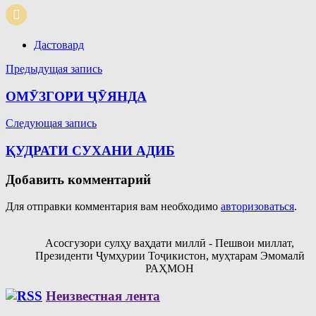
Дастовард
Навигация
Предыдущая запись
по
ОМӮЗГОРИ ҶӮЯНДА
записям
Следующая запись
ҚУДРАТИ СУХАНИ АДИБ
Добавить комментарий
Для отправки комментария вам необходимо
авторизоваться
.
Асосгузори сулҳу ваҳдати миллӣ - Пешвои миллат,
Президенти Ҷумҳурии Тоҷикистон, муҳтарам Эмомалӣ
РАҲМОН
Неизвестная лента