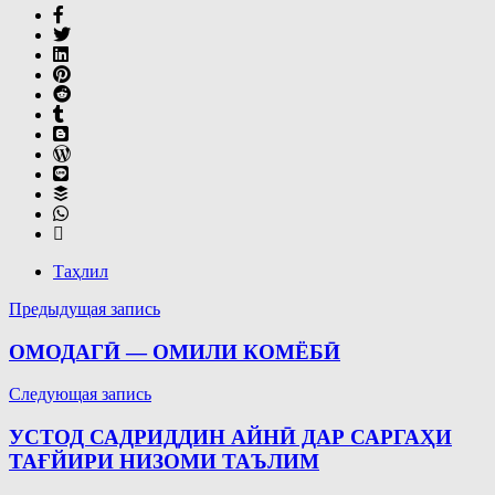
Таҳлил
Навигация
Предыдущая запись
по
ОМОДАГӢ — ОМИЛИ КОМЁБӢ
записям
Следующая запись
УСТОД САДРИДДИН АЙНӢ ДАР САРГАҲИ
ТАҒЙИРИ НИЗОМИ ТАЪЛИМ