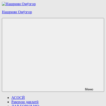
Перейти
к
Нашрияи Омӯзгор
содержимому
Меню
АСОСӢ
Рамзҳои давлатӣ