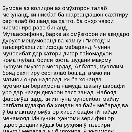
Зумрае аз волидон аз омӯзгорон талаб
мекунанд, ки нисбат ба фарзандашон сахтгиру
серталаб бошанд ва ҳатто, ба онҳо ҷазои
ҷисмониро раво бинанд.
Мутаассифона, бархе аз омӯзгорон ин ақидаро
дуруст мешуморанд ва ҳамчун “метод”-и
таъсирбахш истифода мебаранд. Чунин
муносибат дар қатори дигар пайомадҳои
номатлубаш боиси коста шудани мақому
нуфузи омӯзгор мегардад. Албатта, муаллим
бояд сахтгиру серталаб бошад, аммо ин
маънои онро надорад, ки ба хонанда
муомилаи бераҳмона намуда, шаъну шарафи
ӯро дар назди дигарон паст занад. Набояд
фаромӯш кард, ки ин гуна муносибат майлу
рағбати кӯдакро ба хондан аз байн мебарад ва
ӯ ба мактабу омӯзгор ҳисси бадбинӣ пайдо
менамояд. Инчунин, ҳангоми зери фишор
қарор додани кӯдак ба руҳияи ӯ таъсири
манфӣ мерасад, ки билохира, ӯ эътимоду