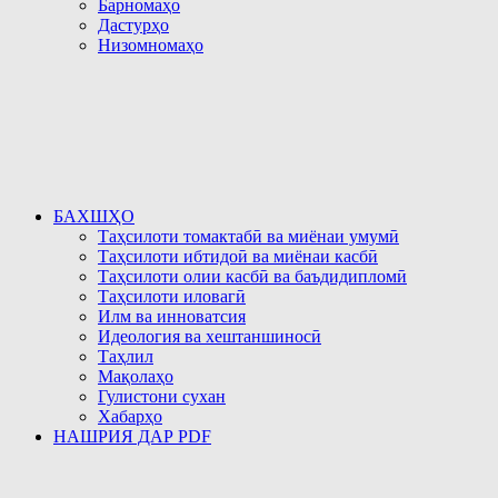
Барномаҳо
Дастурҳо
Низомномаҳо
БАХШҲО
Таҳсилоти томактабӣ ва миёнаи умумӣ
Таҳсилоти ибтидоӣ ва миёнаи касбӣ
Таҳсилоти олии касбӣ ва баъдидипломӣ
Таҳсилоти иловагӣ
Илм ва инноватсия
Идеология ва хештаншиносӣ
Таҳлил
Мақолаҳо
Гулистони сухан
Хабарҳо
НАШРИЯ ДАР PDF