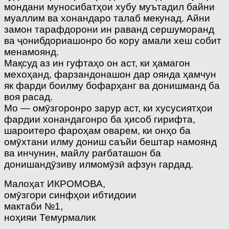
мондани муносибатҳои хубу муътадил байни
муаллим ва хонандаро талаб мекунад. Айни
замон тарафдорони ин раванд сершуморанд
ва ҷонибдориашонро бо кору амали хеш собит
менамоянд.
Мақсуд аз ин гуфтаҳо он аст, ки ҳамагон
мехоҳанд, фарзандонашон дар оянда ҳамчун
як фарди боилму бофарҳанг ва донишманд ба
воя расад.
Мо — омӯзгоронро зарур аст, ки хусусиятҳои
фардии хонандагонро ба ҳисоб гирифта,
шароитеро фароҳам оварем, ки онҳо ба
омӯхтани илму дониш саъйи бештар намоянд
ва инчунин, майлу рағбаташон ба
донишандӯзиву илмомӯзӣ афзун гардад.
Малоҳат ИКРОМОВА,
омӯзгори синфҳои ибтидоии
мактаби №1,
ноҳияи Темурмалик