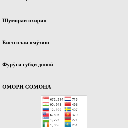
Шумораи охирин
Бистсолаи омӯзиш
Фурӯғи субҳи доноӣ
ОМОРИ СОМОНА