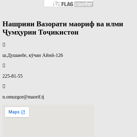
Нашрияи Вазорати маориф ва илми
Ҷумҳурии Тоҷикистон
ш.Душанбе, кӯчаи Айнӣ-126
225-81-55
n.omuzgor@maorif.tj