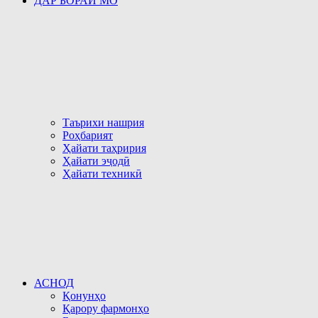
ДАР БОРАИ МО
Таърихи нашрия
Роҳбарият
Ҳайати таҳририя
Ҳайати эҷодӣ
Ҳайати техникӣ
АСНОД
Қонунҳо
Қарору фармонҳо