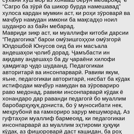
“Сагро ба зӯрӣ ба шикор бурда намешавад”
хулоса кардан мумкин аст, ки роҳи зӯроварӣ ва
маҷбур намудан имкони ба мақсадҳо ноил
шуданро аз байн мебарад.
Мавриди зикр аст, ки муаллифи китоби дарсии
“Педагогика” барои омӯзишгоҳҳои омӯзгорӣ
Юлдошбой Юнусов оид ба ин масъала
андешаҳои ҷолиб дорад. Ҷамъбасти ин
ақидаву андешаҳо ба ду ҷараёни хилофи
ҳамдигар ҷудо шудаанд. Педагогикаи
авторитарӣ ва инсонпарварӣ. Равияи якум,
яъне, педагогикаи авторитарӣ, нисбат ба кӯдак
истифодаи маҷбур намудан ва зӯровариро
раво медонад, равияи инсонпарварӣ кӯдак ё
хонандаро дар раванди педагогӣ бо муаллим
баробарҳуқуқ дониста, бо ӯ муносибати нек,
меҳрубонӣ ва ғамхориро зарур мешуморад. Аз
гуфтаҳои муаллиф бармеояд, ки педагогикаи
инсонпарварӣ аз муаллим эҳтироми ҳуқуқи
кӯдак, аз фишороварӣ даст кашидан, ба роҳ