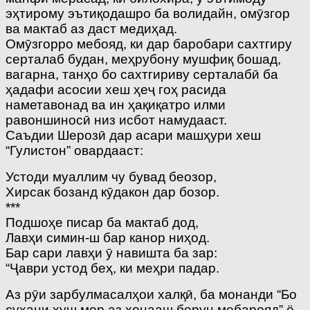
эҳтирому эътиқодашро ба волидайн, омӯзгор
ва мактаб аз даст медиҳад.
Омӯзгорро мебояд, ки дар баробари сахтгиру
серталаб будан, меҳрубону мушфиқ бошад,
вагарна, танҳо бо сахтгириву серталабӣ ба
ҳадафи асосии хеш ҳеҷ гоҳ расида
наметавонад ва ин ҳақиқатро илми
равоншиносӣ низ исбот намудааст.
Саъдии Шерозӣ дар асари машҳури хеш
“Гулистон” овардааст:
Устоди муаллим чу бувад беозор,
Хирсак бозанд кӯдакон дар бозор.
***
Подшоҳе писар ба мактаб дод,
Лавҳи симин-ш бар канор ниҳод.
Бар сари лавҳи ӯ навишта ба зар:
“Ҷаври устод беҳ, ки меҳри падар.
Аз рӯи зарбулмасалҳои халқӣ, ба монанди “Бо
сухани хуш мор аз хонааш берун мебарояд” ё