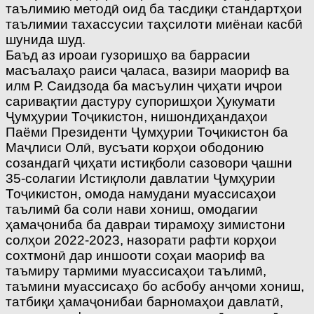
таълимию методӣ оид ба тасдиқи стандартҳои
таълимии тахассусии таҳсилоти миёнаи касбӣ
шунида шуд.
Баъд аз ироаи гузоришҳо ва баррасии
масъалаҳо раиси ҷаласа, вазири маориф ва
илм Р. Саидзода ба масъулин ҷиҳати иҷрои
саривақтии дастуру супоришҳои Ҳукумати
Ҷумҳурии Тоҷикистон, нишондиҳандаҳои
Паёми Президенти Ҷумҳурии Тоҷикистон ба
Маҷлиси Олӣ, вусъати корҳои ободонию
созандагӣ ҷиҳати истиқболи сазовори ҷашни
35-солагии Истиқлоли давлатии Ҷумҳурии
Тоҷикистон, омода намудани муассисаҳои
таълимӣ ба соли нави хониш, омодагии
ҳамаҷониба ба давраи тирамоҳу зимистони
солҳои 2022-2023, назорати рафти корҳои
сохтмонӣ дар иншооти соҳаи маориф ва
таъмиру тармими муассисаҳои таълимӣ,
таъмини муассисаҳо бо асбобу анҷоми хониш,
татбиқи ҳамаҷонибаи барномаҳои давлатӣ,