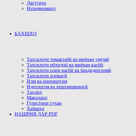
Дастурҳо
Низомномаҳо
БАХШҲО
Таҳсилоти томактабӣ ва миёнаи умумӣ
Таҳсилоти ибтидоӣ ва миёнаи касбӣ
Таҳсилоти олии касбӣ ва баъдидипломӣ
Таҳсилоти иловагӣ
Илм ва инноватсия
Идеология ва хештаншиносӣ
Таҳлил
Мақолаҳо
Гулистони сухан
Хабарҳо
НАШРИЯ ДАР PDF