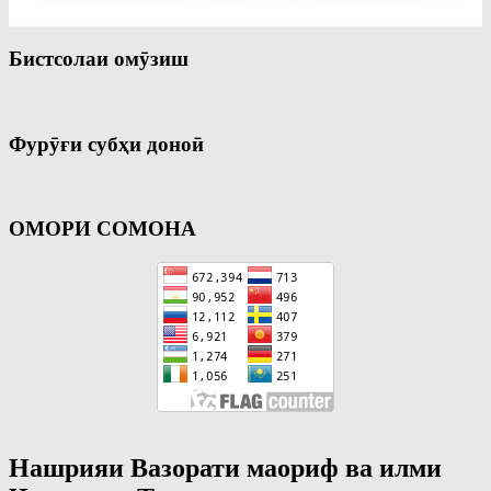
Бистсолаи омӯзиш
Фурӯғи субҳи доноӣ
ОМОРИ СОМОНА
Нашрияи Вазорати маориф ва илми