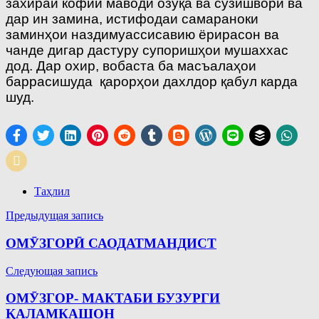
захираи кофии маводи озуқа ва сӯзишворӣ ва
дар ин замина, истифодаи самараноки
заминҳои наздимуассисавию ёрирасон ва
чанде дигар дастуру супоришҳои мушаххас
дод. Дар охир, вобаста ба масъалаҳои
баррасишуда қарорҳои дахлдор қабул карда
шуд.
Таҳлил
Навигация
Предыдущая запись
по
ОМӮЗГОРӢ САОДАТМАНДИСТ
записям
Следующая запись
ОМӮЗГОР- МАКТАБИ БУЗУРГИ
ҚАЛАМКАШОН