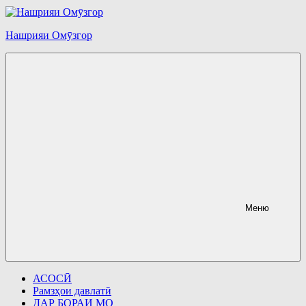
Перейти
к
содержимому
Нашрияи Омӯзгор
Меню
АСОСӢ
Рамзҳои давлатӣ
ДАР БОРАИ МО