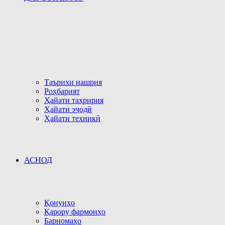
Таърихи нашрия
Роҳбарият
Ҳайати таҳририя
Ҳайати эҷодӣ
Ҳайати техникӣ
АСНОД
Қонунҳо
Қарору фармонҳо
Барномаҳо