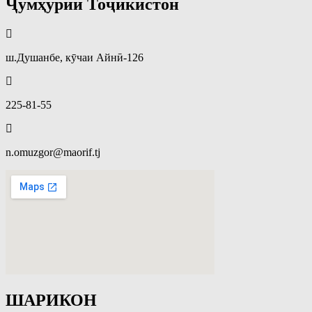
Ҷумҳурии Тоҷикистон
ш.Душанбе, кӯчаи Айнӣ-126
225-81-55
n.omuzgor@maorif.tj
ШАРИКОН