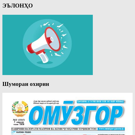
ЭЪЛОНҲО
Шумораи охирин