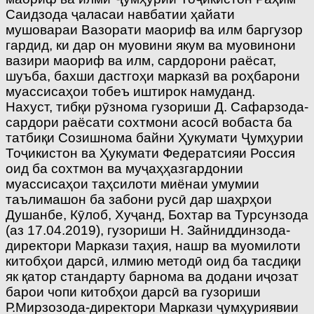
Саидзода ҷаласаи навбатии ҳайати
мушовараи Вазорати маориф ва илм баргузор
гардид, ки дар он муовини якум ва муовинони
вазири маориф ва илм, сардорони раёсат,
шуъба, бахши дастгоҳи марказӣ ва роҳбарони
муассисаҳои тобеъ иштирок намуданд.
Нахуст, тибқи рӯзнома гузориши Д. Сафарзода-
сардори раёсати сохтмони асосӣ вобаста ба
татбиқи Созишнома байни Ҳукумати Ҷумҳурии
Тоҷикистон ва Ҳукумати Федератсияи Россия
оид ба сохтмон ва муҷаҳҳазгардонии
муассисаҳои таҳсилоти миёнаи умумии
таълимашон ба забони русӣ дар шаҳрҳои
Душанбе, Кӯлоб, Хуҷанд, Бохтар ва Турсунзода
(аз 17.04.2019), гузориши Н. Зайниддинзода-
директори Маркази таҳия, нашр ва муомилоти
китобҳои дарсӣ, илмию методӣ оид ба тасдиқи
як қатор стандарту барнома ва додани иҷозат
барои чопи китобҳои дарсӣ ва гузориши
Р.Мирзозода-директори Маркази ҷумҳуриявии