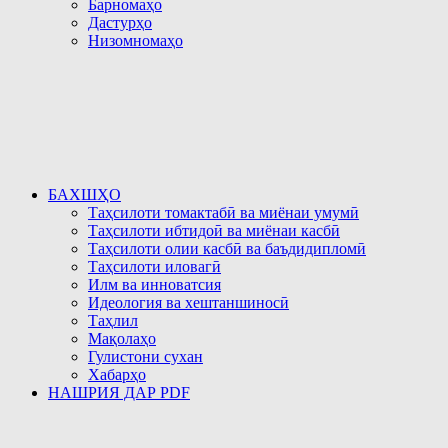
Барномаҳо
Дастурҳо
Низомномаҳо
БАХШҲО
Таҳсилоти томактабӣ ва миёнаи умумӣ
Таҳсилоти ибтидоӣ ва миёнаи касбӣ
Таҳсилоти олии касбӣ ва баъдидипломӣ
Таҳсилоти иловагӣ
Илм ва инноватсия
Идеология ва хештаншиносӣ
Таҳлил
Мақолаҳо
Гулистони сухан
Хабарҳо
НАШРИЯ ДАР PDF