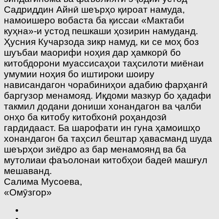
Садриддин Айнӣ шеърҳо қироат намуда,
намоишеро вобаста ба қиссаи «Мактаби
куҳна»-и устод пешкаши ҳозирин намуданд.
Ҳусния Кучарзода зикр намуд, ки се моҳ боз
шуъбаи маорифи ноҳия дар ҳамкорӣ бо
китобдорони муассисаҳои таҳсилоти миёнаи
умумии ноҳия бо иштироки шоиру
нависандагон чорабиниҳои адабию фарҳангӣ
баргузор менамояд. Иқдоми мазкур бо ҳадафи
такмил додани дониши хонандагон ва ҷалби
онҳо ба китобу китобхонӣ роҳандозӣ
гардидааст. Ба шарофати ин гуна ҳамоишҳо
хонандагон ба таҳсил бештар ҳавасманд шуда
шеърҳои зиёдро аз бар менамоянд ва ба
мутолиаи фаъолонаи китобҳои бадеӣ машғул
мешаванд.
Салима Мусоева,
«Омӯзгор»