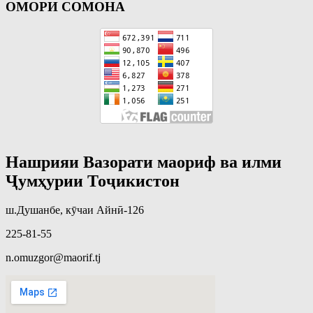
ОМОРИ СОМОНА
Нашрияи Вазорати маориф ва илми
Ҷумҳурии Тоҷикистон
ш.Душанбе, кӯчаи Айнӣ-126
225-81-55
n.omuzgor@maorif.tj