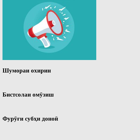
Шумораи охирин
Бистсолаи омӯзиш
Фурӯғи субҳи доноӣ