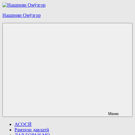
Перейти
к
Нашрияи Омӯзгор
содержимому
Меню
АСОСӢ
Рамзҳои давлатӣ