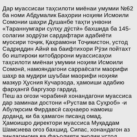
Дар муассисаи таҳсилоти миёнаи умумии №62
ба номи Абдумалик Баҳории ноҳияи Исмоили
Сомонии шаҳри Душанбе таҳти унвони
«Тараннумгари сулҳу дӯстӣ» бахшида ба 145-
солагии зодрӯзи сардафтари адабиёти
муосири тоҷик, Қаҳрамони Тоҷикистон, устод
Садриддин Айнӣ ва баифтихори Рӯзи пойтахт
бо иштироки китобдорони муассисаҳои
таҳсилоти миёнаи умумии ноҳияи Исмоили
Сомонӣ, намояндагони сарраёсати маорифи
шаҳр ва мудири шуъбаи маорифи ноҳияи
мазкур Ҳусния Кучарзода, ҳамоиши адабию
фарҳангӣ баргузор гардид.
Пеш аз оғози чорабинӣ хонандагони муассиса
дар заминаи достони «Рустам ва Суҳроб» -и
Абулқосим Фирдавсӣ саҳнаеро намоиш
доданд, ки ба ҳамагон писанд омад.
Ҳамоишро директори муассиса Муқаддам
Шамсиева оғоз бахшид. Сипас, хонандагон аз
зиндагинома ва фаъолияти эҷодии устод