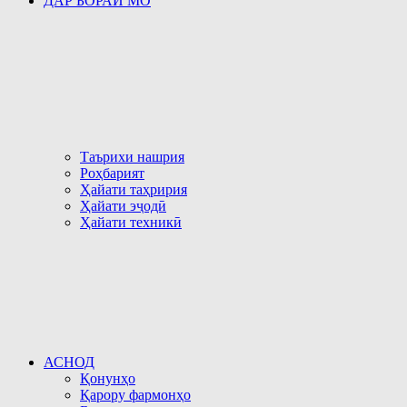
ДАР БОРАИ МО
Таърихи нашрия
Роҳбарият
Ҳайати таҳририя
Ҳайати эҷодӣ
Ҳайати техникӣ
АСНОД
Қонунҳо
Қарору фармонҳо