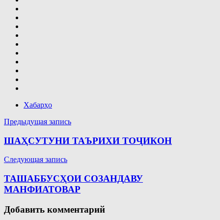
Хабарҳо
Навигация
Предыдущая запись
по
ШАҲСУТУНИ ТАЪРИХИ ТОҶИКОН
записям
Следующая запись
ТАШАББУСҲОИ СОЗАНДАВУ
МАНФИАТОВАР
Добавить комментарий