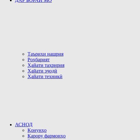
ДАР БОРАИ МО
Таърихи нашрия
Роҳбарият
Ҳайати таҳририя
Ҳайати эҷодӣ
Ҳайати техникӣ
АСНОД
Қонунҳо
Қарору фармонҳо