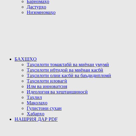
Барномаҳо
Дастурҳо
Низомномаҳо
БАХШҲО
Таҳсилоти томактабӣ ва миёнаи умумӣ
Таҳсилоти ибтидоӣ ва миёнаи касбӣ
Таҳсилоти олии касбӣ ва баъдидипломӣ
Таҳсилоти иловагӣ
Илм ва инноватсия
Идеология ва хештаншиносӣ
Таҳлил
Мақолаҳо
Гулистони сухан
Хабарҳо
НАШРИЯ ДАР PDF