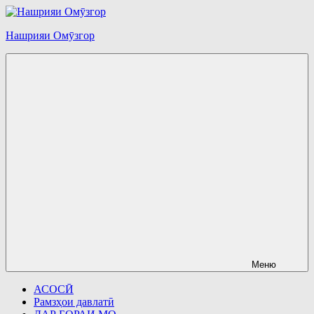
Перейти
к
Нашрияи Омӯзгор
содержимому
Меню
АСОСӢ
Рамзҳои давлатӣ