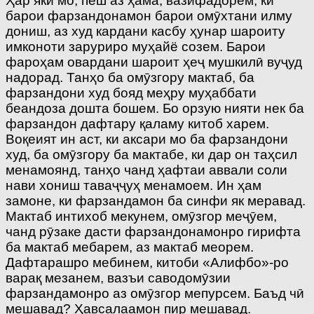
Ҳар яки мо, пеш аз ҳама, вазифадорем, ки
барои фарзандонамон барои омӯхтани илму
дониш, аз худ кардани касбу ҳунар шароиту
имконоти заруриро муҳайё созем. Барои
фароҳам овардани шароит ҳеҷ мушкилӣ вуҷуд
надорад. Танҳо ба омӯзгору мактаб, ба
фарзандони худ бояд меҳру муҳаббати
беандоза дошта бошем. Бо орзую нияти нек ба
фарзандон дафтару қаламу китоб харем.
Воқеият ин аст, ки аксари мо ба фарзандони
худ, ба омӯзгору ба мактабе, ки дар он таҳсил
менамоянд, танҳо чанд ҳафтаи аввали соли
нави хониш таваҷҷуҳ менамоем. Ин ҳам
замоне, ки фарзандамон ба синфи як меравад.
Мактаб интихоб мекунем, омӯзгор меҷӯем,
чанд рӯзаке дасти фарзандонамонро гирифта
ба мактаб мебарем, аз мактаб меорем.
Дафтарашро мебинем, китоби «Алифбо»-ро
варақ мезанем, вазъи саводомӯзии
фарзандамонро аз омӯзгор мепурсем. Баъд чӣ
мешавад? Ҳавсалаамон пир мешавад.