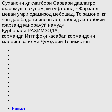
Суханони ҳикматбори Сарвари давлатро
фаромӯш накунем, ки гуфтаанд: «Фарзанд
меваи умри одамизод мебошад. То замоне, ки
ҷон дар бадани инсон аст, набояд аз тарбияи
фарзанд канораҷӯӣ намуд».
Қурбоналӣ РАҲИМЗОДА,
корманди Иттифоқи касабаи кормандони
маориф ва илми Ҷумҳурии Тоҷикистон
Нишаст