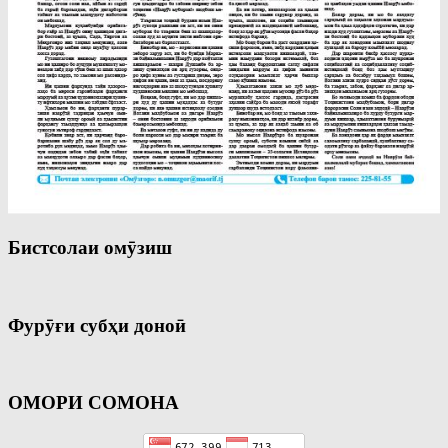
Бистсолаи омӯзиш
Фурӯғи субҳи доноӣ
ОМОРИ СОМОНА