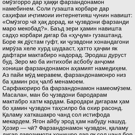
омӯзгорро дар ҳаққи фарзандонамон
намебинем. Соли гузашта корбаре дар
саҳифаи иҷтимоии интернетияш чунин навишт:
«Омӯзгор чӣ ҳақ дорад, ки ҷузвдони фарзанди
маро мекобад?». Баъд зери ҳамин навишта
садҳо корбари дигар ба «ҳуҷум» гузаштанд.
Боре як дӯстам гуфт, ки ҷузвдони хонандагони
имрӯза хеле хурд шудааст, ҳатто ҳаҷми як
дафтари мактабиро надорад. Эродаш дуруст
буд. Зеро мо ба интихоби асбобу анҷоми
хониши фарзандонамон аҳамият намедиҳем.
Аз пайи мӯд меравем, фарзандонамонро низ
ба ҳамин роҳ ҷалб менамоем.
Сарфакориро ба фарзандонамон намеомӯзем.
Масалан, ман бо ҷузвдони бародарам
мактабро хатм кардам. Бародари дигарам ҳам
бо ҳамин ҷузвдон таҳсилро ба охир расонд.
Қаламу хаткашакро чанд сол истифода
мекардем. Ягон айбу эрод ҳам набуду нашуд.
Ҳозир — чӣ? Фарзандонамон ҷузвдон, қаламу
дигар лавозимоти хонишро дар як сол чанд бор