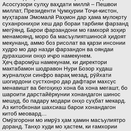
Асосгузори сулҳу ваҳдати миллӣ – Пешвои
миллат, Президенти Ҷумҳурии Тоҷи-кистон,
муҳтарам Эмомалӣ Раҳмон дар ҳама мулоқоту
суханрониҳои хеш дар бораи тарбияи фарзанд
мегӯянд. Барои фарзандони мо ғамхорӣ зоҳир
менамоянд, моро ба масъулиятшиносӣ ҳидоят
мекунанд, аммо боз рисолат ва қарзи инсонии
худро мо дар назди фарзандон ва ояндаи
дурахшони онҳо иҷро намекунем.
Ҳеҷ фаромӯш намекунам, ки директори
мактабамон шодравон Нури Бозор худаш
журналҳои синфро варақ мезад, рӯйхати
шогирдони сустхонро дар дафтари махсус
менавишт ва бегоҳиҳо хона ба хона мегашт, бо
шароити дарстайёркунии хонандагон шинос
мешуд, бо падару модари онҳо суҳбат мекард.
Аз китобхонаи шахсиаш барои хонандагон
китоб меовард…
Омӯзгорони мо имрӯз ҳам ҳамин масъулиятро
доранд. Танҳо худи мо ҳастем, ки ғамхории