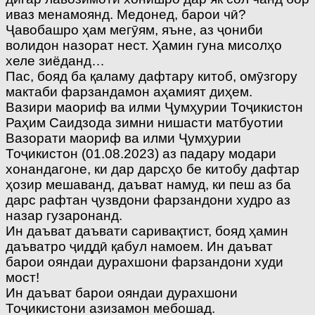
иваз менамоянд. Медонед, барои чӣ?
Ҷавобашро ҳам мегӯям, яъне, аз ҷониби
волидон назорат нест. Ҳамин гуна мисолҳо
хеле зиёданд…
Пас, бояд ба қаламу дафтару китоб, омӯзгору
мактаби фарзандамон аҳамият диҳем.
Вазири маориф ва илми Ҷумҳурии Тоҷикистон
Раҳим Саидзода зимни нишасти матбуотии
Вазорати маориф ва илми Ҷумҳурии
Тоҷикистон (01.08.2023) аз падару модари
хонандагоне, ки дар дарсҳо бе китобу дафтар
ҳозир мешаванд, даъват намуд, ки пеш аз ба
дарс рафтан ҷузвдони фарзандони худро аз
назар гузаронанд.
Ин даъват даъвати саривақтист, бояд ҳамин
даъватро ҷиддӣ қабул намоем. Ин даъват
барои ояндаи дурахшони фарзандони худи
мост!
Ин даъват барои ояндаи дурахшони
Тоҷикистони азизамон мебошад.