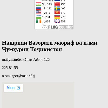
Нашрияи Вазорати маориф ва илми
Ҷумҳурии Тоҷикистон
ш.Душанбе, кӯчаи Айнӣ-126
225-81-55
n.omuzgor@maorif.tj