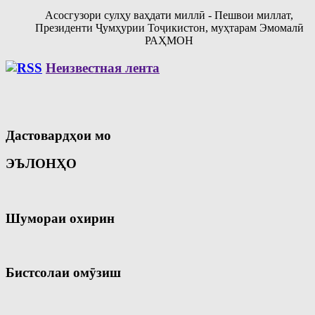
Асосгузори сулҳу ваҳдати миллӣ - Пешвои миллат,
Президенти Ҷумҳурии Тоҷикистон, муҳтарам Эмомалӣ
РАҲМОН
Неизвестная лента
Дастовардҳои мо
ЭЪЛОНҲО
Шумораи охирин
Бистсолаи омӯзиш