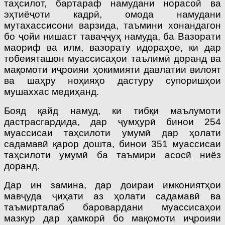
таҳсилот, бартараф намудани норасоӣ ва
эҳтиёҷоти кадрӣ, омода намудани
мутахассисони варзида, таъмини хонандагон
бо ҷойи нишаст таваҷҷуҳ намуда, ба Вазорати
маориф ва илм, вазорату идораҳое, ки дар
тобеияташон муассисаҳои таълимӣ доранд ва
мақомоти иҷроияи ҳокимияти давлатии вилоят
ва шаҳру ноҳияҳо дастуру супоришҳои
мушаххас медиҳанд.
Бояд қайд намуд, ки тибқи маълумоти
дастрасгардида, дар ҷумҳурӣ бинои 254
муассисаи таҳсилоти умумӣ дар ҳолати
садамавӣ қарор дошта, бинои 351 муассисаи
таҳсилоти умумӣ ба таъмири асосӣ ниёз
доранд.
Дар ин замина, дар доираи имкониятҳои
мавҷуда ҷиҳати аз ҳолати садамавӣ ва
таъмирталаб баровардани муассисаҳои
мазкур дар ҳамкорӣ бо мақомоти иҷроияи