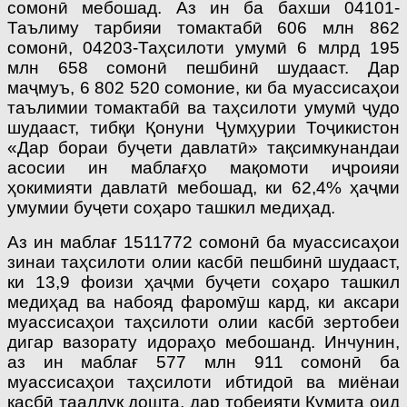
сомонӣ мебошад. Аз ин ба бахши 04101-
Таълиму тарбияи томактабӣ 606 млн 862
сомонӣ, 04203-Таҳсилоти умумӣ 6 млрд 195
млн 658 сомонӣ пешбинӣ шудааст. Дар
маҷмуъ, 6 802 520 сомоние, ки ба муассисаҳои
таълимии томактабӣ ва таҳсилоти умумӣ ҷудо
шудааст, тибқи Қонуни Ҷумҳурии Тоҷикистон
«Дар бораи буҷети давлатӣ» тақсимкунандаи
асосии ин маблағҳо мақомоти иҷроияи
ҳокимияти давлатӣ мебошад, ки 62,4% ҳаҷми
умумии буҷети соҳаро ташкил медиҳад.
Аз ин маблағ 1511772 сомонӣ ба муассисаҳои
зинаи таҳсилоти олии касбӣ пешбинӣ шудааст,
ки 13,9 фоизи ҳаҷми буҷети соҳаро ташкил
медиҳад ва набояд фаромӯш кард, ки аксари
муассисаҳои таҳсилоти олии касбӣ зертобеи
дигар вазорату идораҳо мебошанд. Инчунин,
аз ин маблағ 577 млн 911 сомонӣ ба
муассисаҳои таҳсилоти ибтидоӣ ва миёнаи
касбӣ тааллуқ дошта, дар тобеияти Кумита оид