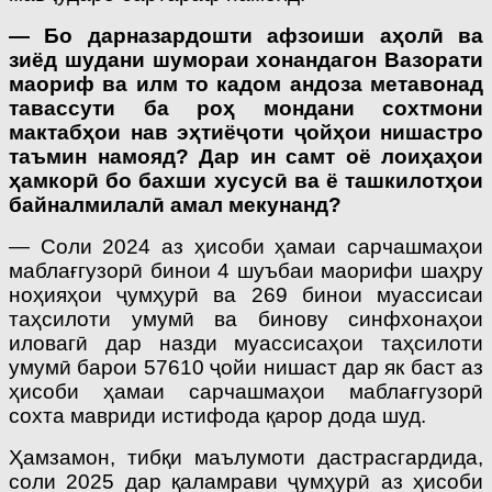
— Бо дарназардошти афзоиши аҳолӣ ва
зиёд шудани шумораи хонандагон Вазорати
маориф ва илм то кадом андоза метавонад
тавассути ба роҳ мондани сохтмони
мактабҳои нав эҳтиёҷоти ҷойҳои нишастро
таъмин намояд? Дар ин самт оё лоиҳаҳои
ҳамкорӣ бо бахши хусусӣ ва ё ташкилотҳои
байналмилалӣ амал мекунанд?
— Соли 2024 аз ҳисоби ҳамаи сарчашмаҳои
маблағгузорӣ бинои 4 шуъбаи маорифи шаҳру
ноҳияҳои ҷумҳурӣ ва 269 бинои муассисаи
таҳсилоти умумӣ ва бинову синфхонаҳои
иловагӣ дар назди муассисаҳои таҳсилоти
умумӣ барои 57610 ҷойи нишаст дар як баст аз
ҳисоби ҳамаи сарчашмаҳои маблағгузорӣ
сохта мавриди истифода қарор дода шуд.
Ҳамзамон, тибқи маълумоти дастрасгардида,
соли 2025 дар қаламрави ҷумҳурӣ аз ҳисоби