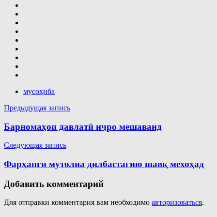
мусоҳиба
Навигация
Предыдущая запись
по
Барномаҳои давлатӣ иҷро мешаванд
записям
Следующая запись
Фарҳанги мутолиа дилбастагию шавқ мехоҳад
Добавить комментарий
Для отправки комментария вам необходимо
авторизоваться
.