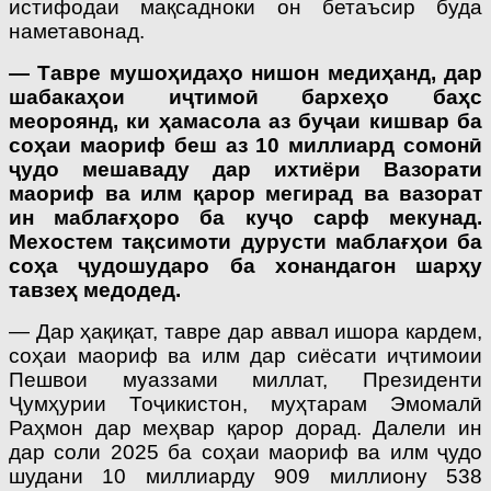
истифодаи мақсадноки он бетаъсир буда
наметавонад.
— Тавре мушоҳидаҳо нишон медиҳанд, дар
шабакаҳои иҷтимоӣ бархеҳо баҳс
меороянд, ки ҳамасола аз буҷаи кишвар ба
соҳаи маориф беш аз 10 миллиард сомонӣ
ҷудо мешаваду дар ихтиёри Вазорати
маориф ва илм қарор мегирад ва вазорат
ин маблағҳоро ба куҷо сарф мекунад.
Мехостем тақсимоти дурусти маблағҳои ба
соҳа ҷудошударо ба хонандагон шарҳу
тавзеҳ медодед.
— Дар ҳақиқат, тавре дар аввал ишора кардем,
соҳаи маориф ва илм дар сиёсати иҷтимоии
Пешвои муаззами миллат, Президенти
Ҷумҳурии Тоҷикистон, муҳтарам Эмомалӣ
Раҳмон дар меҳвар қарор дорад. Далели ин
дар соли 2025 ба соҳаи маориф ва илм ҷудо
шудани 10 миллиарду 909 миллиону 538