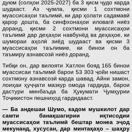
дуюм (солҳои 2025-2027) ба 3 қисм ҷудо карда
шудааст. Аз ҷумла, қисми 1 сохтмони
муассисаҳои таълимӣ, ки дар ҳолати садамавӣ
қарор дошта, ба синфхонаҳои иловагӣ ниёз
доранд, қисми 2 сохтмони муассисаҳои
таълимӣ дар деҳаҳои навбунёд ва деҳаҳое, ки
шумораи аҳолӣ зиёд шудааст ва қисми 3
муассисаҳои таълимие, ки бинои он ба
таъмиру азнавсозӣ ниёз доранд.
Тибқи он, дар вилояти Хатлон бояд 165 бинои
муассисаи таълимӣ барои 53 303 ҷойи нишаст
сохтмону азнавсозӣ карда шавад. Айни замон,
лоиҳаи ҳуҷҷати мазкур омода гардида, барои
дастури минбаъда ба Ҳукумати Ҷумҳурии
Тоҷикистон пешниҳод гардидааст.
— Ба андешаи Шумо, кадом мушкилот дар
самти банақшагирии иқтисодии
муассисаҳои таълимӣ бештар монеа эҷод
мекунанд, хусусан, дар минтақаҳо – шаҳру