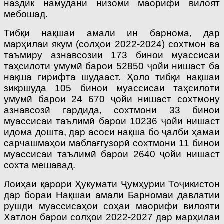
наздик намудани низоми маорифи вилоят
мебошад.
Тибқи нақшаи амали ин барнома, дар
марҳилаи якум (солҳои 2022-2024) сохтмон ва
таъмиру азнавсозии 173 бинои муассисаи
таҳсилоти умумӣ барои 52850 ҷойи нишаст ба
нақша гирифта шудааст. Ҳоло тибқи нақшаи
зикршуда 105 бинои муассисаи таҳсилоти
умумӣ барои 24 670 ҷойи нишаст сохтмону
азнавсозӣ гардида, сохтмони 33 бинои
муассисаи таълимӣ барои 10236 ҷойи нишаст
идома дошта, дар асоси нақша бо ҷалби ҳамаи
сарчашмаҳои маблағгузорӣ сохтмони 11 бинои
муассисаи таълимӣ барои 2640 ҷойи нишаст
сохта мешавад.
Лоиҳаи қарори Ҳукумати Ҷумҳурии Тоҷикистон
дар бораи Нақшаи амали Барномаи давлатии
рушди муассисаҳои соҳаи маорифи вилояти
Хатлон барои солҳои 2022-2027 дар марҳилаи