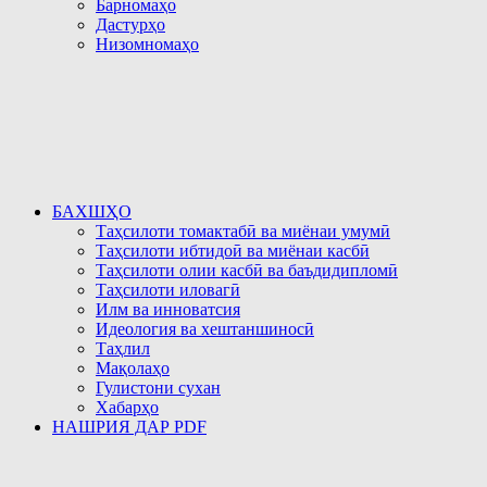
Барномаҳо
Дастурҳо
Низомномаҳо
БАХШҲО
Таҳсилоти томактабӣ ва миёнаи умумӣ
Таҳсилоти ибтидоӣ ва миёнаи касбӣ
Таҳсилоти олии касбӣ ва баъдидипломӣ
Таҳсилоти иловагӣ
Илм ва инноватсия
Идеология ва хештаншиносӣ
Таҳлил
Мақолаҳо
Гулистони сухан
Хабарҳо
НАШРИЯ ДАР PDF