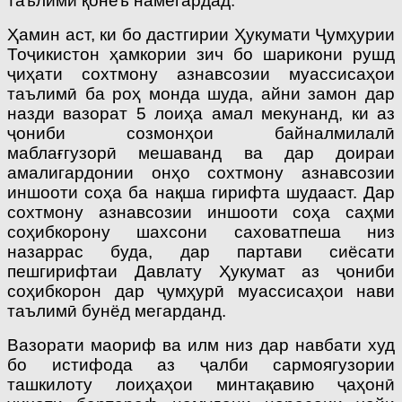
таълимӣ қонеъ намегардад.
Ҳамин аст, ки бо дастгирии Ҳукумати Ҷумҳурии
Тоҷикистон ҳамкории зич бо шарикони рушд
ҷиҳати сохтмону азнавсозии муассисаҳои
таълимӣ ба роҳ монда шуда, айни замон дар
назди вазорат 5 лоиҳа амал мекунанд, ки аз
ҷониби созмонҳои байналмилалӣ
маблағгузорӣ мешаванд ва дар доираи
амалигардонии онҳо сохтмону азнавсозии
иншооти соҳа ба нақша гирифта шудааст. Дар
сохтмону азнавсозии иншооти соҳа саҳми
соҳибкорону шахсони саховатпеша низ
назаррас буда, дар партави сиёсати
пешгирифтаи Давлату Ҳукумат аз ҷониби
соҳибкорон дар ҷумҳурӣ муассисаҳои нави
таълимӣ бунёд мегарданд.
Вазорати маориф ва илм низ дар навбати худ
бо истифода аз ҷалби сармоягузории
ташкилоту лоиҳаҳои минтақавию ҷаҳонӣ