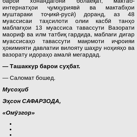
барои хонандагони болаёқат, мактаб-
интернатҳои ҷумҳуриявӣ ва мактабҳои
муштараки тоҷикӣ-русӣ) доранд, аз 48
муассисаи таҳсилоти олии касбӣ танҳо
маблағҳои 13 муассиса тавассути Вазорати
маориф ва илм татбиқ гардида, маблағи дигар
муассисаҳо тавассути ма­қомоти иҷроияи
ҳокимияти давлатии вилояту шаҳру ноҳияҳо ва
вазорату идораҳо амалӣ мегардад.
— Ташаккур барои суҳбат.
— Саломат бошед.
Мусоҳиб
Эҳсон САФАРЗОДА,
«Омӯзгор»