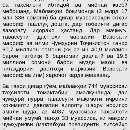
ба таҳсилоти ибтидоӣ ва миёнаи касбӣ
мебошанд. Маблағҳои боқимонда (2 млрд 17
млн 336 сомонӣ) ба дигар муассисаҳои соҳаи
маориф тааллуқ дошта, дар тобеияти дигар
вазорату идораҳо ҳастанд. Дар маҷмуъ,
тавассути дастгоҳи марказии Вазорати
маориф ва илми Ҷумҳурии Тоҷикистон танҳо
60,7 миллион сомонӣ (ки аз ин 40,9 миллион
барои татбиқи 6 барномаи давлатӣ ва 19,8
миллион сомонӣ барои музди маош ва
нигаҳдории дастгоҳи марказии Вазорати
маориф ва илм) хароҷот карда мешавад.
Ба таври дигар гӯем, маблағҳои 744 муассисаи
таҳсилоти томактабии амалкунанда дар
ҷумҳурӣ пурра тавассути мақомоти иҷроияи
ҳокимияти давлатии вилояту шаҳру ноҳияҳо
амалӣ шуда, аз 4037 муассисаи таҳсилоти
миёнаи умумӣ танҳо 33 муассиса, ки мақоми
ҷумҳуриявӣ (мактабҳои президентӣ, литсейҳо