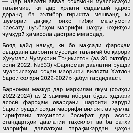
— Дар навбати аввал сохтмони муассисаҳои
таълимие, ки дар ҳолати садамавӣ қарор
доранд, ба эътибор гирифта мешванд, ки
шумораи дақиқи онҳо тибқи маълумоти
раёсату шуъбаҳои маорифи шаҳру ноҳияҳои
ҷумҳурӣ ҳамасола дастрас мегардад.
Бояд қайд намуд, ки бо мақсади фароҳам
овардани шароити мусоиди таълимӣ бо қарори
Ҳукумати Ҷумуҳрии Тоҷикистон (аз 30 октябри
соли 2022, №533) «Барномаи давлатии рушди
муассисаҳои соҳаи маорифи вилояти Хатлон
барои солҳои 2022-2027» қабул гардидааст.
Барномаи мазкур дар марҳилаи якум (солҳои
2022-2024) аз 2 замима иборат буда, ҳадафи
асосӣ фароҳам овардани шароити зарурӣ
барои рушди соҳаи маорифи вилоят, аз ҷумла,
гирифтани таҳсилоти босифат дар асоси
стандартҳои давлатии таҳсилот ва ба сатҳи
маорифи давлатҳои тараққикардаи ҷаҳон