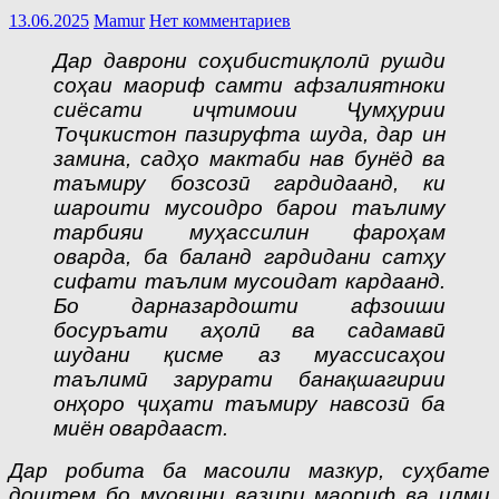
13.06.2025
Mamur
Нет комментариев
Дар даврони соҳибистиқлолӣ рушди
соҳаи маориф самти афзалиятноки
сиёсати иҷтимоии Ҷумҳурии
Тоҷикистон пазируфта шуда, дар ин
замина, садҳо мактаби нав бунёд ва
таъмиру бозсозӣ гардидаанд, ки
шароити мусоидро барои таълиму
тарбияи муҳассилин фароҳам
оварда, ба баланд гардидани сатҳу
сифати таълим мусоидат кардаанд.
Бо дарназардошти афзоиши
босуръати аҳолӣ ва садамавӣ
шудани қисме аз муассисаҳои
таълимӣ зарурати банақшагирии
онҳоро ҷиҳати таъмиру навсозӣ ба
миён овардааст.
Дар робита ба масоили мазкур, суҳбате
доштем бо муовини вазири маориф ва илми