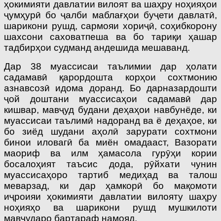
ҳокимияти давлатии вилоят ва шаҳру ноҳияҳои
ҷумҳурӣ бо ҷалби маблағҳои буҷети давлатӣ,
шарикони рушд, сармояи хориҷӣ, соҳибкорону
шахсони саховатпеша ва бо тариқи ҳашар
тадбирҳои судманд андешида мешаванд.
Дар 38 муассисаи таълимии дар ҳолати
садамавӣ қарордошта корҳои сохтмонию
азнавсозӣ идома доранд. Бо дарназардошти
ҷой доштани муассисаҳои садамавӣ дар
кишвар, мавҷуд будани деҳаҳои навбунёде, ки
муассисаи таълимӣ надоранд ва ё деҳаҳое, ки
бо зиёд шудани аҳолӣ зарурати сохтмони
бинои иловагӣ ба миён омадааст, Вазорати
маориф ва илм ҳамасола гурӯҳи кории
босалоҳият таъсис дода, рӯйхати чунин
муассисаҳоро тартиб медиҳад ва талош
меварзад, ки дар ҳамкорӣ бо мақомоти
иҷроияи ҳокимияти давлатии вилояту шаҳру
ноҳияҳо ва шарикони рушд мушкилоти
мавҷударо бартараф намояд.