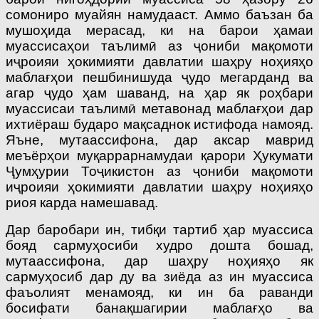
сомониро муайян намудааст. Аммо баъзан ба
мушоҳида мерасад, ки на барои ҳамаи
муассисаҳои таълимӣ аз ҷониби мақомоти
иҷроияи ҳокимияти давлатии шаҳру ноҳияҳо
маблағҳои пешбинишуда ҷудо мегарданд ва
агар ҷудо ҳам шаванд, на ҳар як роҳбари
муассисаи таълимӣ метавонад маблағҳои дар
ихтиёраш бударо мақсаднок истифода намояд.
Яъне, мутаассифона, дар аксар маврид
меъёрҳои муқаррарнамудаи қарори Ҳукумати
Ҷумҳурии Тоҷикистон аз ҷониби мақомоти
иҷроияи ҳокимияти давлатии шаҳру ноҳияҳо
риоя карда намешавад.
Дар баробари ин, тибқи тартиб ҳар муассиса
бояд сармуҳосиби худро дошта бошад,
мутаассифона, дар шаҳру ноҳияҳо як
сармуҳосиб дар ду ва зиёда аз ин муассиса
фаъолият менамояд, ки ин ба раванди
босифати банақшагирии маблағҳо ва