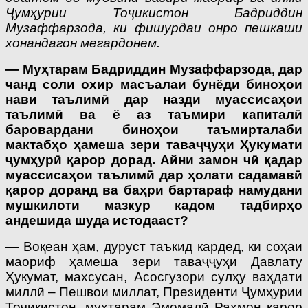
Ҷумҳурии Тоҷикистон Бадриддин
Музаффарзода, ки фишурдаи онро пешкаши
хонандагон мегардонем.
— Муҳтарам Бадриддин Музаффарзода, дар
чанд соли охир масъалаи бунёди биноҳои
нави таълимӣ дар назди муассисаҳои
таълимӣ ва ё аз таъмири капиталӣ
баровардани биноҳои таъмирталаби
мактабҳо ҳамеша зери таваҷҷуҳи Ҳукумати
ҷумҳурӣ қарор дорад. Айни замон чӣ қадар
муассисаҳои таълимӣ дар ҳолати садамавӣ
қарор доранд ва баҳри бартараф намудани
мушкилоти мазкур кадом тадбирҳо
андешида шуда истодааст?
— Воқеан ҳам, дуруст таъкид кардед, ки соҳаи
маориф ҳамеша зери таваҷҷуҳи Давлату
Ҳукумат, махсусан, Асосгузори сулҳу ваҳдати
миллӣ – Пешвои миллат, Президенти Ҷумҳурии
Тоҷикистон, муҳтарам Эмомалӣ Раҳмон қарор