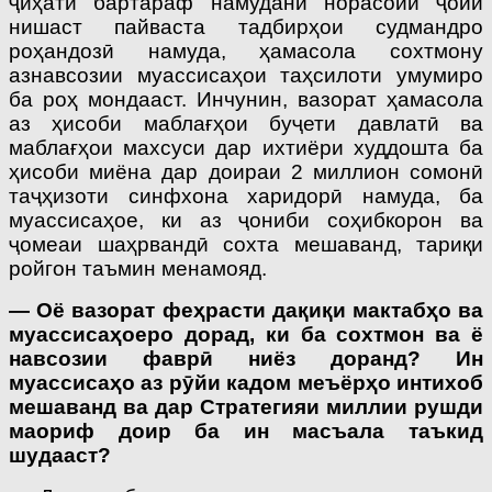
ҷиҳати бартараф намудани норасоии ҷойи
нишаст пайваста тадбирҳои судмандро
роҳандозӣ намуда, ҳамасола сохтмону
азнавсозии муассисаҳои таҳсилоти умумиро
ба роҳ мондааст. Инчунин, вазорат ҳамасола
аз ҳисоби маблағҳои буҷети давлатӣ ва
маблағҳои махсуси дар ихтиёри худдошта ба
ҳисоби миёна дар доираи 2 миллион сомонӣ
таҷҳизоти синфхона харидорӣ намуда, ба
муассисаҳое, ки аз ҷониби соҳибкорон ва
ҷомеаи шаҳрвандӣ сохта мешаванд, тариқи
ройгон таъмин менамояд.
— Оё вазорат феҳрасти дақиқи мактабҳо ва
муассисаҳоеро дорад, ки ба сохтмон ва ё
навсозии фаврӣ ниёз доранд? Ин
муассисаҳо аз рӯйи кадом меъёрҳо интихоб
мешаванд ва дар Стратегияи миллии рушди
маориф доир ба ин масъала таъкид
шудааст?