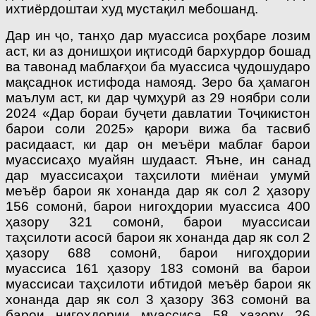
ихтиёрдоштаи худ мустақил мебошанд.
Дар ин ҷо, танҳо дар муассиса роҳбаре лозим
аст, ки аз донишҳои иқтисодӣ бархурдор бошад
ва тавонад маблағҳои ба муассиса ҷудошударо
мақсаднок истифода намояд. Зеро ба ҳамагон
маълум аст, ки дар ҷумҳурӣ аз 29 ноябри соли
2024 «Дар бораи буҷети давлатии Тоҷикистон
барои соли 2025» қарори вижа ба тасвиб
расидааст, ки дар он меъёри маблағ барои
муассисаҳо муайян шудааст. Яъне, ин санад
дар муассисаҳои таҳсилоти миёнаи умумӣ
меъёр барои як хонанда дар як сол 2 ҳазору
156 сомонӣ, барои нигоҳдории муассиса 400
ҳазору 321 сомонӣ, барои муассисаи
таҳсилоти асосӣ барои як хонанда дар як сол 2
ҳазору 688 сомонӣ, барои нигоҳдории
муассиса 161 ҳазору 183 сомонӣ ва барои
муассисаи таҳсилоти ибтидоӣ меъёр барои як
хонанда дар як сол 3 ҳазору 363 сомонӣ ва
барои нигоҳдории муассиса 58 ҳазору 26