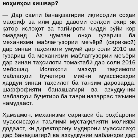
ноҳияҳои кишвар?
— Дар самти банақшагирии иқтисодии соҳаи
маориф ва илм дар давоми солҳои охир як
қатор ислоҳот ва тағйироти ҷиддӣ рӯйи кор
омаданд. Аз ҷумлаи онҳо гузариш ба
механизми маблағгузории меъёрӣ (сарикасӣ)
дар зинаи таҳсилоти умумӣ дар соли 2010 ва
гузариш ба механизми маблағгузории меъёрӣ
дар зинаи таҳсилоти томактабӣ дар соли 2016
мебошад. Ислоҳоти мазкур тақсимоти
маблағҳои буҷетиро миёни муассисаҳои
ҳардуи зинаи таҳсилот ба танзим дароварда,
шаффофияти банақшагирӣ ва азхудкунии
маблағҳои буҷетиро ба таври назаррас таъмин
намудааст.
Ҳамзамон, механизми сарикасӣ ба роҳбарони
муассисаҳои таълимӣ мустақилияти молиявӣ
додааст, ки директорону мудирони муассисаҳо
дар банақшагирӣ ва азхудкунии маблағҳои дар