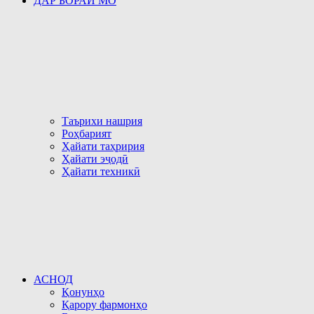
ДАР БОРАИ МО
Таърихи нашрия
Роҳбарият
Ҳайати таҳририя
Ҳайати эҷодӣ
Ҳайати техникӣ
АСНОД
Қонунҳо
Қарору фармонҳо