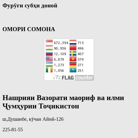
Фурӯғи субҳи доноӣ
ОМОРИ СОМОНА
Нашрияи Вазорати маориф ва илми
Ҷумҳурии Тоҷикистон
ш.Душанбе, кӯчаи Айнӣ-126
225-81-55