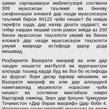
ҳамаи сарчашмаҳои маблағгузорӣ сохтмони
309 муассисаи таълимӣ ва бинову
синфхонаҳои иловагӣ дар назди муассисаҳои
таълимӣ барои 94122 ҷойи нишаст ба нақша
гирифта шуда, дар назар дошта шудааст, ки
тибқи нақшаи пешакӣ соли равон зиёда аз 200
бинои муассисаи таҳсилоти умумӣ ва бинои
иловагӣ дар назди муассисаҳои таҳсилоти
умумӣ мавриди истифода қарор дода
мешавад.
Роҳбарияти Вазорати маориф ва илм дар
чандин нишасти матбуотӣ ва муроҷиатҳои
алоҳида таъкид карда буд ва боз бо истифода
аз фурсат бори дигар ёдовар мешавем, ки
Вазорати маориф ва илм дар алоҳидагӣ
наметавонад мушкилоти норасоии ҷойи
нишаст ва сохтмони мактабҳои навро
бартараф намояд. Зеро дар Қонуни Ҷумҳурии
Тоҷикистон «Дар бораи маориф» (дар боби 4.
Идоракунии соҳаи маориф) мушаххас ва дақиқ