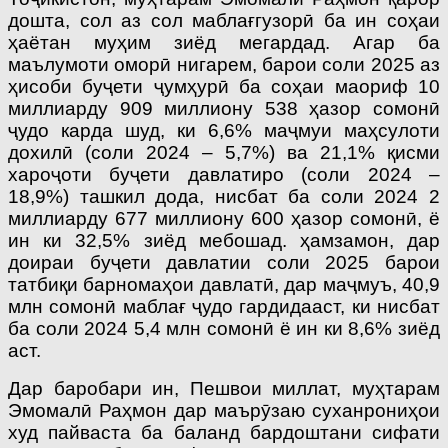
дошта, сол аз сол маблағгузорӣ ба ин соҳаи
ҳаётан муҳим зиёд мегардад. Агар ба
маълумоти оморӣ нигарем, барои соли 2025 аз
ҳисоби буҷети ҷумҳурӣ ба соҳаи маориф 10
миллиарду 909 миллиону 538 ҳазор сомонӣ
ҷудо карда шуд, ки 6,6% маҷмуи маҳсулоти
дохилӣ (соли 2024 – 5,7%) ва 21,1% қисми
хароҷоти буҷети давлатиро (соли 2024 –
18,9%) ташкил дода, нисбат ба соли 2024 2
миллиарду 677 миллиону 600 ҳазор сомонӣ, ё
ин ки 32,5% зиёд мебошад. ҳамзамон, дар
доираи буҷети давлатии соли 2025 барои
татбиқи барномаҳои давлатӣ, дар маҷмуъ, 40,9
млн сомонӣ маблағ ҷудо гардидааст, ки нисбат
ба соли 2024 5,4 млн сомонӣ ё ин ки 8,6% зиёд
аст.
Дар баробари ин, Пешвои миллат, муҳтарам
Эмомалӣ Раҳмон дар маърӯзаю суханрониҳои
худ пайваста ба баланд бардоштани сифати