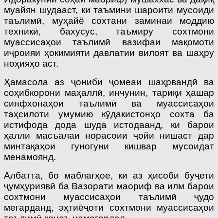
муайян шудааст, ки таъмини шароити мусоиди
таълимӣ, муҳайё сохтани заминаи моддию
техникӣ, бахусус, таъмиру сохтмони
муассисаҳои таълимӣ вазифаи мақомоти
иҷроияи ҳокимияти давлатии вилоят ва шаҳру
ноҳияҳо аст.
Ҳамасола аз ҷониби ҷомеаи шаҳрвандӣ ва
соҳибкорони маҳаллӣ, инчунин, тариқи ҳашар
синфхонаҳои таълимӣ ва муассисаҳои
таҳсилоти умумию кӯдакистонҳо сохта ба
истифода дода шуда истодаанд, ки барои
ҳалли масъалаи норасоии ҷойи нишаст дар
минтақаҳои гуногуни кишвар мусоидат
менамоянд.
Албатта, бо маблағҳое, ки аз ҳисоби буҷети
ҷумҳуриявӣ ба Вазорати маориф ва илм барои
сохтмони муассисаҳои таълимӣ ҷудо
мегарданд, эҳтиёҷоти сохтмони муассисаҳои