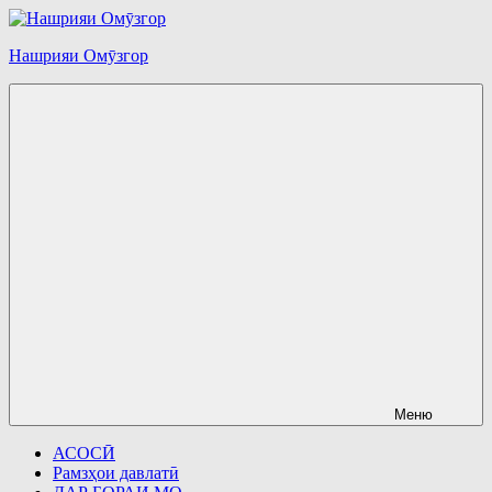
Перейти
к
Нашрияи Омӯзгор
содержимому
Меню
АСОСӢ
Рамзҳои давлатӣ