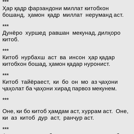
***
Ҳар қадр фарзандони миллат китобхон
бошанд, ҳамон қадр миллат неруманд аст.
***
Дунёро хуршед равшан мекунад, дилҳоро
китоб.
***
Китоб нурбахш аст ва инсон ҳар қадар
китобхон бошад, ҳамон қадар нуронист.
***
Китоб тайёраест, ки бо он мо аз ҷаҳони
ҷаҳолат ба ҷаҳони хирад парвоз мекунем.
***
Оне, ки бо китоб ҳамдам аст, хуррам аст. Оне,
ки аз китоб дур аст, ранҷур аст.
***