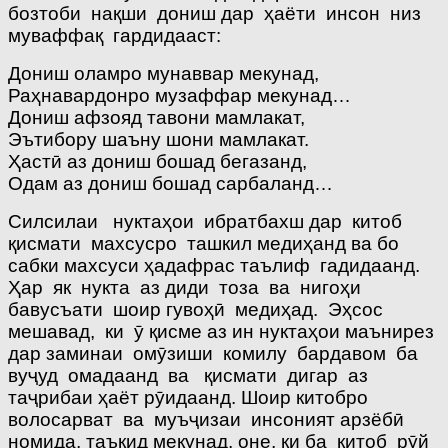
бозтоби нақши дониш дар ҳаёти инсон низ
муваффақ гардидааст:
Дониш оламро мунаввар мекунад,
Раҳнавардонро музаффар мекунад…
Дониш афзояд тавони мамлакат,
Эътибору шаъну шони мамлакат.
Ҳастӣ аз дониш бошад бегазанд,
Одам аз дониш бошад сарбаланд…
Силсилаи нуктаҳои ибратбахш дар китоб
қисмати махсусро ташкил медиҳанд ва бо
сабки махсуси ҳадафрас таълиф гадидаанд.
Ҳар як нукта аз диди тоза ва нигоҳи
бавусъати шоир гувоҳӣ медиҳад. Эҳсос
мешавад, ки ӯ қисме аз ин нуктаҳои маънирез
дар заминаи омӯзиши комилу бардавом ба
вуҷуд омадаанд ва қисмати дигар аз
таҷрибаи ҳаёт рӯидаанд. Шоир китобро
волосарват ва муъҷизаи инсоният арзёбӣ
номида, таъкид мекунад, оне, ки ба китоб рӯй