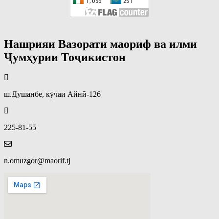
Нашрияи Вазорати маориф ва илми
Ҷумҳурии Тоҷикистон
ш.Душанбе, кӯчаи Айнӣ-126
225-81-55
n.omuzgor@maorif.tj