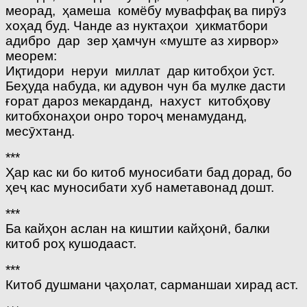
меорад, ҳамеша комёбу муваффақ ва пирӯз
хоҳад буд. Чанде аз нуктаҳои ҳикматбори
адибро дар зер ҳамчун «муште аз хирвор»
меорем:
Иқтидори неруи миллат дар китобҳои ӯст.
Беҳуда набуда, ки адувон чун ба мулке дасти
ғорат дароз мекарданд, нахуст китобҳову
китобхонаҳои онро тороҷ менамуданд,
месӯхтанд.
***
Ҳар кас ки бо китоб муносибати бад дорад, бо
ҳеҷ кас муносибати хуб наметавонад дошт.
***
Ба кайҳон аслан на киштии кайҳонӣ, балки
китоб роҳ кушодааст.
***
Китоб душмани ҷаҳолат, сарманшаи хирад аст.