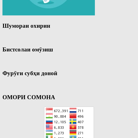
Шумораи охирин
Бистсолаи омӯзиш
Фурӯғи субҳи доноӣ
ОМОРИ СОМОНА