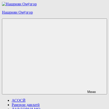
Перейти
к
Нашрияи Омӯзгор
содержимому
Меню
АСОСӢ
Рамзҳои давлатӣ