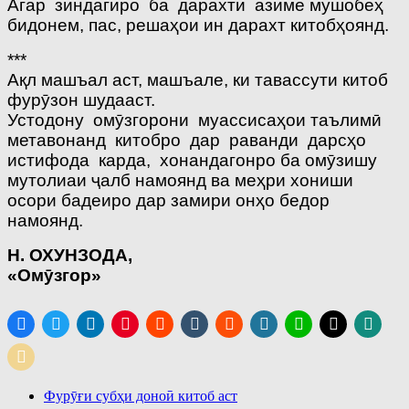
Агар зиндагиро ба дарахти азиме мушобеҳ
бидонем, пас, решаҳои ин дарахт китобҳоянд.
***
Ақл машъал аст, машъале, ки тавассути китоб
фурӯзон шудааст.
Устодону омӯзгорони муассисаҳои таълимӣ
метавонанд китобро дар раванди дарсҳо
истифода карда, хонандагонро ба омӯзишу
мутолиаи ҷалб намоянд ва меҳри хониши
осори бадеиро дар замири онҳо бедор
намоянд.
Н. ОХУНЗОДА,
«Ом
ӯ
згор»
Фурӯғи субҳи доноӣ китоб аст