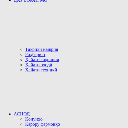
ДАР БОРАИ МО
Таърихи нашрия
Роҳбарият
Ҳайати таҳририя
Ҳайати эҷодӣ
Ҳайати техникӣ
АСНОД
Қонунҳо
Қарору фармонҳо