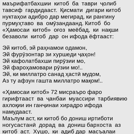
маърифатбахшии китоб ба таври ҷолиб
тавсиф гардидааст. Қисмати дигари китоб
нуктаҳои адибро дар мегирад, ки рангину
пурмуҳтаво ва омӯзандаанд. Китоб бо
«Ҳамосаи китоб» оғоз меёбад, ки нақши
безаволи китоб дар он ифода ёфтааст:
Эй китоб, эй раҳнамои одамон,
Эй фурӯзонтар зи хуршеди ҷаҳон!
Эй кафолатбахши пирӯзии мо,
Эй фароҳамовари рӯзии мо!..
Эй, ки миллатро санад ҳастӣ мудом,
Аз ту афзун гашта миллатро мақом!..
«Ҳамосаи китоб» 72 мисраъро фаро
гирифтааст ва ҷанбаи муассири тарбиявию
ахлоқии ин ганҷинаи хирадро ифода
намудааст.
Маълум аст, ки китоб бо дониш иртиботи
ногусастанӣ дорад ва дониш бархоста аз
китоб аст. Хушо, ки адиб дар масъалаи