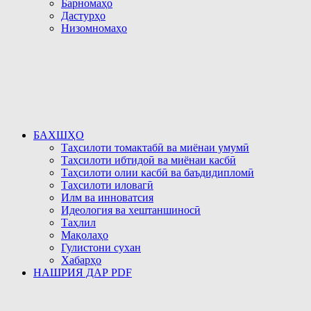
Барномаҳо
Дастурҳо
Низомномаҳо
БАХШҲО
Таҳсилоти томактабӣ ва миёнаи умумӣ
Таҳсилоти ибтидоӣ ва миёнаи касбӣ
Таҳсилоти олии касбӣ ва баъдидипломӣ
Таҳсилоти иловагӣ
Илм ва инноватсия
Идеология ва хештаншиносӣ
Таҳлил
Мақолаҳо
Гулистони сухан
Хабарҳо
НАШРИЯ ДАР PDF