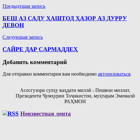
Навигация
Предыдущая запись
по
БЕШ АЗ САДУ ҲАШТОД ҲАЗОР АЗ ДУРРУ
записям
ДЕВОН
Следующая запись
САЙРЕ ДАР CАРМАДДЕҲ
Добавить комментарий
Для отправки комментария вам необходимо
авторизоваться
.
Асосгузори сулҳу ваҳдати миллӣ - Пешвои миллат,
Президенти Ҷумҳурии Тоҷикистон, муҳтарам Эмомалӣ
РАҲМОН
Неизвестная лента