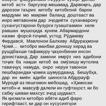
китоб аст» баргузор мешавад. Дарвоқеъ, дар
дарозои таърих китобу китобхонӣ барои
мардуми мо мақоми баланд доштааст ва
инро метавонем дар эҷодиёти суханварону
сухангустарони бузурги гузаштаамон хеле
равшан мушоҳида кунем. Абармардони
назми форсӣ-тоҷикӣ, устод Рӯдакиву
Фирдавсӣ, Мавлонои Балхиву Абдураҳмони
Ҷомӣ… китобро манбаи донишу хирад ва
рушдбахши тафаккуру ҷаҳонбинии инсон
донистаанд. Дар замони имрӯз низ адибони
тоҷик ба нақши китоб ва омӯзишу мутолиа
таваҷҷуҳ намуда, онро неруи тавонои
пешбарандаи ҷомеа шумурдаанд. Бешубҳа,
дар ин миён адиби шинохта Абдурауф
Муродӣ аз пешгомон мебошад. «Ҳамосаи
китоб»-и мавсуф далели ин гуфтаҳост, ки бо
сабку шеваи махсус эҷод шудааст.
Як қисмати китобро абёти адиб фаро
гирифтааст, ки дар он хусусиятҳои