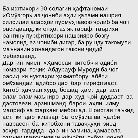
Ба ифтихори 90-солагии ҳафтаномаи
«Омӯзгор» аз ҷониби аҳли қалами нашрия
силсилаи асарҳои пурмуҳтавою ҷолиб ба чоп
расидаанд, ки онҳо, аз як тараф, таърихи
рангину пурфитихори нашрияро бозгӯ
намоянд, аз ҷониби дигар, ба рушду такомули
маънавии хонандагон такони ҷиддӣ
мебахшанд.
Дар ин миён «Ҳамосаи китоб»-и адиби
номвари тоҷик Абдурауф Муродӣ ба чоп
расид, ки нуктаҳои ҳикматбору абёти
омӯзандаи адибро дар бар гирифтааст.
Китоб ҳаҷман хурд бошад ҳам, дар асл
олам-олам маъниро дар худ ҷой додааст ва
дастовези арзишманд барои аҳли илму
маориф ва фарҳанг мебошад. Шоистаи таъкид
аст, ки дар кишвар ба омӯзиш ва ҷалби
наврасон ба китобхонӣ таваҷҷуҳи зиёд
зоҳир гардида, дар ин замина, ҳамасола
озмуни ҷумҳуриявии «Фурӯғи субҳи доноӣ