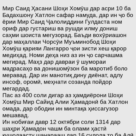
Мир Саид Ҳасани Шоҳи Хомӯш дар асри 10 ба
Бадахшону Хатлон сафар намуда, дар ин ҷо бо
ёрии Мир Саид Ҷалолиддини Гулдаста ном
ориф дар густариш ва рушди илму дониш
саҳми шоиста мегузорад. Баъди вохӯриашон
дар маҳаллаи Чорсӯи Муъминобод Шоҳи
Хомӯш қарияи Лангарро ҷои зисти хеш қарор
медиҳад. Номи деҳа низ аз ин ҷо сарчашма
мегирад. Маҳз дар давраи ӯ шумораи
мадрасаҳо ва донишомӯзон ба маротиб боло
меравад. Дар ин манотиқ дину диёнат, адлу
инсоф, оромӣ, меҳнати созанда пойдор
мегардад.
Пас аз 400 соли дигар аз ҳамдиёрони Шоҳи
Хомӯш Мир Сайид Алии Ҳамадонӣ ба Хатлон
омада, дар ободии ин минтақа ҳиссагузор
мешавад.
Ин нобиғаи давр 12 октябри соли 1314 дар
шаҳри Ҳамадон чашм ба олами ҳастӣ
кушодаасту шаҷарааш дар 16 сулола то ба Алӣ