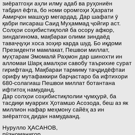
зиёратгоҳи аҳли илму адаб ва руҳониён
табдил ёфта, бо номи оромгоҳи Ҳазрати
Амирҷон машҳур мегардад. Дар шафати ӯ
қабри писараш Саид Муҳаммад ҷойгир аст.
Солҳои соҳибистиқлолӣ ба осору афкор,
зиндагинома, мақбараи олими зиндаёд
таваҷҷуҳи хоса зоҳир карда шуд. Бо иқдоми
Президенти мамлакат, Пешвои миллат,
муҳтарам Эмомалӣ Раҳмон дар шинохти ин
алломаи Шарқ амалҳои савобу таърихие сурат
гирифтанд. Мақбараи тармиму таҷдидёфтаи
орифу мутафаккири барҷастаро ба ифтихори
680-солагиаш Пешвои миллат ботантана
ифтитоҳ намуданд.
Дар солҳои соҳибистиқлолии ҷумҳурӣ, ба
тасдиқи муаррих Ҳотамшо Асозода, беш аз як
миллион нафар меҳмону сайёҳ аз ин
зиёратгоҳ дидан намудаанд.
Нурулло ҲАСАНОВ,
рӯзноманигор