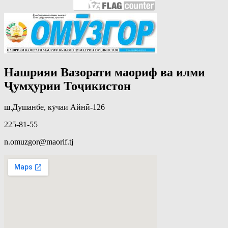
Нашрияи Вазорати маориф ва илми
Ҷумҳурии Тоҷикистон
ш.Душанбе, кӯчаи Айнӣ-126
225-81-55
n.omuzgor@maorif.tj