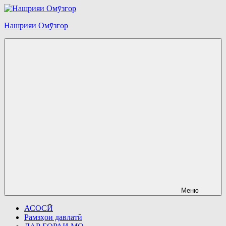
Перейти
к
Нашрияи Омӯзгор
содержимому
Меню
АСОСӢ
Рамзҳои давлатӣ