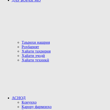
ДАР БОРАИ МО
Таърихи нашрия
Роҳбарият
Ҳайати таҳририя
Ҳайати эҷодӣ
Ҳайати техникӣ
АСНОД
Қонунҳо
Қарору фармонҳо