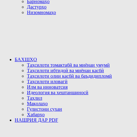
Барномаҳо
Дастурҳо
Низомномаҳо
БАХШҲО
Таҳсилоти томактабӣ ва миёнаи умумӣ
Таҳсилоти ибтидоӣ ва миёнаи касбӣ
Таҳсилоти олии касбӣ ва баъдидипломӣ
Таҳсилоти иловагӣ
Илм ва инноватсия
Идеология ва хештаншиносӣ
Таҳлил
Мақолаҳо
Гулистони сухан
Хабарҳо
НАШРИЯ ДАР PDF