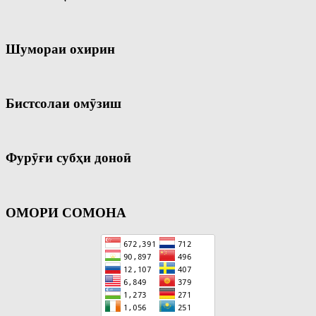
Шумораи охирин
Бистсолаи омӯзиш
Фурӯғи субҳи доноӣ
ОМОРИ СОМОНА