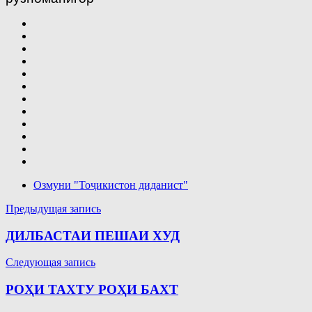
Озмуни "Тоҷикистон диданист"
Навигация
Предыдущая запись
по
ДИЛБАСТАИ ПЕШАИ ХУД
записям
Следующая запись
РОҲИ ТАХТУ РОҲИ БАХТ