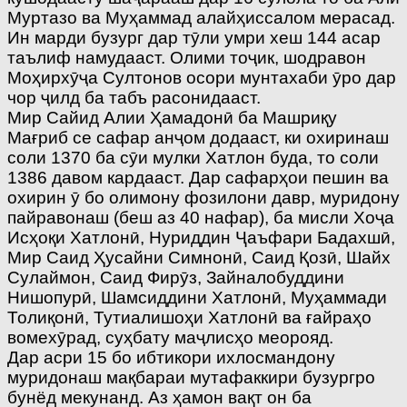
Муртазо ва Муҳаммад алайҳиссалом мерасад.
Ин марди бузург дар тӯли умри хеш 144 асар
таълиф намудааст. Олими тоҷик, шодравон
Моҳирхӯҷа Султонов осори мунтахаби ӯро дар
чор ҷилд ба табъ расонидааст.
Мир Сайид Алии Ҳамадонӣ ба Машриқу
Мағриб се сафар анҷом додааст, ки охиринаш
соли 1370 ба сӯи мулки Хатлон буда, то соли
1386 давом кардааст. Дар сафарҳои пешин ва
охирин ӯ бо олимону фозилони давр, муридону
пайравонаш (беш аз 40 нафар), ба мисли Хоҷа
Исҳоқи Хатлонӣ, Нуриддин Ҷаъфари Бадахшӣ,
Мир Саид Ҳусайни Симнонӣ, Саид Қозӣ, Шайх
Сулаймон, Саид Фирӯз, Зайналобуддини
Нишопурӣ, Шамсиддини Хатлонӣ, Муҳаммади
Толиқонӣ, Тутиалишоҳи Хатлонӣ ва ғайраҳо
вомехӯрад, суҳбату маҷлисҳо меорояд.
Дар асри 15 бо ибтикори ихлосмандону
муридонаш мақбараи мутафаккири бузургро
бунёд мекунанд. Аз ҳамон вақт он ба