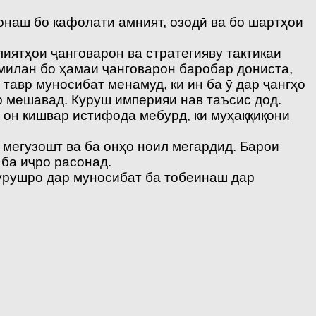
онаш бо кафолати амният, озодӣ ва бо шартҳои
лиятҳои ҷанговарон ва стратегияву тактикаи
милан бо ҳамаи ҷанговарон баробар дониста,
тавр муносибат менамуд, ки ин ба ӯ дар ҷангҳо
р мешавад. Куруш империяи нав таъсис дод.
 он кишвар истифода мебурд, ки муҳаққиқони
мегузошт ва ба онҳо ноил мегардид. Барои
 ба иҷро расонад.
Курушро дар муносибат ба тобеинаш дар