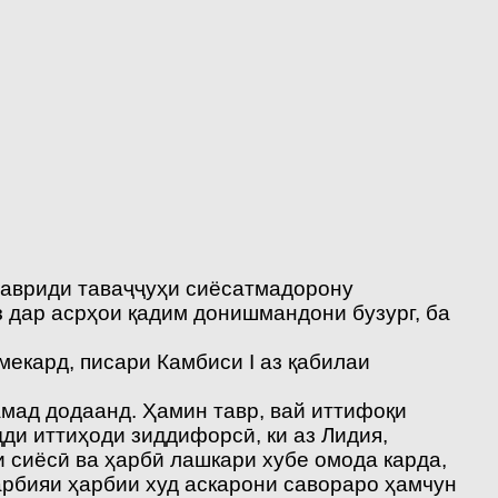
мавриди таваҷҷуҳи сиёсатмадорону
з дар асрҳои қадим донишмандони бузург, ба
екард, писари Камбиси I аз қабилаи
мад додаанд. Ҳамин тавр, вай иттифоқи
ди иттиҳоди зиддифорсӣ, ки аз Лидия,
и сиёсӣ ва ҳарбӣ лашкари хубе омода карда,
арбияи ҳарбии худ аскарони савораро ҳамчун