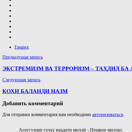
Таърих
Навигация
Предыдущая запись
по
ЭКСТРЕМИЗМ ВА ТЕРРОРИЗМ – ТАҲДИД Б
записям
Следующая запись
КОХИ БАЛАНДИ НАЗМ
Добавить комментарий
Для отправки комментария вам необходимо
авторизоваться
.
Асосгузори сулҳу ваҳдати миллӣ - Пешвои миллат,