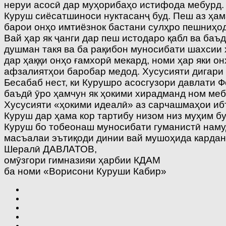
неруи асосӣ дар муҳорибаҳо истифода мебурд.
Куруш сиёсатшиноси нуктасанҷ буд. Пеш аз ҳам
барои онҳо имтиёзнок бастани сулҳро пешниҳод
Вай ҳар як ҷанги дар пеш истодаро қабл ва баъд
душман такя ва ба рақибон муносибати шахсии 
дар ҳаққи онҳо ғамхорӣ мекард, номи ҳар яки о
афзалиятҳои баробар медод. Хусусияти дигари 
Бесабаб нест, ки Курушро асосгузори давлати 
баъдӣ ӯро ҳамчун як ҳокими хирадманд ном меб
Хусусияти «ҳокими идеалӣ» аз сарчашмаҳои ибт
Куруш дар ҳама кор тартибу низом низ муҳим бу
Куруш бо тобеонаш муносибати гуманистӣ намуд
масъалаи эътиқоди динии вай мушоҳида кардан 
Шералӣ ДАВЛАТОВ,
омӯзгори гимназияи ҳарбии КДАМ
ба номи «Ворисони Куруши Кабир»