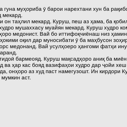
а гуна муҳориба ӯ барои нарехтани хун ба рақиб
 мекард.
и он таҳлил мекард. Куруш, пеш аз ҳама, ба қоби
худро мушаххасу муайян мекард. Куруш худро ко
нҳоро медонист. Вай бо иттифоқчиёнаш низ ҳамин 
ҳокими оқил дар муносибати ӯ ба маҳбусон зоҳи
Форс медонанд. Вай усулҳоеро ҳангоми фатҳи ину
аранд.
идоӣ бармеояд. Куруш мақсадҳоро аниқ ба миён 
д ва ҳар кас бояд вазифаҳои худро дар ҷойи хеш
а, онҳоро аз худ паст намегузошт. Ин кирдори 
мумкин аст.