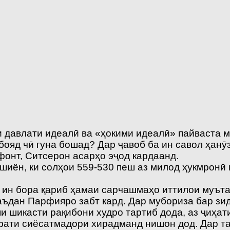
 давлати идеалӣ ва «ҳокими идеалӣ» пайваста 
ояд чӣ гуна бошад? Дар ҷавоб ба ин савол ҳанӯ
фонт, Ситсерон асарҳо эҷод кардаанд.
иён, ки солҳои 559-530 пеш аз милод ҳукмронӣ м
 ин бора қариб ҳамаи сарчашмаҳо иттилои муъта
аъдан Парфияро забт кард. Дар мубориза бар зид
и шикасти рақибони худро тартиб дода, аз ҷиҳат
фати сиёсатмадори хирадманд нишон дод. Дар т