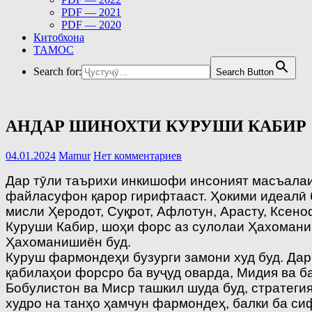
PDF — 2021
PDF — 2020
Китобхона
ТАМОС
Search for:
Search Button
АНДАР ШИНОХТИ КУРУШИ КАБИР
04.01.2024
Mamur
Нет комментариев
Дар тӯли таърихи инкишофи инсоният масъалаи
файласуфон қарор гирифтааст. Ҳокими идеалӣ б
мисли Ҳеродот, Суқрот, Афлотун, Арасту, Ксено
Куруши Кабир, шоҳи форс аз сулолаи Ҳахоманиш
Ҳахоманишиён буд.
Куруш фармондеҳи бузурги замони худ буд. Дар
қабилаҳои форсро ба вуҷуд оварда, Мидия ва б
Бобулистон ва Миср ташкил шуда буд, стратегия
худро на танҳо ҳамчун фармондеҳ, балки ба си