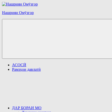
Перейти
к
Нашрияи Омӯзгор
содержимому
АСОСӢ
Рамзҳои давлатӣ
ДАР БОРАИ МО