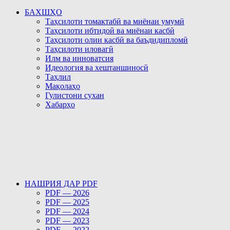
БАХШҲО
Таҳсилоти томактабӣ ва миёнаи умумӣ
Таҳсилоти ибтидоӣ ва миёнаи касбӣ
Таҳсилоти олии касбӣ ва баъдидипломӣ
Таҳсилоти иловагӣ
Илм ва инноватсия
Идеология ва хештаншиносӣ
Таҳлил
Мақолаҳо
Гулистони сухан
Хабарҳо
НАШРИЯ ДАР PDF
PDF — 2026
PDF — 2025
PDF — 2024
PDF — 2023
PDF — 2022