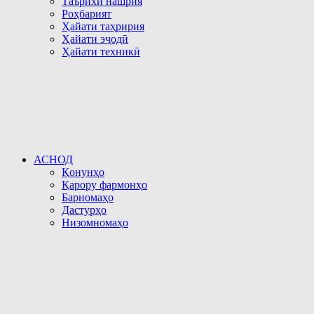
Таърихи нашрия
Роҳбарият
Ҳайати таҳририя
Ҳайати эҷодӣ
Ҳайати техникӣ
АСНОД
Қонунҳо
Қарору фармонҳо
Барномаҳо
Дастурҳо
Низомномаҳо