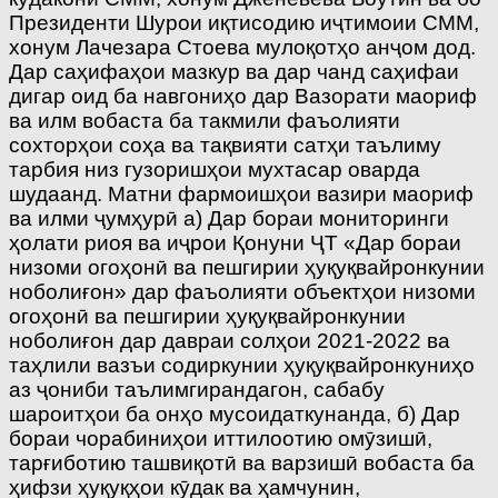
Президенти Шурои иқтисодию иҷтимоии СММ,
хонум Лачезара Стоева мулоқотҳо анҷом дод.
Дар саҳифаҳои мазкур ва дар чанд саҳифаи
дигар оид ба навгониҳо дар Вазорати маориф
ва илм вобаста ба такмили фаъолияти
сохторҳои соҳа ва тақвияти сатҳи таълиму
тарбия низ гузоришҳои мухтасар оварда
шудаанд. Матни фармоишҳои вазири маориф
ва илми ҷумҳурӣ а) Дар бораи мониторинги
ҳолати риоя ва иҷрои Қонуни ҶТ «Дар бораи
низоми огоҳонӣ ва пешгирии ҳуқуқвайронкунии
ноболиғон» дар фаъолияти объектҳои низоми
огоҳонӣ ва пешгирии ҳуқуқвайронкунии
ноболиғон дар давраи солҳои 2021-2022 ва
таҳлили вазъи содиркунии ҳуқуқвайронкуниҳо
аз ҷониби таълимгирандагон, сабабу
шароитҳои ба онҳо мусоидаткунанда, б) Дар
бораи чорабиниҳои иттилоотию омӯзишӣ,
тарғиботию ташвиқотӣ ва варзишӣ вобаста ба
ҳифзи ҳуқуқҳои кӯдак ва ҳамчунин,