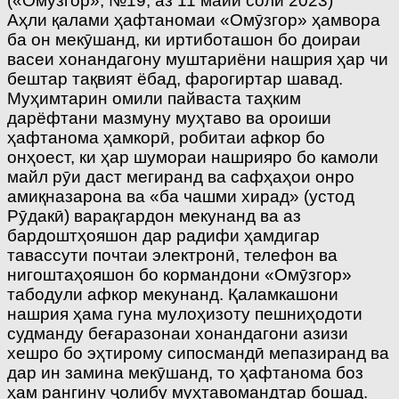
(«Омӯзгор», №19, аз 11 майи соли 2023)
Аҳли қалами ҳафтаномаи «Омӯзгор» ҳамвора
ба он мекӯшанд, ки иртиботашон бо доираи
васеи хонандагону муштариёни нашрия ҳар чи
бештар тақвият ёбад, фарогиртар шавад.
Муҳимтарин омили пайваста таҳким
дарёфтани мазмуну муҳтаво ва ороиши
ҳафтанома ҳамкорӣ, робитаи афкор бо
онҳоест, ки ҳар шумораи нашрияро бо камоли
майл рӯи даст мегиранд ва сафҳаҳои онро
амиқназарона ва «ба чашми хирад» (устод
Рӯдакӣ) варақгардон мекунанд ва аз
бардоштҳояшон дар радифи ҳамдигар
тавассути почтаи электронӣ, телефон ва
нигоштаҳояшон бо кормандони «Омӯзгор»
табодули афкор мекунанд. Қаламкашони
нашрия ҳама гуна мулоҳизоту пешниҳодоти
судманду беғаразонаи хонандагони азизи
хешро бо эҳтирому сипосмандӣ мепазиранд ва
дар ин замина мекӯшанд, то ҳафтанома боз
ҳам рангину ҷолибу муҳтавомандтар бошад.