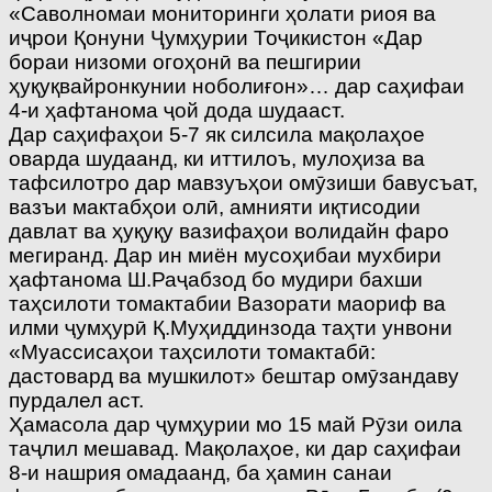
«Саволномаи мониторинги ҳолати риоя ва
иҷрои Қонуни Ҷумҳурии Тоҷикистон «Дар
бораи низоми огоҳонӣ ва пешгирии
ҳуқуқвайронкунии ноболиғон»… дар саҳифаи
4-и ҳафтанома ҷой дода шудааст.
Дар саҳифаҳои 5-7 як силсила мақолаҳое
оварда шудаанд, ки иттилоъ, мулоҳиза ва
тафсилотро дар мавзуъҳои омӯзиши бавусъат,
вазъи мактабҳои олӣ, амнияти иқтисодии
давлат ва ҳуқуқу вазифаҳои волидайн фаро
мегиранд. Дар ин миён мусоҳибаи мухбири
ҳафтанома Ш.Раҷабзод бо мудири бахши
таҳсилоти томактабии Вазорати маориф ва
илми ҷумҳурӣ Қ.Муҳиддинзода таҳти унвони
«Муассисаҳои таҳсилоти томактабӣ:
дастовард ва мушкилот» бештар омӯзандаву
пурдалел аст.
Ҳамасола дар ҷумҳурии мо 15 май Рӯзи оила
таҷлил мешавад. Мақолаҳое, ки дар саҳифаи
8-и нашрия омадаанд, ба ҳамин санаи