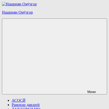
Перейти
к
Нашрияи Омӯзгор
содержимому
Меню
АСОСӢ
Рамзҳои давлатӣ