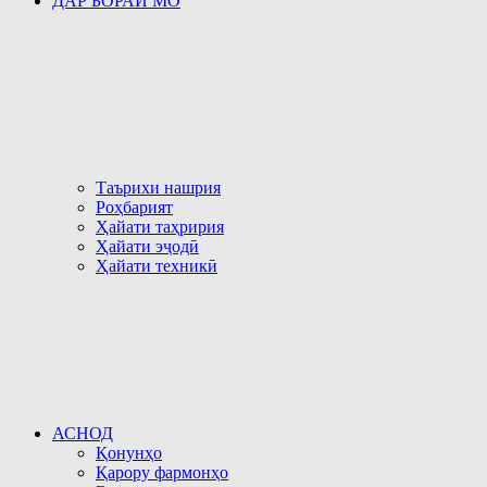
ДАР БОРАИ МО
Таърихи нашрия
Роҳбарият
Ҳайати таҳририя
Ҳайати эҷодӣ
Ҳайати техникӣ
АСНОД
Қонунҳо
Қарору фармонҳо