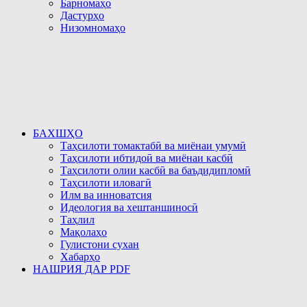
Барномаҳо
Дастурҳо
Низомномаҳо
БАХШҲО
Таҳсилоти томактабӣ ва миёнаи умумӣ
Таҳсилоти ибтидоӣ ва миёнаи касбӣ
Таҳсилоти олии касбӣ ва баъдидипломӣ
Таҳсилоти иловагӣ
Илм ва инноватсия
Идеология ва хештаншиносӣ
Таҳлил
Мақолаҳо
Гулистони сухан
Хабарҳо
НАШРИЯ ДАР PDF