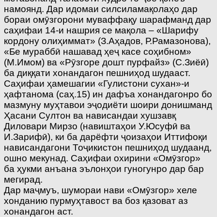
намоянд. Дар идомаи силсиламақолаҳо дар
бораи омӯзгорони муваффақу шарафманд дар
саҳифаи 14-и нашрия се мақола – «Шарифу
кордону олиҳиммат» (З.Аҳадов, Р.Рамазонова),
«Бе мураббӣ нашавад ҳеҷ касе соҳибном»
(М.Имом) ва «Рӯзгоре дошт пурфайз» (С.Зиёӣ)
ба диққати хонандагон пешниҳод шудааст.
Саҳифаи ҳамешагии «Гулистони сухан»-и
ҳафтанома (саҳ.15) ин дафъа хонандагонро бо
мазмуну муҳтавои эҷодиёти шоири донишманд
Ҳасани Султон ва нависандаи хушзавқ
Диловари Мирзо (навиштаҳои У.Юсуфӣ ва
И.Зарифӣ), ки ба дарёфти ҷоизаҳои Иттифоқи
нависандагони Тоҷикистон пешниҳод шудаанд,
ошно мекунад. Саҳифаи охирини «Омӯзгор»
ба ҳукми анъана эълонҳои гуногунро дар бар
мегирад.
Дар маҷмуъ, шумораи нави «Омӯзгор» хеле
хонданию пурмуҳтавост ва боз қазоват аз
хонандагон аст.