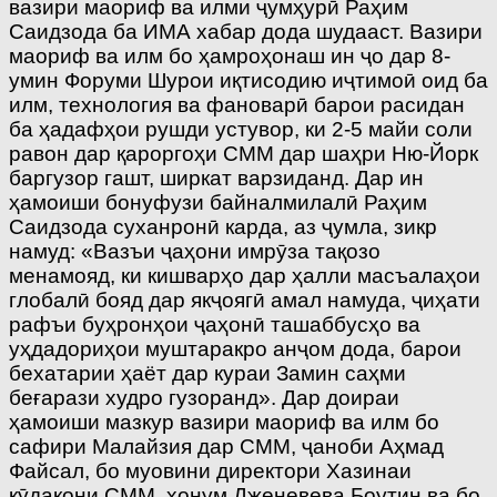
вазири маориф ва илми ҷумҳурӣ Раҳим
Саидзода ба ИМА хабар дода шудааст. Вазири
маориф ва илм бо ҳамроҳонаш ин ҷо дар 8-
умин Форуми Шурои иқтисодию иҷтимоӣ оид ба
илм, технология ва фановарӣ барои расидан
ба ҳадафҳои рушди устувор, ки 2-5 майи соли
равон дар қароргоҳи СММ дар шаҳри Ню-Йорк
баргузор гашт, ширкат варзиданд. Дар ин
ҳамоиши бонуфузи байналмилалӣ Раҳим
Саидзода суханронӣ карда, аз ҷумла, зикр
намуд: «Вазъи ҷаҳони имрӯза тақозо
менамояд, ки кишварҳо дар ҳалли масъалаҳои
глобалӣ бояд дар якҷоягӣ амал намуда, ҷиҳати
рафъи буҳронҳои ҷаҳонӣ ташаббусҳо ва
уҳдадориҳои муштаракро анҷом дода, барои
бехатарии ҳаёт дар кураи Замин саҳми
беғарази худро гузоранд». Дар доираи
ҳамоиши мазкур вазири маориф ва илм бо
сафири Малайзия дар СММ, ҷаноби Аҳмад
Файсал, бо муовини директори Хазинаи
кӯдакони СММ, хонум Дженевева Боутин ва бо