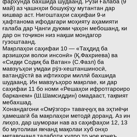
фархунда бахшида шудаанд. Рӯзи Ғалаба (9
май) аз ҷашнҳои бошукӯҳу мутантан дар
кишвар аст. Нигоштаҳои саҳифаи 9-и
ҳафтанома ифодагари моҳияту аҳамияти
ғалаба дар Ҷанги дуюми ҷаҳон мебошанд, ки
дар он тоҷикон низ нақши мондагор
гузоштаанд.
Мақолаҳои саҳифаи 10 — «Таҳдид ба
арзишҳои волои инсонӣ» (Қ.Фахриева) ва
«Сидқи Содиқ ба Ватан» (С.Фазл) ба
мавзуъҳои умдаи рӯз-хештаншиносӣ,
ватандӯстӣ ва ифтихори миллӣ бахшида
шудаанд. Ин мавзуъҳоро мақолае, ки дар
саҳифаи 11 бо номи «Решаҳои ифротгароиро
барканем» (Ш.Шамсиддин) омадааст, тақвият
мебахшад.
Хонандагони «Омӯзгор» таваҷҷуҳ ва эҳтиёҷи
ҳамешагӣ ба мақолаҳои методӣ доранд. Аз ин
лиҳоз, дар шумораи нав аз саҳифаҳои 12, 13
бо мутолиаи якчанд мақолаи хуб онҳо
метавонанд талаботи худро то ҷое қонеъ