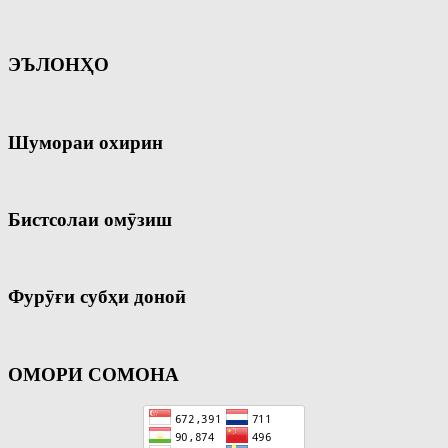
ЭЪЛОНҲО
Шумораи охирин
Бистсолаи омӯзиш
Фурӯғи субҳи доноӣ
ОМОРИ СОМОНА