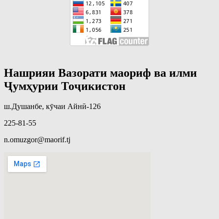
Нашрияи Вазорати маориф ва илми
Ҷумҳурии Тоҷикистон
ш.Душанбе, кӯчаи Айнӣ-126
225-81-55
n.omuzgor@maorif.tj