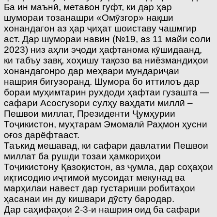
Ба ин маънӣ, метавон гуфт, ки дар ҳар
шумораи тозанашри «Омӯзгор» нақши
хонандагон аз ҳар ҷиҳат шоиставу чашмгир
аст. Дар шумораи навин (№19, аз 11 майи соли
2023) низ аҳли эҷоди ҳафтанома кӯшидаанд,
ки табъу завқ, хоҳишу тақозо ва ниёзмандиҳои
хонандагонро дар меҳвари мундариҷаи
нашрия бигузоранд. Шумора бо иттилоъ дар
бораи муҳимтарин рухдоди ҳафтаи гузашта —
сафари Асосгузори сулҳу ваҳдати миллӣ –
Пешвои миллат, Президенти Ҷумҳурии
Тоҷикистон, муҳтарам Эмомалӣ Раҳмон ҳусни
оғоз дарёфтааст.
Таъкид мешавад, ки сафари давлатии Пешвои
миллат ба рушди тозаи ҳамкориҳои
Тоҷикистону Қазоқистон, аз ҷумла, дар соҳаҳои
иқтисодию иҷтимоӣ мусоидат мекунад ва
марҳилаи навест дар густариши робитаҳои
ҳасанаи ин ду кишвари дӯсту бародар.
Дар саҳифаҳои 2-3-и нашрия оид ба сафари