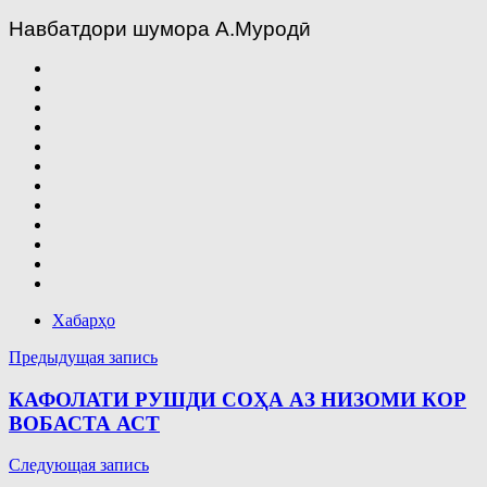
Навбатдори шумора А.Муродӣ
Хабарҳо
Навигация
Предыдущая запись
по
КАФОЛАТИ РУШДИ СОҲА АЗ НИЗОМИ КОР
записям
ВОБАСТА АСТ
Следующая запись