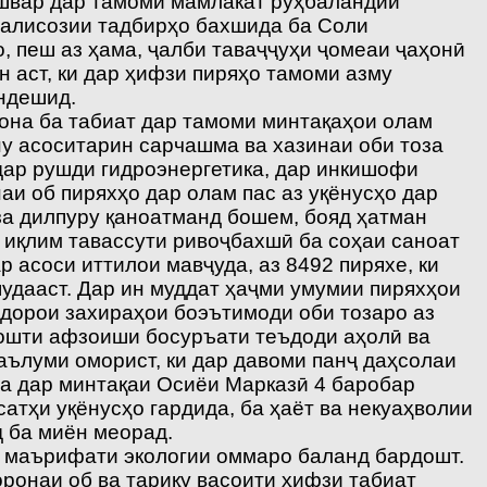
швар дар тамоми мамлакат руҳбаландии
амалисозии тадбирҳо бахшида ба Соли
 пеш аз ҳама, ҷалби таваҷҷуҳи ҷомеаи ҷаҳонӣ
 аст, ки дар ҳифзи пиряҳо тамоми азму
ндешид.
она ба табиат дар тамоми минтақаҳои олам
ну асоситарин сарчашма ва хазинаи оби тоза
 дар рушди гидроэнергетика, дар инкишофи
аи об пиряхҳо дар олам пас аз уқёнусҳо дар
за дилпуру қаноатманд бошем, бояд ҳатман
 иқлим тавассути ривоҷбахшӣ ба соҳаи саноат
 асоси иттилои мавҷуда, аз 8492 пиряхе, ки
шудааст. Дар ин муддат ҳаҷми умумии пиряхҳои
и дорои захираҳои боэътимоди оби тозаро аз
дошти афзоиши босуръати теъдоди аҳолӣ ва
маълуми оморист, ки дар давоми панҷ даҳсолаи
ва дар минтақаи Осиёи Марказӣ 4 баробар
атҳи уқёнусҳо гардида, ба ҳаёт ва некуаҳволии
д ба миён меорад.
 маърифати экологии оммаро баланд бардошт.
оронаи об ва тариқу васоити ҳифзи табиат