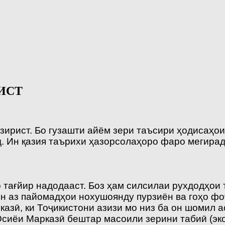
ИСТ
зирист. Бо гузашти айём зери таъсири ҳодисаҳо
 Ин қазия таърихи ҳазорсолаҳоро фаро мегирад.
о тағйир надодааст. Боз ҳам силсилаи рухдодҳои
н аз пайомадҳои нохушоянду пурзиён ва гоҳо фо
азӣ, ки Тоҷикистони азизи мо низ ба он шомил ас
сиёи Марказӣ бештар масоили зерини табиӣ (эк