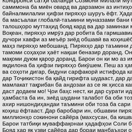
Конфронси сатҳи баланди Созмони Милали Мут
самимона ба миён овард ва дарзамон аз интиҳо
байналмилалии ҳифзи пиряхҳо шуруъ ёфт. Ҳадаф
ба масъалаи глобалӣ-таъмини муназзами бани б
талошҳоро муттаҳид бояд кард ва дар заминаи
Воқеан, пиряхҳо имрӯз дар робита ба гармшави
дучори хавфи аз меъёр зиёд обшавӣ ва коҳишёб
маҳз пиряхҳо мебошанд. Пиряхҳо дар таъмини д
тамоми соҳаҳои ҳаёт нақши беназир доранд. Он
мақоми дуюм қарор доранд. Барои он ки мо аз 
якдилона ба ҳифзи пиряхҳо бикӯшем. Пеш аз ҳ
ва соҳоти дигар, бидуни сарфакорӣ истифода ка
дар Тоҷикистон ба қайд гирифта шудааст, дар д
мамлакат тақрибан ба андозаи аз се як ҳисса к
даст додаем мо! Ҷои баҳс нест, ки дар сурати
ҳамбаста ба ин, зиёд шудани талабот ба оби то
ахир нишондиҳандаи таъмини оби тоза ба сари 
коҳиш ёфтааст. Дар баробари ин, обшавии пиря
миллионҳо сокинони сайёра (махсусан, ба кишв
Барои татбиқи муваффақонаи ҳадафҳои Соли ба
Бояд ҳар як узви сайёра дар бораи манбаъҳои о