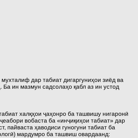
и мухталиф дар табиат дигаргуниҳои зиёд ва
 Ба ин мазмун садсолаҳо қабл аз ин устод
 табиат халқҳои ҷаҳонро ба ташвишу нигаронӣ
ҷеабори вобаста ба «инҷиқиҳои табиат» дар
т, пайваста ҳаводиси гуногуни табиат ба
ологӣ) мардумро ба ташвиш овардаанд: