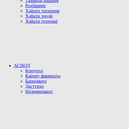
Таърихи нашрия
Роҳбарият
Ҳайати таҳририя
Ҳайати эҷодӣ
Ҳайати техникӣ
АСНОД
Қонунҳо
Қарору фармонҳо
Барномаҳо
Дастурҳо
Низомномаҳо