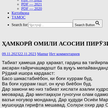
PDF — 2021
PDF — 2020
Китобхона
ТАМОС
Search for:
Search Button
ҲАМКОРӢ ОМИЛИ АСОСИИ ПИРӮЗ
09.11.2023
22.11.2023
Mamur
Нет комментариев
Табиат ҳамеша дар ҳаракат, гардиш ва тағйирпа
аксаран ғайричашмдошт ба вуқуъ мепайванданд.
Рӯдакӣ ишора кардааст:
Басо шикастабиёбон, ки боғи хуррам буд,
Ва боғи хуррам гашт, он куҷо биёбон буд.
Дар замони мо низ табиат хислати азалии худр
меоварад. Дар минтақаҳои гуногуни олам одамо
вазъи ногувор мондаанд. Дар ҳудуди Осиёи Марк
мушоҳида гирифта мешавад. Солҳои охир дар О