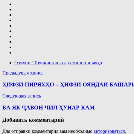
Озмуни "Тоҷикистон - сарзамини пиряхҳо
Навигация
Предыдущая запись
по
ҲИФЗИ ПИРЯХҲО – ҲИФЗИ ОЯНДАИ БАШАР
записям
Следующая запись
БА ЯК ҶАВОН ЧИЛ ҲУНАР КАМ
Добавить комментарий
Для отправки комментария вам необходимо
авторизоваться
.