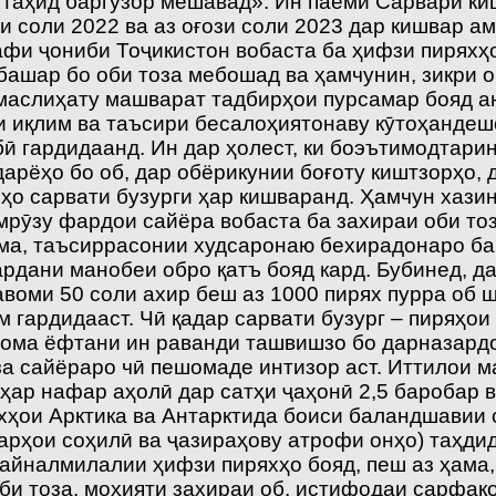
таҳид баргузор мешавад». Ин паёми Сарвари ки
и соли 2022 ва аз оғози соли 2023 дар кишвар 
и ҷониби Тоҷикистон вобаста ба ҳифзи пиряхҳо,
ашар бо оби тоза мебошад ва ҳамчунин, зикри он
 маслиҳату машварат тадбирҳои пурсамар бояд а
и иқлим ва таъсири бесалоҳиятонаву кӯтоҳандеш
ӣ гардидаанд. Ин дар ҳолест, ки боэътимодтари
арёҳо бо об, дар обёрикунии боғоту киштзорҳо,
ҳо сарвати бузурги ҳар кишваранд. Ҳамчун хазин
имрӯзу фардои сайёра вобаста ба захираи оби то
ама, таъсиррасонии худсаронаю бехирадонаро ба
рдани манобеи обро қатъ бояд кард. Бубинед, дар
авоми 50 соли ахир беш аз 1000 пирях пурра об 
ам гардидааст. Чӣ қадар сарвати бузург – пиряҳо
 идома ёфтани ин раванди ташвишзо бо дарназар
за сайёраро чӣ пешомаде интизор аст. Иттилои 
ҳар нафар аҳолӣ дар сатҳи ҷаҳонӣ 2,5 баробар 
хҳои Арктика ва Антарктида боиси баландшавии с
арҳои соҳилӣ ва ҷазираҳову атрофи онҳо) таҳди
йналмилалии ҳифзи пиряхҳо бояд, пеш аз ҳама,
би тоза, моҳияти захираи об, истифодаи сарфак