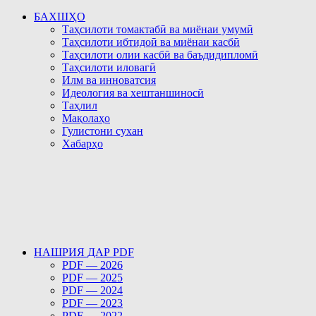
БАХШҲО
Таҳсилоти томактабӣ ва миёнаи умумӣ
Таҳсилоти ибтидоӣ ва миёнаи касбӣ
Таҳсилоти олии касбӣ ва баъдидипломӣ
Таҳсилоти иловагӣ
Илм ва инноватсия
Идеология ва хештаншиносӣ
Таҳлил
Мақолаҳо
Гулистони сухан
Хабарҳо
НАШРИЯ ДАР PDF
PDF — 2026
PDF — 2025
PDF — 2024
PDF — 2023
PDF — 2022