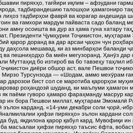
бшавии пиряхҳо, тағйири иқлим – афзудани гарм
ирода, тадбирандешию талошҳои ҳамагониро тақ
ин лиҳоз тадбирҳои фаврӣ ва корагар андешида ш
ин ва ғамхори мардум пайваста садо баланд мек
они амну осоишта ва дур аз ҳама гуна хатару т
лат, Президенти Ҷумҳурии Тоҷикистон, муҳтара
иӣ қарор доранд ва дар арсаи ҷаҳон чун роҳбар
у даҳсола мешавад, ки аз минбарҳои баланди ҷа
 ва пешниҳодҳо ба миён мегузоранд. Ҳанӯз дар 
и Муттаҳид бо изтироб ва бо тавзеҳу таҳлил иб
. Тоҷикистон диёри обшор аст, вале Пешвои тоҷи
 Мирзо Турсунзода — «Шодам, аммо мехӯрам ғамҳ
р дарозои бист сол се маротиба қарорҳои муҳим
маровар роҳандозӣ шуданд, ки маълуми ҳамагон 
з як паёми гуворо ҳамаро фараҳманду масрур кар
Дар ин бора Пешвои миллат, муҳтарам Эмомалӣ 
ӣ эълон карданд. «14-уми декабри соли ҷорӣ,-и
налмилалии ҳифзи пиряхҳо» эълон кардани соли
уда буд, якдилона қарор қабул кард. Мувофиқи и
ба масъалаи ҳифзи пиряхҳо таъсис ёфта, вобаст