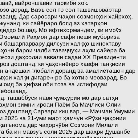
шавӣ, вайроншавии таркиби хок.
озо дорад. Вазъ сол то сол ташвишовартар
аванд. Дар саросари ҷаҳон созмонҳои хайрхоҳ,
унанд, ки сайёраро бояд аз хатарҳои
аҳдидҳо бошад. Мо ифтихормандем, ки имрӯз
м Эмомалӣ Раҳмон дар сафи пеши мубориза
и башарпарвару дилсӯзи халқҳо шинохтаву
ҳонӣ барои ҷалби таваҷҷуҳи аҳли сайёра ба
оғози даҳсолаи аввали садаи XX Президенти
роз доштанд, ки ҷаҳониёнро хавфи танқисии
кон андешаи глобалӣ доранд ва амалиёташон дар
ои халқи дигаре»-ро ба хотир меоварад. Бо
 оид ба ҳифзи оби тоза ва истифодаи
мебошанд.
д: ташаббуси нави ҷумҳурии мо дар сатҳи
Раҳмон зимни ироаи Паём ба Маҷлиси Олии
броз доштанд Сарвари кишвар, — Маҷмаи Умумии
 2025 ва 21-уми март ҳамчун «Рӯзи ҷаҳонии
н қатънома дар чаҳорчӯби Созмони Милали
а ба ин мавзуъ соли 2025 дар шаҳри Душанбе