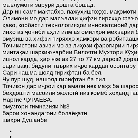
маълумоти зарурӣ дошта бошад.
Дар ин самт мактабҳо, пажуҳишгоҳҳо, мақомоти
Олимони мо дар масъалаи ҳифзи пиряхҳо фаъоли
ҳаво, корбас­ти технологияҳои инноватсионӣ д
инҳо аз ҷониби аҳли илм аз омилҳои меҳварии 
омӯзиш ва ҳифзи пиряхҳо ҳамкорӣ ва робитааш
Тоҷикистони азизи мо аз лиҳози фарогирии пир
минтақаи шарқию ғарбии Вилояти Мухтори Кӯҳи
ишғол карда, ҳар яке аз 27 то 77 км дарозӣ до
сари вақт, бидуни таърих иҷро кардан осонтар
Сари чашма шояд гирифтан ба бел,
Чу пур шуд, нашояд гирифтан ба пил.
Тоҷикон дар иҷрои ҳар амали нек маҳз ба шароф
беҳдошти масоили экологӣ низ комёб хоҳанд га
Наргис ҶӮРАЕВА,
омӯзгори гимназияи №3
барои хонандагони болаёқати
шаҳри Душанбе