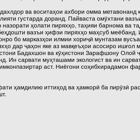
 дахлдор ва воситаҳои ахбори омма метавонанд 
яти густарда доранд. Пайваста омӯхтани вазъи 
ар назорати ҳолати пиряхҳо, таҳияи барнома ва 
беҳдошти вазъи ҳифзи пиряхҳо маҳсуб меёбанд. 
онро бо марказҳои илмии хориҷӣ мунтазам вусъ
яхҳо дар ҷаҳон яке аз мавқеъҳои асосиро ишғол 
стони Бадахшон ва кӯҳистони Зарафшону Олой 
ранд. Ин сарвати муҳташами экологист ва ин сар
у имконпазиртар аст. Ниёгони соҳибхирадамон фа
ати ҳамдилию иттиҳод ва ҳамкорӣ ба пирӯзӣ раси
шт.