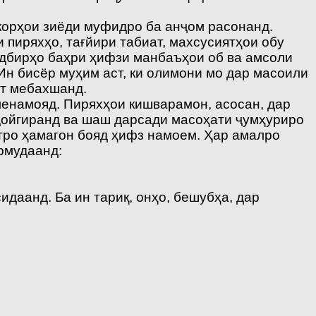
корҳои зиёди муфидро ба анҷом расонанд.
пиряхҳо, тағйири табиат, махсусиятҳои обу
тадбирҳо баҳри ҳифзи манбаъҳои об ва амсоли
Ин бисёр муҳим аст, ки олимони мо дар масоили
ат мебахшанд.
менамояд. Пиряхҳои кишварамон, асосан, дар
ҷойгиранд ва шаш дарсади масоҳати ҷумҳуриро
ватро ҳамагон бояд ҳифз намоем. Ҳар амалро
рмудаанд:
даанд. Ба ин тариқ, онҳо, бешубҳа, дар