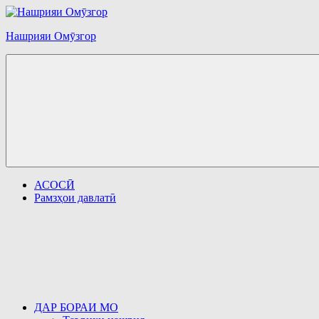
Перейти
к
Нашрияи Омӯзгор
содержимому
АСОСӢ
Рамзҳои давлатӣ
ДАР БОРАИ МО