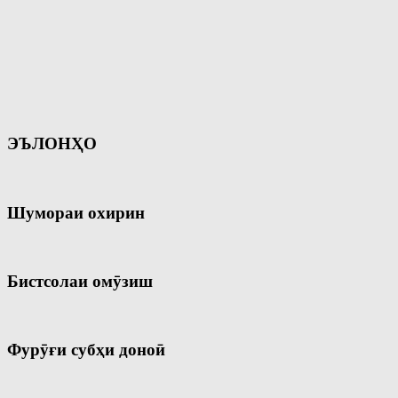
ЭЪЛОНҲО
Шумораи охирин
Бистсолаи омӯзиш
Фурӯғи субҳи доноӣ