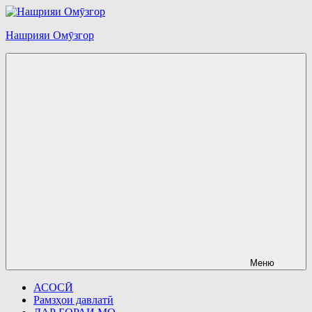
Перейти
к
Нашрияи Омӯзгор
содержимому
Меню
АСОСӢ
Рамзҳои давлатӣ