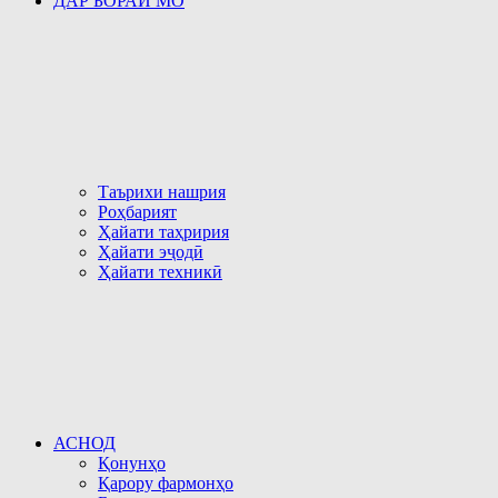
ДАР БОРАИ МО
Таърихи нашрия
Роҳбарият
Ҳайати таҳририя
Ҳайати эҷодӣ
Ҳайати техникӣ
АСНОД
Қонунҳо
Қарору фармонҳо