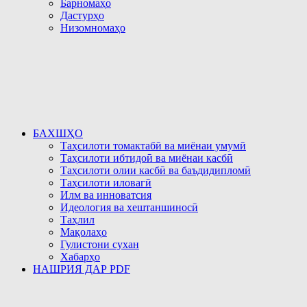
Барномаҳо
Дастурҳо
Низомномаҳо
БАХШҲО
Таҳсилоти томактабӣ ва миёнаи умумӣ
Таҳсилоти ибтидоӣ ва миёнаи касбӣ
Таҳсилоти олии касбӣ ва баъдидипломӣ
Таҳсилоти иловагӣ
Илм ва инноватсия
Идеология ва хештаншиносӣ
Таҳлил
Мақолаҳо
Гулистони сухан
Хабарҳо
НАШРИЯ ДАР PDF