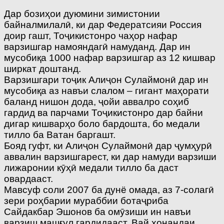
Дар бозиҳои дуюмини зимистонии
байналмилалӣ, ки дар Федератсияи Россия
доир гашт, Тоҷикистонро чаҳор нафар
варзишгар намояндагӣ намуданд. Дар ин
мусобиқа 1000 нафар варзишгар аз 12 кишвар
ширкат доштанд.
Варзишгари тоҷик Алиҷон Сулаймонӣ дар ин
мусобиқа аз навъи слалом – гигант маҳорати
баланд нишон дода, ҷойи аввалро соҳиб
гардид ва парчами Тоҷикистонро дар байни
дигар кишварҳо боло бардошта, бо медали
тилло ба Ватан баргашт.
Бояд гуфт, ки Алиҷон Сулаймонӣ дар ҷумҳурӣ
аввалин варзишгарест, ки дар намуди варзиши
лижаронии кӯҳӣ медали тилло ба даст
овардааст.
Мавсуф соли 2007 ба дунё омада, аз 7-солагӣ
зери роҳбарии мураббии ботаҷриба
Сайдакбар Эшонов ба омӯзиши ин навъи
варзиш машғул гардидааст. Вай хонандаи