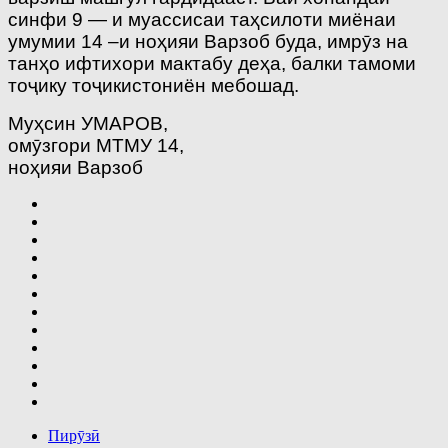
синфи 9 — и муассисаи таҳсилоти миёнаи
умумии 14 –и ноҳияи Варзоб буда, имрӯз на
танҳо ифтихори мактабу деҳа, балки тамоми
тоҷику тоҷикистониён мебошад.
Муҳсин УМАРОВ,
омӯзгори МТМУ 14,
ноҳияи Варзоб
Пирӯзӣ