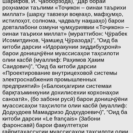
Шарифов, И. Ҷабборзода), “Дар бораи
роҳнамои таълими «Тоҷикон – оинаи таърихи
миллат» (шарҳу тавзеҳи воқеаҳо, мафҳумҳо,
истилоҳот, солнома, ҷадвалу нақшаҳо) барои
довталабони озмуни ҷумҳуриявии «Тоҷикон» –
оинаи таърихи миллат» (мураттибон: Ҷӯрабек
Исомитдинов, Ҷамшед Ҷӯразода)”, “Оид ба
китоби дарсии «Идоракунии зиддибуҳронӣ»
барои донишҷӯёни муассисаҳои таҳсилоти
олии касбӣ (муаллиф: Раҳимов Ҳаким
Саидович)”, “Оид ба китоби дарсии
«Проектирование внутрицеховой системы
электроснабжения промышленных
предприятий» («Балоиҳагирии системаи
барқтаъминкунии дохилисехии корхонаҳои
саноатӣ», (бо забони русӣ) барои донишҷӯёни
муассисаҳои таҳсилоти олии касбӣ (муаллиф:
Додхудоев Мамадризо Додхудоевич)”, “Оид ба
китоби дарсии «Le français» (Забони
фаронсавӣ) барои факултетҳои
ғайритахассусии муассисаҳои таҳсилоти олии