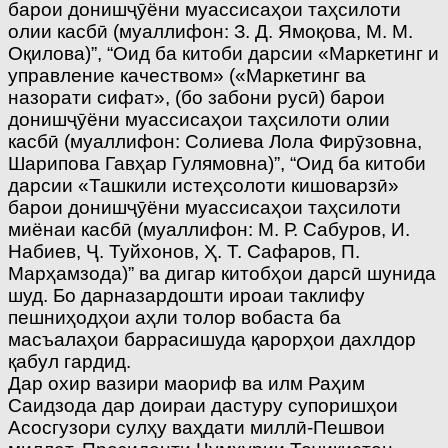
барои донишҷӯёни муассисаҳои таҳсилоти
олии касбӣ (муаллифон: З. Д. Ямоқова, М. М.
Оқилова)”, “Оид ба китоби дарсии «Маркетинг и
управление качеством» («Маркетинг ва
назорати сифат», (бо забони русӣ) барои
донишҷӯёни муассисаҳои таҳсилоти олии
касбӣ (муаллифон: Солиева Лола Фирӯзовна,
Шарипова Гавҳар Гулямовна)”, “Оид ба китоби
дарсии «Ташкили истеҳсолоти кишоварзӣ»
барои донишҷӯёни муассисаҳои таҳсилоти
миёнаи касбӣ (муаллифон: М. Р. Сабуров, И.
Набиев, Ҷ. Туйхонов, Ҳ. Т. Сафаров, П.
Марҳамзода)” ва дигар китобҳои дарсӣ шунида
шуд. Бо дарназардошти ироаи таклифу
пешниҳодҳои аҳли толор вобаста ба
масъалаҳои баррасишуда қарорҳои дахлдор
қабул гардид.
Дар охир вазири маориф ва илм Раҳим
Саидзода дар доираи дастуру супоришҳои
Асосгузори сулҳу ваҳдати миллӣ-Пешвои