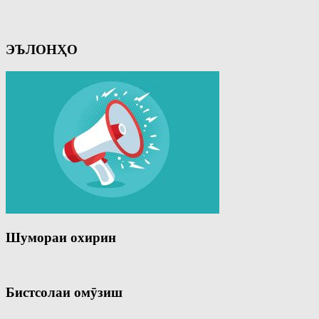
ЭЪЛОНҲО
Шумораи охирин
Бистсолаи омӯзиш