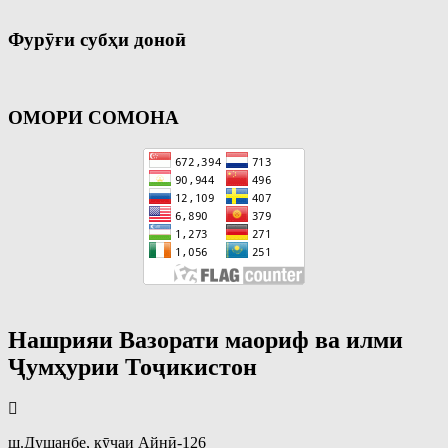
Фурӯғи субҳи доноӣ
ОМОРИ СОМОНА
Нашрияи Вазорати маориф ва илми
Ҷумҳурии Тоҷикистон
ш.Душанбе, кӯчаи Айнӣ-126