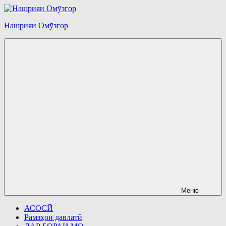
Перейти
к
Нашрияи Омӯзгор
содержимому
Меню
АСОСӢ
Рамзҳои давлатӣ