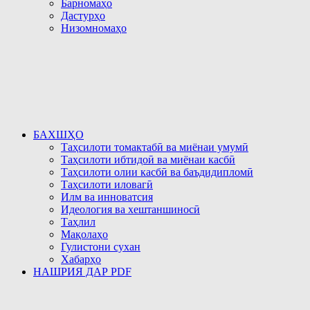
Барномаҳо
Дастурҳо
Низомномаҳо
БАХШҲО
Таҳсилоти томактабӣ ва миёнаи умумӣ
Таҳсилоти ибтидоӣ ва миёнаи касбӣ
Таҳсилоти олии касбӣ ва баъдидипломӣ
Таҳсилоти иловагӣ
Илм ва инноватсия
Идеология ва хештаншиносӣ
Таҳлил
Мақолаҳо
Гулистони сухан
Хабарҳо
НАШРИЯ ДАР PDF