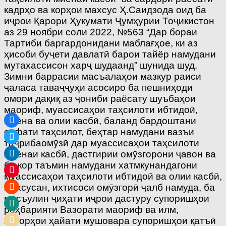
кадрҳо ва корҳои махсус Ҳ.Саидзода оид ба
иҷрои Қарори Ҳукумати Ҷумҳурии Тоҷикистон
аз 29 ноябри соли 2022, №563 “Дар бораи
Тартиби баргардонидани маблағҳое, ки аз
ҳисоби буҷети давлатӣ барои тайёр намудани
мутахассисон харҷ шудаанд” шунида шуд.
Зимни баррасии масъалаҳои мазкур раиси
ҷаласа таваҷҷуҳи асосиро ба пешниҳоди
омори дақиқ аз ҷониби раёсату шуъбаҳои
маориф, муассисаҳои таҳсилоти ибтидоӣ,
миёна ва олии касбӣ, баланд бардоштани
сифати таҳсилот, беҳтар намудани вазъи
таҷрибаомӯзӣ дар муассисаҳои таҳсилоти
миёнаи касбӣ, дастгирии омӯзгорони ҷавон ва
ба кор таъмин намудани хатмкунандагони
муассисаҳои таҳсилоти ибтидоӣ ва олии касбӣ,
махсусан, ихтисоси омӯзгорӣ ҷалб намуда, ба
масъулин ҷиҳати иҷрои дастуру супоришҳои
роҳбарияти Вазорати маориф ва илм,
қарорҳои ҳайати мушовара супоришҳои қатъӣ