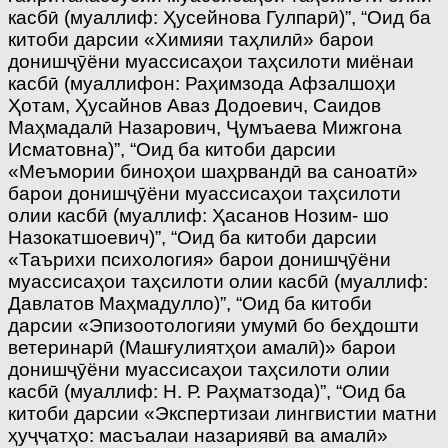
касбӣ (муаллиф: Ҳусейнова Гулпарӣ)”, “Оид ба
китоби дарсии «Химияи таҳлилӣ» барои
донишҷӯёни муассисаҳои таҳсилоти миёнаи
касбӣ (муаллифон: Раҳимзода Афзалшоҳи
Ҳотам, Ҳусайнов Аваз Додоевич, Саидов
Маҳмадалӣ Назарович, Ҷумъаева Мижгона
Исматовна)”, “Оид ба китоби дарсии
«Меъмории биноҳои шаҳрвандӣ ва саноатӣ»
барои донишҷӯёни муассисаҳои таҳсилоти
олии касбӣ (муаллиф: Ҳасанов Нозим- шо
Назокатшоевич)”, “Оид ба китоби дарсии
«Таърихи психология» барои донишҷӯёни
муассисаҳои таҳсилоти олии касбӣ (муаллиф:
Давлатов Маҳмадулло)”, “Оид ба китоби
дарсии «Эпизоотологияи умумӣ бо беҳдошти
ветеринарӣ (Машғулиятҳои амалӣ)» барои
донишҷӯёни муассисаҳои таҳсилоти олии
касбӣ (муаллиф: Н. Р. Раҳматзода)”, “Оид ба
китоби дарсии «Экспертизаи лингвистии матни
ҳуҷҷатҳо: масъалаи назариявӣ ва амалӣ»