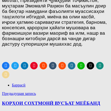
миллат, Президенти Ҷумҳурии Тоҷикистон,
муҳтарам Эмомалӣ Раҳмон ба масъулин доир
ба беҳтар намудани фаъолияти муассисаҳои
таҳсилоти ибтидоӣ, миёна ва олии касбӣ,
иҷрои ҳатмию саривақтии стратегия, барнома,
консепсия, қарорҳои ҳайати мушовара ва
фармоишҳои вазири маориф ва илм, нашр ва
бознашри китобҳои дарсӣ ва чанде дигар
дастуру супоришҳои мушаххас дод.
Баррасӣ
Навигация
Предыдущая запись
по
КОРҲОИ СОХТМОНӢ ВУСЪАТ МЕЁБАНД
записям