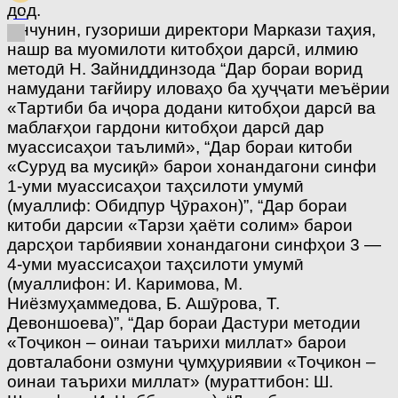
дод.
Инчунин, гузориши директори Маркази таҳия,
нашр ва муомилоти китобҳои дарсӣ, илмию
методӣ Н. Зайниддинзода “Дар бораи ворид
намудани тағйиру иловаҳо ба ҳуҷҷати меъёрии
«Тартиби ба иҷора додани китобҳои дарсӣ ва
маблағҳои гардони китобҳои дарсӣ дар
муассисаҳои таълимӣ», “Дар бораи китоби
«Суруд ва мусиқӣ» барои хонандагони синфи
1-уми муассисаҳои таҳсилоти умумӣ
(муаллиф: Обидпур Ҷӯрахон)”, “Дар бораи
китоби дарсии «Тарзи ҳаёти солим» барои
дарсҳои тарбиявии хонандагони синфҳои 3 —
4-уми муассисаҳои таҳсилоти умумӣ
(муаллифон: И. Каримова, М.
Ниёзмуҳаммедова, Б. Ашӯрова, Т.
Девоншоева)”, “Дар бораи Дастури методии
«Тоҷикон – оинаи таърихи миллат» барои
довталабони озмуни ҷумҳуриявии «Тоҷикон –
оинаи таърихи миллат» (мураттибон: Ш.