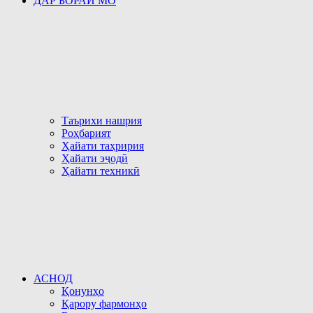
ДАР БОРАИ МО
Таърихи нашрия
Роҳбарият
Ҳайати таҳририя
Ҳайати эҷодӣ
Ҳайати техникӣ
АСНОД
Қонунҳо
Қарору фармонҳо