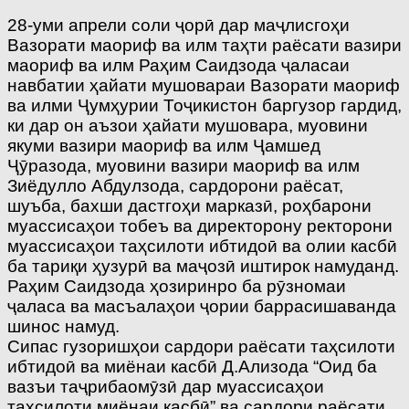
28-уми апрели соли ҷорӣ дар маҷлисгоҳи
Вазорати маориф ва илм таҳти раёсати вазири
маориф ва илм Раҳим Саидзода ҷаласаи
навбатии ҳайати мушовараи Вазорати маориф
ва илми Ҷумҳурии Тоҷикистон баргузор гардид,
ки дар он аъзои ҳайати мушовара, муовини
якуми вазири маориф ва илм Ҷамшед
Ҷӯразода, муовини вазири маориф ва илм
Зиёдулло Абдулзода, сардорони раёсат,
шуъба, бахши дастгоҳи марказӣ, роҳбарони
муассисаҳои тобеъ ва директорону ректорони
муассисаҳои таҳсилоти ибтидоӣ ва олии касбӣ
ба тариқи ҳузурӣ ва маҷозӣ иштирок намуданд.
Раҳим Саидзода ҳозиринро ба рӯзномаи
ҷаласа ва масъалаҳои ҷории баррасишаванда
шинос намуд.
Сипас гузоришҳои сардори раёсати таҳсилоти
ибтидоӣ ва миёнаи касбӣ Д.Ализода “Оид ба
вазъи таҷрибаомӯзӣ дар муассисаҳои
таҳсилоти миёнаи касбӣ” ва сардори раёсати