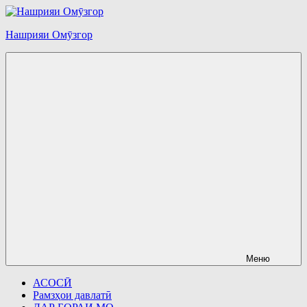
Перейти
к
Нашрияи Омӯзгор
содержимому
Меню
АСОСӢ
Рамзҳои давлатӣ