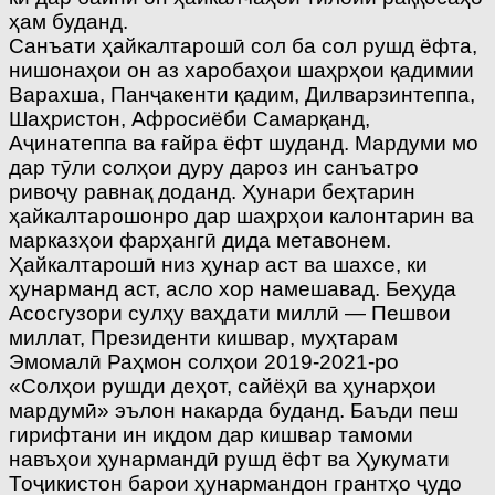
ҳам буданд.
Санъати ҳайкалтарошӣ сол ба сол рушд ёфта,
нишонаҳои он аз харобаҳои шаҳрҳои қадимии
Варахша, Панҷакенти қадим, Дилварзинтеппа,
Шаҳристон, Афросиёби Самарқанд,
Аҷинатеппа ва ғайра ёфт шуданд. Мардуми мо
дар тӯли солҳои дуру дароз ин санъатро
ривоҷу равнақ доданд. Ҳунари беҳтарин
ҳайкалтарошонро дар шаҳрҳои калонтарин ва
марказҳои фарҳангӣ дида метавонем.
Ҳайкалтарошӣ низ ҳунар аст ва шахсе, ки
ҳунарманд аст, асло хор намешавад. Беҳуда
Асосгузори сулҳу ваҳдати миллӣ — Пешвои
миллат, Президенти кишвар, муҳтарам
Эмомалӣ Раҳмон солҳои 2019-2021-ро
«Солҳои рушди деҳот, сайёҳӣ ва ҳунарҳои
мардумӣ» эълон накарда буданд. Баъди пеш
гирифтани ин иқдом дар кишвар тамоми
навъҳои ҳунармандӣ рушд ёфт ва Ҳукумати
Тоҷикистон барои ҳунармандон грантҳо ҷудо