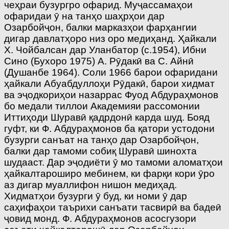
чеҳраи бузургро офарид. Муҷассамаҳои
офаридаи ӯ на танҳо шаҳрҳои дар
Озарбойҷон, балки марказҳои фарҳангии
дигар давлатҳоро низ оро медиҳанд. Ҳайкали
Х. Чойбалсан дар Уланбатор (с.1954), Ибни
Сино (Бухоро 1975) А. Рӯдакӣ ва С. Айнӣ
(Душанбе 1964). Соли 1966 барои офаридани
ҳайкали Абуабдуллоҳи Рӯдакӣ, барои хидмат
ва эҷодкориҳои назаррас Фуод Абдураҳмонов
бо медали тиллои Академияи рассомонии
Иттиҳоди Шуравӣ қадрдонӣ карда шуд. Бояд
гуфт, ки Ф. Абдураҳмонов ба қатори устодони
бузурги санъат на танҳо дар Озарбойҷон,
балки дар тамоми собиқ Шуравӣ шинохта
шудааст. Дар эҷодиёти ӯ мо тамоми аломатҳои
ҳайкалтароширо мебинем, ки фарқи кори ӯро
аз дигар муаллифон нишон медиҳад.
Хидматҳои бузурги ӯ буд, ки номи ӯ дар
саҳифаҳои таърихи санъати тасвирӣ ва бадеӣ
ҷовид монд. Ф. Абдураҳмонов асосгузори