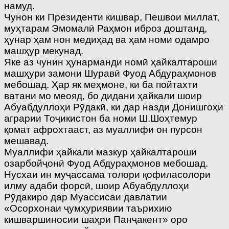
намуд.
Чунон ки Президенти кишвар, Пешвои миллат,
муҳтарам Эмомалӣ Раҳмон иброз доштанд,
ҳунар ҳам нон медиҳад ва ҳам номи одамро
машҳур мекунад.
Яке аз чунин ҳунарманди номӣ ҳайкалтароши
машҳури замони Шуравӣ Фуод Абдураҳмонов
мебошад. Ҳар як меҳмоне, ки ба пойтахти
ватани мо меояд, бо дидани ҳайкали шоир
Абуабдуллоҳи Рӯдакӣ, ки дар назди Донишгоҳи
аграрии Тоҷикистон ба номи Ш.Шоҳтемур
қомат афрохтааст, аз муаллифи он пурсон
мешавад.
Муаллифи ҳайкали мазкур ҳайкалтароши
озарбойҷонӣ Фуод Абдураҳмонов мебошад.
Нусхаи ин муҷассама толори қофиласолори
илму адаби форсӣ, шоир Абуабдуллоҳи
Рӯдакиро дар Муассисаи давлатии
«Осорхонаи ҷумҳуриявии таърихию
кишваршиносии шаҳри Панҷакент» оро