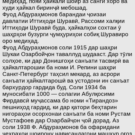
медиҳад, пояи ҳайкали шоир аз санги хоро ва
худи ҳайкал биринҷӣ мебошад.
Фуод Абдураҳмонов барандаи ҷоизаи
давлатии Иттиҳоди Шуравӣ, Рассоми халқии
Иттиҳоди Шуравӣ буда, ҳайкалҳои сохтаи ӯ
шаҳрҳои бузурги ҷумҳуриҳои собиқ Шуравиро
оро медиҳад.
Фуод Абдураҳмонов соли 1915 дар шаҳри
Шукаи Озарбойҷон таваллуд шудааст. Дар тӯли
солҳое, ки дар Донишгоҳи санъати тасвирӣ ва
ҳайкалтарошии ба номи И. Репини шаҳри
Санкт-Петербург таҳсил мекард, аз асрори
санъати ҳайкалтарошӣ ва устодони ин санъат
бархурдор гардида буд. Соли 1934 ба
муносибати 1000 — солагии Абулқосими
Фирдавсӣ муҷассама бо номи «Тирандоз»
пешниҳод гардид, ки дар қатори беҳтарин
нигораҳои осорхонаи санъати ба номи Рустам
Мустафоев дар Озарбайҷон ҷой дорад. Аз
соли 1938 Ф. Абдураҳмонов ба офаридани
чеҳраҳои шоирону нависандагони машҳур оғоз