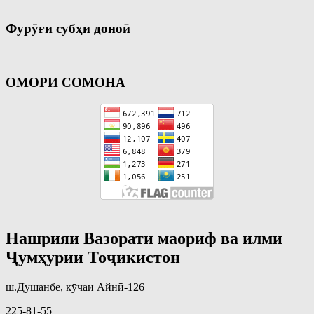
Фурӯғи субҳи доноӣ
ОМОРИ СОМОНА
Нашрияи Вазорати маориф ва илми
Ҷумҳурии Тоҷикистон
ш.Душанбе, кӯчаи Айнӣ-126
225-81-55