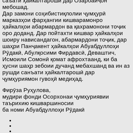
саъати ҳайкалтарошӣ дар Озарбайҷон
мебошад.
Дар замони соҳибистиқлолии ҷумҳурӣ
марказҳои фарҳангии кишварамонро
ҳайкалҳои абармардон ва қахрамонони тоҷик
оро доданд. Дар пойтахти кишвар ҳайкалҳои
шоиру нависандагон, абармардони тоҷик, дар
шаҳри Панҷакент ҳайкалҳои Абуабдуллоҳи
Рӯдакӣ, Абулқосими Фирдавсӣ, Деваштич,
Исмоили Сомонӣ қомат афрохтаанд, ки ба
ҳусни шаҳр зебоии дучанд мебахшанд ва ин аз
рушди санъати ҳайкалтарошӣ дар
ҷумҳуриямон гувоҳӣ медиҳад.
Фирӯза Руҳулова,
мудири фонди Осорхонаи ҷумҳуриявии
таърихию кишваршиносии
ба номи Абуабдуллоҳи Рӯдакӣ