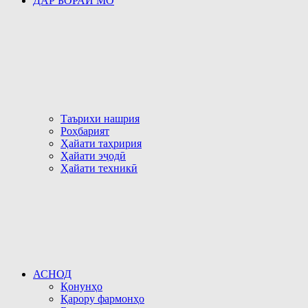
ДАР БОРАИ МО
Таърихи нашрия
Роҳбарият
Ҳайати таҳририя
Ҳайати эҷодӣ
Ҳайати техникӣ
АСНОД
Қонунҳо
Қарору фармонҳо