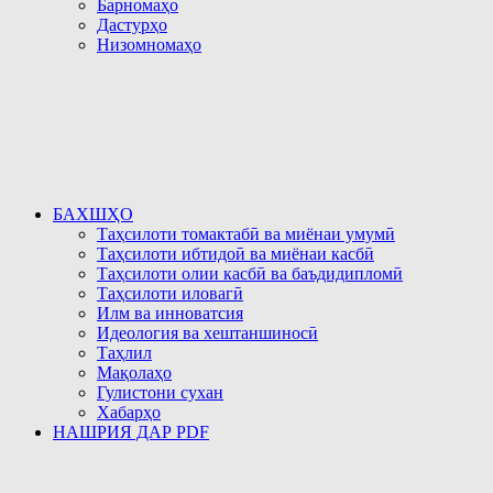
Барномаҳо
Дастурҳо
Низомномаҳо
БАХШҲО
Таҳсилоти томактабӣ ва миёнаи умумӣ
Таҳсилоти ибтидоӣ ва миёнаи касбӣ
Таҳсилоти олии касбӣ ва баъдидипломӣ
Таҳсилоти иловагӣ
Илм ва инноватсия
Идеология ва хештаншиносӣ
Таҳлил
Мақолаҳо
Гулистони сухан
Хабарҳо
НАШРИЯ ДАР PDF