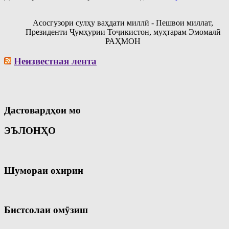
Асосгузори сулҳу ваҳдати миллӣ - Пешвои миллат,
Президенти Ҷумҳурии Тоҷикистон, муҳтарам Эмомалӣ
РАҲМОН
Неизвестная лента
Дастовардҳои мо
ЭЪЛОНҲО
Шумораи охирин
Бистсолаи омӯзиш