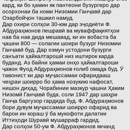
кард, ки бо ҳамин як пантеони бузургеро дар
осорхонаи ба номи Низомии Ганҷавӣ дар
Озарбойҷон ташкил намуд.
Дар охири солҳои 30-юм дар эҷодиёти Ф.
Абдураҳмонов пешравӣ ва муваффақиятҳои
нав ба нав дида мешавад, ки ин вобаста ба
ҷашни 800 — солагии шоири бузург Низомии
Ганҷавӣ буд. Дар озмун устодони бузурги
санъати ҳайкалтарошӣ низ иштирок карда
буданд. Аз байни ҳамаи онҳо ҳайкалтароши
ҷавон Фуод Абдураҳмонов ғолиб омада буд. Ӯ
тавонист ки дар муҷассамаи офаридааш
чеҳраи шоирро бо ҳама нозукию нафосат,
нишон диҳад. Чорабинии мазкур ҷашни Ҳаким
Низомӣ Ганҷавӣ буда, соли 1947 дар шаҳри
Ганҷа баргузор гардида буд. Ф. Абдураҳмонов
бори дувум муҷассамаи шоирро офарид ва
барои ин кораш ӯ ба мукофоти далатии
Иттиҳоди Шуравӣ мушарраф гардид.
Дар солҳои 50-ум Ф. Абдураҳмонов якчанд