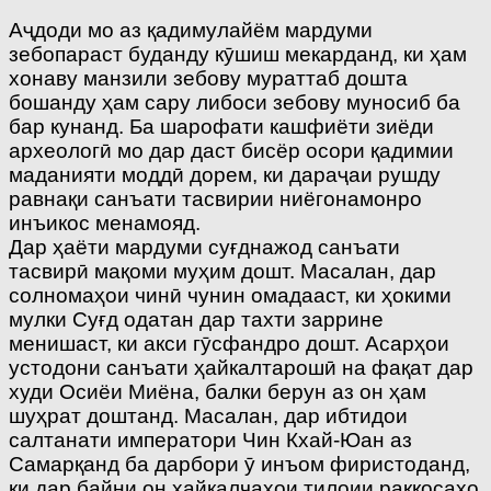
Аҷдоди мо аз қадимулайём мардуми
зебопараст буданду кӯшиш мекарданд, ки ҳам
хонаву манзили зебову мураттаб дошта
бошанду ҳам сару либоси зебову муносиб ба
бар кунанд. Ба шарофати кашфиёти зиёди
археологӣ мо дар даст бисёр осори қадимии
маданияти моддӣ дорем, ки дараҷаи рушду
равнақи санъати тасвирии ниёгонамонро
инъикос менамояд.
Дар ҳаёти мардуми суғднажод санъати
тасвирӣ мақоми муҳим дошт. Масалан, дар
солномаҳои чинӣ чунин омадааст, ки ҳокими
мулки Суғд одатан дар тахти заррине
менишаст, ки акси гӯсфандро дошт. Асарҳои
устодони санъати ҳайкалтарошӣ на фақат дар
худи Осиёи Миёна, балки берун аз он ҳам
шуҳрат доштанд. Масалан, дар ибтидои
салтанати императори Чин Кхай-Юан аз
Самарқанд ба дарбори ӯ инъом фиристоданд,
ки дар байни он ҳайкалчаҳои тилоии раққосаҳо