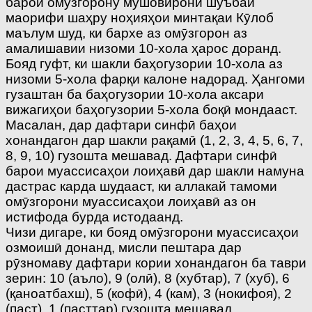
барои омӯзгорону мушовирони шуъбаи
маорифи шаҳру ноҳияҳои минтақаи Кӯлоб
маълум шуд, ки бархе аз омӯзгорон аз
амалишавии низоми 10-хола ҳарос доранд.
Бояд гуфт, ки шакли баҳогузории 10-хола аз
низоми 5-хола фарқи калоне надорад. Ҳангоми
гузаштан ба баҳогузории 10-хола аксари
вижагиҳои баҳогузории 5-хола боқӣ мондааст.
Масалан, дар дафтари синфӣ баҳои
хонандагон дар шакли рақамӣ (1, 2, 3, 4, 5, 6, 7,
8, 9, 10) гузошта мешавад. Дафтари синфӣ
барои муассисаҳои лоиҳавӣ дар шакли намуна
дастрас карда шудааст, ки аллакай тамоми
омӯзгорони муассисаҳои лоиҳавӣ аз он
истифода бурда истодаанд.
Чизи дигаре, ки бояд омӯзгорони муассисаҳои
озмоишӣ донанд, мисли пештара дар
рӯзномаву дафтари кории хонандагон ба таври
зерин: 10 (аъло), 9 (олӣ), 8 (хубтар), 7 (хуб), 6
(қаноатбахш), 5 (кофӣ), 4 (кам), 3 (нокифоя), 2
(паст), 1 (пасттар) гузошта мешавад.