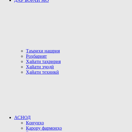
ДАР БОРАИ МО
Таърихи нашрия
Роҳбарият
Ҳайати таҳририя
Ҳайати эҷодӣ
Ҳайати техникӣ
АСНОД
Қонунҳо
Қарору фармонҳо