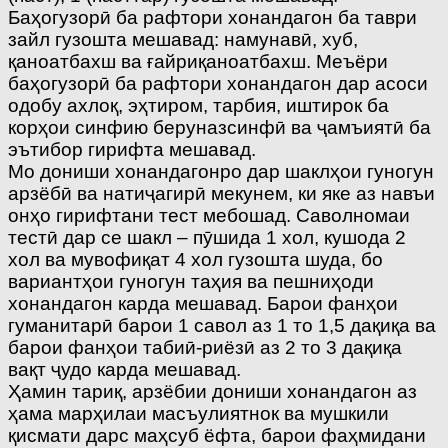
Баҳогузорӣ ба рафтори хонандагон ба таври
зайл гузошта мешавад: намунавӣ, хуб,
қаноатбахш ва ғайриқаноатбахш. Меъёри
баҳогузорӣ ба рафтори хонандагон дар асоси
одобу ахлоқ, эҳтиром, тарбия, иштирок ба
корҳои синфию беруназсинфӣ ва ҷамъиятӣ ба
эътибор гирифта мешавад.
Мо дониши хонандагонро дар шаклҳои гуногун
арзёбӣ ва натиҷагирӣ мекунем, ки яке аз навъи
онҳо гирифтани тест мебошад. Саволномаи
тестӣ дар се шакл – пӯшида 1 хол, кушода 2
хол ва мувофиқат 4 хол гузошта шуда, бо
вариантҳои гуногун таҳия ва пешниҳоди
хонандагон карда мешавад. Барои фанҳои
гуманитарӣ барои 1 савол аз 1 то 1,5 дақиқа ва
барои фанҳои табиӣ-риёзӣ аз 2 то 3 дақиқа
вақт ҷудо карда мешавад.
Ҳамин тариқ, арзёбии дониши хонандагон аз
ҳама марҳилаи масъулиятнок ва мушкили
қисмати дарс маҳсуб ёфта, барои фаҳмидани