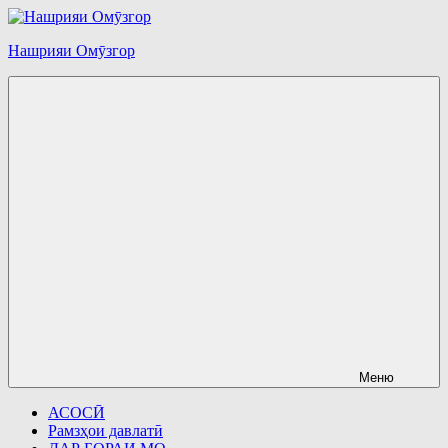
Перейти
к
Нашрияи Омӯзгор
содержимому
Меню
АСОСӢ
Рамзҳои давлатӣ