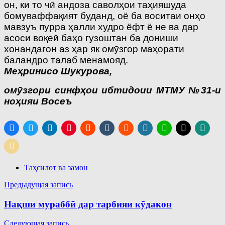
он, ки то чӣ андоза саволҳои таҳияшуда
бомуваффақият буданд, оё ба воситаи онҳо
мавзуъ пурра ҳалли худро ёфт ё не ва дар
асоси воқеӣ баҳо гузоштан ба дониши
хонандагон аз ҳар як омӯзгор маҳорати
баландро талаб менамояд.
Меҳринисо Шукурова,
омӯзгори синфҳои ибтидоии МТМУ №31-и
ноҳияи Восеъ
Таҳсилот ва замон
Навигация
Предыдущая запись
по
Нақши мураббӣ дар тарбияи кӯдакон
записям
Следующая запись