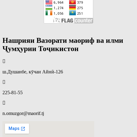
Нашрияи Вазорати маориф ва илми
Ҷумҳурии Тоҷикистон
ш.Душанбе, кӯчаи Айнӣ-126
225-81-55
n.omuzgor@maorif.tj