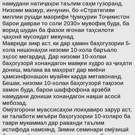
намудани натиҷаҳои таълим саҳм гузоранд.
Низоми мазкур, инчунин, бо «Стратегияи
миллии рушди маорифи Ҷумҳурии Тоҷикистон
барои давраи то соли 2030» мувофиқ буда, ба
ворид шудан ба фазои ягонаи таҳсилоти
ҷаҳонӣ мусоидат мекунад.
Мавриди зикр аст, ки дар ҳамин баҳогузории 5-
хола нишонаҳои низоми 10-хола баръало
эҳсос мегардид. Дар низоми 10-холаи
баҳогузорӣ хонандагон мавқеи худро аз ҷиҳати
дониш, малака ва маҳорат дар миёни
ҳамсинфонашон муайян карда метавонанд.
Бешак, низоми 10-холаи баҳогузорӣ тақозои
замон буда, барои шаффофона арзёбӣ
намудани дониши хонандагон нақши асосӣ
мебозад.
Омӯзгорони муассисаҳои лоиҳавиро зарур аст,
ки талаботи меъёри баҳогузории 10-холаро ба
таври мукаммал дар раванди таълим
истифода намоянд. Зимни семинари омӯзишӣ