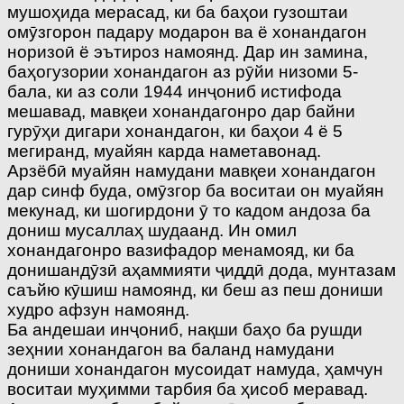
мушоҳида мерасад, ки ба баҳои гузоштаи
омӯзгорон падару модарон ва ё хонандагон
норизоӣ ё эътироз намоянд. Дар ин замина,
баҳогузории хонандагон аз рӯйи низоми 5-
бала, ки аз соли 1944 инҷониб истифода
мешавад, мавқеи хонандагонро дар байни
гурӯҳи дигари хонандагон, ки баҳои 4 ё 5
мегиранд, муайян карда наметавонад.
Арзёбӣ муайян намудани мавқеи хонандагон
дар синф буда, омӯзгор ба воситаи он муайян
мекунад, ки шогирдони ӯ то кадом андоза ба
дониш мусаллаҳ шудаанд. Ин омил
хонандагонро вазифадор менамояд, ки ба
донишандӯзӣ аҳаммияти ҷиддӣ дода, мунтазам
саъйю кӯшиш намоянд, ки беш аз пеш дониши
худро афзун намоянд.
Ба андешаи инҷониб, нақши баҳо ба рушди
зеҳнии хонандагон ва баланд намудани
дониши хонандагон мусоидат намуда, ҳамчун
воситаи муҳимми тарбия ба ҳисоб меравад.