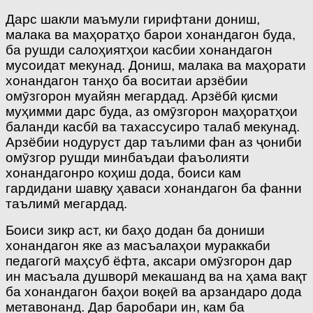
Дарс шакли маъмули гирифтани дониш,
малака ва маҳоратҳо барои хонандагон буда,
ба рушди салоҳиятҳои касбии хонандагон
мусоидат мекунад. Дониш, малака ва маҳорати
хонандагон танҳо ба воситаи арзёбии
омӯзгорон муайян мегардад. Арзёбӣ қисми
муҳимми дарс буда, аз омӯзгорон маҳоратҳои
баланди касбӣ ва тахассусиро талаб мекунад.
Арзёбии нодуруст дар таълими фан аз ҷониби
омӯзгор рушди минбаъдаи фаъолияти
хонандагонро коҳиш дода, боиси кам
гардидани шавқу ҳаваси хонандагон ба фанни
таълимӣ мегардад.
Боиси зикр аст, ки баҳо додан ба дониши
хонандагон яке аз масъалаҳои мураккаби
педагогӣ маҳсуб ёфта, аксари омӯзгорон дар
ин масъала душворӣ мекашанд ва на ҳама вақт
ба хонандагон баҳои воқеӣ ва арзандаро дода
метавонанд. Дар баробари ин, кам ба