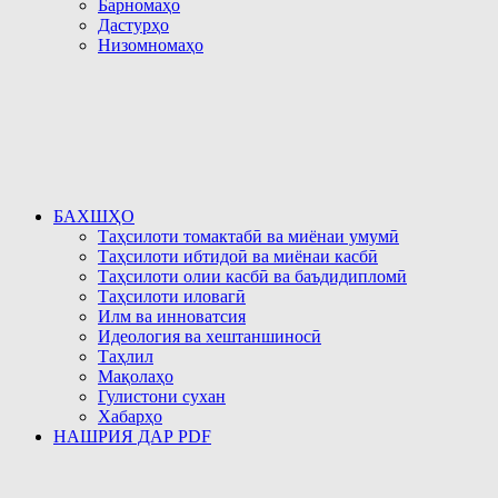
Барномаҳо
Дастурҳо
Низомномаҳо
БАХШҲО
Таҳсилоти томактабӣ ва миёнаи умумӣ
Таҳсилоти ибтидоӣ ва миёнаи касбӣ
Таҳсилоти олии касбӣ ва баъдидипломӣ
Таҳсилоти иловагӣ
Илм ва инноватсия
Идеология ва хештаншиносӣ
Таҳлил
Мақолаҳо
Гулистони сухан
Хабарҳо
НАШРИЯ ДАР PDF