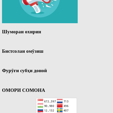
Шумораи охирин
Бистсолаи омӯзиш
Фурӯғи субҳи доноӣ
ОМОРИ СОМОНА