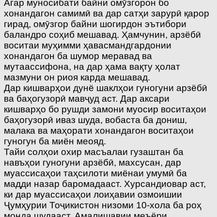
Агар муносибати байни омӯзгорон бо
хонандагон самимӣ ва дар сатҳи зарурӣ қарор
гирад, омӯзгор байни шогирдон эътибори
баландро соҳиб мешавад. Ҳамчунин, арзёбӣ
воситаи муҳимми ҳавасмандгардонии
хонандагон ба шумор меравад ва
мутаассифона, на дар ҳама вақту ҳолат
мазмуни он риоя карда мешавад.
Дар кишварҳои дунё шаклҳои гуногуни арзёбӣ
ва баҳогузорӣ мавҷуд аст. Дар аксари
кишварҳо бо рушди замони муосир воситаҳои
баҳогузорӣ иваз шуда, вобаста ба дониш,
малака ва маҳорати хонандагон воситаҳои
гуногун ба миён меояд.
Тайи солҳои охир масъалаи гузаштан ба
навъҳои гуногуни арзёбӣ, махсусан, дар
муассисаҳои таҳсилоти миёнаи умумӣ ба
мадди назар баромадааст. Хурсандиовар аст,
ки дар муассисаҳои лоиҳавии озмоишии
Ҷумҳурии Тоҷикистон низоми 10-хола ба роҳ
монда шудааст. Амалишавии меъёри