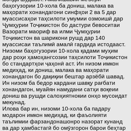
баҳогузории 10-хола ба дониш, малака ва
маҳорати хонандагони синфҳои 2 ва 5 дар
муассисаҳои таҳсилоти умумии озмоишӣ дар
Ҷумҳурии Тоҷикистон бо дастури бевоситаи
Вазорати маориф ва илми Ҷумҳурии
Тоҷикистон ва шарикони рушд дар 140
муассисаи таълимӣ амалӣ гардида истодааст.
Низоми баҳогузории 10-хола қадами муҳим
дар роҳи ҳамоҳангсозии таҳсилоти Тоҷикистон
бо стандартҳои ҷаҳонӣ аст. Ин низом имкон
медиҳад, ки дониш, малака ва маҳорати
хонандагон бо дақиқии бештар арзёбӣ шавад.
Ин низом ба бедор кардани шавқу рағбати
хонандагон, муайян намудани сатҳи воқеии
дониш ва рушди салоҳиятнокии онҳо мусоидат
мекунад.
Илова бар ин, низоми 10-хола ба падару
модарон имкон медиҳад, ки фаъолияти
таълимии фарзандонашонро назорат кунанд
ва дар ҳамбастагӣ бо омӯзгорон барои беҳтар