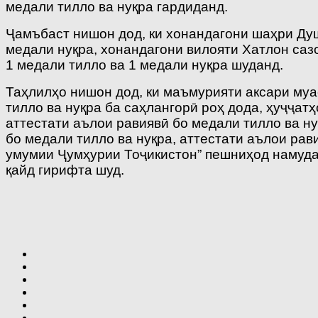
медали тилло ва нуқра гардиданд.
Ҷамъбаст нишон дод, ки хонандагони шаҳри Душ
медали нуқра, хонандагони вилояти Хатлон саз
1 медали тилло ва 1 медали нуқра шуданд.
Таҳлилҳо нишон дод, ки маъмурияти аксари му
тилло ва нуқра ба саҳлангорӣ роҳ дода, ҳуҷҷа
аттестати аълои равиявӣ бо медали тилло ва н
бо медали тилло ва нуқра, аттестати аълои ра
умумии Ҷумҳурии Тоҷикистон” пешниҳод намудаа
қайд гирифта шуд.