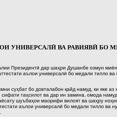
ЛОИ УНИВЕРСАЛӢ ВА РАВИЯВӢ БО М
алии Президентӣ дар шаҳри Душанбе озмун миён
ттестати аълои универсалӣ бо медали тилло ва 
имни суҳбат бо довталабон қайд намуд, ки яке 
сифати таҳсилот ва дар ин замина, омода намуд
аёсату шуъбаҳои маорифи вилоят ва шаҳру ноҳи
естати аълои универсалӣ бо медали тилло ва ну
.