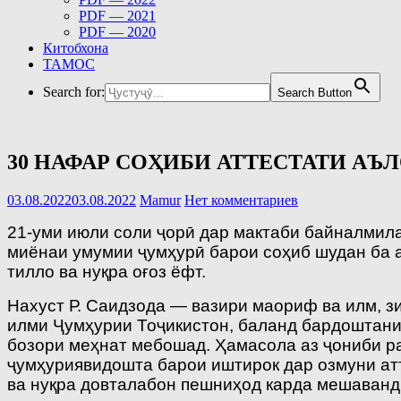
PDF — 2021
PDF — 2020
Китобхона
ТАМОС
Search for:
Search Button
30 НАФАР СОҲИБИ АТТЕСТАТИ АЪ
03.08.2022
03.08.2022
Mamur
Нет комментариев
21-уми июли соли ҷорӣ дар мактаби байналмил
миёнаи умумии ҷумҳурӣ барои соҳиб шудан ба а
тилло ва нуқра оғоз ёфт.
Нахуст Р. Саидзода — вазири маориф ва илм, з
илми Ҷумҳурии Тоҷикистон, баланд бардоштани 
бозори меҳнат мебошад. Ҳамасола аз ҷониби р
ҷумҳуриявидошта барои иштирок дар озмуни атт
ва нуқра довталабон пешниҳод карда мешаванд