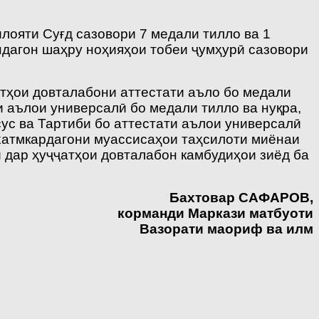
лояти Суғд сазовори 7 медали тилло ва 1
ндагон шаҳру ноҳияҳои тобеи ҷумҳурӣ сазовори
тҳои довталабони аттестати аъло бо медали
и аълои универсалӣ бо медали тилло ва нуқра,
сус ва Тартиби бо аттестати аълои универсалӣ
 хатмкардагони муассисаҳои таҳсилоти миёнаи
 дар ҳуҷҷатҳои довталабон камбудиҳои зиёд ба
Бахтовар САФАРОВ,
корманди Маркази матбуоти
Вазорати маориф ва илм