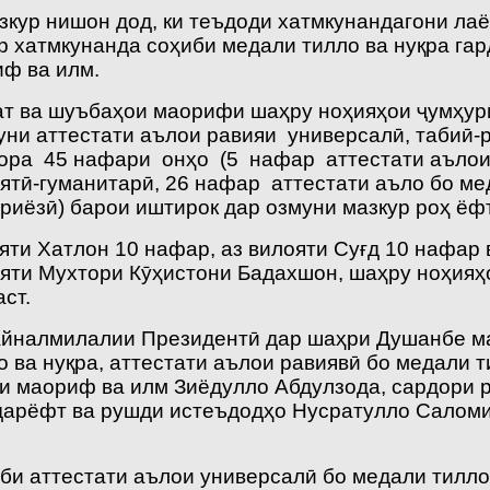
зкур нишон дод, ки теъдоди хатмкунандагони лаё
р хатмкунанда соҳиби медали тилло ва нуқра гар
иф ва илм.
ёсат ва шуъбаҳои маорифи шаҳру ноҳияҳои ҷумҳу
и аттестати аълои равияи универсалӣ, табиӣ-р
ора 45 нафари онҳо (5 нафар аттестати аълои
ятӣ-гуманитарӣ, 26 нафар аттестати аъло бо ме
-риёзӣ) барои иштирок дар озмуни мазкур роҳ ёф
яти Хатлон 10 нафар, аз вилояти Суғд 10 нафар 
лояти Мухтори Кӯҳистони Бадахшон, шаҳру ноҳияҳ
ст.
байналмилалии Президентӣ дар шаҳри Душанбе м
 ва нуқра, аттестати аълои равиявӣ бо медали ти
и маориф ва илм Зиёдулло Абдулзода, сардори 
дарёфт ва рушди истеъдодҳо Нусратулло Саломи
би аттестати аълои универсалӣ бо медали тилло 