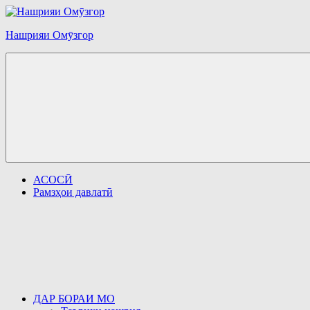
Перейти
к
Нашрияи Омӯзгор
содержимому
АСОСӢ
Рамзҳои давлатӣ
ДАР БОРАИ МО