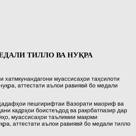
ЕДАЛИ ТИЛЛО ВА НУҚРА
и хатмкунандагони муассисаҳои таҳсилоти
нуқра, аттестати аълои равиявӣ бо медали
аз ҳадафҳои пешгирифтаи Вазорати маориф ва
ани кадрҳои боистеъдод ва рақобатпазир дар
яҳо, муассисаҳои таълимии мақоми
қра, аттестати аълои равиявӣ бо медали тилло