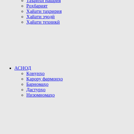
Таърихи нашрия
Роҳбарият
Ҳайати таҳририя
Ҳайати эҷодӣ
Ҳайати техникӣ
АСНОД
Қонунҳо
Қарору фармонҳо
Барномаҳо
Дастурҳо
Низомномаҳо