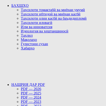
БАХШҲО
Таҳсилоти томактабӣ ва миёнаи умумӣ
Таҳсилоти ибтидоӣ ва миёнаи касбӣ
Таҳсилоти олии касбӣ ва баъдидипломӣ
Таҳсилоти иловагӣ
Илм ва инноватсия
Идеология ва хештаншиносӣ
Таҳлил
Мақолаҳо
Гулистони сухан
Хабарҳо
НАШРИЯ ДАР PDF
PDF — 2026
PDF — 2025
PDF — 2024
PDF — 2023
PDF — 2022