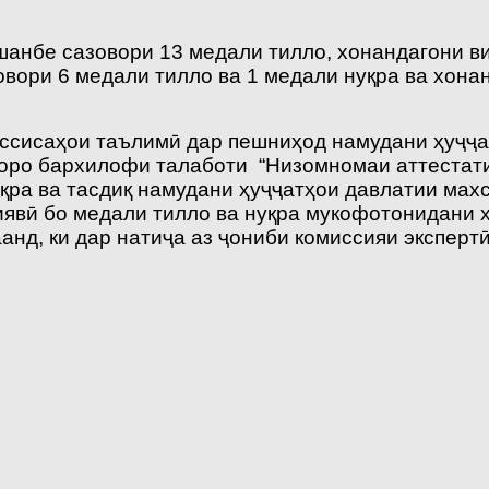
анбе сазовори 13 медали тилло, хонандагони ви
овори 6 медали тилло ва 1 медали нуқра ва хона
ассисаҳои таълимӣ дар пешниҳод намудани ҳуҷҷа
тҳоро бархилофи талаботи “Низомномаи аттестат
уқра ва тасдиқ намудани ҳуҷҷатҳои давлатии мах
виявӣ бо медали тилло ва нуқра мукофотонидани
нд, ки дар натиҷа аз ҷониби комиссияи экспертӣ