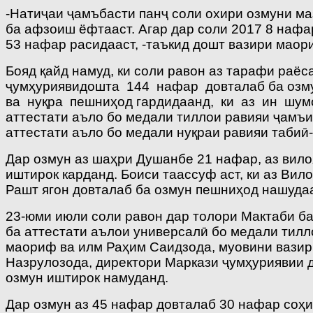
-Натиҷаи ҷамъбасти панҷ соли охири озмуни ма
ба афзоиш ёфтааст. Агар дар соли 2017 8 нафа
53 нафар расидааст, -таъкид дошт вазири маор
Бояд қайд намуд, ки соли равон аз тарафи ра
ҷумҳуриявидошта 144 нафар довталаб ба озмун
ва нуқра пешниҳод гардидаанд, ки аз ин шум
аттестати аъло бо медали тиллои равияи ҷамъи
аттестати аъло бо медали нуқраи равияи табиӣ
Дар озмун аз шаҳри Душанбе 21 нафар, аз вило
иштирок карданд. Боиси таассуф аст, ки аз Ви
Рашт ягон довталаб ба озмун пешниҳод нашудаа
23-юми июли соли равон дар толори Мактаби 
ба аттестати аълои универсалӣ бо медали тилло
маориф ва илм Раҳим Саидзода, муовини вазир
Назрулозода, директори Маркази ҷумҳуриявии 
озмун иштирок намуданд.
Дар озмун аз 45 нафар довталаб 30 нафар соҳи