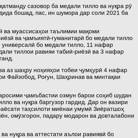
қатманду сазовор ба медали тилло ва нуқра рӯ
дида бошад, пас, ин шумора дар соли 2021 ба
рӣ ва муассисаҳои таълимии мақоми
иёзӣ ва ҷамъиятӣ-гуманитарӣ бо медали тилло
 универсалӣ бо медали тилло, 11 нафар
дали тиллои равияи табиӣ-риёзӣ ва 3 нафар
танд.
ва аз шаҳру ноҳияҳои тобеи ҷумҳурӣ 4 нафар
ои Файзобод, Роғун, Шаҳринав ва минтақаи
аросими ҷамъбастии озмун барои соҳиб шудан
лло ва нуқра баргузор гардид. Дар он вазири
раёсати таҳсилоти миёнаи умумӣ Зиёратшоҳ
ён, омӯзгорон, падару модарон ва довталабони
ва нуқра ва аттестати аълои равиявӣ бо